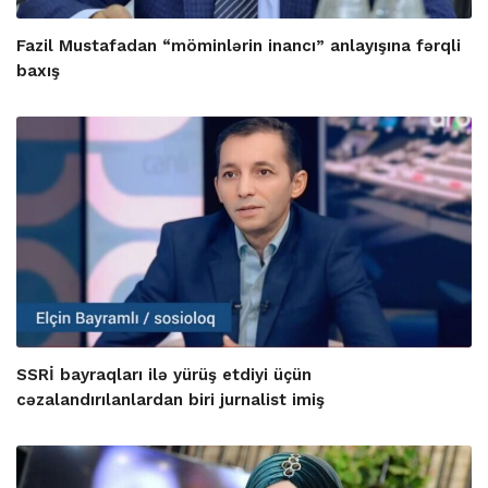
Fazil Mustafadan “möminlərin inancı” anlayışına fərqli
baxış
SSRİ bayraqları ilə yürüş etdiyi üçün
cəzalandırılanlardan biri jurnalist imiş