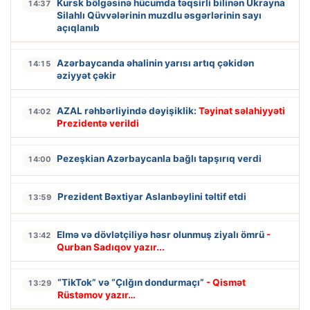
Kursk bölgəsinə hücumda təqsirli bilinən Ukrayna
14:37
Silahlı Qüvvələrinin muzdlu əsgərlərinin sayı
açıqlanıb
Azərbaycanda əhalinin yarısı artıq çəkidən
14:15
əziyyət çəkir
AZAL rəhbərliyində dəyişiklik:
Təyinat səlahiyyəti
14:02
Prezidentə verildi
Pezeşkian Azərbaycanla bağlı tapşırıq verdi
14:00
Prezident Bəxtiyar Aslanbəylini təltif etdi
13:59
Elmə və dövlətçiliyə həsr olunmuş ziyalı ömrü
-
13:42
Qurban Sadıqov yazır...
“TikTok” və “Çılğın dondurmaçı”
- Qismət
13:29
Rüstəmov yazır…