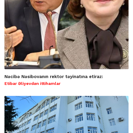
Nəcibə Nəsibovanın rektor təyinatına etiraz:
Etibar Əliyevdən ittihamlar