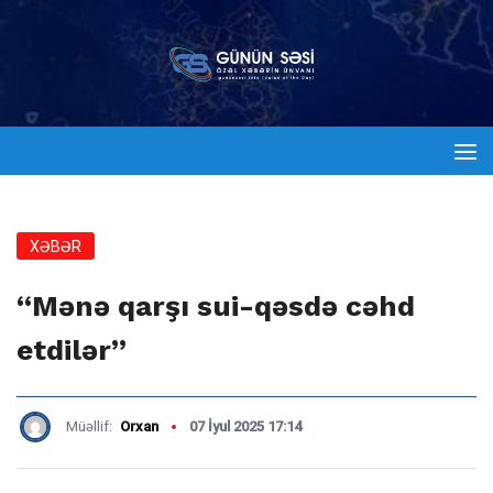
XƏBƏR
“Mənə qarşı sui-qəsdə cəhd
etdilər”
Müəllif:
Orxan
07 İyul 2025 17:14