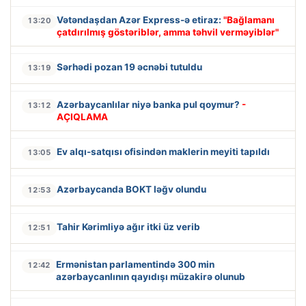
Vətəndaşdan Azər Express-ə etiraz:
"Bağlamanı
13:20
çatdırılmış göstəriblər, amma təhvil verməyiblər"
Sərhədi pozan 19 əcnəbi tutuldu
13:19
Azərbaycanlılar niyə banka pul qoymur?
-
13:12
AÇIQLAMA
Ev alqı-satqısı ofisindən maklerin meyiti tapıldı
13:05
Azərbaycanda BOKT ləğv olundu
12:53
Tahir Kərimliyə ağır itki üz verib
12:51
Ermənistan parlamentində 300 min
12:42
azərbaycanlının qayıdışı müzakirə olunub