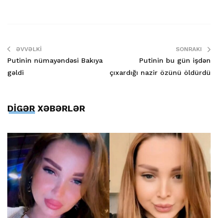
ƏVVƏLKI
SONRAKI
Putinin nümayəndəsi Bakıya
Putinin bu gün işdən
gəldi
çıxardığı nazir özünü öldürdü
DİGƏR XƏBƏRLƏR