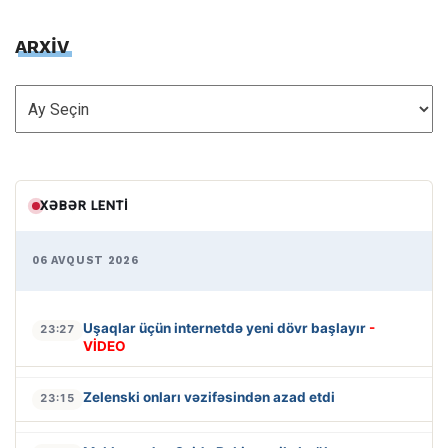
ARXİV
ARXİV
XƏBƏR LENTI
06 AVQUST 2026
Uşaqlar üçün internetdə yeni dövr başlayır
-
23:27
VİDEO
Zelenski onları vəzifəsindən azad etdi
23:15