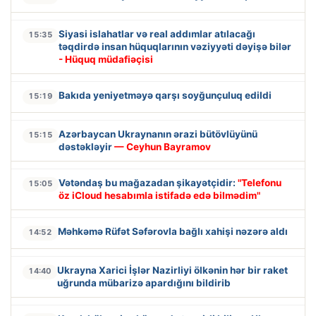
Siyasi islahatlar və real addımlar atılacağı
15:35
təqdirdə insan hüquqlarının vəziyyəti dəyişə bilər
- Hüquq müdafiəçisi
Bakıda yeniyetməyə qarşı soyğunçuluq edildi
15:19
Azərbaycan Ukraynanın ərazi bütövlüyünü
15:15
dəstəkləyir
— Ceyhun Bayramov
Vətəndaş bu mağazadan şikayətçidir:
"Telefonu
15:05
öz iCloud hesabımla istifadə edə bilmədim"
Məhkəmə Rüfət Səfərovla bağlı xahişi nəzərə aldı
14:52
Ukrayna Xarici İşlər Nazirliyi ölkənin hər bir raket
14:40
uğrunda mübarizə apardığını bildirib