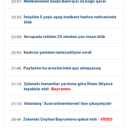
Məhkəmədən Səidə Bəkirqızı ilə bağlı qərar
22:57
İmişlidə 5 yaşlı uşaq bədbəxt hadisə nəticəsində
22:33
ölüb
Avropada istidən 25 mindən çox insan ölüb
22:09
Kadırov yenidən namizədliyini verdi
22:03
Paytaxtın bu ərazilərində qaz olmayacaq
21:46
Zelenski humanitar yardıma görə İlham Əliyevə
21:19
təşəkkür etdi
-Bayramov
Vətəndaş “Azəronlineinternet”dən şikayətçidir
21:10
Zelenski Ceyhun Bayramovu qəbul etdi
- VİDEO
20:44