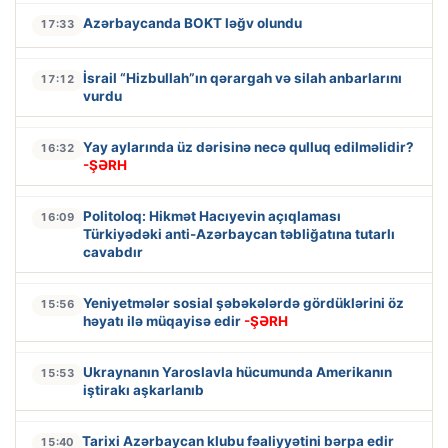
Azərbaycanda BOKT ləğv olundu
17:33
İsrail “Hizbullah”ın qərargah və silah anbarlarını
17:12
vurdu
Yay aylarında üz dərisinə necə qulluq edilməlidir?
16:32
-ŞƏRH
Politoloq: Hikmət Hacıyevin açıqlaması
16:09
Türkiyədəki anti-Azərbaycan təbliğatına tutarlı
cavabdır
Yeniyetmələr sosial şəbəkələrdə gördüklərini öz
15:56
həyatı ilə müqayisə edir
-ŞƏRH
Ukraynanın Yaroslavla hücumunda Amerikanın
15:53
iştirakı aşkarlanıb
Tarixi Azərbaycan klubu fəaliyyətini bərpa edir
15:40