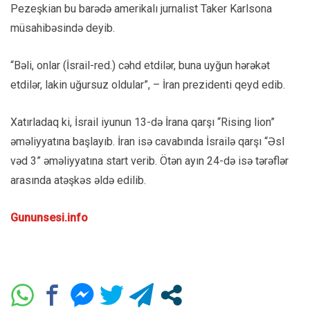
Pezeşkian bu barədə amerikalı jurnalist Taker Karlsona
müsahibəsində deyib.
“Bəli, onlar (İsrail-red.) cəhd etdilər, buna uyğun hərəkət
etdilər, lakin uğursuz oldular”, – İran prezidenti qeyd edib.
Xatırladaq ki, İsrail iyunun 13-də İrana qarşı “Rising lion”
əməliyyatına başlayıb. İran isə cavabında İsrailə qarşı “Əsl
vəd 3” əməliyyatına start verib. Ötən ayın 24-də isə tərəflər
arasında atəşkəs əldə edilib.
Gununsesi.info