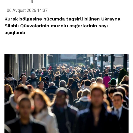
06 Avqust 2026 14:37
Kursk bölgəsinə hücumda təqsirli bilinən Ukrayna
Silahlı Qüvvələrinin muzdlu əsgərlərinin sayı
açıqlanıb