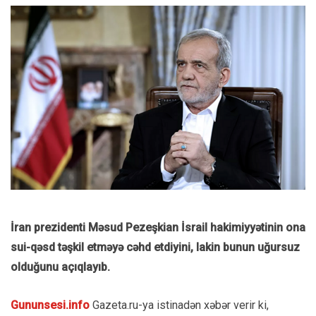
İran prezidenti Məsud Pezeşkian İsrail hakimiyyətinin ona
sui-qəsd təşkil etməyə cəhd etdiyini, lakin bunun uğursuz
olduğunu açıqlayıb.
Gununsesi.info
Gazeta.ru-ya istinadən xəbər verir ki,