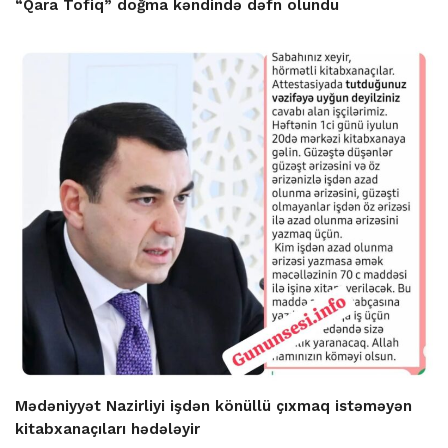
“Qara Tofiq” doğma kəndində dəfn olundu
Mədəniyyət Nazirliyi işdən könüllü çıxmaq istəməyən
kitabxanaçıları hədələyir