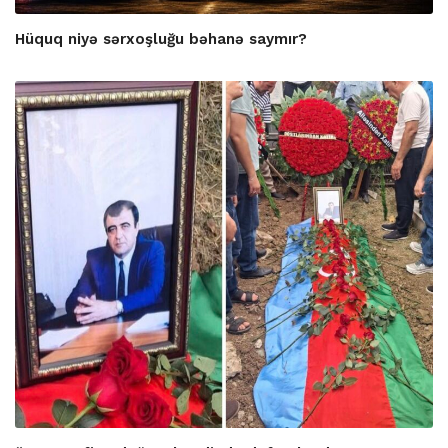
Hüquq niyə sərxoşluğu bəhanə saymır?