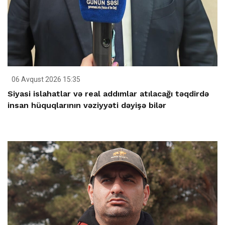
06 Avqust 2026 15:35
Siyasi islahatlar və real addımlar atılacağı təqdirdə
insan hüquqlarının vəziyyəti dəyişə bilər