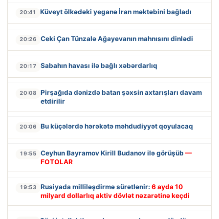
Küveyt ölkədəki yeganə İran məktəbini bağladı
20:41
Ceki Çan Tünzalə Ağayevanın mahnısını dinlədi
20:26
Sabahın havası ilə bağlı xəbərdarlıq
20:17
Pirşağıda dənizdə batan şəxsin axtarışları davam
20:08
etdirilir
Bu küçələrdə hərəkətə məhdudiyyət qoyulacaq
20:06
Ceyhun Bayramov Kirill Budanov ilə görüşüb
—
19:55
FOTOLAR
Rusiyada milliləşdirmə sürətlənir:
6 ayda 10
19:53
milyard dollarlıq aktiv dövlət nəzarətinə keçdi