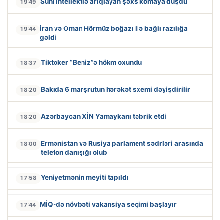
Süni intellektlə arıqlayan şəxs komaya düşdü
19:49
İran və Oman Hörmüz boğazı ilə bağlı razılığa
19:44
gəldi
Tiktoker “Beniz”ə hökm oxundu
18:37
Bakıda 6 marşrutun hərəkət sxemi dəyişdirilir
18:20
Azərbaycan XİN Yamaykanı təbrik etdi
18:20
Ermənistan və Rusiya parlament sədrləri arasında
18:00
telefon danışığı olub
Yeniyetmənin meyiti tapıldı
17:58
MİQ-də növbəti vakansiya seçimi başlayır
17:44