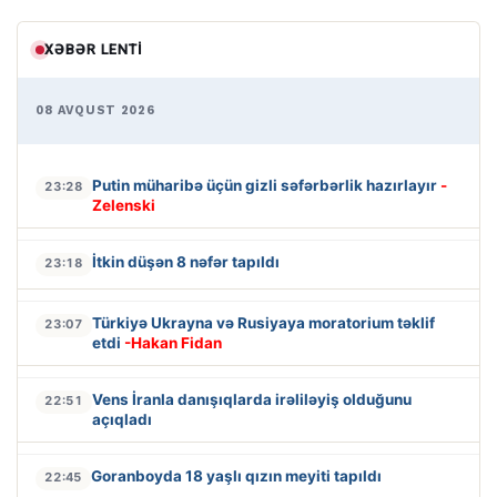
XƏBƏR LENTI
08 AVQUST 2026
Putin müharibə üçün gizli səfərbərlik hazırlayır
-
23:28
Zelenski
İtkin düşən 8 nəfər tapıldı
23:18
Türkiyə Ukrayna və Rusiyaya moratorium təklif
23:07
etdi
-Hakan Fidan
Vens İranla danışıqlarda irəliləyiş olduğunu
22:51
açıqladı
Goranboyda 18 yaşlı qızın meyiti tapıldı
22:45