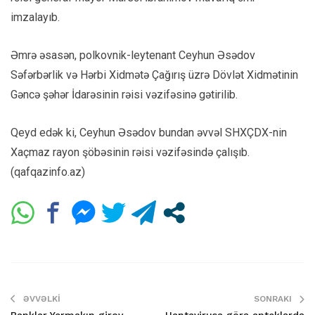
imzalayıb.
Əmrə əsasən, polkovnik-leytenant Ceyhun Əsədov
Səfərbərlik və Hərbi Xidmətə Çağırış üzrə Dövlət Xidmətinin
Gəncə şəhər İdarəsinin rəisi vəzifəsinə gətirilib.
Qeyd edək ki, Ceyhun Əsədov bundan əvvəl SHXÇDX-nin
Xaçmaz rayon şöbəsinin rəisi vəzifəsində çalışıb.
(qafqazinfo.az)
ƏVVƏLKI
SONRAKI
Banklar Yermakın girov
Hantavirusa görə apteklərdə