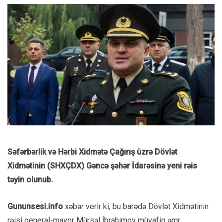
Səfərbərlik və Hərbi Xidmətə Çağırış üzrə Dövlət
Xidmətinin (SHXÇDX) Gəncə şəhər İdarəsinə yeni rəis
təyin olunub.
Gununsesi.info
xəbər verir ki, bu barədə Dövlət Xidmətinin
rəisi general-mayor Mürsəl İbrahimov müvafiq əmr