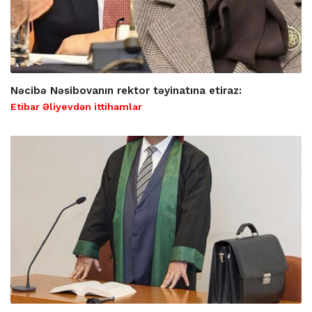
Nəcibə Nəsibovanın rektor təyinatına etiraz:
Etibar Əliyevdən ittihamlar