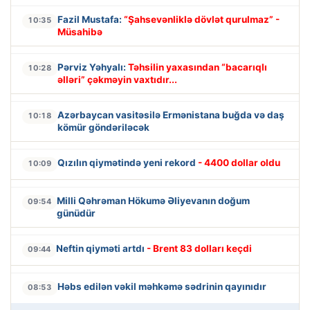
Fazil Mustafa:
“Şahsevənliklə dövlət qurulmaz” -
10:35
Müsahibə
Pərviz Yəhyalı:
Təhsilin yaxasından “bacarıqlı
10:28
əlləri” çəkməyin vaxtıdır...
Azərbaycan vasitəsilə Ermənistana buğda və daş
10:18
kömür göndəriləcək
Qızılın qiymətində yeni rekord
- 4400 dollar oldu
10:09
Milli Qəhrəman Hökumə Əliyevanın doğum
09:54
günüdür
Neftin qiyməti artdı
- Brent 83 dolları keçdi
09:44
Həbs edilən vəkil məhkəmə sədrinin qayınıdır
08:53