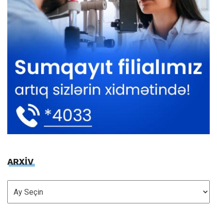
ARXİV
ARXİV