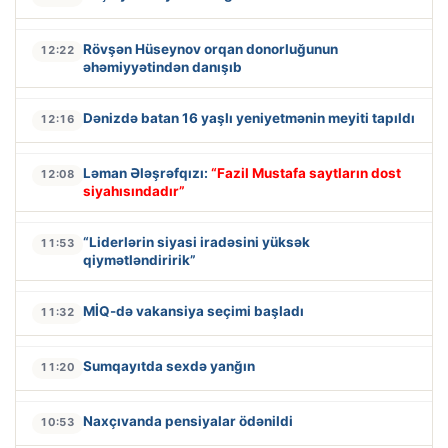
Rövşən Hüseynov orqan donorluğunun
12:22
əhəmiyyətindən danışıb
Dənizdə batan 16 yaşlı yeniyetmənin meyiti tapıldı
12:16
Ləman Ələşrəfqızı:
“Fazil Mustafa saytların dost
12:08
siyahısındadır”
“Liderlərin siyasi iradəsini yüksək
11:53
qiymətləndiririk”
MİQ-də vakansiya seçimi başladı
11:32
Sumqayıtda sexdə yanğın
11:20
Naxçıvanda pensiyalar ödənildi
10:53