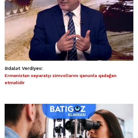
Ədalət Verdiyev:
Ermənistan separatçı simvollarını qanunla qadağan
etməlidir