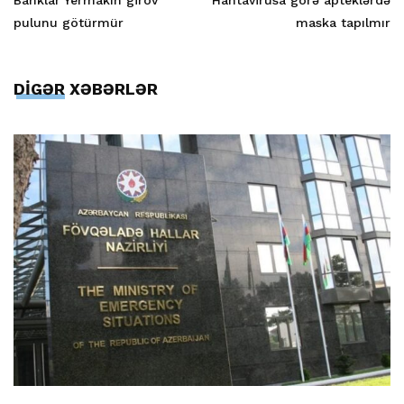
pulunu götürmür
maska tapılmır
DİGƏR XƏBƏRLƏR