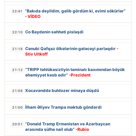
“Bakıda deyildim, gəlib gördüm ki, evimi sökürlər”
22:41
- VİDEO
Co Baydenin səhhəti pisləşdi
22:10
Cənubi Qafqaz ölkələrinin gələcəyi parlaqdır
-
21:18
Stiv Uitkoff
“TRIPP təhlükəsizliyin təminatı baxımından böyük
21:12
əhəmiyyət kəsb edir”
-Prezident
Xocavənddə buldozer minaya düşdü
21:08
İlham Əliyev Trampa məktub göndərdi
21:00
“Donald Tramp Ermənistan və Azərbaycan
20:51
arasında sülhə nail olub”
-Rubio