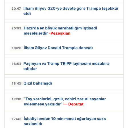
İlham Əliyev G20-yə dəvətə görə Trampa təşəkkür
20:47
etdi
Hazırda ən böyük narahatlığım iqtisadi
20:03
məsələlərdir
-Pezeşkian
İlham Əliyev Donald Trampla danışdı
19:28
Paşinyan və Tramp TRIPP layihəsini müzakirə
18:54
ediblər
Qızıl bahalaşdı
18:43
“Toy xərclərini, qızılı, cehizi zəruri sayanlar
17:38
evlənməsə yaxşıdır”
— Deputat
İşlədiyi evdən 10 min manat oğurlayan şəxs
17:32
saxlanıldı