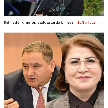
Səhnədə iki nəfər, yaddaşlarda bir səs
- Saffari yazır…