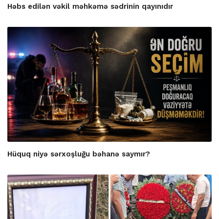
Həbs edilən vəkil məhkəmə sədrinin qayınıdır
Hüquq niyə sərxoşluğu bəhanə saymır?