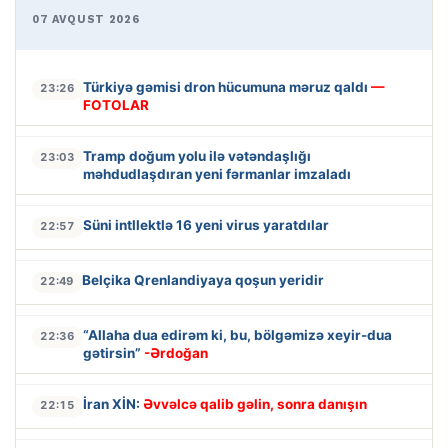
07 AVQUST 2026
Türkiyə gəmisi dron hücumuna məruz qaldı
—
23:26
FOTOLAR
Tramp doğum yolu ilə vətəndaşlığı
23:03
məhdudlaşdıran yeni fərmanlar imzaladı
Süni intllektlə 16 yeni virus yaratdılar
22:57
Belçika Qrenlandiyaya qoşun yeridir
22:49
“Allaha dua edirəm ki, bu, bölgəmizə xeyir-dua
22:36
gətirsin”
-Ərdoğan
İran XİN:
Əvvəlcə qalib gəlin, sonra danışın
22:15