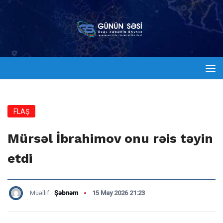
FLAŞ
Mürsəl İbrahimov onu rəis təyin
etdi
Müəllif:
Şəbnəm
15 May 2026 21:23