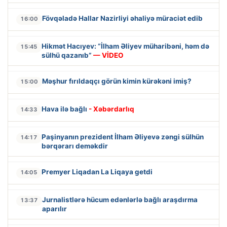
Fövqəladə Hallar Nazirliyi əhaliyə müraciət edib
16:00
Hikmət Hacıyev: “İlham Əliyev müharibəni, həm də
15:45
sülhü qazanıb”
— VİDEO
Məşhur fırıldaqçı görün kimin kürəkəni imiş?
15:00
Hava ilə bağlı
- Xəbərdarlıq
14:33
Paşinyanın prezident İlham Əliyevə zəngi sülhün
14:17
bərqərarı deməkdir
Premyer Liqadan La Liqaya getdi
14:05
Jurnalistlərə hücum edənlərlə bağlı araşdırma
13:37
aparılır