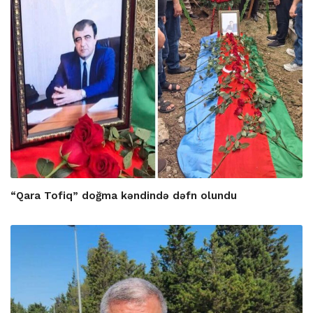
“Qara Tofiq” doğma kəndində dəfn olundu