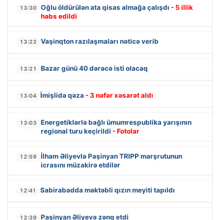
Oğlu öldürülən ata qisas almağa çalışdı
- 5 illik
13:30
həbs edildi
Vaşinqton razılaşmaları nəticə verib
13:22
Bazar günü 40 dərəcə isti olacaq
13:21
İmişlidə qəza
- 3 nəfər xəsarət aldı
13:04
Energetiklərlə bağlı ümumrespublika yarışının
13:03
regional turu keçirildi
- Fotolar
İlham Əliyevlə Paşinyan TRIPP marşrutunun
12:59
icrasını müzakirə etdilər
Sabirabadda məktəbli qızın meyiti tapıldı
12:41
Paşinyan Əliyevə zəng etdi
12:39