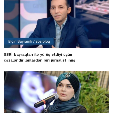
SSRİ bayraqları ilə yürüş etdiyi üçün
cəzalandırılanlardan biri jurnalist imiş