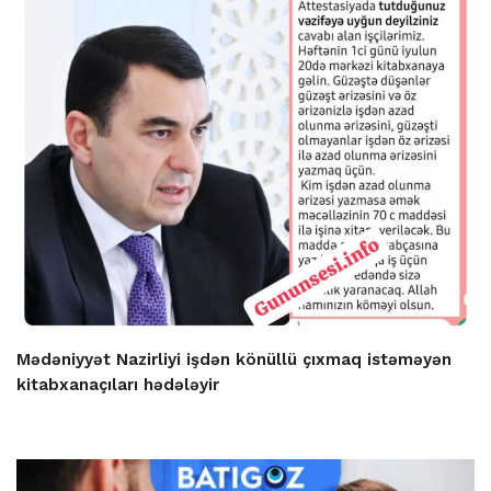
Mədəniyyət Nazirliyi işdən könüllü çıxmaq istəməyən
kitabxanaçıları hədələyir