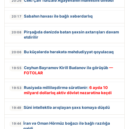
Ceki Çan Tünzalə Ağayevanın mahnısını dinlədi
20:26
Sabahın havası ilə bağlı xəbərdarlıq
20:17
Pirşağıda dənizdə batan şəxsin axtarışları davam
20:08
etdirilir
Bu küçələrdə hərəkətə məhdudiyyət qoyulacaq
20:06
Ceyhun Bayramov Kirill Budanov ilə görüşüb
—
19:55
FOTOLAR
Rusiyada milliləşdirmə sürətlənir:
6 ayda 10
19:53
milyard dollarlıq aktiv dövlət nəzarətinə keçdi
Süni intellektlə arıqlayan şəxs komaya düşdü
19:49
İran və Oman Hörmüz boğazı ilə bağlı razılığa
19:44
gəldi