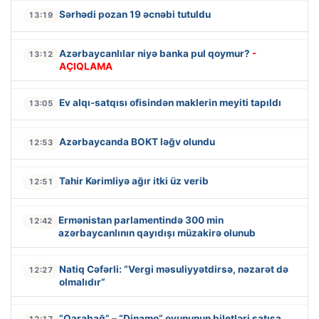
Sərhədi pozan 19 əcnəbi tutuldu
13:19
Azərbaycanlılar niyə banka pul qoymur?
-
13:12
AÇIQLAMA
Ev alqı-satqısı ofisindən maklerin meyiti tapıldı
13:05
Azərbaycanda BOKT ləğv olundu
12:53
Tahir Kərimliyə ağır itki üz verib
12:51
Ermənistan parlamentində 300 min
12:42
azərbaycanlının qayıdışı müzakirə olunub
Natiq Cəfərli: “Vergi məsuliyyətdirsə, nəzarət də
12:27
olmalıdır”
“Qarabağ” – “Dinamo” oyununun biletləri satışa
12:17