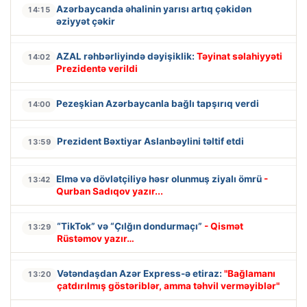
Azərbaycanda əhalinin yarısı artıq çəkidən
14:15
əziyyət çəkir
AZAL rəhbərliyində dəyişiklik:
Təyinat səlahiyyəti
14:02
Prezidentə verildi
Pezeşkian Azərbaycanla bağlı tapşırıq verdi
14:00
Prezident Bəxtiyar Aslanbəylini təltif etdi
13:59
Elmə və dövlətçiliyə həsr olunmuş ziyalı ömrü
-
13:42
Qurban Sadıqov yazır...
“TikTok” və “Çılğın dondurmaçı”
- Qismət
13:29
Rüstəmov yazır…
Vətəndaşdan Azər Express-ə etiraz:
"Bağlamanı
13:20
çatdırılmış göstəriblər, amma təhvil verməyiblər"