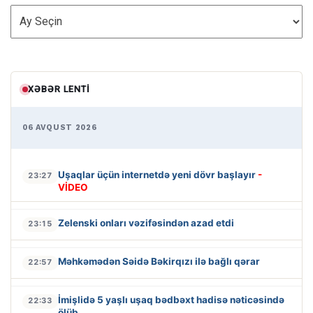
ARXİV
XƏBƏR LENTI
06 AVQUST 2026
Uşaqlar üçün internetdə yeni dövr başlayır
-
23:27
VİDEO
Zelenski onları vəzifəsindən azad etdi
23:15
Məhkəmədən Səidə Bəkirqızı ilə bağlı qərar
22:57
İmişlidə 5 yaşlı uşaq bədbəxt hadisə nəticəsində
22:33
ölüb