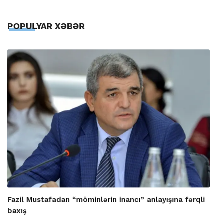
POPULYAR XƏBƏR
Fazil Mustafadan “möminlərin inancı” anlayışına fərqli
baxış