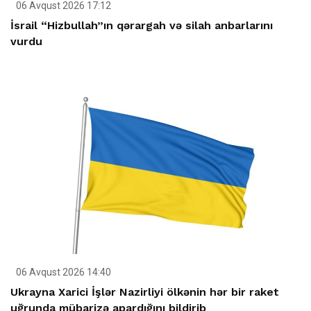
06 Avqust 2026 17:12
İsrail “Hizbullah”ın qərargah və silah anbarlarını
vurdu
06 Avqust 2026 14:40
Ukrayna Xarici İşlər Nazirliyi ölkənin hər bir raket
uğrunda mübarizə apardığını bildirib