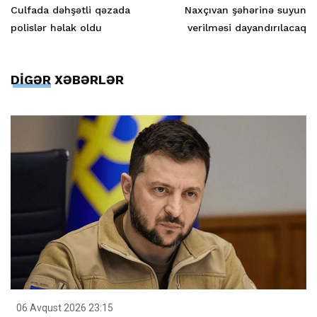
Culfada dəhşətli qəzada
Naxçıvan şəhərinə suyun
polislər həlak oldu
verilməsi dayandırılacaq
DİGƏR XƏBƏRLƏR
06 Avqust 2026 23:15