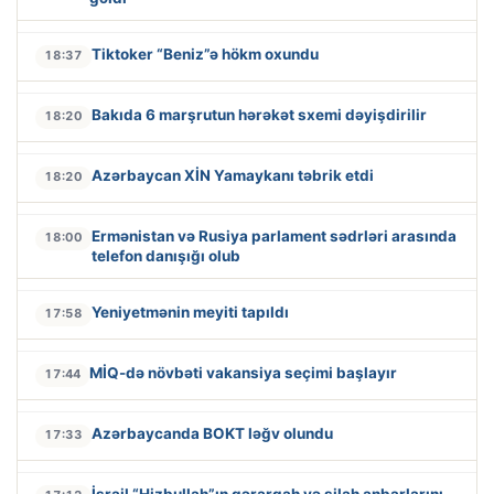
Tiktoker “Beniz”ə hökm oxundu
18:37
Bakıda 6 marşrutun hərəkət sxemi dəyişdirilir
18:20
Azərbaycan XİN Yamaykanı təbrik etdi
18:20
Ermənistan və Rusiya parlament sədrləri arasında
18:00
telefon danışığı olub
Yeniyetmənin meyiti tapıldı
17:58
MİQ-də növbəti vakansiya seçimi başlayır
17:44
Azərbaycanda BOKT ləğv olundu
17:33
İsrail “Hizbullah”ın qərargah və silah anbarlarını