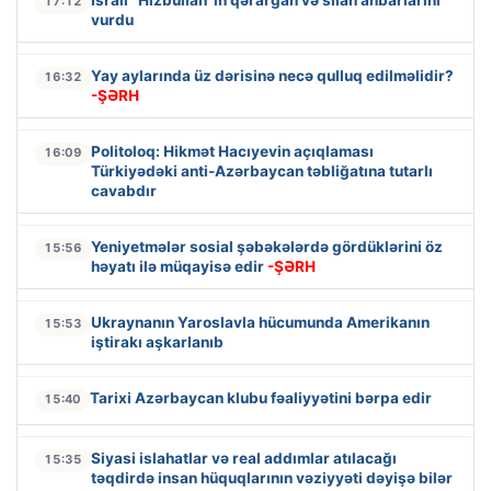
17:12
vurdu
Yay aylarında üz dərisinə necə qulluq edilməlidir?
16:32
-ŞƏRH
Politoloq: Hikmət Hacıyevin açıqlaması
16:09
Türkiyədəki anti-Azərbaycan təbliğatına tutarlı
cavabdır
Yeniyetmələr sosial şəbəkələrdə gördüklərini öz
15:56
həyatı ilə müqayisə edir
-ŞƏRH
Ukraynanın Yaroslavla hücumunda Amerikanın
15:53
iştirakı aşkarlanıb
Tarixi Azərbaycan klubu fəaliyyətini bərpa edir
15:40
Siyasi islahatlar və real addımlar atılacağı
15:35
təqdirdə insan hüquqlarının vəziyyəti dəyişə bilər