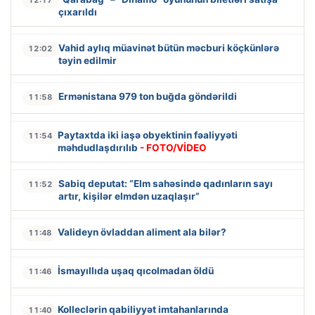
çıxarıldı
Vahid aylıq müavinət bütün məcburi köçkünlərə
12:02
təyin edilmir
Ermənistana 979 ton buğda göndərildi
11:58
Paytaxtda iki iaşə obyektinin fəaliyyəti
11:54
məhdudlaşdırılıb
- FOTO/VİDEO
Sabiq deputat: “Elm sahəsində qadınların sayı
11:52
artır, kişilər elmdən uzaqlaşır”
Valideyn övladdan aliment ala bilər?
11:48
İsmayıllıda uşaq qıcolmadan öldü
11:46
Kolleclərin qabiliyyət imtahanlarında
11:40