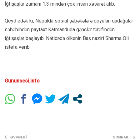
İğtişaşlar zamanı 1,3 mindən çox insan xəsarət alıb.
Qeyd edək ki, Nepalda sosial şəbəkələrə qoyulan qadağalar
səbəbindən paytaxt Katmanduda gənclər tərəfindən
iğtişaşlar başlayıb. Nəticədə ölkənin Baş naziri Sharma Oli
istefa verib.
Gununsesi.info
ƏVVƏLKI
SONRAKI