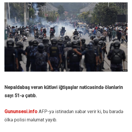
Nepaldabaş verən kütləvi iğtişaşlar nəticəsində ölənlərin
sayı 51-ə çatıb.
Gununsesi.info
AFP-yə istinadən xəbər verir ki, bu barədə
ölkə polisi məlumat yayıb.