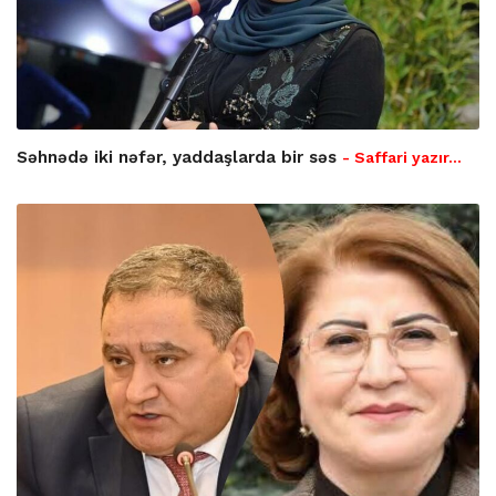
Səhnədə iki nəfər, yaddaşlarda bir səs
- Saffari yazır…