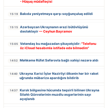
- Hüquq müdafiəçisi
Bakıda yeniyetməyə qarşı soyğunçuluq edildi
15:19
Azərbaycan Ukraynanın ərazi bütövlüyünü
15:15
dəstəkləyir
— Ceyhun Bayramov
Vətəndaş bu mağazadan şikayətçidir:
"Telefonu
15:05
öz iCloud hesabımla istifadə edə bilmədim"
Məhkəmə Rüfət Səfərovla bağlı xahişi nəzərə aldı
14:52
Ukrayna Xarici İşlər Nazirliyi ölkənin hər bir raket
14:40
uğrunda mübarizə apardığını bildirib
Kursk bölgəsinə hücumda təqsirli bilinən Ukrayna
14:37
Silahlı Qüvvələrinin muzdlu əsgərlərinin sayı
açıqlanıb