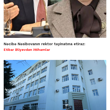
Nəcibə Nəsibovanın rektor təyinatına etiraz:
Etibar Əliyevdən ittihamlar