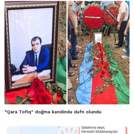
“Qara Tofiq” doğma kəndində dəfn olundu