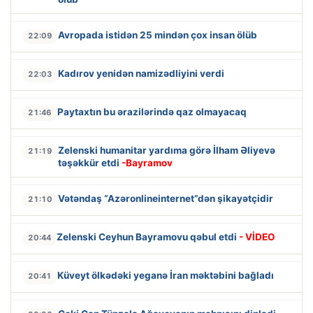
Avropada istidən 25 mindən çox insan ölüb
22:09
Kadırov yenidən namizədliyini verdi
22:03
Paytaxtın bu ərazilərində qaz olmayacaq
21:46
Zelenski humanitar yardıma görə İlham Əliyevə
21:19
təşəkkür etdi
-Bayramov
Vətəndaş “Azəronlineinternet”dən şikayətçidir
21:10
Zelenski Ceyhun Bayramovu qəbul etdi
- VİDEO
20:44
Küveyt ölkədəki yeganə İran məktəbini bağladı
20:41