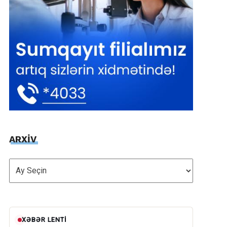
ARXİV
ARXİV
XƏBƏR LENTI