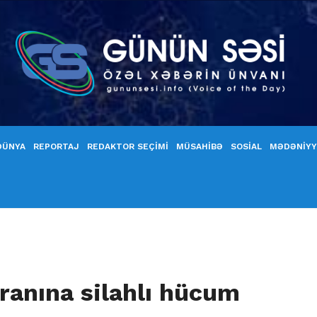
DÜNYA
REPORTAJ
REDAKTOR SEÇİMİ
MÜSAHİBƏ
SOSİAL
MƏDƏNİY
ranına silahlı hücum