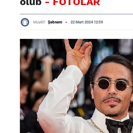
olub
- FOTOLAR
Müəllif:
Şəbnəm
22 Mart 2024 12:59