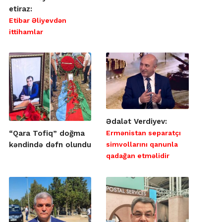
etiraz:
Etibar Əliyevdən
ittihamlar
Ədalət Verdiyev:
Ermənistan separatçı
“Qara Tofiq” doğma
simvollarını qanunla
kəndində dəfn olundu
qadağan etməlidir