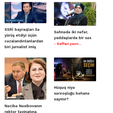
SSRİ bayraqları ilə
Səhnədə iki nəfər,
yürüş etdiyi üçün
yaddaşlarda bir səs
cəzalandırılanlardan
- Saffari yazır…
biri jurnalist imiş
Hüquq niyə
sərxoşluğu bəhanə
saymır?
Nəcibə Nəsibovanın
rektor təyinatına