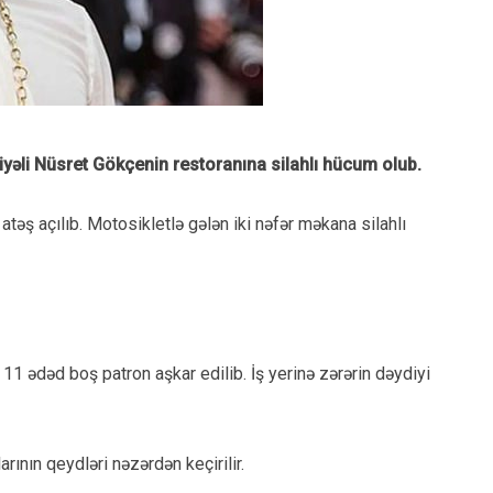
iyəli Nüsret Gökçenin restoranına silahlı hücum olub.
təş açılıb. Motosikletlə gələn iki nəfər məkana silahlı
11 ədəd boş patron aşkar edilib. İş yerinə zərərin dəydiyi
arının qeydləri nəzərdən keçirilir.