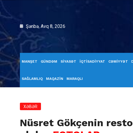
Şənbə, Avq 8, 2026
MANŞET
GÜNDƏM
SİYASƏT
İQTİSADİYYAT
CƏMİYYƏT
SAĞLAMLIQ
MAQAZİN
MARAQLI
XƏBƏR
Nüsret Gökçenin resto