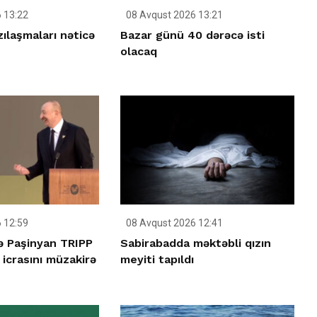
 13:22
08 Avqust 2026 13:21
ılaşmaları nəticə
Bazar günü 40 dərəcə isti
olacaq
 12:59
08 Avqust 2026 12:41
lə Paşinyan TRIPP
Sabirabadda məktəbli qızın
icrasını müzakirə
meyiti tapıldı