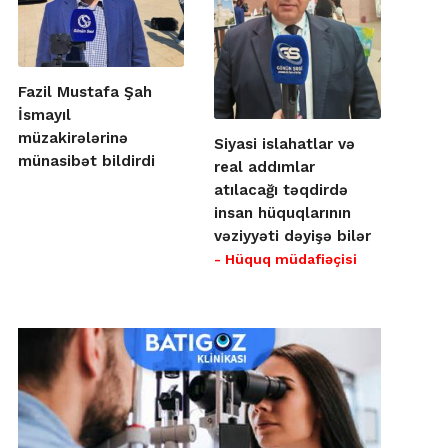
Fazil Mustafa Şah
İsmayıl
müzakirələrinə
Siyasi islahatlar və
münasibət bildirdi
real addımlar
atılacağı təqdirdə
insan hüquqlarının
vəziyyəti dəyişə bilər
- Hüquq müdafiəçisi