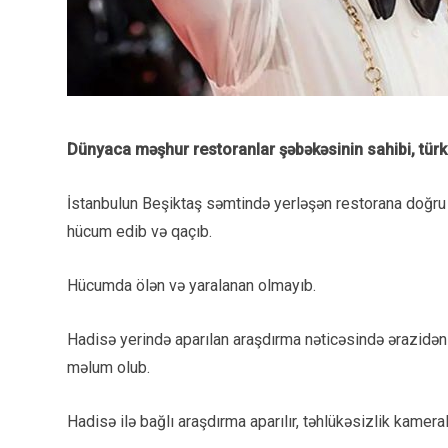
Dünyaca məşhur restoranlar şəbəkəsinin sahibi, türk
İstanbulun Beşiktaş səmtində yerləşən restorana doğru a
hücum edib və qaçıb.
Hücumda ölən və yaralanan olmayıb.
Hadisə yerində aparılan araşdırma nəticəsində ərazidən 
məlum olub.
Hadisə ilə bağlı araşdırma aparılır, təhlükəsizlik kameral