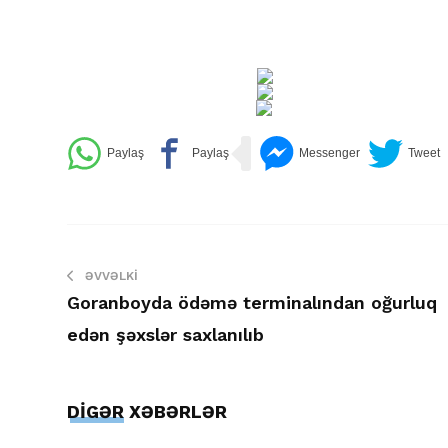
ƏVVƏLKI
Goranboyda ödəmə terminalından oğurluq
edən şəxslər saxlanılıb
DİGƏR XƏBƏRLƏR