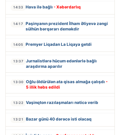
Hava ilə bağlı
- Xəbərdarlıq
14:33
Paşinyanın prezident İlham Əliyevə zəngi
14:17
sülhün bərqərarı deməkdir
Premyer Liqadan La Liqaya getdi
14:05
Jurnalistlərə hücum edənlərlə bağlı
13:37
araşdırma aparılır
Oğlu öldürülən ata qisas almağa çalışdı
-
13:30
5 illik həbs edildi
Vaşinqton razılaşmaları nəticə verib
13:22
Bazar günü 40 dərəcə isti olacaq
13:21