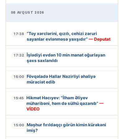
08 AVQUST 2026
“Toy xərclərini, qızılı, cehizi zəruri
17:38
sayanlar evlənməsə yaxşıdır”
— Deputat
İşlədiyi evdən 10 min manat oğurlayan
17:32
şəxs saxlanıldı
Fövqəladə Hallar Nazirliyi əhaliyə
16:00
müraciət edib
Hikmət Hacıyev: “İlham Əliyev
15:45
müharibəni, həm də sülhü qazanıb”
—
VİDEO
Məşhur fırıldaqçı görün kimin kürəkəni
15:00
imiş?