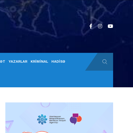
YƏT
YAZARLAR
KRİMİNAL
HADİSƏ