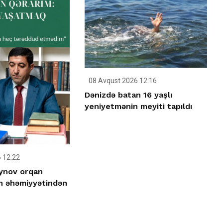
08 Avqust 2026 12:16
Dənizdə batan 16 yaşlı
yeniyetmənin meyiti tapıldı
 12:22
ynov orqan
n əhəmiyyətindən