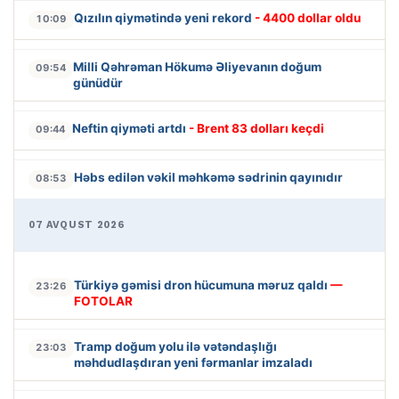
Qızılın qiymətində yeni rekord
- 4400 dollar oldu
10:09
Milli Qəhrəman Hökumə Əliyevanın doğum
09:54
günüdür
Neftin qiyməti artdı
- Brent 83 dolları keçdi
09:44
Həbs edilən vəkil məhkəmə sədrinin qayınıdır
08:53
07 AVQUST 2026
Türkiyə gəmisi dron hücumuna məruz qaldı
—
23:26
FOTOLAR
Tramp doğum yolu ilə vətəndaşlığı
23:03
məhdudlaşdıran yeni fərmanlar imzaladı