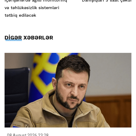
İçərişəhərdə ağıllı monitorinq
Danışıqları 3 saat çəkdi
və təhlükəsizlik sistemləri
tətbiq ediləcək
DİGƏR XƏBƏRLƏR
08 Avqust 2026 23:28