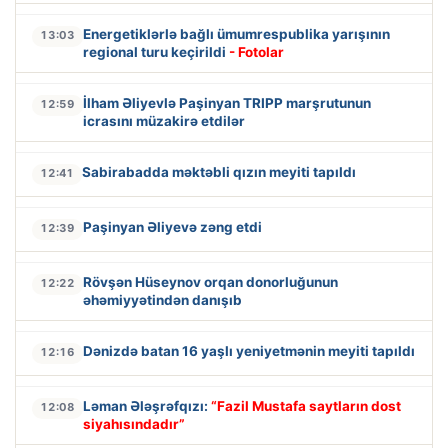
Energetiklərlə bağlı ümumrespublika yarışının
13:03
regional turu keçirildi
- Fotolar
İlham Əliyevlə Paşinyan TRIPP marşrutunun
12:59
icrasını müzakirə etdilər
Sabirabadda məktəbli qızın meyiti tapıldı
12:41
Paşinyan Əliyevə zəng etdi
12:39
Rövşən Hüseynov orqan donorluğunun
12:22
əhəmiyyətindən danışıb
Dənizdə batan 16 yaşlı yeniyetmənin meyiti tapıldı
12:16
Ləman Ələşrəfqızı:
“Fazil Mustafa saytların dost
12:08
siyahısındadır”