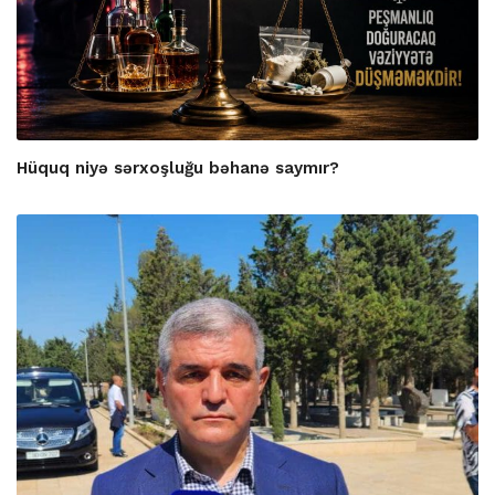
Hüquq niyə sərxoşluğu bəhanə saymır?