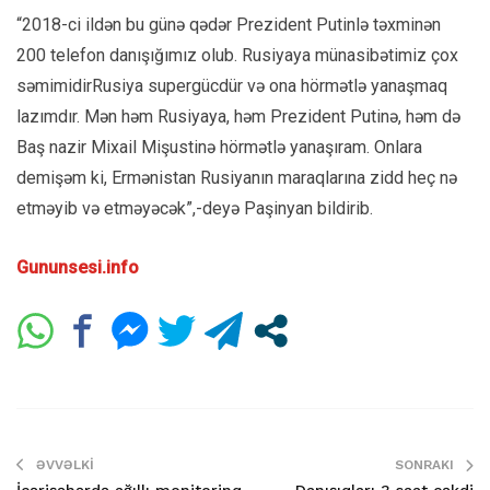
“2018-ci ildən bu günə qədər Prezident Putinlə təxminən
200 telefon danışığımız olub. Rusiyaya münasibətimiz çox
səmimidirRusiya supergücdür və ona hörmətlə yanaşmaq
lazımdır. Mən həm Rusiyaya, həm Prezident Putinə, həm də
Baş nazir Mixail Mişustinə hörmətlə yanaşıram. Onlara
demişəm ki, Ermənistan Rusiyanın maraqlarına zidd heç nə
etməyib və etməyəcək”,-deyə Paşinyan bildirib.
Gununsesi.info
ƏVVƏLKI
SONRAKI