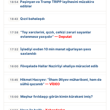
Paşinyan və Tramp TRIPP layihəsini müzakirə
18:54
ediblər
Qızıl bahalaşdı
18:43
“Toy xərclərini, qızılı, cehizi zəruri sayanlar
17:38
evlənməsə yaxşıdır”
— Deputat
İşlədiyi evdən 10 min manat oğurlayan şəxs
17:32
saxlanıldı
Fövqəladə Hallar Nazirliyi əhaliyə müraciət edib
16:00
Hikmət Hacıyev: “İlham Əliyev müharibəni, həm də
15:45
sülhü qazanıb”
— VİDEO
Məşhur fırıldaqçı görün kimin kürəkəni imiş?
15:00
Hava ilə bağlı
- Xəbərdarlıq