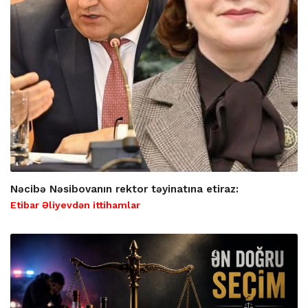
Nəcibə Nəsibovanın rektor təyinatına etiraz:
Etibar Əliyevdən ittihamlar