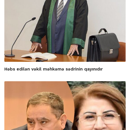
Həbs edilən vəkil məhkəmə sədrinin qayınıdır