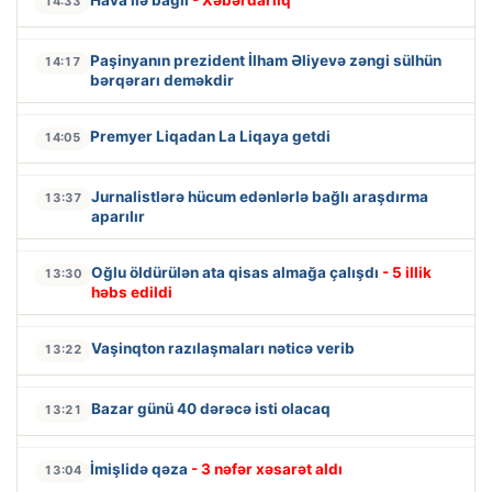
14:33
Paşinyanın prezident İlham Əliyevə zəngi sülhün
14:17
bərqərarı deməkdir
Premyer Liqadan La Liqaya getdi
14:05
Jurnalistlərə hücum edənlərlə bağlı araşdırma
13:37
aparılır
Oğlu öldürülən ata qisas almağa çalışdı
- 5 illik
13:30
həbs edildi
Vaşinqton razılaşmaları nəticə verib
13:22
Bazar günü 40 dərəcə isti olacaq
13:21
İmişlidə qəza
- 3 nəfər xəsarət aldı
13:04