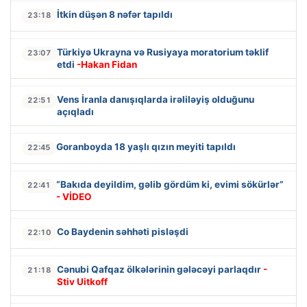
İtkin düşən 8 nəfər tapıldı
23:18
Türkiyə Ukrayna və Rusiyaya moratorium təklif
23:07
etdi
-Hakan Fidan
Vens İranla danışıqlarda irəliləyiş olduğunu
22:51
açıqladı
Goranboyda 18 yaşlı qızın meyiti tapıldı
22:45
“Bakıda deyildim, gəlib gördüm ki, evimi sökürlər”
22:41
- VİDEO
Co Baydenin səhhəti pisləşdi
22:10
Cənubi Qafqaz ölkələrinin gələcəyi parlaqdır
-
21:18
Stiv Uitkoff