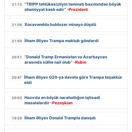
“TRIPP təhlükəsizliyin təminatı baxımından böyük
21:12
əhəmiyyət kəsb edir”
-Prezident
Xocavənddə buldozer minaya düşdü
21:08
İlham Əliyev Trampa məktub göndərdi
21:00
“Donald Tramp Ermənistan və Azərbaycan
20:51
arasında sülhə nail olub”
-Rubio
İlham Əliyev G20-yə dəvətə görə Trampa təşəkkür
20:47
etdi
Hazırda ən böyük narahatlığım iqtisadi
20:03
məsələlərdir
-Pezeşkian
İlham Əliyev Donald Trampla danışdı
19:28