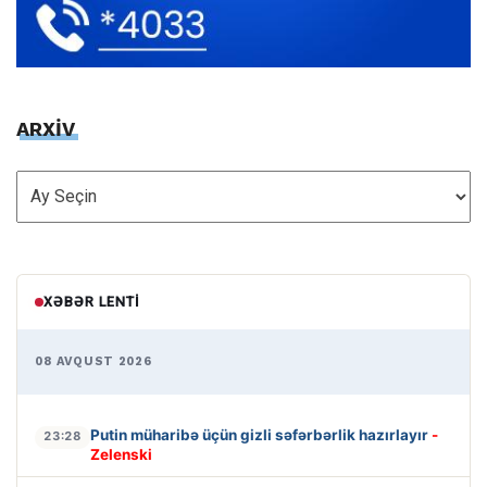
ARXİV
ARXİV
XƏBƏR LENTI
08 AVQUST 2026
Putin müharibə üçün gizli səfərbərlik hazırlayır
-
23:28
Zelenski