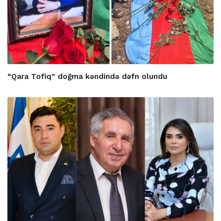
“Qara Tofiq” doğma kəndində dəfn olundu