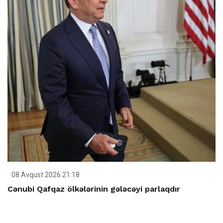
08 Avqust 2026 21:18
Cənubi Qafqaz ölkələrinin gələcəyi parlaqdır