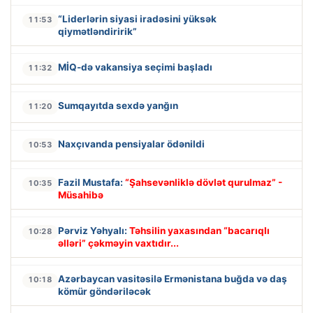
“Liderlərin siyasi iradəsini yüksək
11:53
qiymətləndiririk”
MİQ-də vakansiya seçimi başladı
11:32
Sumqayıtda sexdə yanğın
11:20
Naxçıvanda pensiyalar ödənildi
10:53
Fazil Mustafa:
“Şahsevənliklə dövlət qurulmaz” -
10:35
Müsahibə
Pərviz Yəhyalı:
Təhsilin yaxasından “bacarıqlı
10:28
əlləri” çəkməyin vaxtıdır...
Azərbaycan vasitəsilə Ermənistana buğda və daş
10:18
kömür göndəriləcək