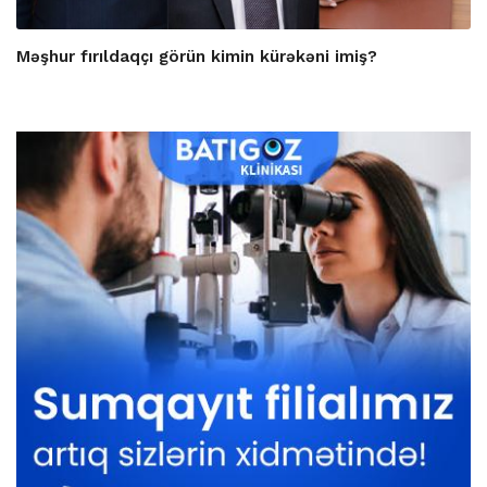
Məşhur fırıldaqçı görün kimin kürəkəni imiş?