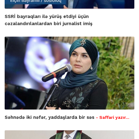
SSRİ bayraqları ilə yürüş etdiyi üçün
cəzalandırılanlardan biri jurnalist imiş
Səhnədə iki nəfər, yaddaşlarda bir səs
- Saffari yazır…