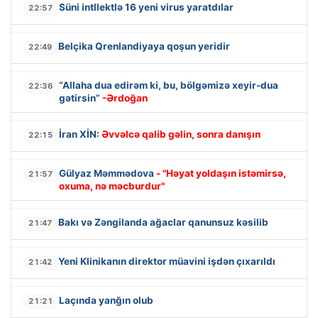
Süni intllektlə 16 yeni virus yaratdılar
22:57
Belçika Qrenlandiyaya qoşun yeridir
22:49
“Allaha dua edirəm ki, bu, bölgəmizə xeyir-dua
22:36
gətirsin”
-Ərdoğan
İran XİN:
Əvvəlcə qalib gəlin, sonra danışın
22:15
Gülyaz Məmmədova
- "Həyat yoldaşın istəmirsə,
21:57
oxuma, nə məcburdur"
Bakı və Zəngilanda ağaclar qanunsuz kəsilib
21:47
Yeni Klinikanın direktor müavini işdən çıxarıldı
21:42
Laçında yanğın olub
21:21