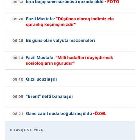
İcra başçısının sürücüsü qəzada öldü
- FOTO
09:33
Fazil Mustafa:
“Düşüncə olaraq indimiz elə
09:28
qaranlıq keçmişimizdir”
Bu günə olan valyuta məzənnələri
09:25
Fazil Mustafa:
“Milli hədəfləri dəyişdirmək
09:14
sosioloqların uğurudur”
Qızıl ucuzlaşdı
09:10
“Brent” nefti bahalaşdı
09:05
Gənc zabit suda boğularaq öldü
-ÖZƏL
08:21
09 AVQUST 2026