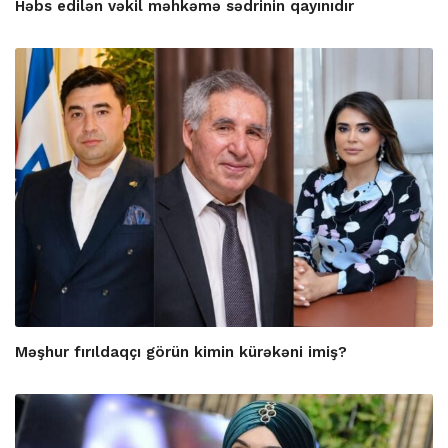
Həbs edilən vəkil məhkəmə sədrinin qayınıdır
Məşhur fırıldaqçı görün kimin kürəkəni imiş?