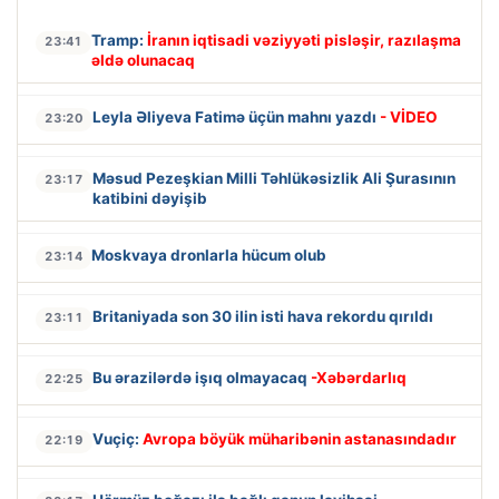
Tramp:
İranın iqtisadi vəziyyəti pisləşir, razılaşma
23:41
əldə olunacaq
Leyla Əliyeva Fatimə üçün mahnı yazdı
- VİDEO
23:20
Məsud Pezeşkian Milli Təhlükəsizlik Ali Şurasının
23:17
katibini dəyişib
Moskvaya dronlarla hücum olub
23:14
Britaniyada son 30 ilin isti hava rekordu qırıldı
23:11
Bu ərazilərdə işıq olmayacaq
-Xəbərdarlıq
22:25
Vuçiç:
Avropa böyük müharibənin astanasındadır
22:19