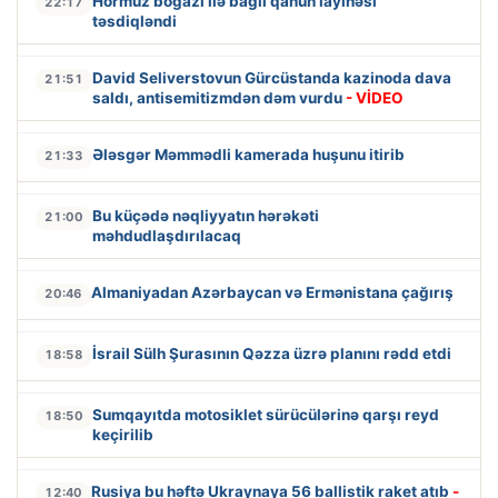
Hörmüz boğazı ilə bağlı qanun layihəsi
22:17
təsdiqləndi
David Seliverstovun Gürcüstanda kazinoda dava
21:51
saldı, antisemitizmdən dəm vurdu
- VİDEO
Ələsgər Məmmədli kamerada huşunu itirib
21:33
Bu küçədə nəqliyyatın hərəkəti
21:00
məhdudlaşdırılacaq
Almaniyadan Azərbaycan və Ermənistana çağırış
20:46
İsrail Sülh Şurasının Qəzza üzrə planını rədd etdi
18:58
Sumqayıtda motosiklet sürücülərinə qarşı reyd
18:50
keçirilib
Rusiya bu həftə Ukraynaya 56 ballistik raket atıb
-
12:40