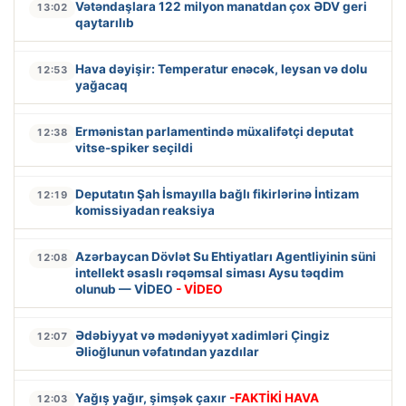
Vətəndaşlara 122 milyon manatdan çox ƏDV geri
13:02
qaytarılıb
Hava dəyişir: Temperatur enəcək, leysan və dolu
12:53
yağacaq
Ermənistan parlamentində müxalifətçi deputat
12:38
vitse-spiker seçildi
Deputatın Şah İsmayılla bağlı fikirlərinə İntizam
12:19
komissiyadan reaksiya
Azərbaycan Dövlət Su Ehtiyatları Agentliyinin süni
12:08
intellekt əsaslı rəqəmsal siması Aysu təqdim
olunub — VİDEO
- VİDEO
Ədəbiyyat və mədəniyyət xadimləri Çingiz
12:07
Əlioğlunun vəfatından yazdılar
Yağış yağır, şimşək çaxır
-FAKTİKİ HAVA
12:03