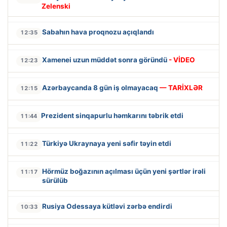
Zelenski
Sabahın hava proqnozu açıqlandı
12:35
Xamenei uzun müddət sonra göründü
- VİDEO
12:23
Azərbaycanda 8 gün iş olmayacaq
— TARİXLƏR
12:15
Prezident sinqapurlu həmkarını təbrik etdi
11:44
Türkiyə Ukraynaya yeni səfir təyin etdi
11:22
Hörmüz boğazının açılması üçün yeni şərtlər irəli
11:17
sürülüb
Rusiya Odessaya kütləvi zərbə endirdi
10:33