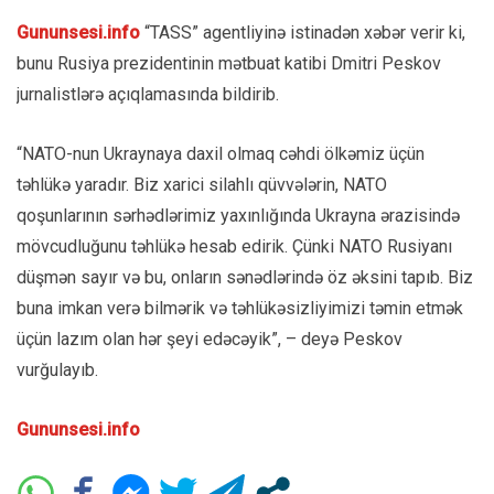
Gununsesi.info
“TASS” agentliyinə istinadən xəbər verir ki,
bunu Rusiya prezidentinin mətbuat katibi Dmitri Peskov
jurnalistlərə açıqlamasında bildirib.
“NATO-nun Ukraynaya daxil olmaq cəhdi ölkəmiz üçün
təhlükə yaradır. Biz xarici silahlı qüvvələrin, NATO
qoşunlarının sərhədlərimiz yaxınlığında Ukrayna ərazisində
mövcudluğunu təhlükə hesab edirik. Çünki NATO Rusiyanı
düşmən sayır və bu, onların sənədlərində öz əksini tapıb. Biz
buna imkan verə bilmərik və təhlükəsizliyimizi təmin etmək
üçün lazım olan hər şeyi edəcəyik”, – deyə Peskov
vurğulayıb.
Gununsesi.info