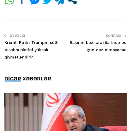
ƏVVƏLKI
SONRAKI
Kreml: Putin Trampın sülh
Bakının bəzi ərazilərində bu
təşəbbüslərini yüksək
gün qaz olmayacaq
qiymətləndirir
DİGƏR XƏBƏRLƏR