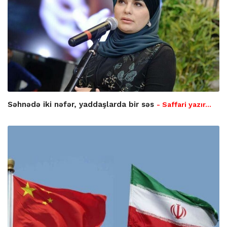
Səhnədə iki nəfər, yaddaşlarda bir səs
- Saffari yazır…