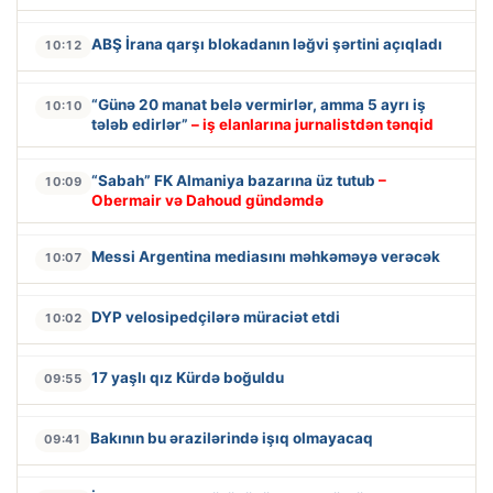
ABŞ İrana qarşı blokadanın ləğvi şərtini açıqladı
10:12
“Günə 20 manat belə vermirlər, amma 5 ayrı iş
10:10
tələb edirlər”
– iş elanlarına jurnalistdən tənqid
“Sabah” FK Almaniya bazarına üz tutub
–
10:09
Obermair və Dahoud gündəmdə
Messi Argentina mediasını məhkəməyə verəcək
10:07
DYP velosipedçilərə müraciət etdi
10:02
17 yaşlı qız Kürdə boğuldu
09:55
Bakının bu ərazilərində işıq olmayacaq
09:41