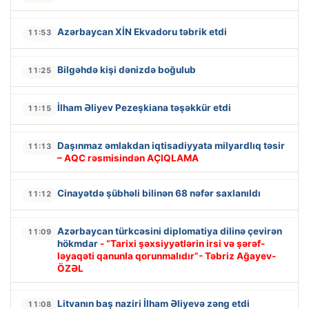
Azərbaycan XİN Ekvadoru təbrik etdi
11:53
Bilgəhdə kişi dənizdə boğulub
11:25
İlham Əliyev Pezeşkiana təşəkkür etdi
11:15
Daşınmaz əmlakdan iqtisadiyyata milyardlıq təsir
11:13
– AQC rəsmisindən AÇIQLAMA
Cinayətdə şübhəli bilinən 68 nəfər saxlanıldı
11:12
Azərbaycan türkcəsini diplomatiya dilinə çevirən
11:09
hökmdar
- “Tarixi şəxsiyyətlərin irsi və şərəf-
ləyaqəti qanunla qorunmalıdır”- Təbriz Ağayev-
ÖZƏL
Litvanın baş naziri İlham Əliyevə zəng etdi
11:08