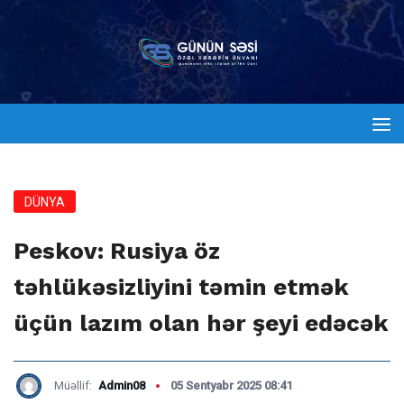
DÜNYA
Peskov: Rusiya öz
təhlükəsizliyini təmin etmək
üçün lazım olan hər şeyi edəcək
Müəllif:
Admin08
05 Sentyabr 2025 08:41