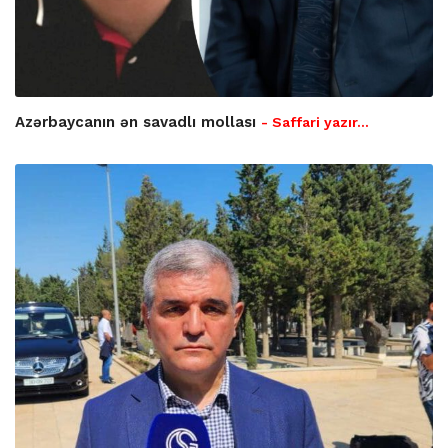
Azərbaycanın ən savadlı mollası
- Saffari yazır…