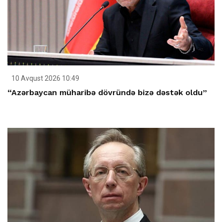
10 Avqust 2026 10:49
“Azərbaycan müharibə dövründə bizə dəstək oldu”