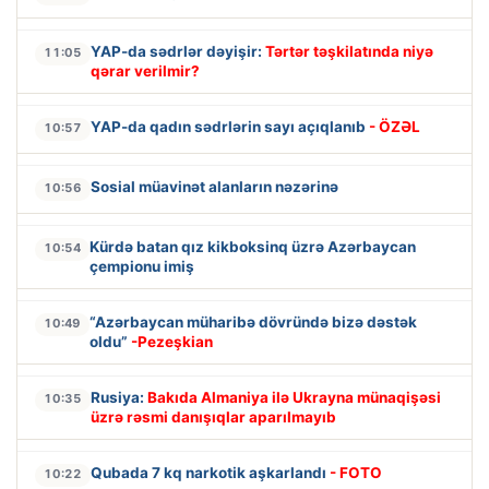
YAP-da sədrlər dəyişir:
Tərtər təşkilatında niyə
11:05
qərar verilmir?
YAP-da qadın sədrlərin sayı açıqlanıb
- ÖZƏL
10:57
Sosial müavinət alanların nəzərinə
10:56
Kürdə batan qız kikboksinq üzrə Azərbaycan
10:54
çempionu imiş
“Azərbaycan müharibə dövründə bizə dəstək
10:49
oldu”
-Pezeşkian
Rusiya:
Bakıda Almaniya ilə Ukrayna münaqişəsi
10:35
üzrə rəsmi danışıqlar aparılmayıb
Qubada 7 kq narkotik aşkarlandı
- FOTO
10:22