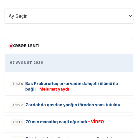
ARXİV
XƏBƏR LENTI
07 AVQUST 2026
Baş Prokurorluq ər-arvadın dəhşətli ölümü ilə
11:34
bağlı
- Məlumat yaydı
Zərdabda qəsdən yanğın törədən şəxs tutuldu
11:27
70 min manatlıq naqil oğurladı
- VİDEO
11:11