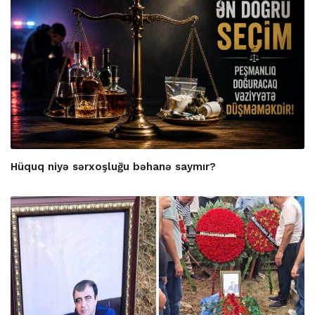
Hüquq niyə sərxoşluğu bəhanə saymır?