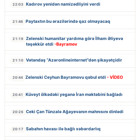
Kadırov yenidən namizədliyini verdi
22:03
Paytaxtın bu ərazilərində qaz olmayacaq
21:46
Zelenski humanitar yardıma görə İlham Əliyevə
21:19
təşəkkür etdi
-Bayramov
Vətəndaş “Azəronlineinternet”dən şikayətçidir
21:10
Zelenski Ceyhun Bayramovu qəbul etdi
- VİDEO
20:44
Küveyt ölkədəki yeganə İran məktəbini bağladı
20:41
Ceki Çan Tünzalə Ağayevanın mahnısını dinlədi
20:26
Sabahın havası ilə bağlı xəbərdarlıq
20:17