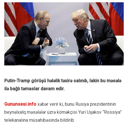
Putin-Tramp görüşü hələlik təxirə salınıb, lakin bu məsələ
ilə bağlı təmaslar davam edir.
Gununsesi.info
xəbər verir ki, bunu Rusiya prezidentinin
beynəlxalq məsələlər üzrə köməkçisi Yuri Uşakov “Rossiya”
telekanalına müsahibəsində bildirib.