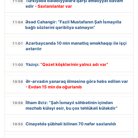
Türkiyədə bələdiyyələrə qarşı əməliyyat davam
11:06
edir
- Saxlanılanlar var
Əsəd Cahangir: “Fazil Mustafanın Şah İsmayılla
11:04
bağlı sözlərini qəribliyə salmayın”
Azərbaycanda 10 min manatlıq əməkhaqqı ilə işçi
11:01
axtarılır
Yazıçı:
“Qəzet köşklərinin yalnız adı var”
11:00
Ər-arvadın yanaraq ölməsinə görə həbs edilən var
10:58
- Evdən 15 min də oğurlanıb
İlham Əziz: “Şah İsmayıl söhbətinin içindən
10:56
məzhəb küləyi əsir, bu çox təhlükəli küləkdir”
Cinayətdə şübhəli bilinən 70 nəfər saxlanıldı
10:55