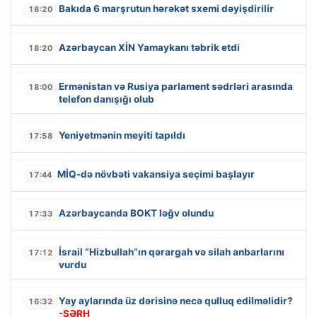
Bakıda 6 marşrutun hərəkət sxemi dəyişdirilir
18:20
Azərbaycan XİN Yamaykanı təbrik etdi
18:20
Ermənistan və Rusiya parlament sədrləri arasında
18:00
telefon danışığı olub
Yeniyetmənin meyiti tapıldı
17:58
MİQ-də növbəti vakansiya seçimi başlayır
17:44
Azərbaycanda BOKT ləğv olundu
17:33
İsrail “Hizbullah”ın qərargah və silah anbarlarını
17:12
vurdu
Yay aylarında üz dərisinə necə qulluq edilməlidir?
16:32
-ŞƏRH