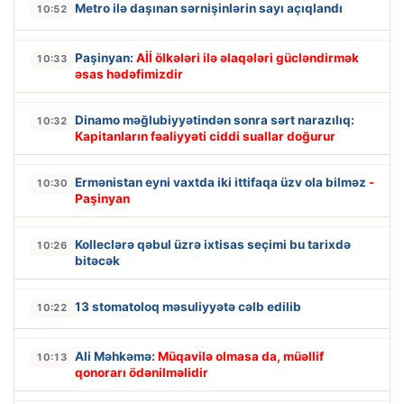
Metro ilə daşınan sərnişinlərin sayı açıqlandı
10:52
Paşinyan:
Aİİ ölkələri ilə əlaqələri gücləndirmək
10:33
əsas hədəfimizdir
Dinamo məğlubiyyətindən sonra sərt narazılıq:
10:32
Kapitanların fəaliyyəti ciddi suallar doğurur
Ermənistan eyni vaxtda iki ittifaqa üzv ola bilməz
-
10:30
Paşinyan
Kolleclərə qəbul üzrə ixtisas seçimi bu tarixdə
10:26
bitəcək
13 stomatoloq məsuliyyətə cəlb edilib
10:22
Ali Məhkəmə:
Müqavilə olmasa da, müəllif
10:13
qonorarı ödənilməlidir