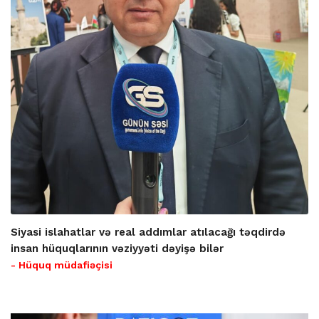
Siyasi islahatlar və real addımlar atılacağı təqdirdə
insan hüquqlarının vəziyyəti dəyişə bilər
- Hüquq müdafiəçisi