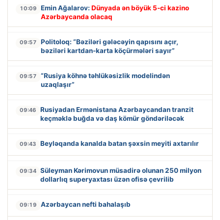
Emin Ağalarov:
Dünyada ən böyük 5-ci kazino
10:09
Azərbaycanda olacaq
Politoloq: “Bəziləri gələcəyin qapısını açır,
09:57
bəziləri kartdan-karta köçürmələri sayır”
“Rusiya köhnə təhlükəsizlik modelindən
09:57
uzaqlaşır”
Rusiyadan Ermənistana Azərbaycandan tranzit
09:46
keçməklə buğda və daş kömür göndəriləcək
Beyləqanda kanalda batan şəxsin meyiti axtarılır
09:43
Süleyman Kərimovun müsadirə olunan 250 milyon
09:34
dollarlıq superyaxtası üzən ofisə çevrilib
Azərbaycan nefti bahalaşıb
09:19