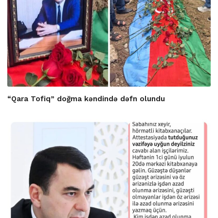
“Qara Tofiq” doğma kəndində dəfn olundu