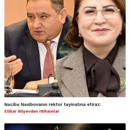
Nəcibə Nəsibovanın rektor təyinatına etiraz:
Etibar Əliyevdən ittihamlar