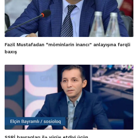
Fazil Mustafadan “möminlərin inancı” anlayışına fərqli
baxış
SSRİ bayraqları ilə yürüş etdiyi üçün