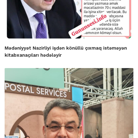
Mədəniyyət Nazirliyi işdən könüllü çıxmaq istəməyən
kitabxanaçıları hədələyir