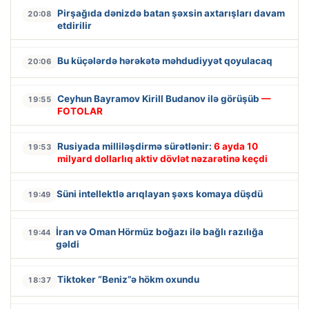
Pirşağıda dənizdə batan şəxsin axtarışları davam
20:08
etdirilir
Bu küçələrdə hərəkətə məhdudiyyət qoyulacaq
20:06
Ceyhun Bayramov Kirill Budanov ilə görüşüb
—
19:55
FOTOLAR
Rusiyada milliləşdirmə sürətlənir:
6 ayda 10
19:53
milyard dollarlıq aktiv dövlət nəzarətinə keçdi
Süni intellektlə arıqlayan şəxs komaya düşdü
19:49
İran və Oman Hörmüz boğazı ilə bağlı razılığa
19:44
gəldi
Tiktoker “Beniz”ə hökm oxundu
18:37