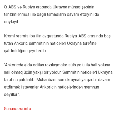
O, ABŞ və Rusiya arasında Ukrayna münaqişəsinin
tənzimlənməsi ilə bağlı təmasların davam etdiyini də
söyləyib.
Kreml rəsmisi bu ilin avqustunda Rusiya-ABŞ arasında baş
tutan Ankoric sammitinin nəticələri Ukrayna tərəfinə
çatdırıldığını qeyd edib:
“Ankoricdə əldə edilən razılaşmalar sülh yolu ilə həll yoluna
nail olmaq üçün yaxşı bir yoldur. Sammitin nəticələri Ukrayna
tərəfinə çatdırılıb. Müharibəni son ukraynalıya qədər davam
etdirmək istəyənlər Ankoricin nəticələrindən məmnun
deyillər”.
Gununsesi.info