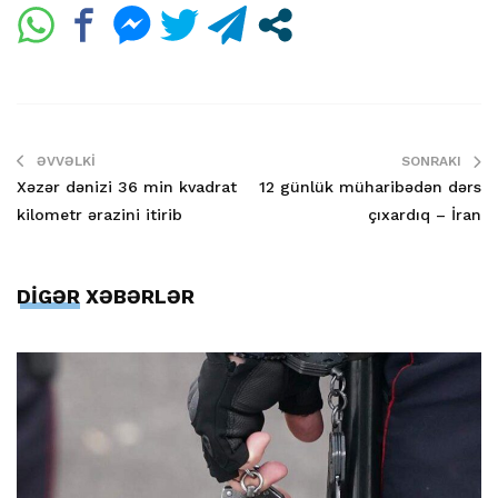
ƏVVƏLKI
SONRAKI
Xəzər dənizi 36 min kvadrat
12 günlük müharibədən dərs
kilometr ərazini itirib
çıxardıq – İran
DİGƏR XƏBƏRLƏR