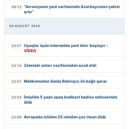
“Avrasiyanın yeni xəritəsində Azərbaycanın çəkisi
09:12
artır”
06 AVQUST 2026
Uşaqlar üçün internetdə yeni dövr başlayır
-
23:27
VİDEO
Zelenski onları vəzifəsindən azad etdi
23:15
Məhkəmədən Səidə Bəkirqızı ilə bağlı qərar
22:57
İmişlidə 5 yaşlı uşaq bədbəxt hadisə nəticəsində
22:33
ölüb
Avropada istidən 25 mindən çox insan ölüb
22:09