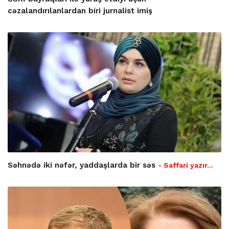
cəzalandırılanlardan biri jurnalist imiş
Səhnədə iki nəfər, yaddaşlarda bir səs
- Saffari yazır…