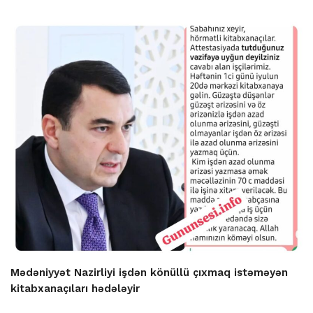
Mədəniyyət Nazirliyi işdən könüllü çıxmaq istəməyən
kitabxanaçıları hədələyir