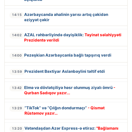
Azərbaycanda əhalinin yarısı artıq çəkidən
14:15
əziyyət çəkir
AZAL rəhbərliyində dəyişiklik:
Təyinat səlahiyyəti
14:02
Prezidentə verildi
Pezeşkian Azərbaycanla bağlı tapşırıq verdi
14:00
Prezident Bəxtiyar Aslanbəylini təltif etdi
13:59
Elmə və dövlətçiliyə həsr olunmuş ziyalı ömrü
-
13:42
Qurban Sadıqov yazır...
“TikTok” və “Çılğın dondurmaçı”
- Qismət
13:29
Rüstəmov yazır…
Vətəndaşdan Azər Express-ə etiraz:
"Bağlamanı
13:20