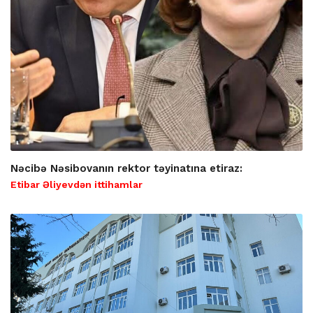
Nəcibə Nəsibovanın rektor təyinatına etiraz:
Etibar Əliyevdən ittihamlar