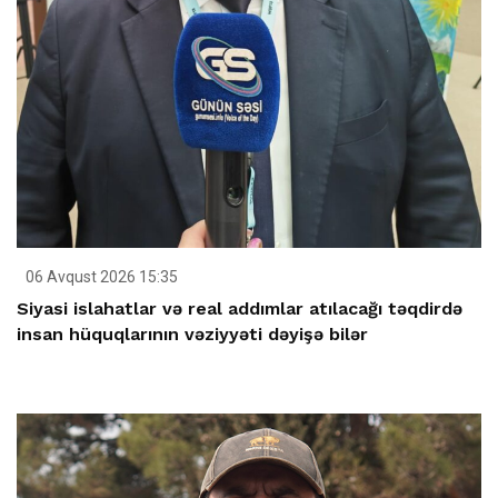
06 Avqust 2026 15:35
Siyasi islahatlar və real addımlar atılacağı təqdirdə
insan hüquqlarının vəziyyəti dəyişə bilər