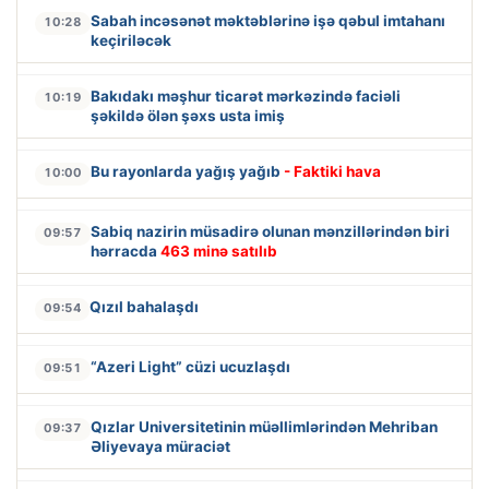
Sabah incəsənət məktəblərinə işə qəbul imtahanı
10:28
keçiriləcək
Bakıdakı məşhur ticarət mərkəzində faciəli
10:19
şəkildə ölən şəxs usta imiş
Bu rayonlarda yağış yağıb
- Faktiki hava
10:00
Sabiq nazirin müsadirə olunan mənzillərindən biri
09:57
hərracda
463 minə satılıb
Qızıl bahalaşdı
09:54
“Azeri Light” cüzi ucuzlaşdı
09:51
Qızlar Universitetinin müəllimlərindən Mehriban
09:37
Əliyevaya müraciət