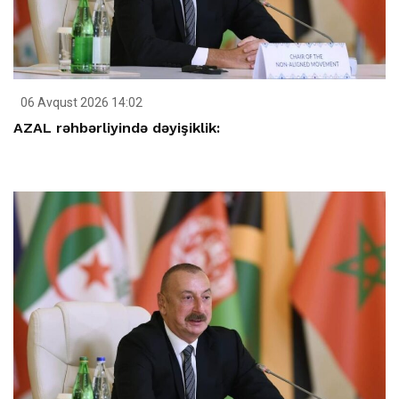
06 Avqust 2026 14:02
AZAL rəhbərliyində dəyişiklik: