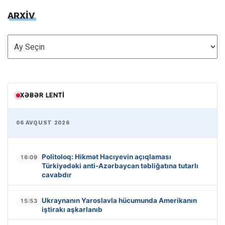
ARXİV
ARXİV
XƏBƏR LENTI
06 AVQUST 2026
Politoloq: Hikmət Hacıyevin açıqlaması
16:09
Türkiyədəki anti-Azərbaycan təbliğatına tutarlı
cavabdır
Ukraynanın Yaroslavla hücumunda Amerikanın
15:53
iştirakı aşkarlanıb