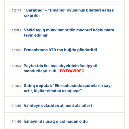
“Qarabağ” – “Dinamo” oyununun biletləri satışa
12:17
çıxarıldı
Vahid aylıq müavinət bütün məcburi köçkünlərə
12:02
təyin edilmir
Ermənistana 979 ton buğda göndərildi
11:58
Paytaxtda iki iaşə obyektinin fəaliyyəti
11:54
məhdudlaşdırılıb
- FOTO/VİDEO
Sabiq deputat: “Elm sahəsində qadınların sayı
11:52
artır, kişilər elmdən uzaqlaşır”
Valideyn övladdan aliment ala bilər?
11:48
İsmayıllıda uşaq qıcolmadan öldü
11:46