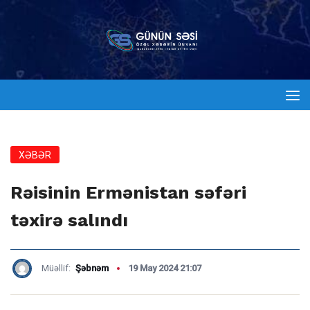
XƏBƏR
Rəisinin Ermənistan səfəri
təxirə salındı
Müəllif:
Şəbnəm
19 May 2024 21:07