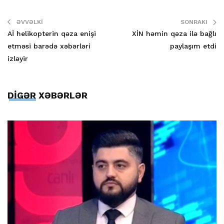
ƏVVƏLKI
SONRAKI
Aİ helikopterin qəza enişi
XİN həmin qəza ilə bağlı
etməsi barədə xəbərləri
paylaşım etdi
izləyir
DİGƏR XƏBƏRLƏR