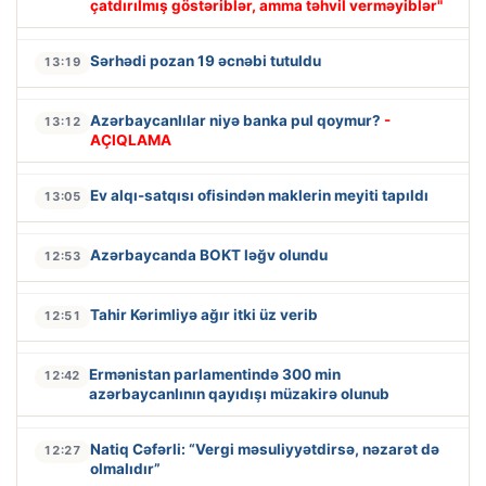
çatdırılmış göstəriblər, amma təhvil verməyiblər"
Sərhədi pozan 19 əcnəbi tutuldu
13:19
Azərbaycanlılar niyə banka pul qoymur?
-
13:12
AÇIQLAMA
Ev alqı-satqısı ofisindən maklerin meyiti tapıldı
13:05
Azərbaycanda BOKT ləğv olundu
12:53
Tahir Kərimliyə ağır itki üz verib
12:51
Ermənistan parlamentində 300 min
12:42
azərbaycanlının qayıdışı müzakirə olunub
Natiq Cəfərli: “Vergi məsuliyyətdirsə, nəzarət də
12:27
olmalıdır”