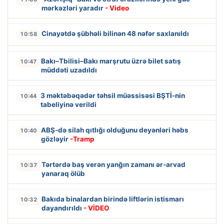
mərkəzləri yaradır
- Video
Cinayətdə şübhəli bilinən 48 nəfər saxlanıldı
10:58
Bakı–Tbilisi–Bakı marşrutu üzrə bilet satış
10:47
müddəti uzadıldı
3 məktəbəqədər təhsil müəssisəsi BŞTİ-nin
10:44
tabeliyinə verildi
ABŞ-də silah qıtlığı olduğunu deyənləri həbs
10:40
gözləyir
-Tramp
Tərtərdə baş verən yanğın zamanı ər-arvad
10:37
yanaraq ölüb
Bakıda binalardan birində liftlərin istismarı
10:32
dayandırıldı
- VİDEO