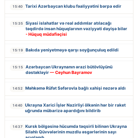
Tarixi Azərbaycan klubu fəaliyyətini bərpa edir
15:40
Siyasi islahatlar və real addımlar atılacağı
15:35
təqdirdə insan hüquqlarının vəziyyəti dəyişə bilər
- Hüquq müdafiəçisi
Bakıda yeniyetməyə qarşı soyğunçuluq edildi
15:19
Azərbaycan Ukraynanın ərazi bütövlüyünü
15:15
dəstəkləyir
— Ceyhun Bayramov
Məhkəmə Rüfət Səfərovla bağlı xahişi nəzərə aldı
14:52
Ukrayna Xarici İşlər Nazirliyi ölkənin hər bir raket
14:40
uğrunda mübarizə apardığını bildirib
Kursk bölgəsinə hücumda təqsirli bilinən Ukrayna
14:37
Silahlı Qüvvələrinin muzdlu əsgərlərinin sayı
açıqlanıb