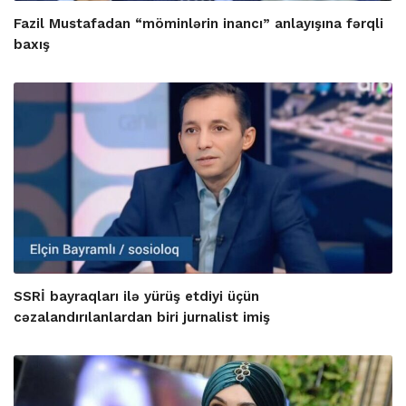
Fazil Mustafadan “möminlərin inancı” anlayışına fərqli
baxış
SSRİ bayraqları ilə yürüş etdiyi üçün
cəzalandırılanlardan biri jurnalist imiş