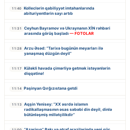
Kolleclərin qabiliyyət imtahanlarında
11:40
abituriyentlərin sayı artıb
Ceyhun Bayramov və Ukraynanın XİN rəhbəri
11:31
arasında görüş başladı
— FOTOLAR
Arzu Əsəd: “Tarixə bugünün meyarları ilə
11:28
yanaşmaq düzgün deyil”
Küləkli havada çimərliyə getmək istəyənlərin
11:17
diqqətinə!
Paşinyan Qırğızıstana getdi
11:14
Aqşin Yenisey: “XX əsrdə islamın
11:13
radikallaşmasının əsas səbəbi din deyil, dinlə
bütünləşmiş millətçilikdir”
“Azərişıq” Bakı və ətraf ərazilərində yeni güc
11:00