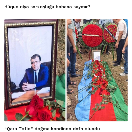
Hüquq niyə sərxoşluğu bəhanə saymır?
“Qara Tofiq” doğma kəndində dəfn olundu