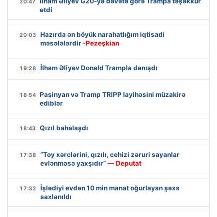
İlham Əliyev G20-yə dəvətə görə Trampa təşəkkür
20:47
etdi
Hazırda ən böyük narahatlığım iqtisadi
20:03
məsələlərdir
-Pezeşkian
İlham Əliyev Donald Trampla danışdı
19:28
Paşinyan və Tramp TRIPP layihəsini müzakirə
18:54
ediblər
Qızıl bahalaşdı
18:43
“Toy xərclərini, qızılı, cehizi zəruri sayanlar
17:38
evlənməsə yaxşıdır”
— Deputat
İşlədiyi evdən 10 min manat oğurlayan şəxs
17:32
saxlanıldı