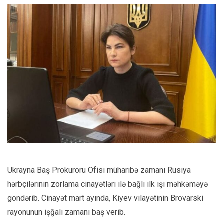
Ukrayna Baş Prokuroru Ofisi müharibə zamanı Rusiya
hərbçilərinin zorlama cinayətləri ilə bağlı ilk işi məhkəməyə
göndərib. Cinayət mart ayında, Kiyev vilayətinin Brovarski
rayonunun işğalı zamanı baş verib.