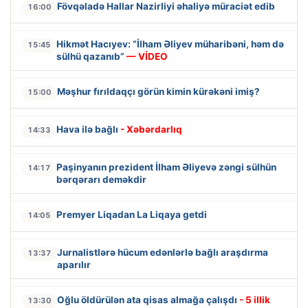
Fövqəladə Hallar Nazirliyi əhaliyə müraciət edib
16:00
Hikmət Hacıyev: “İlham Əliyev müharibəni, həm də
15:45
sülhü qazanıb”
— VİDEO
Məşhur fırıldaqçı görün kimin kürəkəni imiş?
15:00
Hava ilə bağlı
- Xəbərdarlıq
14:33
Paşinyanın prezident İlham Əliyevə zəngi sülhün
14:17
bərqərarı deməkdir
Premyer Liqadan La Liqaya getdi
14:05
Jurnalistlərə hücum edənlərlə bağlı araşdırma
13:37
aparılır
Oğlu öldürülən ata qisas almağa çalışdı
- 5 illik
13:30