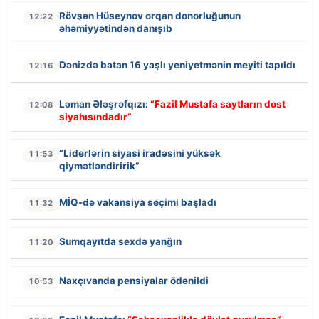
Rövşən Hüseynov orqan donorluğunun
12:22
əhəmiyyətindən danışıb
Dənizdə batan 16 yaşlı yeniyetmənin meyiti tapıldı
12:16
Ləman Ələşrəfqızı:
“Fazil Mustafa saytların dost
12:08
siyahısındadır”
“Liderlərin siyasi iradəsini yüksək
11:53
qiymətləndiririk”
MİQ-də vakansiya seçimi başladı
11:32
Sumqayıtda sexdə yanğın
11:20
Naxçıvanda pensiyalar ödənildi
10:53