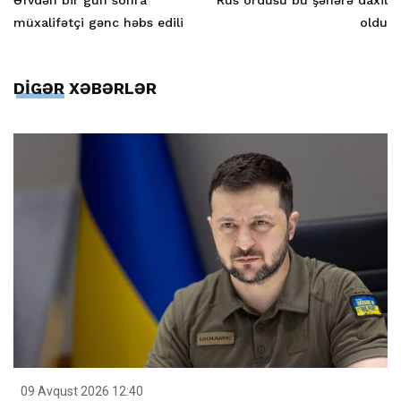
müxalifətçi gənc həbs edili
oldu
DİGƏR XƏBƏRLƏR
09 Avqust 2026 12:40