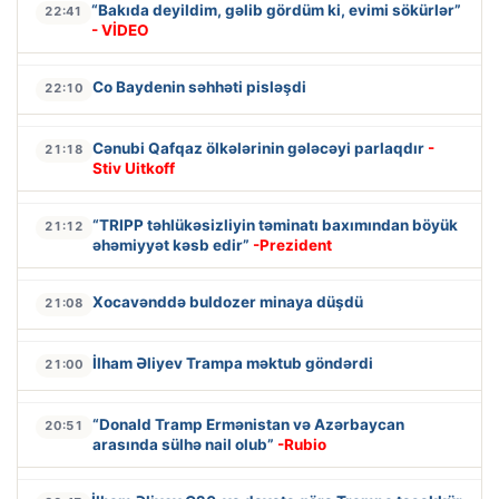
“Bakıda deyildim, gəlib gördüm ki, evimi sökürlər”
22:41
- VİDEO
Co Baydenin səhhəti pisləşdi
22:10
Cənubi Qafqaz ölkələrinin gələcəyi parlaqdır
-
21:18
Stiv Uitkoff
“TRIPP təhlükəsizliyin təminatı baxımından böyük
21:12
əhəmiyyət kəsb edir”
-Prezident
Xocavənddə buldozer minaya düşdü
21:08
İlham Əliyev Trampa məktub göndərdi
21:00
“Donald Tramp Ermənistan və Azərbaycan
20:51
arasında sülhə nail olub”
-Rubio