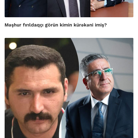
Məşhur fırıldaqçı görün kimin kürəkəni imiş?