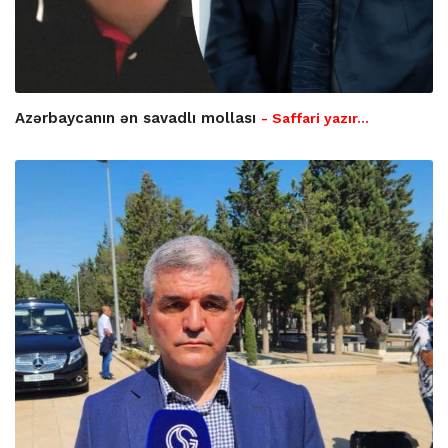
Azərbaycanın ən savadlı mollası
- Saffari yazır…