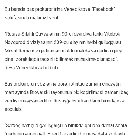
Bu barədə baş prokuror İrina Venediktova “Facebook”
səhifəsində məlumat verib.
“Rusiya Silahlı Qüvvələrinin 90-cı qvardiya tankı Vitebsk-
Novqorod diviziyasının 239-cu alayının hərbi qulluqçusu
Mixail Romanov qadının ərini öldürməkdə və qadına qarşı
cinsi zorakılıqda təqsirli bilinərək mühakimə olunacaq”, –
deyə Venediktova bildirib.
Baş prokurorun sözlərinə görə, istintaq zamanı cinayətin
mart ayında Brovarski rayonunun ələ keçirilməsi zamanı baş
verdiyi müəyyən edilib. Rus işğalçısı kəndlərin birində evə
soxulub.
“Sərxoş hərbçi digər işğalçı ilə birlikdə qətldən dərhal sonra
(qurbanın ərinin qətli – red.) arvadını bir neçə dəfə zorlayıb.