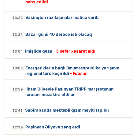
həbs edildi
Vaşinqton razılaşmaları nəticə verib
13:22
Bazar günü 40 dərəcə isti olacaq
13:21
İmişlidə qəza
- 3 nəfər xəsarət aldı
13:04
Energetiklərlə bağlı ümumrespublika yarışının
13:03
regional turu keçirildi
- Fotolar
İlham Əliyevlə Paşinyan TRIPP marşrutunun
12:59
icrasını müzakirə etdilər
Sabirabadda məktəbli qızın meyiti tapıldı
12:41
Paşinyan Əliyevə zəng etdi
12:39