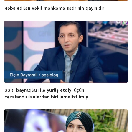
Həbs edilən vəkil məhkəmə sədrinin qayınıdır
SSRİ bayraqları ilə yürüş etdiyi üçün
cəzalandırılanlardan biri jurnalist imiş