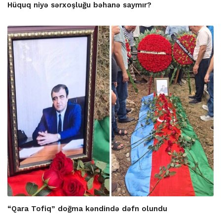
Hüquq niyə sərxoşluğu bəhanə saymır?
“Qara Tofiq” doğma kəndində dəfn olundu