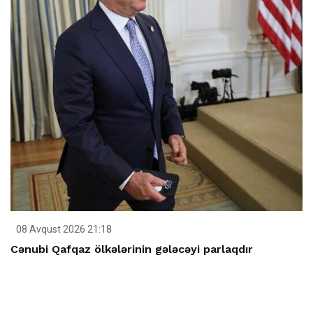
08 Avqust 2026 21:18
Cənubi Qafqaz ölkələrinin gələcəyi parlaqdır