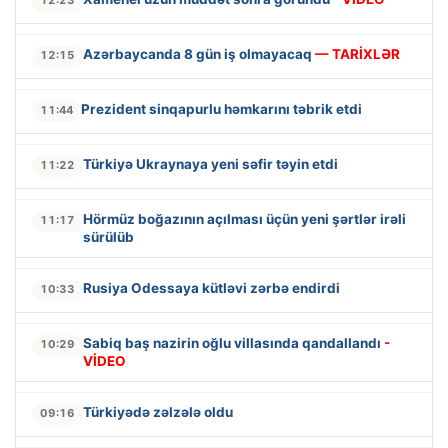
Azərbaycanda 8 gün iş olmayacaq
— TARİXLƏR
12:15
Prezident sinqapurlu həmkarını təbrik etdi
11:44
Türkiyə Ukraynaya yeni səfir təyin etdi
11:22
Hörmüz boğazının açılması üçün yeni şərtlər irəli
11:17
sürülüb
Rusiya Odessaya kütləvi zərbə endirdi
10:33
Sabiq baş nazirin oğlu villasında qandallandı
-
10:29
VİDEO
Türkiyədə zəlzələ oldu
09:16