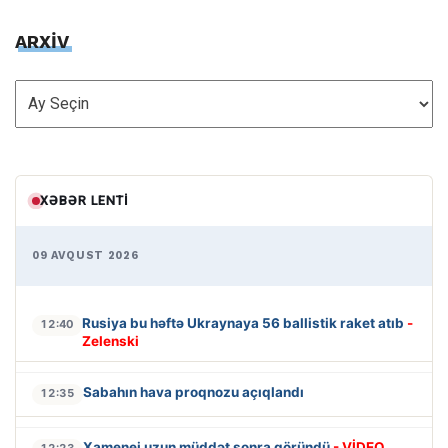
ARXİV
ARXİV
XƏBƏR LENTI
09 AVQUST 2026
Rusiya bu həftə Ukraynaya 56 ballistik raket atıb
-
12:40
Zelenski
Sabahın hava proqnozu açıqlandı
12:35
Xamenei uzun müddət sonra göründü
- VİDEO
12:23