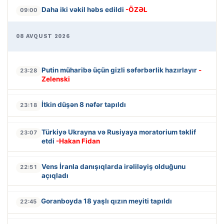
Daha iki vəkil həbs edildi
-ÖZƏL
09:00
08 AVQUST 2026
Putin müharibə üçün gizli səfərbərlik hazırlayır
-
23:28
Zelenski
İtkin düşən 8 nəfər tapıldı
23:18
Türkiyə Ukrayna və Rusiyaya moratorium təklif
23:07
etdi
-Hakan Fidan
Vens İranla danışıqlarda irəliləyiş olduğunu
22:51
açıqladı
Goranboyda 18 yaşlı qızın meyiti tapıldı
22:45