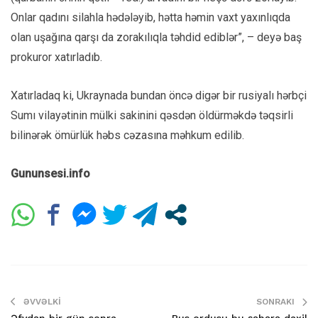
Onlar qadını silahla hədələyib, hətta həmin vaxt yaxınlıqda
olan uşağına qarşı da zorakılıqla təhdid ediblər”, – deyə baş
prokuror xatırladıb.
Xatırladaq ki, Ukraynada bundan öncə digər bir rusiyalı hərbçi
Sumı vilayətinin mülki sakinini qəsdən öldürməkdə təqsirli
bilinərək ömürlük həbs cəzasına məhkum edilib.
Gununsesi.info
ƏVVƏLKI
SONRAKI
Əfvdən bir gün sonra
Rus ordusu bu şəhərə daxil