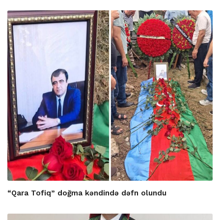
“Qara Tofiq” doğma kəndində dəfn olundu