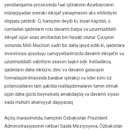
yenidənqurma prosesində fəal iştirakının Azərbaycanın
münaqişədən sonrakı inkişaf yanaşmasını əks etdirdiyini
diqqətə çatdırıb. O, həmçinin deyib ki, insan kapitalı, o
cümlədən qadınların rolu davamlı bərpa və uzunmüddətli
inkişaf üçün əsas amillərdən biri hesab olunur. Çıxışının
sonunda Milli Məclisin sədri bir daha qeyd edib ki, qadınlara
investisiya qoyuluşu cəmiyyətlərimizdə davamlı inkişafın və
uzunmüddətli sabitliyin əsasını təşkil edir. İrəlilədikcə,
qadınların daha inklüziv, dinc və davamlı gələcəyin
formalaşdırılmasında bərabər iştirakçı və lider kimi öz
potensiallarını tam şəkildə reallaşdırmalarını təmin etmək
üçün daha güclü beynəlxalq əməkdaşlıq və davamlı siyasi
iradə mühüm əhəmiyyət daşıyacaq.
Açılış mərasimində, həmçinin Özbəkistan Prezident
Administrasiyasının rəhbəri Saida Mirziyoyeva, Özbəkistan