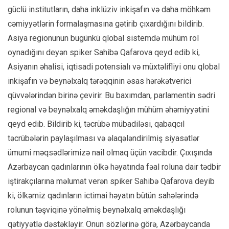
güclü institutların, daha inklüziv inkişafın və daha möhkəm
cəmiyyətlərin formalaşmasına gətirib çıxardığını bildirib.
Asiya regionunun bugünkü qlobal sistemdə mühüm rol
oynadığını deyən spiker Sahibə Qafarova qeyd edib ki,
Asiyanın əhalisi, iqtisadi potensialı və müxtəlifliyi onu qlobal
inkişafın və beynəlxalq tərəqqinin əsas hərəkətverici
qüvvələrindən birinə çevirir. Bu baxımdan, parlamentin sədri
regional və beynəlxalq əməkdaşlığın mühüm əhəmiyyətini
qeyd edib. Bildirib ki, təcrübə mübadiləsi, qabaqcıl
təcrübələrin paylaşılması və əlaqələndirilmiş siyasətlər
ümumi məqsədlərimizə nail olmaq üçün vacibdir. Çıxışında
Azərbaycan qadınlarının ölkə həyatında fəal roluna dair tədbir
iştirakçılarına məlumat verən spiker Sahibə Qafarova deyib
ki, ölkəmiz qadınların ictimai həyatın bütün sahələrində
rolunun təşviqinə yönəlmiş beynəlxalq əməkdaşlığı
qətiyyətlə dəstəkləyir. Onun sözlərinə görə, Azərbaycanda