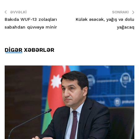
ƏVVƏLKI
SONRAKI
Bakıda WUF-13 zolaqları
Külək əsəcək, yağış və dolu
sabahdan qüvvəyə minir
yağacaq
DİGƏR XƏBƏRLƏR