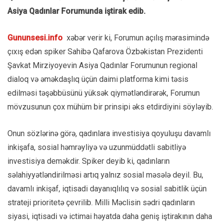
Asiya Qadınlar Forumunda iştirak edib.
Gununsesi.info
xəbər verir ki, Forumun açılış mərasimində
çıxış edən spiker Sahibə Qafarova Özbəkistan Prezidenti
Şavkat Mirziyoyevin Asiya Qadınlar Forumunun regional
dialoq və əməkdaşlıq üçün daimi platforma kimi təsis
edilməsi təşəbbüsünü yüksək qiymətləndirərək, Forumun
mövzusunun çox mühüm bir prinsipi əks etdirdiyini söyləyib.
Onun sözlərinə görə, qadınlara investisiya qoyuluşu davamlı
inkişafa, sosial həmrəyliyə və uzunmüddətli sabitliyə
investisiya deməkdir. Spiker deyib ki, qadınların
səlahiyyətləndirilməsi artıq yalnız sosial məsələ deyil. Bu,
davamlı inkişaf, iqtisadi dayanıqlılıq və sosial sabitlik üçün
strateji prioritetə çevrilib. Milli Məclisin sədri qadınların
siyasi, iqtisadi və ictimai həyatda daha geniş iştirakının daha