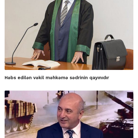
Həbs edilən vəkil məhkəmə sədrinin qayınıdır