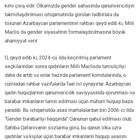
kimi çıxış edir. Ölkəmizdə gender sahəsində qanunvericiliyin
təkmilləşdirilməsi istiqamətində görülən tədbirlərə də
toxunan Azərbaycan parlamentinin rəhbəri qeyd edib ki, Milli
Məclis də gender siyasətinin formalaşdırılmasına böyük
əhəmiyyət verir.
O, qeyd edib ki, 2024-cü ildə keçirilmiş parlament
seçkilərindən sonra qadınların Milli Məclisdə təmsilçiliyi
daha da artıb və onlar hazırda parlament komitələrində, o
cümlədən rəhbər vəzifələrdə fəal rol oynayırlar. Azərbaycan
qadın hüquqlarının qanunvericilik səviyyəsində qorunması və
bərabər imkanların təmin edilməsi üçün mühüm hüquqi baza
yaradıb. Bu istiqamətdə əsas mərhələlərdən biri 2006-cı ildə
“Gender bərabərliyi haqqında” Qanunun qəbul edilməsi olub.
Sahibə Qafarovanın sözlərinə görə, bu qanun ölkə üzrə
qadınlar və kişilər üçün bərabər imkanların hüquqi əsasını