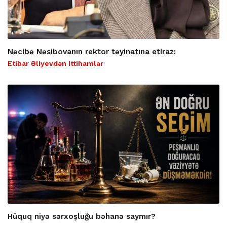
Nəcibə Nəsibovanın rektor təyinatına etiraz:
Etibar Əliyevdən ittihamlar
Hüquq niyə sərxoşluğu bəhanə saymır?