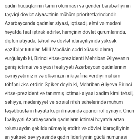
qadın hüquqlarının təmin olunması və gender bərabərliyinin
təşviqi dövlət siyasətinin mühüm prioritetlərindəndir.
Azərbaycanda qadınlar siyasi, iqtisadi, elmi və mədəni
həyatda fəal iştirak edirlər, həmçinin dövlət qurumlarında,
diplomatiyada, təhsil və dövlət idarəçiliyində yüksək
vəzifələr tuturlar. Milli Məclisin sədri xüsusi olaraq
vurğulayıb ki, Birinci vitse-prezidenti Mehriban Əliyevanın
geniş ictimai və siyasi fəaliyyəti Azərbaycan qadınlarının
cəmiyyətimizin və ölkəmizin inkişafına verdiyi mühüm
töhfəni əks etdirir. Spiker deyib ki, Mehriban Əliyeva Birinci
vitse-prezident və tanınmış ictimai-siyasi xadim kimi təhsil,
səhiyyə, mədəniyyət və sosial rifah sahələrində mühüm
təşəbbüslərin həyata keçirilməsində aparıcı rol oynayır. Onun
fəaliyyəti Azərbaycanda qadınların ictimai həyatda artan
rolunu aydın şəkildə nümayiş etdirir və dövlət idarəçiliyinin
ən yüksək səviyyəsində qadın liderliyinin güclü nümunəsi