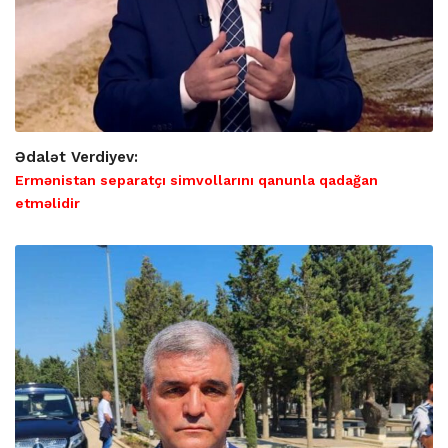
Ədalət Verdiyev:
Ermənistan separatçı simvollarını qanunla qadağan
etməlidir