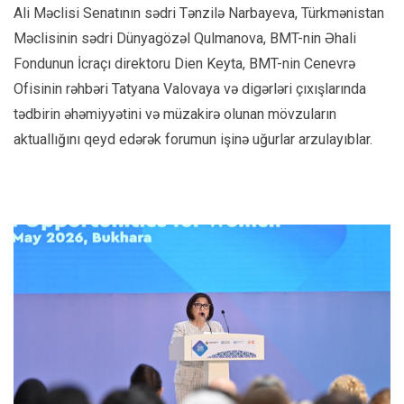
Ali Məclisi Senatının sədri Tənzilə Narbayeva, Türkmənistan
Məclisinin sədri Dünyagözəl Qulmanova, BMT-nin Əhali
Fondunun İcraçı direktoru Dien Keyta, BMT-nin Cenevrə
Ofisinin rəhbəri Tatyana Valovaya və digərləri çıxışlarında
tədbirin əhəmiyyətini və müzakirə olunan mövzuların
aktuallığını qeyd edərək forumun işinə uğurlar arzulayıblar.