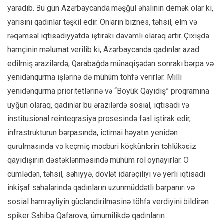
yaradıb. Bu gün Azərbaycanda məşğul əhalinin demək olar ki,
yarısını qadınlar təşkil edir. Onların biznes, təhsil, elm və
rəqəmsal iqtisadiyyatda iştirakı davamlı olaraq artır. Çıxışda
həmçinin məlumat verilib ki, Azərbaycanda qadınlar azad
edilmiş ərazilərdə, Qarabağda münaqişədən sonrakı bərpa və
yenidənqurma işlərinə də mühüm töhfə verirlər. Milli
yenidənqurma prioritetlərinə və “Böyük Qayıdış” proqramına
uyğun olaraq, qadınlar bu ərazilərdə sosial, iqtisadi və
institusional reinteqrasiya prosesində fəal iştirak edir,
infrastrukturun bərpasında, ictimai həyatın yenidən
qurulmasında və keçmiş məcburi köçkünlərin təhlükəsiz
qayıdışının dəstəklənməsində mühüm rol oynayırlar. O
cümlədən, təhsil, səhiyyə, dövlət idarəçiliyi və yerli iqtisadi
inkişaf sahələrində qadınların uzunmüddətli bərpanın və
sosial həmrəyliyin gücləndirilməsinə töhfə verdiyini bildirən
spiker Sahibə Qafarova, ümumilikdə qadınların