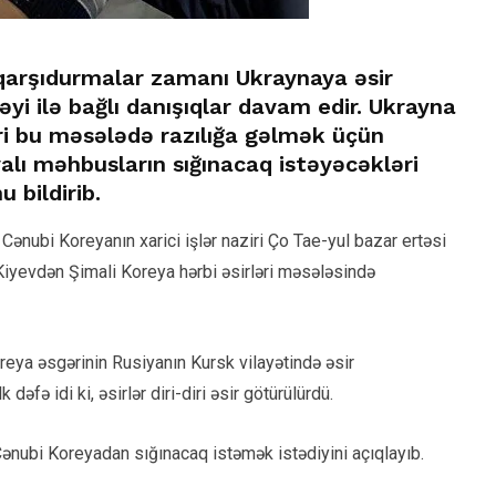
qarşıdurmalar zamanı Ukraynaya əsir
əyi ilə bağlı danışıqlar davam edir. Ukrayna
əri bu məsələdə razılığa gəlmək üçün
alı məhbusların sığınacaq istəyəcəkləri
 bildirib.
 Cənubi Koreyanın xarici işlər naziri Ço Tae-yul bazar ertəsi
 Kiyevdən Şimali Koreya hərbi əsirləri məsələsində
reya əsgərinin Rusiyanın Kursk vilayətində əsir
əfə idi ki, əsirlər diri-diri əsir götürülürdü.
Cənubi Koreyadan sığınacaq istəmək istədiyini açıqlayıb.