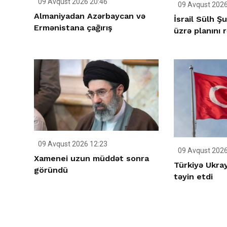
09 Avqust 2026 20:46
09 Avqust 2026
Almaniyadan Azərbaycan və
İsrail Sülh Ş
Ermənistana çağırış
üzrə planını 
09 Avqust 2026 12:23
09 Avqust 2026
Xamenei uzun müddət sonra
Türkiyə Ukray
göründü
təyin etdi