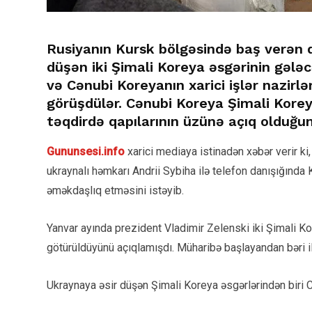
Rusiyanın Kursk bölgəsində baş verən 
düşən iki Şimali Koreya əsgərinin gələc
və Cənubi Koreyanın xarici işlər nazirl
görüşdülər. Cənubi Koreya Şimali Korey
təqdirdə qapılarının üzünə açıq olduğunu
Gununsesi.info
xarici mediaya istinadən xəbər verir ki,
ukraynalı həmkarı Andrii Sybiha ilə telefon danışığında
əməkdaşlıq etməsini istəyib.
Yanvar ayında prezident Vladimir Zelenski iki Şimali Ko
götürüldüyünü açıqlamışdı. Müharibə başlayandan bəri ilk d
Ukraynaya
əsir düşən Şimali Koreya əsgərlərindən biri 