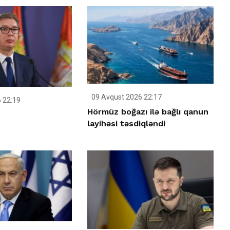
09 Avqust 2026 22:17
 22:19
Hörmüz boğazı ilə bağlı qanun
layihəsi təsdiqləndi