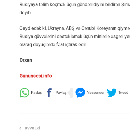
Rusiyaya təlim keçmək üçün göndərildiyini bildirən Şim
deyib.
Qeyd edək ki, Ukrayna, ABŞ və Cənubi Koreyanın qiymət
Rusiya qüvvələrini dəstəkləmək üçün minlərlə əsgəri yerl
olaraq döyüşlərdə fəal iştirak edir.
Orxan
Gununsesi.info
ƏVVƏLKI