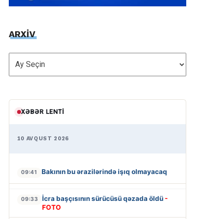
ARXİV
ARXİV
XƏBƏR LENTI
10 AVQUST 2026
Bakının bu ərazilərində işıq olmayacaq
09:41
İcra başçısının sürücüsü qəzada öldü
-
09:33
FOTO