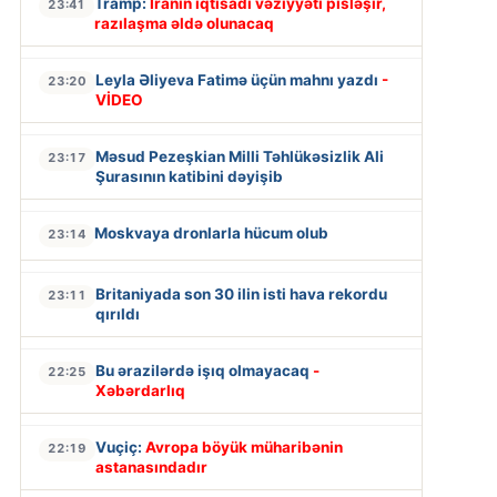
Tramp:
İranın iqtisadi vəziyyəti pisləşir,
23:41
razılaşma əldə olunacaq
Leyla Əliyeva Fatimə üçün mahnı yazdı
-
23:20
VİDEO
Məsud Pezeşkian Milli Təhlükəsizlik Ali
23:17
Şurasının katibini dəyişib
Moskvaya dronlarla hücum olub
23:14
Britaniyada son 30 ilin isti hava rekordu
23:11
qırıldı
Bu ərazilərdə işıq olmayacaq
-
22:25
Xəbərdarlıq
Vuçiç:
Avropa böyük müharibənin
22:19
astanasındadır