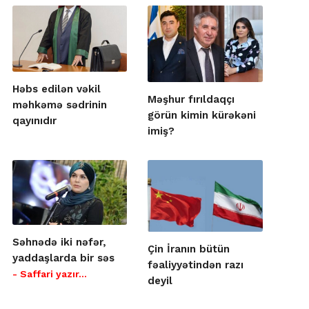
Həbs edilən vəkil
Məşhur fırıldaqçı
məhkəmə sədrinin
görün kimin kürəkəni
qayınıdır
imiş?
Səhnədə iki nəfər,
Çin İranın bütün
yaddaşlarda bir səs
fəaliyyətindən razı
- Saffari yazır…
deyil