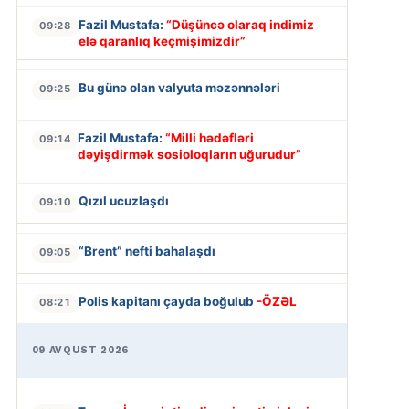
Fazil Mustafa:
“Düşüncə olaraq indimiz
09:28
elə qaranlıq keçmişimizdir”
Bu günə olan valyuta məzənnələri
09:25
Fazil Mustafa:
“Milli hədəfləri
09:14
dəyişdirmək sosioloqların uğurudur”
Qızıl ucuzlaşdı
09:10
“Brent” nefti bahalaşdı
09:05
Polis kapitanı çayda boğulub
-ÖZƏL
08:21
09 AVQUST 2026