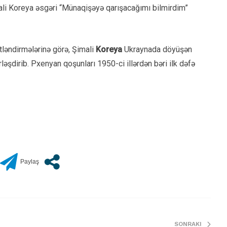
ali Koreya əsgəri “Münaqişəyə qarışacağımı bilmirdim”
ləndirmələrinə görə, Şimali
Koreya
Ukraynada döyüşən
əşdirib. Pxenyan qoşunları 1950-ci illərdən bəri ilk dəfə
SONRAKI