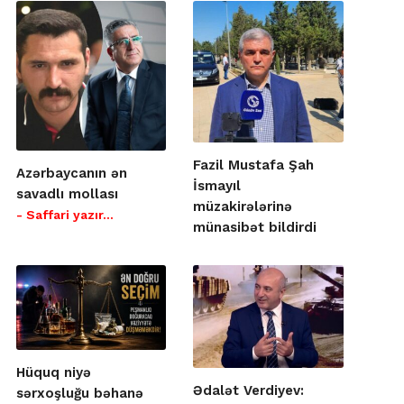
Fazil Mustafa Şah
Azərbaycanın ən
İsmayıl
savadlı mollası
müzakirələrinə
- Saffari yazır…
münasibət bildirdi
Hüquq niyə
Ədalət Verdiyev:
sərxoşluğu bəhanə