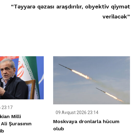
“Təyyarə qəzası araşdırılır, obyektiv qiymət
veriləcək”
 23:17
09 Avqust 2026 23:14
ian Milli
Moskvaya dronlarla hücum
 Ali Şurasının
olub
ib