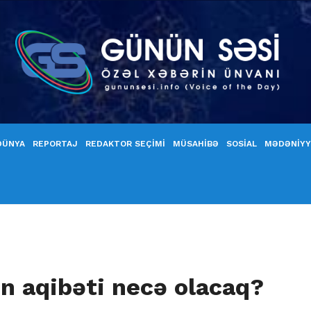
DÜNYA
REPORTAJ
REDAKTOR SEÇİMİ
MÜSAHİBƏ
SOSİAL
MƏDƏNİY
in aqibəti necə olacaq?