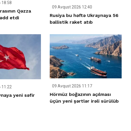
 18:58
09 Avqust 2026 12:40
urasının Qəzza
Rusiya bu həftə Ukraynaya 56
rədd etdi
ballistik raket atıb
09 Avqust 2026 11:17
 11:22
Hörmüz boğazının açılması
naya yeni səfir
üçün yeni şərtlər irəli sürülüb