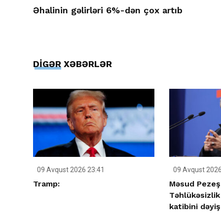
Əhalinin gəlirləri 6%-dən çox artıb
DİGƏR XƏBƏRLƏR
09 Avqust 2026 23:41
09 Avqust 2026
Tramp:
Məsud Pezeşk
Təhlükəsizlik
katibini dəyiş