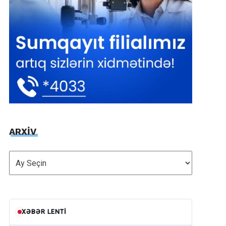
ARXİV
ARXİV
XƏBƏR LENTI