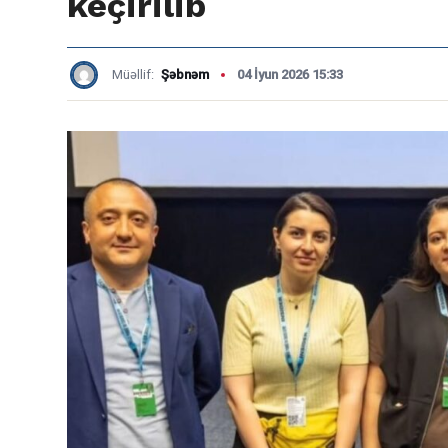
keçirilib
Müəllif:
Şəbnəm
04 İyun 2026 15:33