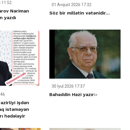
 11:52
01 Avqust 2026 17:32
arov Nəriman
Söz bir millətin vətənidir…
n yazdı
30 İyul 2026 17:37
Bahəddin Həzi yazır:-
:46
zirliyi işdən
aq istəməyən
rı hədələyir