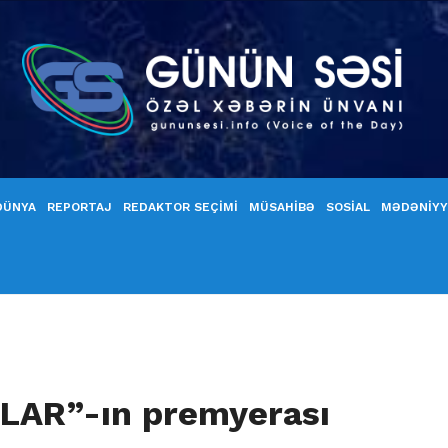
DÜNYA
REPORTAJ
REDAKTOR SEÇİMİ
MÜSAHİBƏ
SOSİAL
MƏDƏNİY
LAR”-ın premyerası