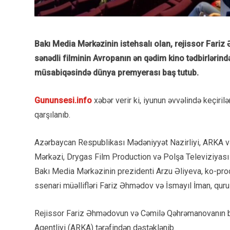
Bakı Media Mərkəzinin istehsalı olan, rejissor Fariz
sənədli filminin Avropanın ən qədim kino tədbirlərində
müsabiqəsində dünya premyerası baş tutub.
Gununsesi.info
xəbər verir ki, iyunun əvvəlində keçiril
qarşılanıb.
Azərbaycan Respublikası Mədəniyyət Nazirliyi, ARKA və
Mərkəzi, Drygas Film Production və Polşa Televiziyası 
Bakı Media Mərkəzinin prezidenti Arzu Əliyeva, ko-prod
ssenari müəllifləri Fariz Əhmədov və İsmayıl İman, qur
Rejissor Fariz Əhmədovun və Cəmilə Qəhrəmanovanın bu
Agentliyi (ARKA) tərəfindən dəstəklənib.