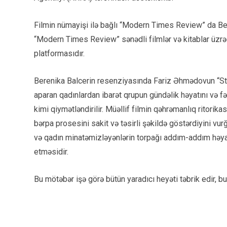
Filmin nümayişi ilə bağlı “Modern Times Review” da Be
“Modern Times Review” sənədli filmlər və kitablar üzrə
platformasıdır.
Berenika Balcerin resenziyasında Fariz Əhmədovun “Ste
aparan qadınlardan ibarət qrupun gündəlik həyatını və f
kimi qiymətləndirilir. Müəllif filmin qəhrəmanlıq ritori
bərpa prosesini sakit və təsirli şəkildə göstərdiyini vurğ
və qadın minatəmizləyənlərin torpağı addım-addım həya
etməsidir.
Bu mötəbər işə görə bütün yaradıcı heyəti təbrik edir, bu