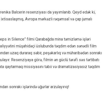
renika Balcerin resenziyası da yayımlanıb. Qeyd edək ki,
 ixtisaslaşmış, Avropa mərkəzli rəqəmsal və çap jurnalı
ps in Silence” filmi Qarabağda mina təmizləmə işləri
əaliyyətini müşahidəçi üslubunda təqdim edən sənədli film
kasından uzaq duraraq səbir, peşəkarlıq və müharibədən sonrakı
ulayır. Resenziyaya görə, filmin ən güclü tərəfi səs tərtibatı
ta qaytarmaq missiyasını təbii və dramatizasiyasız təqdim
ndan sonrakı işlərində uğurlar arzulayırıq!