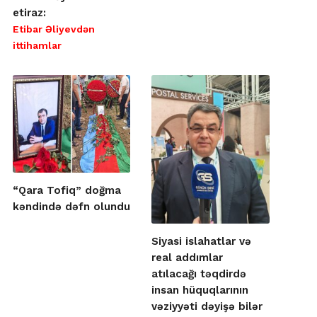
etiraz:
Etibar Əliyevdən
ittihamlar
“Qara Tofiq” doğma
kəndində dəfn olundu
Siyasi islahatlar və
real addımlar
atılacağı təqdirdə
insan hüquqlarının
vəziyyəti dəyişə bilər