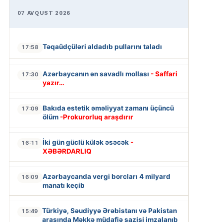
07 AVQUST 2026
Təqaüdçüləri aldadıb pullarını taladı
17:58
Azərbaycanın ən savadlı mollası
- Saffari
17:30
yazır…
Bakıda estetik əməliyyat zamanı üçüncü
17:09
ölüm
-Prokurorluq araşdırır
İki gün güclü külək əsəcək
-
16:11
XƏBƏRDARLIQ
Azərbaycanda vergi borcları 4 milyard
16:09
manatı keçib
Türkiyə, Səudiyyə Ərəbistanı və Pakistan
15:49
arasında Məkkə müdafiə sazişi imzalanıb