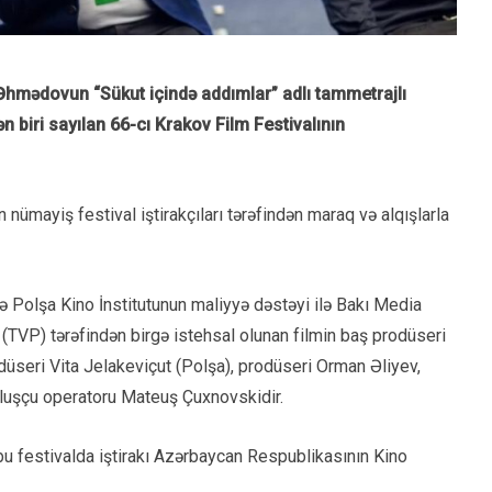
 Əhmədovun “Sükut içində addımlar” adlı tammetrajlı
n biri sayılan 66-cı Krakov Film Festivalının
ən nümayiş festival iştirakçıları tərəfindən maraq və alqışlarla
 Polşa Kino İnstitutunun maliyyə dəstəyi ilə Bakı Media
(TVP) tərəfindən birgə istehsal olunan filmin baş prodüseri
üseri Vita Jelakeviçut (Polşa), prodüseri Orman Əliyev,
uluşçu operatoru Mateuş Çuxnovskidir.
 festivalda iştirakı Azərbaycan Respublikasının Kino