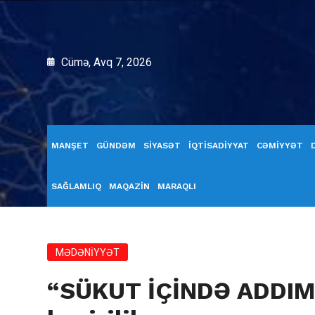
Cümə, Avq 7, 2026
MANŞET
GÜNDƏM
SİYASƏT
İQTİSADİYYAT
CƏMİYYƏT
SAĞLAMLIQ
MAQAZİN
MARAQLI
MƏDƏNİYYƏT
“SÜKUT İÇİNDƏ ADDIM