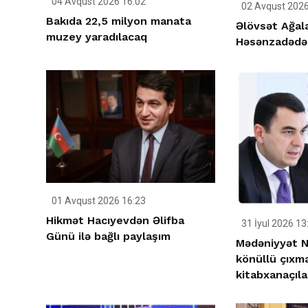
04 Avqust 2026 16:02
02 Avqust 2026
Bakıda 22,5 milyon manata
Əlövsət Ağal
muzey yaradılacaq
Həsənzadədə
01 Avqust 2026 16:23
Hikmət Hacıyevdən Əlifba
31 İyul 2026 13
Günü ilə bağlı paylaşım
Mədəniyyət Na
könüllü çıxm
kitabxanaçıla