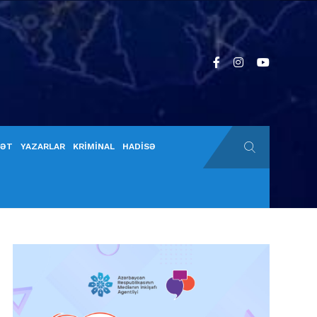
YƏT
YAZARLAR
KRİMİNAL
HADİSƏ