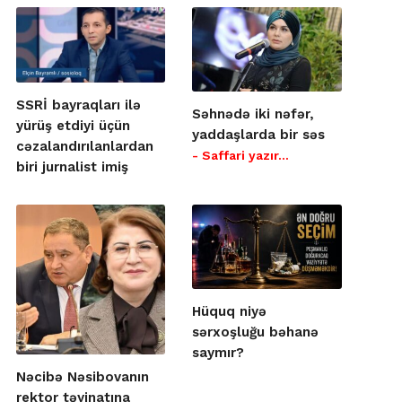
SSRİ bayraqları ilə
Səhnədə iki nəfər,
yürüş etdiyi üçün
yaddaşlarda bir səs
cəzalandırılanlardan
- Saffari yazır…
biri jurnalist imiş
Hüquq niyə
sərxoşluğu bəhanə
saymır?
Nəcibə Nəsibovanın
rektor təyinatına