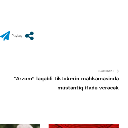
SONRAKI
“Arzum” ləqəbli tiktokerin məhkəməsində
müstəntiq ifadə verəcək