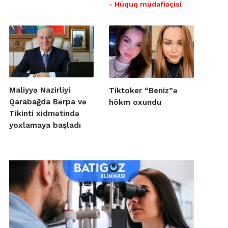
- Hüquq müdafiəçisi
Maliyyə Nazirliyi
Tiktoker “Beniz”ə
Qarabağda Bərpa və
hökm oxundu
Tikinti xidmətində
yoxlamaya başladı