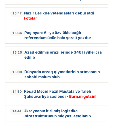
Nazir Lerikdə vətəndaşları qəbul etdi
-
15:47
Fotolar
Paşinyan: Aİ-yə üzvlüklə bağlı
15:36
referendum üçün hələ şərait yoxdur
Azad edilmiş ərazilərində 340 layihə icra
15:25
edilib
Dünyada ərzaq qiymətlərinin artmasının
15:00
səbəbi məlum olub
Rəşad Məcid Fazil Mustafa və Taleh
14:50
Şahsuvarlıya səsləndi
- Barışın getsin!
Ukraynanın itirilmiş logistika
14:44
infrastrukturunun miqyası açıqlanıb