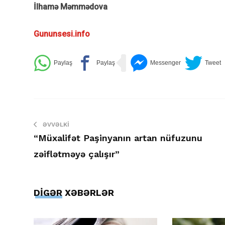
İlhamə Məmmədova
Gununsesi.info
ƏVVƏLKI
“Müxalifət Paşinyanın artan nüfuzunu
zəiflətməyə çalışır”
DİGƏR XƏBƏRLƏR