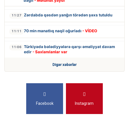
bağlı
- Məlumat yaydı
Zərdabda qəsdən yanğın törədən şəxs tutuldu
11:27
70 min manatlıq naqil oğurladı
- VİDEO
11:11
Türkiyədə bələdiyyələrə qarşı əməliyyat davam
11:06
edir
- Saxlanılanlar var
Digər xəbərlər
Facebook
Instagram