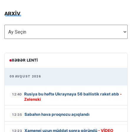
ARXİV
ARXİV
XƏBƏR LENTI
09 AVQUST 2026
Rusiya bu həftə Ukraynaya 56 ballistik raket atıb
-
12:40
Zelenski
Sabahın hava proqnozu açıqlandı
12:35
Xamenei uzun müddət sonra göründü
- VİDEO
12:23