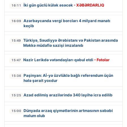
İki gün güclü külək əsəcək
- XƏBƏRDARLIQ
16:11
Azərbaycanda vergi borcları 4 milyard manatı
16:09
keçib
Türkiyə, Səudiyyə Ərəbistanı və Pakistan arasında
15:49
Məkkə müdafiə sazişi imzalanıb
Nazir Lerikdə vətəndaşları qəbul etdi
- Fotolar
15:47
Paşinyan: Aİ-yə üzvlüklə bağlı referendum üçün
15:36
hələ şərait yoxdur
Azad edilmiş ərazilərində 340 layihə icra edilib
15:25
Dünyada ərzaq qiymətlərinin artmasının səbəbi
15:00
məlum olub