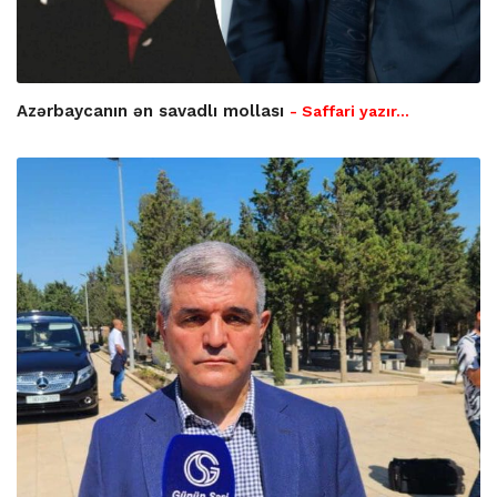
Azərbaycanın ən savadlı mollası
- Saffari yazır…