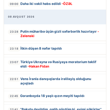
Daha iki vəkil həbs edildi
-ÖZƏL
09:00
08 AVQUST 2026
Putin müharibə üçün gizli səfərbərlik hazırlayır
-
23:28
Zelenski
İtkin düşən 8 nəfər tapıldı
23:18
Türkiyə Ukrayna və Rusiyaya moratorium təklif
23:07
etdi
-Hakan Fidan
Vens İranla danışıqlarda irəliləyiş olduğunu
22:51
açıqladı
Goranboyda 18 yaşlı qızın meyiti tapıldı
22:45
“Bakıda deyildim, gəlib gördüm ki, evimi sökürlər”
22:41