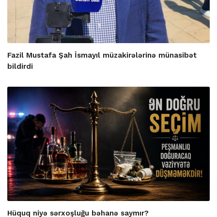
Fazil Mustafa Şah İsmayıl müzakirələrinə münasibət
bildirdi
Hüquq niyə sərxoşluğu bəhanə saymır?