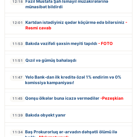
Fazil Mustafa Şah İsmayıl müzakirələrinə
12:18
münasibət bildirdi
Kartdan istədiyiniz qədər köçürmə edə bilərsiniz
-
12:01
Rəsmi cavab
Bakıda vəzifəli şəxsin meyiti tapıldı
- FOTO
11:53
Qızıl və gümüş bahalaşdı
11:51
Yelo Bank-dan ilk kreditə özəl 1% endirim və 0%
11:47
komissiya kampaniyası!
Qonşu ölkələr buna icazə vermədilər
-Pezeşkian
11:45
Bakıda obyekt yanır
11:39
Baş Prokurorluq ər-arvadın dəhşətli ölümü ilə
11:34