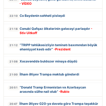
- VİDEO
Co Baydenin səhhəti pisləşdi
22:10
Cənubi Qafqaz ölkələrinin gələcəyi parlaqdır
-
21:18
Stiv Uitkoff
“TRIPP təhlükəsizliyin təminatı baxımından böyük
21:12
əhəmiyyət kəsb edir”
-Prezident
Xocavənddə buldozer minaya düşdü
21:08
İlham Əliyev Trampa məktub göndərdi
21:00
“Donald Tramp Ermənistan və Azərbaycan
20:51
arasında sülhə nail olub”
-Rubio
İlham Əliyev G20-yə dəvətə görə Trampa təşəkkür
20:47