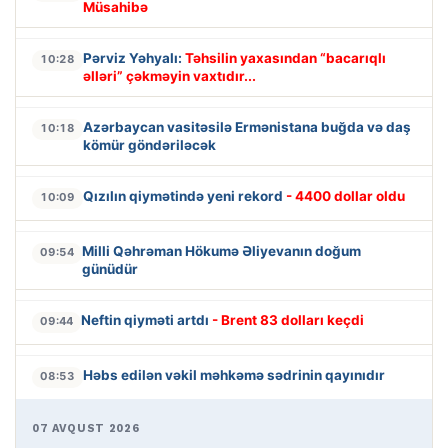
Müsahibə
Pərviz Yəhyalı:
Təhsilin yaxasından “bacarıqlı
10:28
əlləri” çəkməyin vaxtıdır...
Azərbaycan vasitəsilə Ermənistana buğda və daş
10:18
kömür göndəriləcək
Qızılın qiymətində yeni rekord
- 4400 dollar oldu
10:09
Milli Qəhrəman Hökumə Əliyevanın doğum
09:54
günüdür
Neftin qiyməti artdı
- Brent 83 dolları keçdi
09:44
Həbs edilən vəkil məhkəmə sədrinin qayınıdır
08:53
07 AVQUST 2026