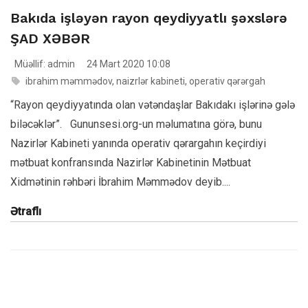
Bakıda işləyən rayon qeydiyyatlı şəxslərə
ŞAD XƏBƏR
Müəllif: admin
24 Mart 2020 10:08
ibrahim məmmədov
,
naizrlər kabineti
,
operativ qərərgah
“Rayon qeydiyyatında olan vətəndaşlar Bakıdakı işlərinə gələ
biləcəklər”. Gununsesi.org-un məlumatına görə, bunu
Nazirlər Kabineti yanında operativ qərargahın keçirdiyi
mətbuat konfransında Nazirlər Kabinetinin Mətbuat
Xidmətinin rəhbəri İbrahim Məmmədov deyib....
Ətraflı