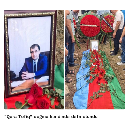
“Qara Tofiq” doğma kəndində dəfn olundu