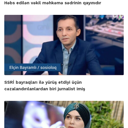
Həbs edilən vəkil məhkəmə sədrinin qayınıdır
SSRİ bayraqları ilə yürüş etdiyi üçün
cəzalandırılanlardan biri jurnalist imiş