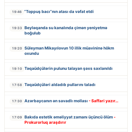
“Toppuş bacı”nın atası da vəfat etdi
19:46
Beyləqanda su kanalında çimən yeniyetmə
19:33
boğulub
Süleyman Mikayılovun 10 illik müavininə hökm
19:20
oxundu
Təqaüdçülərin pulunu talayan şəxs saxlanıldı
19:10
Təqaüdçüləri aldadıb pullarını taladı
17:58
Azərbaycanın ən savadlı mollası
- Saffari yazır…
17:30
Bakıda estetik əməliyyat zamanı üçüncü ölüm
-
17:09
Prokurorluq araşdırır