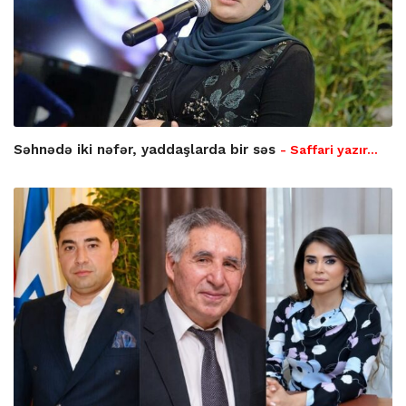
Səhnədə iki nəfər, yaddaşlarda bir səs
- Saffari yazır…