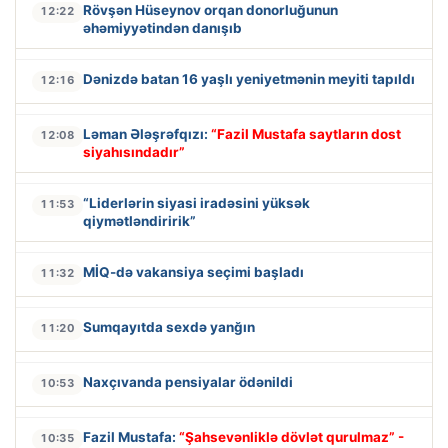
Rövşən Hüseynov orqan donorluğunun
12:22
əhəmiyyətindən danışıb
Dənizdə batan 16 yaşlı yeniyetmənin meyiti tapıldı
12:16
Ləman Ələşrəfqızı:
“Fazil Mustafa saytların dost
12:08
siyahısındadır”
“Liderlərin siyasi iradəsini yüksək
11:53
qiymətləndiririk”
MİQ-də vakansiya seçimi başladı
11:32
Sumqayıtda sexdə yanğın
11:20
Naxçıvanda pensiyalar ödənildi
10:53
Fazil Mustafa:
“Şahsevənliklə dövlət qurulmaz” -
10:35