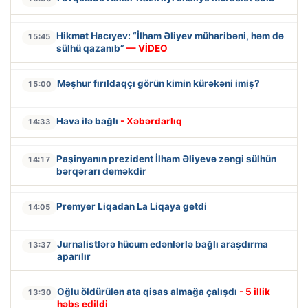
Hikmət Hacıyev: “İlham Əliyev müharibəni, həm də
15:45
sülhü qazanıb”
— VİDEO
Məşhur fırıldaqçı görün kimin kürəkəni imiş?
15:00
Hava ilə bağlı
- Xəbərdarlıq
14:33
Paşinyanın prezident İlham Əliyevə zəngi sülhün
14:17
bərqərarı deməkdir
Premyer Liqadan La Liqaya getdi
14:05
Jurnalistlərə hücum edənlərlə bağlı araşdırma
13:37
aparılır
Oğlu öldürülən ata qisas almağa çalışdı
- 5 illik
13:30
həbs edildi