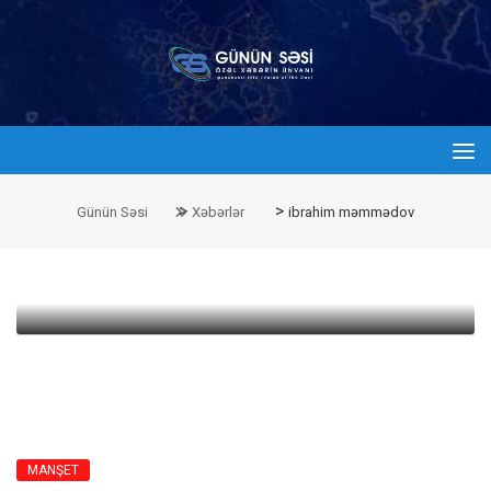
admin
24 Mart 2020 10:08
>
>
Günün Səsi
Xəbərlər
ibrahim məmmədov
Bakıda işləyən rayon qeydiyyatlı
şəxslərə ŞAD XƏBƏR
MANŞET