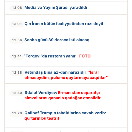
Media və Yayım Şurası yaradıldı
13:08
Çin İranın bütün fəaliyyətindən razı deyil
13:01
Şənbə günü 39 dərəcə isti olacaq
12:56
“Torqovı”da restoran yanır
- FOTO
12:44
Vətəndaş Bina.az-dan narazıdır:
"İsrar
12:38
etməsəydim, pulumu qaytarmayacaqdılar"
Ədalət Verdiyev:
Ermənistan separatçı
12:30
simvollarını qanunla qadağan etməlidir
Qalibaf Trampın təhdidlərinə cavab verib:
12:29
qurtarın bu teatrı!