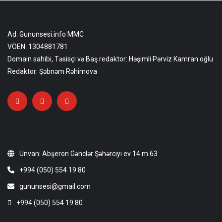
Ad: Gununsesi.info MMC
VÖEN: 1304881781
Domain sahibi, Təsisçi və Baş redaktor: Həşimli Pərviz Kamran oğlu
Redaktor: Şəbnəm Rəhimova
Ünvan: Abşeron Gənclər Şəhərciyi ev 14 m 63
+994 (050) 554 19 80
gununsesi@gmail.com
+994 (050) 554 19 80