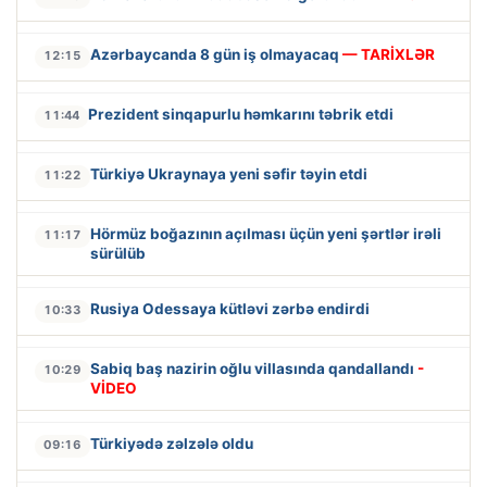
Azərbaycanda 8 gün iş olmayacaq
— TARİXLƏR
12:15
Prezident sinqapurlu həmkarını təbrik etdi
11:44
Türkiyə Ukraynaya yeni səfir təyin etdi
11:22
Hörmüz boğazının açılması üçün yeni şərtlər irəli
11:17
sürülüb
Rusiya Odessaya kütləvi zərbə endirdi
10:33
Sabiq baş nazirin oğlu villasında qandallandı
-
10:29
VİDEO
Türkiyədə zəlzələ oldu
09:16