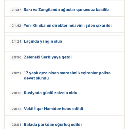
Bakı və Zəngilanda ağaclar qanunsuz kəsilib
21:47
Yeni Klinikanın direktor müavini işdən çıxarıldı
21:42
Laçında yanğın olub
21:21
Zelenski Serbiyaya getdi
20:50
17 yaşlı qıza nişan mərasimi keçirənlər polisə
20:27
dəvət olundu
Rusiyada güclü zəlzələ oldu
20:18
Vəkil İlqar Həmidov həbs edildi
20:13
Bakıda parkdan oğurluq edildi
20:01