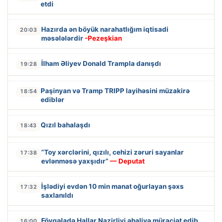
etdi
Hazırda ən böyük narahatlığım iqtisadi
20:03
məsələlərdir
-Pezeşkian
İlham Əliyev Donald Trampla danışdı
19:28
Paşinyan və Tramp TRIPP layihəsini müzakirə
18:54
ediblər
Qızıl bahalaşdı
18:43
“Toy xərclərini, qızılı, cehizi zəruri sayanlar
17:38
evlənməsə yaxşıdır”
— Deputat
İşlədiyi evdən 10 min manat oğurlayan şəxs
17:32
saxlanıldı
Fövqəladə Hallar Nazirliyi əhaliyə müraciət edib
16:00