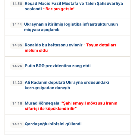
Rəşad Məcid Fazil Mustafa və Taleh Şahsuvarlıya
14:50
səsləndi
- Barışın getsin!
Ukraynanın itirilmiş logistika infrastrukturunun
14:44
miqyası açıqlanıb
Ronaldo bu həftəsonu evlənir
- Toyun detalları
14:35
məlum oldu
Putin BƏƏ prezidentinə zəng etdi
14:26
Ali Radanın deputatı Ukrayna ordusundakı
14:23
korrupsiyadan danışıb
Murad Köhnəqala:
"Şah İsmayıl mövzusu İranın
14:18
sifarişi ilə köpükləndirilir"
Qardaşoğlu bibisini gülləndi
14:11