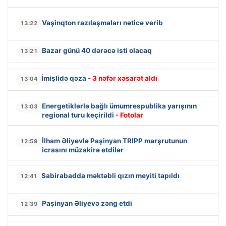
Vaşinqton razılaşmaları nəticə verib
13:22
Bazar günü 40 dərəcə isti olacaq
13:21
İmişlidə qəza
- 3 nəfər xəsarət aldı
13:04
Energetiklərlə bağlı ümumrespublika yarışının
13:03
regional turu keçirildi
- Fotolar
İlham Əliyevlə Paşinyan TRIPP marşrutunun
12:59
icrasını müzakirə etdilər
Sabirabadda məktəbli qızın meyiti tapıldı
12:41
Paşinyan Əliyevə zəng etdi
12:39