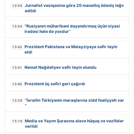
Jurnalist vəsiqəsinə görə 20 manatlıq ödəniş ləğv
13:56
edildi
“Rusiyanın müharibəni dayandırmaq üçün siyasi
13:54
iradəsi hələ də yoxdur”
Prezident Pakistana və Malayziyaya səfir təyin
13:43
etdi
Nemət Nağdəliyev səfir təyin olundu
13:41
Prezident üç səfiri geri çağırdı
13:40
“İsrailin Türkiyənin maraqlarına zidd fəaliyyəti var
13:28
“
Media və Yayım Şurasına əlavə hüquq və vəzifələr
13:19
verildi