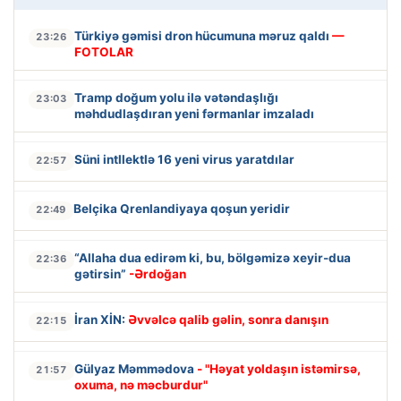
Türkiyə gəmisi dron hücumuna məruz qaldı
—
23:26
FOTOLAR
Tramp doğum yolu ilə vətəndaşlığı
23:03
məhdudlaşdıran yeni fərmanlar imzaladı
Süni intllektlə 16 yeni virus yaratdılar
22:57
Belçika Qrenlandiyaya qoşun yeridir
22:49
“Allaha dua edirəm ki, bu, bölgəmizə xeyir-dua
22:36
gətirsin”
-Ərdoğan
İran XİN:
Əvvəlcə qalib gəlin, sonra danışın
22:15
Gülyaz Məmmədova
- "Həyat yoldaşın istəmirsə,
21:57
oxuma, nə məcburdur"