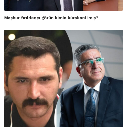
Məşhur fırıldaqçı görün kimin kürəkəni imiş?