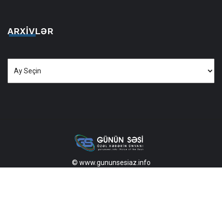
ARXIVLƏR
Arxivlər
© www.gununsesiaz.info
2013—2026 Məlumatdan istifadə etdikdə istinad mütləqdir