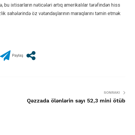
 bu ixtisarların nəticələri artıq amerikalılar tərəfindən hiss
zlik sahələrində öz vətəndaşlarının maraqlarını təmin etmək
SONRAKI
Qəzzada ölənlərin sayı 52,3 mini ötüb