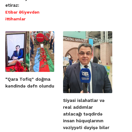
etiraz:
Etibar Əliyevdən
ittihamlar
“Qara Tofiq” doğma
kəndində dəfn olundu
Siyasi islahatlar və
real addımlar
atılacağı təqdirdə
insan hüquqlarının
vəziyyəti dəyişə bilər