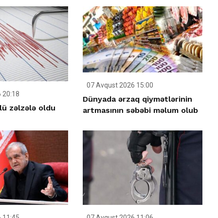
07 Avqust 2026 15:00
 20:18
Dünyada ərzaq qiymətlərinin
ü zəlzələ oldu
artmasının səbəbi məlum olub
 11:45
07 Avqust 2026 11:06