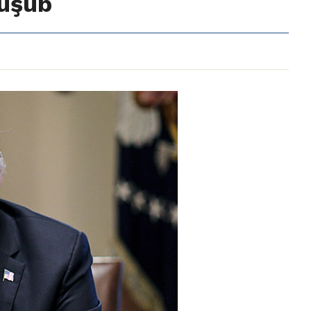
düşüb