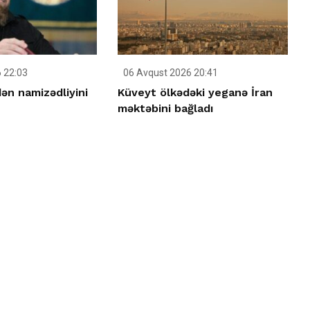
 22:03
06 Avqust 2026 20:41
ən namizədliyini
Küveyt ölkədəki yeganə İran
məktəbini bağladı