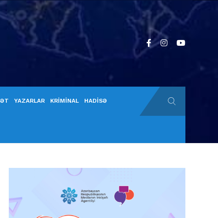
YƏT
YAZARLAR
KRİMİNAL
HADİSƏ