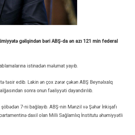
imiyyətə gəlişindən bəri ABŞ-da ən azı 121 min federal
ablamalarına istinadən məlumat yayıb.
ntə təsir edib. Lakin ən çox zərər çəkən ABŞ Beynəlxalq
 dalğasından sonra onun fəaliyyəti dayandırılıb.
nal şöbədən 7-ni bağlayıb. ABŞ-nin Mənzil və Şəhər İnkişafı
artamentinə daxil olan Milli Sağlamlıq İnstitutu əhəmiyyətli