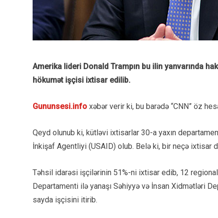
Amerika lideri Donald Trampın bu ilin yanvarında hak
hökumət işçisi ixtisar edilib.
Gununsesi.info
xəbər verir ki, bu barədə “CNN” öz hes
Qeyd olunub ki, kütləvi ixtisarlar 30-a yaxın departame
İnkişaf Agentliyi (USAID) olub. Belə ki, bir neçə ixtisar
Təhsil idarəsi işçilərinin 51%-ni ixtisar edib, 12 regio
Departamenti ilə yanaşı Səhiyyə və İnsan Xidmətləri Dep
sayda işçisini itirib.