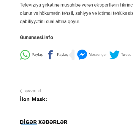
Televiziya şirkətinə müsahibə verən ekspertlərin fikrincə,
olunur və hökumətin təhsil, səhiyyə və ictimai təhlükəsi
qabiliyyətini sual altına qoyur.
Gununsesi.info
ƏVVƏLKI
İlon Mask:
DİGƏR XƏBƏRLƏR