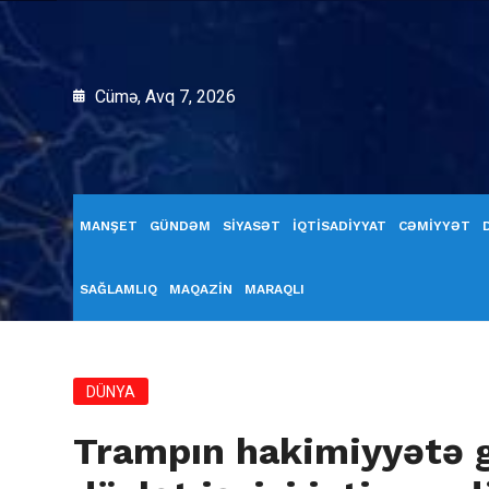
Cümə, Avq 7, 2026
MANŞET
GÜNDƏM
SİYASƏT
İQTİSADİYYAT
CƏMİYYƏT
SAĞLAMLIQ
MAQAZİN
MARAQLI
DÜNYA
Trampın hakimiyyətə g