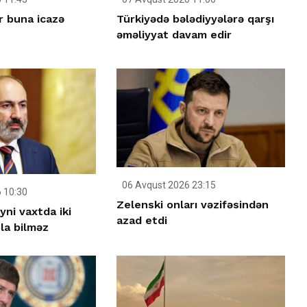
r buna icazə
Türkiyədə bələdiyyələrə qarşı
əməliyyat davam edir
06 Avqust 2026 23:15
 10:30
Zelenski onları vəzifəsindən
ni vaxtda iki
azad etdi
ola bilməz