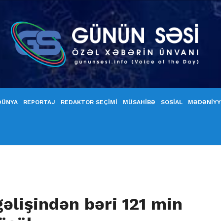
DÜNYA
REPORTAJ
REDAKTOR SEÇİMİ
MÜSAHİBƏ
SOSİAL
MƏDƏNİY
əlişindən bəri 121 min