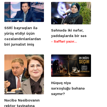
SSRİ bayraqları ilə
Səhnədə iki nəfər,
yürüş etdiyi üçün
yaddaşlarda bir səs
cəzalandırılanlardan
- Saffari yazır…
biri jurnalist imiş
Hüquq niyə
sərxoşluğu bəhanə
saymır?
Nəcibə Nəsibovanın
rektor təyinatına