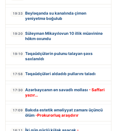
Beyləqanda su kanalında çimən
19:33
yeniyetmə boğulub
Süleyman Mikayılovun 10 illik müavininə
19:20
hökm oxundu
Təqaüdçülərin pulunu talayan şəxs
19:10
saxlanıldı
Təqaüdçüləri aldadıb pullarını taladı
17:58
Azərbaycanın ən savadlı mollası
- Saffari
17:30
yazır…
Bakıda estetik əməliyyat zamanı üçüncü
17:09
ölüm
-Prokurorluq araşdırır
İki gün güclü külək əsəcək
-
16:11