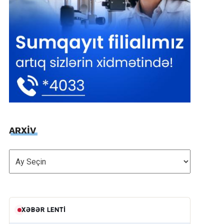
ARXİV
ARXİV
XƏBƏR LENTI