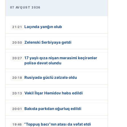
07 AVQUST 2026
Laçında yanğın olub
21:21
Zelenski Serbiyaya getdi
20:50
17 yaşlı qıza nişan mərasimi keçirənlər
20:27
polisə dəvət olundu
Rusiyada güclü zəlzələ oldu
20:18
Vəkil İlqar Həmidov həbs edildi
20:13
Bakıda parkdan oğurluq edildi
20:01
“Toppuş bacı”nın atası da vəfat etdi
19:46