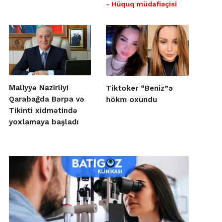
- Hüquq müdafiəçisi
Maliyyə Nazirliyi
Tiktoker “Beniz”ə
Qarabağda Bərpa və
hökm oxundu
Tikinti xidmətində
yoxlamaya başladı