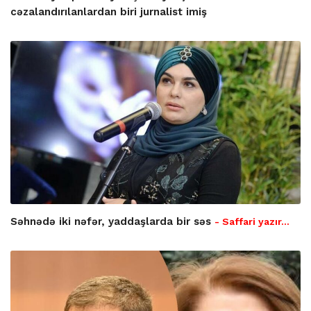
cəzalandırılanlardan biri jurnalist imiş
Səhnədə iki nəfər, yaddaşlarda bir səs
- Saffari yazır…