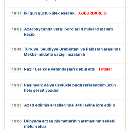
İki gün güclü külək əsəcək
- XƏBƏRDARLIQ
16:11
Azərbaycanda vergi borcları 4 milyard manatı
16:09
keçib
Türkiyə, Səudiyyə Ərəbistanı və Pakistan arasında
15:49
Məkkə müdafiə sazişi imzalanıb
Nazir Lerikdə vətəndaşları qəbul etdi
- Fotolar
15:47
Paşinyan: Aİ-yə üzvlüklə bağlı referendum üçün
15:36
hələ şərait yoxdur
Azad edilmiş ərazilərində 340 layihə icra edilib
15:25
Dünyada ərzaq qiymətlərinin artmasının səbəbi
15:00
məlum olub