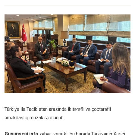
Türkiyə ilə Tacikistan arasında ikitərəfli və çoxtərəfli
əməkdaşlıq müzakirə olunub.
Gununsesi.info
xəbər verir ki, bu barədə Türkiyənin Xarici