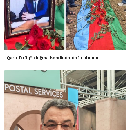
“Qara Tofiq” doğma kəndində dəfn olundu