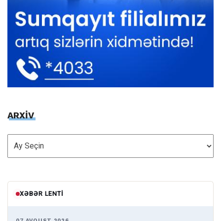
ARXİV
ARXİV
XƏBƏR LENTI
07 AVQUST 2026