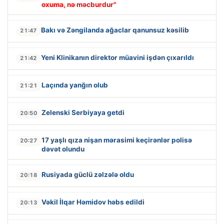
oxuma, nə məcburdur"
Bakı və Zəngilanda ağaclar qanunsuz kəsilib
21:47
Yeni Klinikanın direktor müavini işdən çıxarıldı
21:42
Laçında yanğın olub
21:21
Zelenski Serbiyaya getdi
20:50
17 yaşlı qıza nişan mərasimi keçirənlər polisə
20:27
dəvət olundu
Rusiyada güclü zəlzələ oldu
20:18
Vəkil İlqar Həmidov həbs edildi
20:13