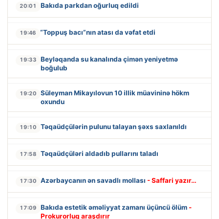
Bakıda parkdan oğurluq edildi
20:01
“Toppuş bacı”nın atası da vəfat etdi
19:46
Beyləqanda su kanalında çimən yeniyetmə
19:33
boğulub
Süleyman Mikayılovun 10 illik müavininə hökm
19:20
oxundu
Təqaüdçülərin pulunu talayan şəxs saxlanıldı
19:10
Təqaüdçüləri aldadıb pullarını taladı
17:58
Azərbaycanın ən savadlı mollası
- Saffari yazır…
17:30
Bakıda estetik əməliyyat zamanı üçüncü ölüm
-
17:09
Prokurorluq araşdırır