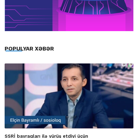
POPULYAR XƏBƏR
SSRİ bayraqları ilə yürüş etdiyi üçün