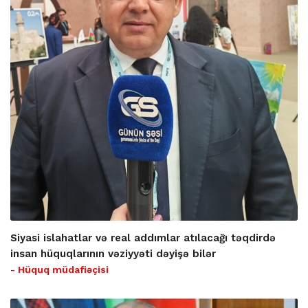
Siyasi islahatlar və real addımlar atılacağı təqdirdə
insan hüquqlarının vəziyyəti dəyişə bilər
- Hüquq müdafiəçisi