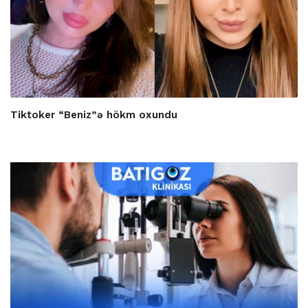
Tiktoker “Beniz”ə hökm oxundu