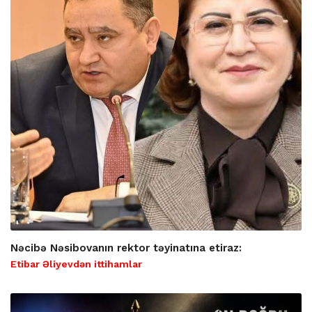
Nəcibə Nəsibovanın rektor təyinatına etiraz:
Etibar Əliyevdən ittihamlar