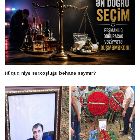
Hüquq niyə sərxoşluğu bəhanə saymır?