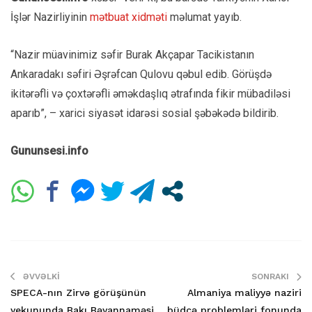
İşlər Nazirliyinin
mətbuat xidməti
məlumat yayıb.
“Nazir müavinimiz səfir Burak Akçapar Tacikistanın
Ankaradakı səfiri Əşrəfcan Qulovu qəbul edib. Görüşdə
ikitərəfli və çoxtərəfli əməkdaşlıq ətrafında fikir mübadiləsi
aparıb”, – xarici siyasət idarəsi sosial şəbəkədə bildirib.
Gununsesi.info
ƏVVƏLKI
SONRAKI
SPECA-nın Zirvə görüşünün
Almaniya maliyyə naziri
yekununda Bakı Bəyannaməsi
büdcə problemləri fonunda