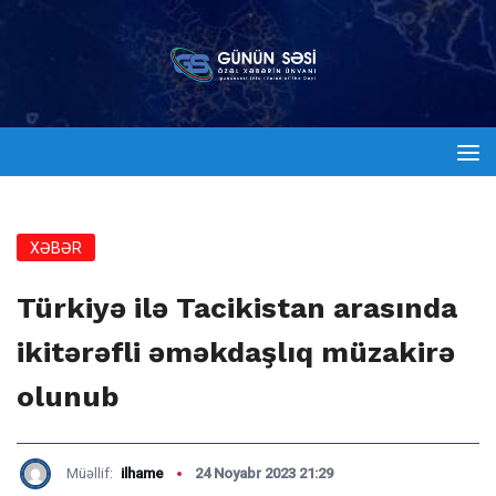
XƏBƏR
Türkiyə ilə Tacikistan arasında
ikitərəfli əməkdaşlıq müzakirə
olunub
Müəllif:
ilhame
24 Noyabr 2023 21:29