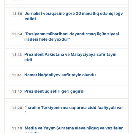
Jurnalist vəsiqəsinə görə 20 manatlıq ödəniş ləğv
13:56
edildi
“Rusiyanın müharibəni dayandırmaq üçün siyasi
13:54
iradəsi hələ də yoxdur”
Prezident Pakistana və Malayziyaya səfir təyin
13:43
etdi
Nemət Nağdəliyev səfir təyin olundu
13:41
Prezident üç səfiri geri çağırdı
13:40
“İsrailin Türkiyənin maraqlarına zidd fəaliyyəti var
13:28
“
Media və Yayım Şurasına əlavə hüquq və vəzifələr
13:19