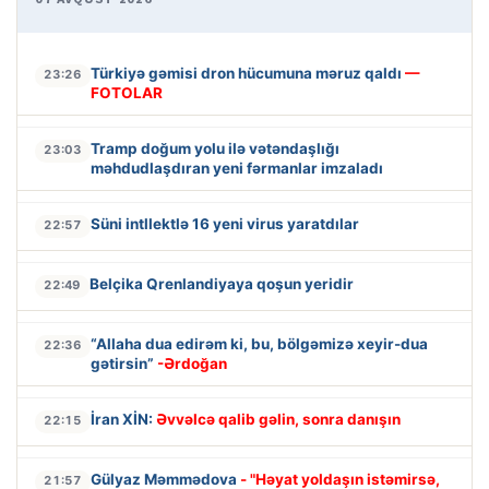
Türkiyə gəmisi dron hücumuna məruz qaldı
—
23:26
FOTOLAR
Tramp doğum yolu ilə vətəndaşlığı
23:03
məhdudlaşdıran yeni fərmanlar imzaladı
Süni intllektlə 16 yeni virus yaratdılar
22:57
Belçika Qrenlandiyaya qoşun yeridir
22:49
“Allaha dua edirəm ki, bu, bölgəmizə xeyir-dua
22:36
gətirsin”
-Ərdoğan
İran XİN:
Əvvəlcə qalib gəlin, sonra danışın
22:15
Gülyaz Məmmədova
- "Həyat yoldaşın istəmirsə,
21:57