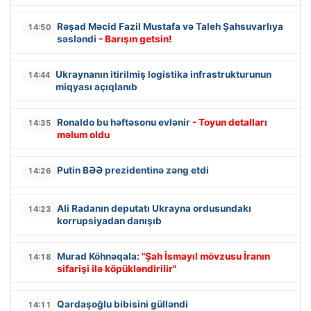
Rəşad Məcid Fazil Mustafa və Taleh Şahsuvarlıya
14:50
səsləndi
- Barışın getsin!
Ukraynanın itirilmiş logistika infrastrukturunun
14:44
miqyası açıqlanıb
Ronaldo bu həftəsonu evlənir
- Toyun detalları
14:35
məlum oldu
Putin BƏƏ prezidentinə zəng etdi
14:26
Ali Radanın deputatı Ukrayna ordusundakı
14:23
korrupsiyadan danışıb
Murad Köhnəqala:
"Şah İsmayıl mövzusu İranın
14:18
sifarişi ilə köpükləndirilir"
Qardaşoğlu bibisini gülləndi
14:11