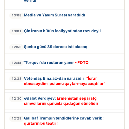
verildi
Media və Yayım Şurası yaradıldı
13:08
Çin İranın bütün fəaliyyətindən razı deyil
13:01
Şənbə günü 39 dərəcə isti olacaq
12:56
“Torqovı”da restoran yanır
- FOTO
12:44
Vətəndaş Bina.az-dan narazıdır:
"İsrar
12:38
etməsəydim, pulumu qaytarmayacaqdılar"
Ədalət Verdiyev:
Ermənistan separatçı
12:30
simvollarını qanunla qadağan etməlidir
Qalibaf Trampın təhdidlərinə cavab verib:
12:29
qurtarın bu teatrı!