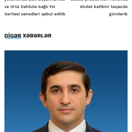
və Orta Dəhlizlə bağlı Yol
dövlət katibini təqaüdə
Xəritəsi sənədləri qəbul edilib
göndərib
DİGƏR XƏBƏRLƏR