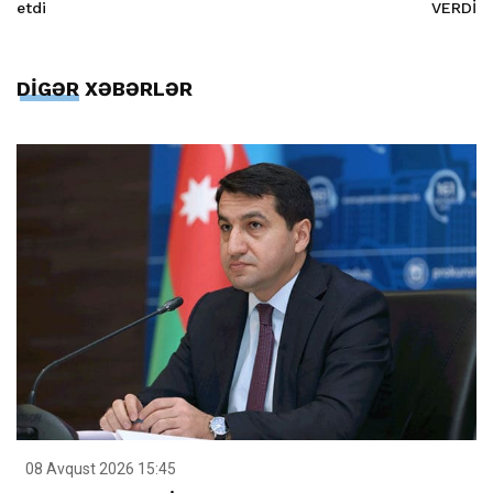
etdi
VERDİ
DİGƏR XƏBƏRLƏR
08 Avqust 2026 15:45