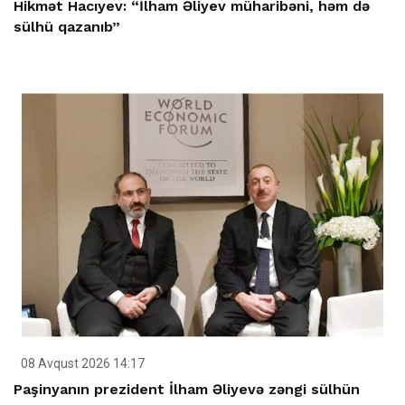
Hikmət Hacıyev: “İlham Əliyev müharibəni, həm də
sülhü qazanıb”
08 Avqust 2026 14:17
Paşinyanın prezident İlham Əliyevə zəngi sülhün