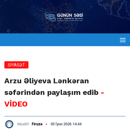
SİYASƏT
Arzu Əliyeva Lənkəran
səfərindən paylaşım edib
-
VİDEO
Müəllif:
Firuzə
05 İyun 2026 14:44