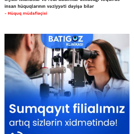
insan hüquqlarının vəziyyəti dəyişə bilər
- Hüquq müdafiəçisi