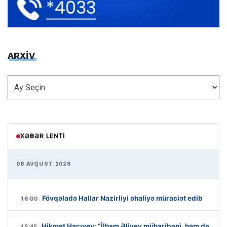
ARXİV
ARXİV
XƏBƏR LENTI
08 AVQUST 2026
Fövqəladə Hallar Nazirliyi əhaliyə müraciət edib
16:00
Hikmət Hacıyev: “İlham Əliyev müharibəni, həm də
15:45