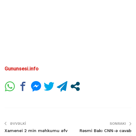
Gununsesi.info
ƏVVƏLKI
SONRAKI
Xamenei 2 min məhkumu əfv
Rəsmi Bakı CNN-ə cavab