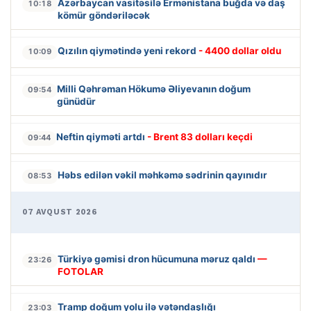
Azərbaycan vasitəsilə Ermənistana buğda və daş
10:18
kömür göndəriləcək
Qızılın qiymətində yeni rekord
- 4400 dollar oldu
10:09
Milli Qəhrəman Hökumə Əliyevanın doğum
09:54
günüdür
Neftin qiyməti artdı
- Brent 83 dolları keçdi
09:44
Həbs edilən vəkil məhkəmə sədrinin qayınıdır
08:53
07 AVQUST 2026
Türkiyə gəmisi dron hücumuna məruz qaldı
—
23:26
FOTOLAR
Tramp doğum yolu ilə vətəndaşlığı
23:03