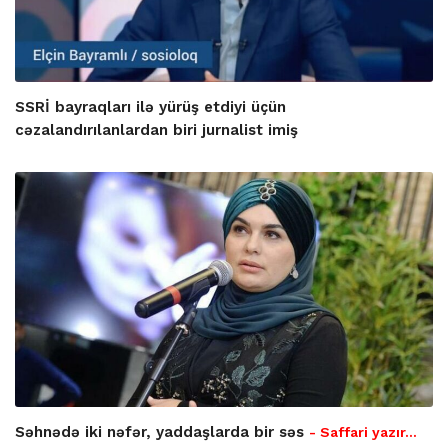
SSRİ bayraqları ilə yürüş etdiyi üçün
cəzalandırılanlardan biri jurnalist imiş
Səhnədə iki nəfər, yaddaşlarda bir səs
- Saffari yazır…