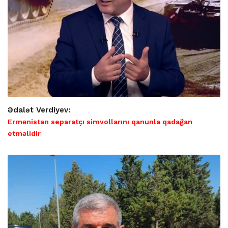
Ədalət Verdiyev:
Ermənistan separatçı simvollarını qanunla qadağan
etməlidir