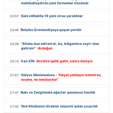
məhdudlaşdıran yeni fərmanlar imzaladı
Süni intllektlə 16 yeni virus yaratdılar
22:57
Belçika Qrenlandiyaya qoşun yeridir
22:49
“Allaha dua edirəm ki, bu, bölgəmizə xeyir-dua
22:36
gətirsin”
-Ərdoğan
İran XİN:
Əvvəlcə qalib gəlin, sonra danışın
22:15
Gülyaz Məmmədova
- "Həyat yoldaşın istəmirsə,
21:57
oxuma, nə məcburdur"
Bakı və Zəngilanda ağaclar qanunsuz kəsilib
21:47
Yeni Klinikanın direktor müavini işdən çıxarıldı
21:42