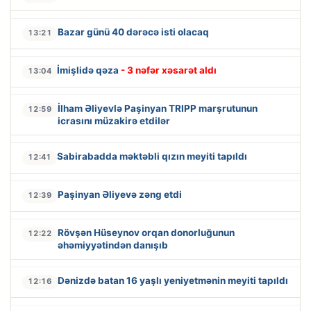
Bazar günü 40 dərəcə isti olacaq
13:21
İmişlidə qəza
- 3 nəfər xəsarət aldı
13:04
İlham Əliyevlə Paşinyan TRIPP marşrutunun
12:59
icrasını müzakirə etdilər
Sabirabadda məktəbli qızın meyiti tapıldı
12:41
Paşinyan Əliyevə zəng etdi
12:39
Rövşən Hüseynov orqan donorluğunun
12:22
əhəmiyyətindən danışıb
Dənizdə batan 16 yaşlı yeniyetmənin meyiti tapıldı
12:16