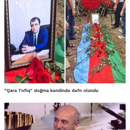
“Qara Tofiq” doğma kəndində dəfn olundu