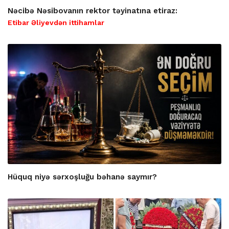
Nəcibə Nəsibovanın rektor təyinatına etiraz:
Etibar Əliyevdən ittihamlar
Hüquq niyə sərxoşluğu bəhanə saymır?