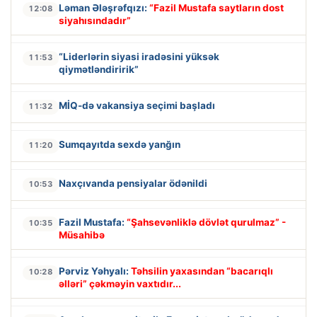
Ləman Ələşrəfqızı:
“Fazil Mustafa saytların dost
12:08
siyahısındadır”
“Liderlərin siyasi iradəsini yüksək
11:53
qiymətləndiririk”
MİQ-də vakansiya seçimi başladı
11:32
Sumqayıtda sexdə yanğın
11:20
Naxçıvanda pensiyalar ödənildi
10:53
Fazil Mustafa:
“Şahsevənliklə dövlət qurulmaz” -
10:35
Müsahibə
Pərviz Yəhyalı:
Təhsilin yaxasından “bacarıqlı
10:28
əlləri” çəkməyin vaxtıdır...