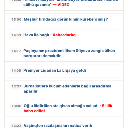
sülhü qazanıb”
— VİDEO
Məşhur fırıldaqçı görün kimin kürəkəni imiş?
15:00
Hava ilə bağlı
- Xəbərdarlıq
14:33
Paşinyanın prezident İlham Əliyevə zəngi sülhün
14:17
bərqərarı deməkdir
Premyer Liqadan La Liqaya getdi
14:05
Jurnalistlərə hücum edənlərlə bağlı araşdırma
13:37
aparılır
Oğlu öldürülən ata qisas almağa çalışdı
- 5 illik
13:30
həbs edildi
Vaşinqton razılaşmaları nəticə verib
13:22