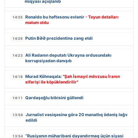
miqyası açıqlanıb
Ronaldo bu həftəsonu evlənir
- Toyun detalları
14:35
məlum oldu
Putin BƏƏ prezidentinə zəng etdi
14:26
Ali Radanın deputatı Ukrayna ordusundakı
14:23
korrupsiyadan danışıb
Murad Köhnəqala:
"Şah İsmayıl mövzusu İranın
14:18
sifarişi ilə köpükləndirilir"
Qardaşoğlu bibisini gülləndi
14:11
Jurnalist vəsiqəsinə görə 20 manatlıq ödəniş ləğv
13:56
edildi
“Rusiyanın müharibəni dayandırmaq üçün siyasi
13:54