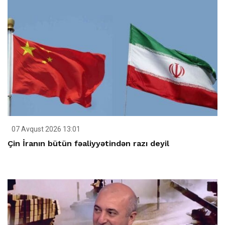
07 Avqust 2026 13:01
Çin İranın bütün fəaliyyətindən razı deyil