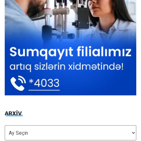
ARXİV
ARXİV