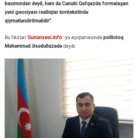
baxımından deyil, həm də Cənubi Qafqazda formalaşan
yeni geosiyasi reallıqlar kontekstində
qiymətləndirilməlidir”.
Bu fikirləri
Gununsesi.info
-ya açıqlamasında
politoloq
Məhəmməd Əsədullazadə
deyib: