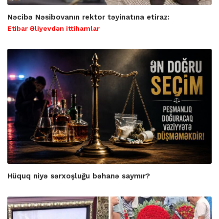
Nəcibə Nəsibovanın rektor təyinatına etiraz:
Etibar Əliyevdən ittihamlar
Hüquq niyə sərxoşluğu bəhanə saymır?