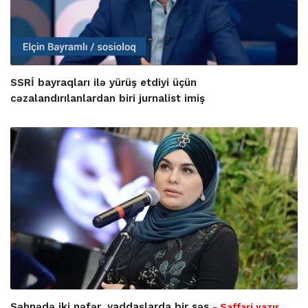
SSRİ bayraqları ilə yürüş etdiyi üçün
cəzalandırılanlardan biri jurnalist imiş
Səhnədə iki nəfər, yaddaşlarda bir səs
- Saffari yazır…