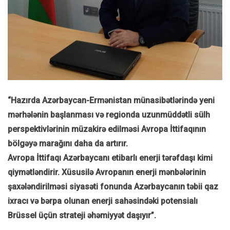
“Hazırda Azərbaycan-Ermənistan münasibətlərində yeni
mərhələnin başlanması və regionda uzunmüddətli sülh
perspektivlərinin müzakirə edilməsi Avropa İttifaqının
bölgəyə marağını daha da artırır.
Avropa İttifaqı Azərbaycanı etibarlı enerji tərəfdaşı kimi
qiymətləndirir. Xüsusilə Avropanın enerji mənbələrinin
şaxələndirilməsi siyasəti fonunda Azərbaycanın təbii qaz
ixracı və bərpa olunan enerji sahəsindəki potensialı
Brüssel üçün strateji əhəmiyyət daşıyır”.