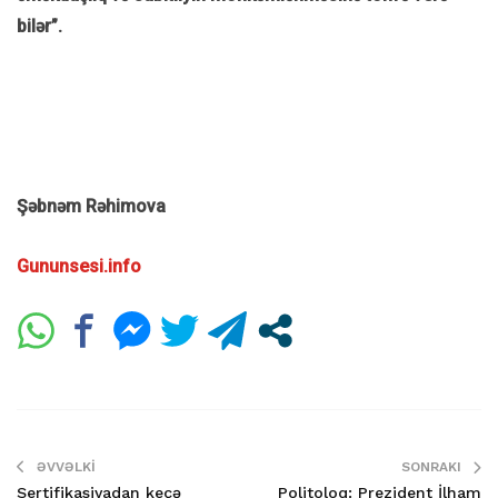
bilər”.
Şəbnəm Rəhimova
Gununsesi.info
ƏVVƏLKI
SONRAKI
Sertifikasiyadan keçə
Politoloq: Prezident İlham