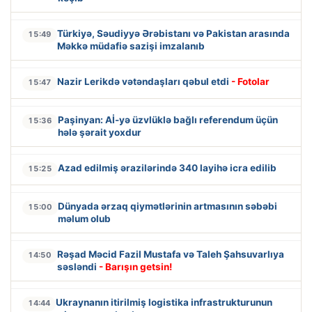
Türkiyə, Səudiyyə Ərəbistanı və Pakistan arasında
15:49
Məkkə müdafiə sazişi imzalanıb
Nazir Lerikdə vətəndaşları qəbul etdi
- Fotolar
15:47
Paşinyan: Aİ-yə üzvlüklə bağlı referendum üçün
15:36
hələ şərait yoxdur
Azad edilmiş ərazilərində 340 layihə icra edilib
15:25
Dünyada ərzaq qiymətlərinin artmasının səbəbi
15:00
məlum olub
Rəşad Məcid Fazil Mustafa və Taleh Şahsuvarlıya
14:50
səsləndi
- Barışın getsin!
Ukraynanın itirilmiş logistika infrastrukturunun
14:44