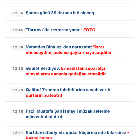
Şənbə günü 39 dərəcə isti olacaq
12:56
“Torqovı”da restoran yanır
- FOTO
12:44
Vətəndaş Bina.az-dan narazıdır:
"İsrar
12:38
etməsəydim, pulumu qaytarmayacaqdılar"
Ədalət Verdiyev:
Ermənistan separatçı
12:30
simvollarını qanunla qadağan etməlidir
Qalibaf Trampın təhdidlərinə cavab verib:
12:29
qurtarın bu teatrı!
Fazil Mustafa Şah İsmayıl müzakirələrinə
12:18
münasibət bildirdi
Kartdan istədiyiniz qədər köçürmə edə bilərsiniz
-
12:01
Rəsmi cavab