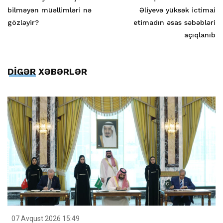
bilməyən müəllimləri nə
Əliyevə yüksək ictimai
gözləyir?
etimadın əsas səbəbləri
açıqlanıb
DİGƏR XƏBƏRLƏR
07 Avqust 2026 15:49