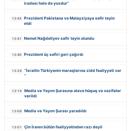
iradəsi hələ də yoxdur”
Prezident Pakistana və Malayziyaya səfir təyin
13:43
etdi
Nemət Nağdəliyev səfir təyin olundu
13:41
Prezident üç səfiri geri çağırdı
13:40
“İsrailin Türkiyənin maraqlarına zidd fəaliyyəti var
13:28
“
Media və Yayım Şurasına əlavə hüquq və vəzifələr
13:19
verildi
Media və Yayım Şurası yaradıldı
13:08
Çin İranın bütün fəaliyyətindən razı deyil
13:01