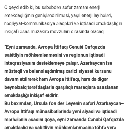
O qeyd edib ki, bu səbəbdən səfər zamanı enerji
əməkdaşlığının genişləndirilməsi, yaşıl enerji layihələri,
nəqliyyat-kommunikasiya əlaqələri və iqtisadi əməkdaşlığın
inkişafı əsas müzakirə mövzuları sırasında olacaq:
“Eyni zamanda, Avropa İttifaqı Cənubi Qafqazda
sabitliyin möhkəmlənməsini və regionun iqtisadi
inteqrasiyasını dəstəkləməyə çalışır. Azərbaycan isə
müstəqil və balanslaşdırılmış xarici siyasət kursunu
davam etdirərək həm Avropa İttifaqı, həm də digər
beynəlxalq tərəfdaşlarla qarşılıqlı maraqlara əsaslanan
əməkdaşlığı inkişaf etdirir.
Bu baxımdan, Ursula fon der Leyenin səfəri Azərbaycan–
Avropa İttifaqı münasibətlərində yeni siyasi və iqtisadi
mərhələnin əsasını qoya, eyni zamanda Cənubi Qafqazda
əməkdaşlıq və sabitliyin möhkəmlənməsinə töhfə verə