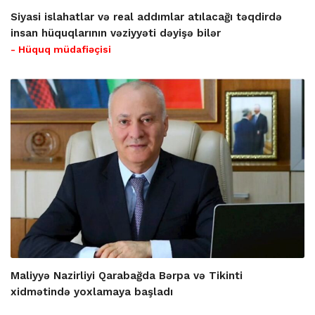
Siyasi islahatlar və real addımlar atılacağı təqdirdə
insan hüquqlarının vəziyyəti dəyişə bilər
- Hüquq müdafiəçisi
Maliyyə Nazirliyi Qarabağda Bərpa və Tikinti
xidmətində yoxlamaya başladı