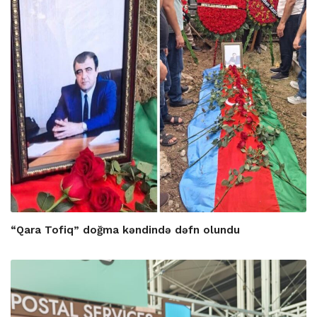
“Qara Tofiq” doğma kəndində dəfn olundu