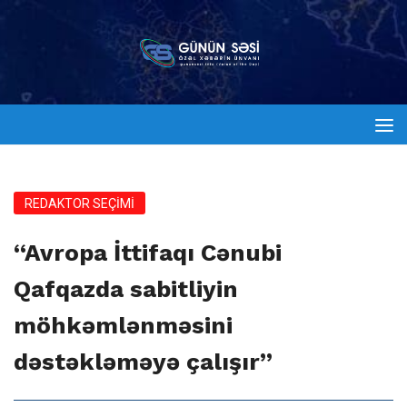
REDAKTOR SEÇİMİ
“Avropa İttifaqı Cənubi
Qafqazda sabitliyin
möhkəmlənməsini
dəstəkləməyə çalışır”