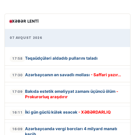
XƏBƏR LENTI
07 AVQUST 2026
Təqaüdçüləri aldadıb pullarını taladı
17:58
Azərbaycanın ən savadlı mollası
- Saffari yazır…
17:30
Bakıda estetik əməliyyat zamanı üçüncü ölüm
-
17:09
Prokurorluq araşdırır
İki gün güclü külək əsəcək
- XƏBƏRDARLIQ
16:11
Azərbaycanda vergi borcları 4 milyard manatı
16:09
keçib