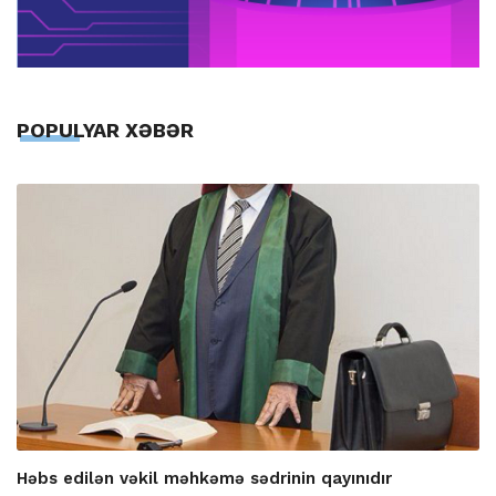
POPULYAR XƏBƏR
Həbs edilən vəkil məhkəmə sədrinin qayınıdır