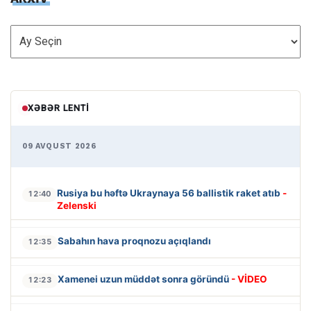
ARXİV
XƏBƏR LENTI
09 AVQUST 2026
Rusiya bu həftə Ukraynaya 56 ballistik raket atıb
-
12:40
Zelenski
Sabahın hava proqnozu açıqlandı
12:35
Xamenei uzun müddət sonra göründü
- VİDEO
12:23