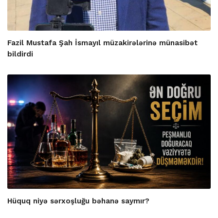
Fazil Mustafa Şah İsmayıl müzakirələrinə münasibət
bildirdi
Hüquq niyə sərxoşluğu bəhanə saymır?