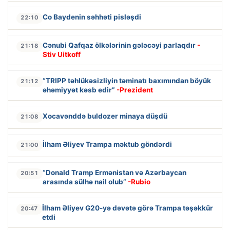
Co Baydenin səhhəti pisləşdi
22:10
Cənubi Qafqaz ölkələrinin gələcəyi parlaqdır
-
21:18
Stiv Uitkoff
“TRIPP təhlükəsizliyin təminatı baxımından böyük
21:12
əhəmiyyət kəsb edir”
-Prezident
Xocavənddə buldozer minaya düşdü
21:08
İlham Əliyev Trampa məktub göndərdi
21:00
“Donald Tramp Ermənistan və Azərbaycan
20:51
arasında sülhə nail olub”
-Rubio
İlham Əliyev G20-yə dəvətə görə Trampa təşəkkür
20:47
etdi