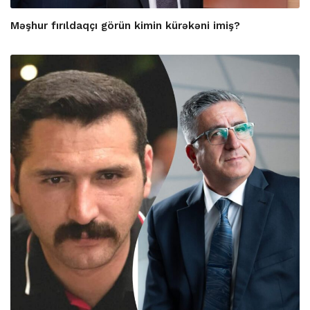
Məşhur fırıldaqçı görün kimin kürəkəni imiş?