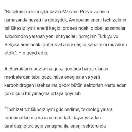
“Belçikanın xarici işlər naziri Maksim Prevo və onun
nümayəndə heyəti ilə görüşdük, Avropanın enerji təchizatının
təhlükəsizliyini, enerji keçidi prosesindəki qlobal axsamalar
səbəbindən yaranan yeni ehtiyacları, həmçinin Türkiyə və
Belçika arasındakı potensial əməkdaşlıq sahələrini müzakirə
etdik”, – o qeyd edib.
A. Bayraktarın sözlərinə görə, görüşdə bərpa olunan
mənbələrdən təbii qaza, nüvə enerjisinə və yerli
karbohidrogen istehsalına qədər bütün sektorları əhatə edən
çoxölçülü bir yanaşma ortaya qoyulub:
“Təchizat təhlükəsizliyini gücləndirən, texnologiyalara
istiqamətlənmiş və uzunmüddətli dəyər yaradan
tərəfdaşlıqlara açıq yanaşma ilə, enerji sektorunda