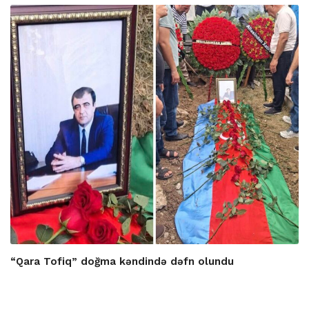
“Qara Tofiq” doğma kəndində dəfn olundu