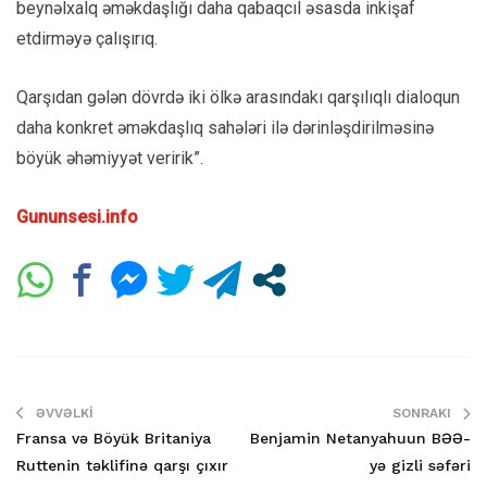
beynəlxalq əməkdaşlığı daha qabaqcıl əsasda inkişaf
etdirməyə çalışırıq.
Qarşıdan gələn dövrdə iki ölkə arasındakı qarşılıqlı dialoqun
daha konkret əməkdaşlıq sahələri ilə dərinləşdirilməsinə
böyük əhəmiyyət veririk”.
Gununsesi.info
ƏVVƏLKI
SONRAKI
Fransa və Böyük Britaniya
Benjamin Netanyahuun BƏƏ-
Ruttenin təklifinə qarşı çıxır
yə gizli səfəri