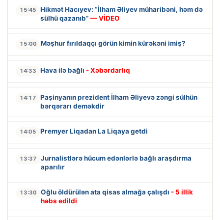
Hikmət Hacıyev: “İlham Əliyev müharibəni, həm də
15:45
sülhü qazanıb”
— VİDEO
Məşhur fırıldaqçı görün kimin kürəkəni imiş?
15:00
Hava ilə bağlı
- Xəbərdarlıq
14:33
Paşinyanın prezident İlham Əliyevə zəngi sülhün
14:17
bərqərarı deməkdir
Premyer Liqadan La Liqaya getdi
14:05
Jurnalistlərə hücum edənlərlə bağlı araşdırma
13:37
aparılır
Oğlu öldürülən ata qisas almağa çalışdı
- 5 illik
13:30
həbs edildi