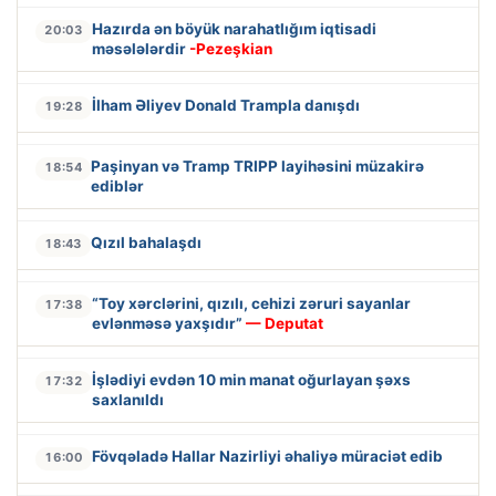
Hazırda ən böyük narahatlığım iqtisadi
20:03
məsələlərdir
-Pezeşkian
İlham Əliyev Donald Trampla danışdı
19:28
Paşinyan və Tramp TRIPP layihəsini müzakirə
18:54
ediblər
Qızıl bahalaşdı
18:43
“Toy xərclərini, qızılı, cehizi zəruri sayanlar
17:38
evlənməsə yaxşıdır”
— Deputat
İşlədiyi evdən 10 min manat oğurlayan şəxs
17:32
saxlanıldı
Fövqəladə Hallar Nazirliyi əhaliyə müraciət edib
16:00