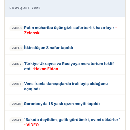
08 AVQUST 2026
Putin müharibə üçün gizli səfərbərlik hazırlayır
-
23:28
Zelenski
İtkin düşən 8 nəfər tapıldı
23:18
Türkiyə Ukrayna və Rusiyaya moratorium təklif
23:07
etdi
-Hakan Fidan
Vens İranla danışıqlarda irəliləyiş olduğunu
22:51
açıqladı
Goranboyda 18 yaşlı qızın meyiti tapıldı
22:45
“Bakıda deyildim, gəlib gördüm ki, evimi sökürlər”
22:41
- VİDEO