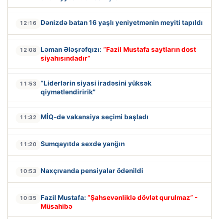
Dənizdə batan 16 yaşlı yeniyetmənin meyiti tapıldı
12:16
Ləman Ələşrəfqızı:
“Fazil Mustafa saytların dost
12:08
siyahısındadır”
“Liderlərin siyasi iradəsini yüksək
11:53
qiymətləndiririk”
MİQ-də vakansiya seçimi başladı
11:32
Sumqayıtda sexdə yanğın
11:20
Naxçıvanda pensiyalar ödənildi
10:53
Fazil Mustafa:
“Şahsevənliklə dövlət qurulmaz” -
10:35
Müsahibə