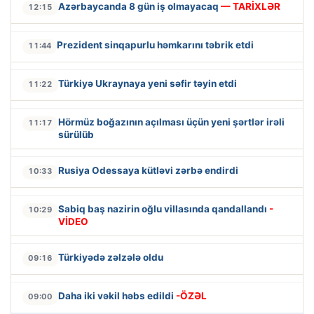
Azərbaycanda 8 gün iş olmayacaq
— TARİXLƏR
12:15
Prezident sinqapurlu həmkarını təbrik etdi
11:44
Türkiyə Ukraynaya yeni səfir təyin etdi
11:22
Hörmüz boğazının açılması üçün yeni şərtlər irəli
11:17
sürülüb
Rusiya Odessaya kütləvi zərbə endirdi
10:33
Sabiq baş nazirin oğlu villasında qandallandı
-
10:29
VİDEO
Türkiyədə zəlzələ oldu
09:16
Daha iki vəkil həbs edildi
-ÖZƏL
09:00