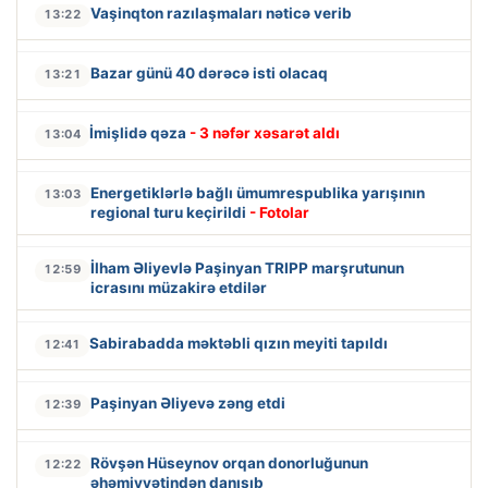
Vaşinqton razılaşmaları nəticə verib
13:22
Bazar günü 40 dərəcə isti olacaq
13:21
İmişlidə qəza
- 3 nəfər xəsarət aldı
13:04
Energetiklərlə bağlı ümumrespublika yarışının
13:03
regional turu keçirildi
- Fotolar
İlham Əliyevlə Paşinyan TRIPP marşrutunun
12:59
icrasını müzakirə etdilər
Sabirabadda məktəbli qızın meyiti tapıldı
12:41
Paşinyan Əliyevə zəng etdi
12:39
Rövşən Hüseynov orqan donorluğunun
12:22
əhəmiyyətindən danışıb