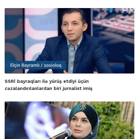
SSRİ bayraqları ilə yürüş etdiyi üçün
cəzalandırılanlardan biri jurnalist imiş