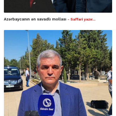
Azərbaycanın ən savadlı mollası
- Saffari yazır…