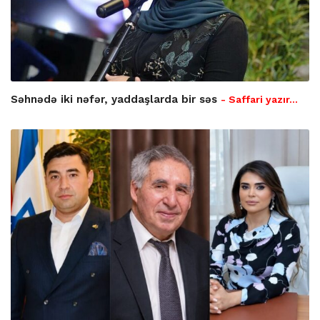
Səhnədə iki nəfər, yaddaşlarda bir səs
- Saffari yazır…