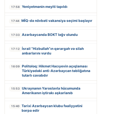
Yeniyetmənin meyiti tapıldı
17:58
MİQ-də növbəti vakansiya seçimi başlayır
17:44
Azərbaycanda BOKT ləğv olundu
17:33
İsrail “Hizbullah”ın qərargah və silah
17:12
anbarlarını vurdu
Politoloq: Hikmət Hacıyevin açıqlaması
16:09
Türkiyədəki anti-Azərbaycan təbliğatına
tutarlı cavabdır
Ukraynanın Yaroslavla hücumunda
15:53
Amerikanın iştirakı aşkarlanıb
Tarixi Azərbaycan klubu fəaliyyətini
15:40
bərpa edir