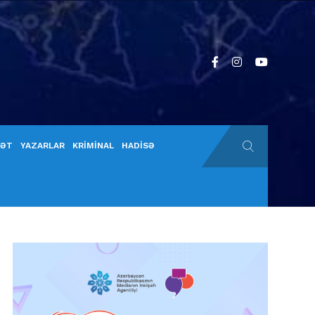
YƏT
YAZARLAR
KRİMİNAL
HADİSƏ