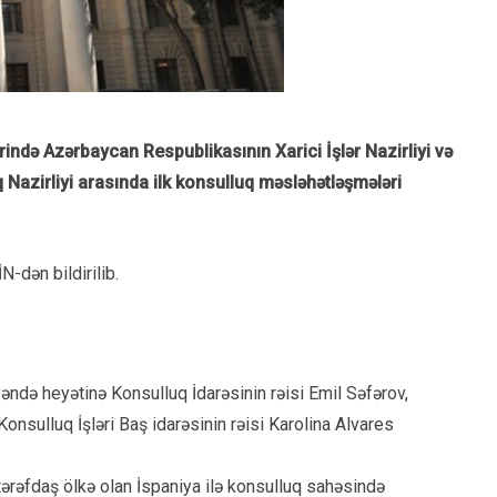
rində Azərbaycan Respublikasının Xarici İşlər Nazirliyi və
q Nazirliyi arasında ilk konsulluq məsləhətləşmələri
-dən bildirilib.
də heyətinə Konsulluq İdarəsinin rəisi Emil Səfərov,
onsulluq İşləri Baş idarəsinin rəisi Karolina Alvares
rəfdaş ölkə olan İspaniya ilə konsulluq sahəsində