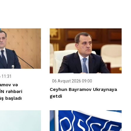
 11:31
06 Avqust 2026 09:00
amov və
Ceyhun Bayramov Ukraynaya
İN rəhbəri
getdi
üş başladı