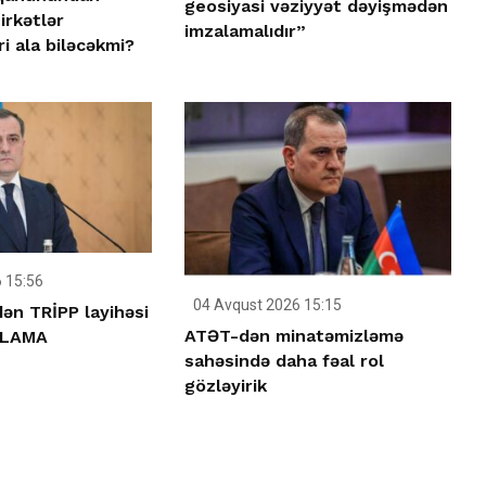
geosiyasi vəziyyət dəyişmədən
irkətlər
imzalamalıdır”
ri ala biləcəkmi?
 15:56
04 Avqust 2026 15:15
ən TRİPP layihəsi
ATƏT-dən minatəmizləmə
IQLAMA
sahəsində daha fəal rol
gözləyirik