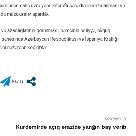
 cümlədən sahə üzrə yeni ikitərəfli sənədlərin imzalanması və
a müzakirələr aparılıb.
q və azadlıqlarının qorunması, həmçinin ədliyyə, hüquq
ti sahəsində Azərbaycan Respublikası və İspaniya Krallığı
ini nəzərdən keçiriblər.
SONRAKI
Kürdəmirdə açıq ərazidə yanğın baş verib