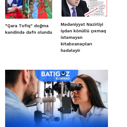
Mədəniyyət Nazirliyi
“Qara Tofiq” doğma
işdən könüllü çıxmaq
kəndində dəfn olundu
istəməyən
kitabxanaçıları
hədələyir