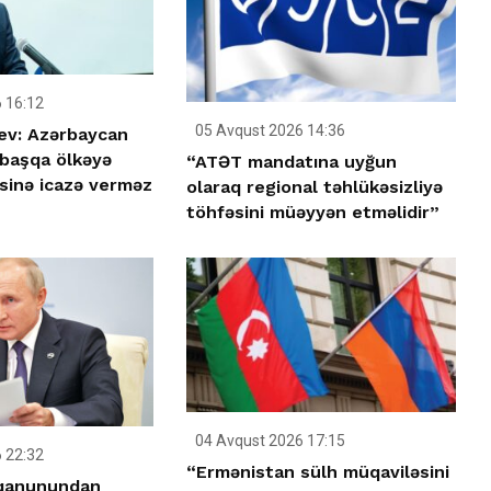
 16:12
05 Avqust 2026 14:36
ev: Azərbaycan
 başqa ölkəyə
“ATƏT mandatına uyğun
əsinə icazə verməz
olaraq regional təhlükəsizliyə
töhfəsini müəyyən etməlidir”
04 Avqust 2026 17:15
 22:32
“Ermənistan sülh müqaviləsini
 qanunundan