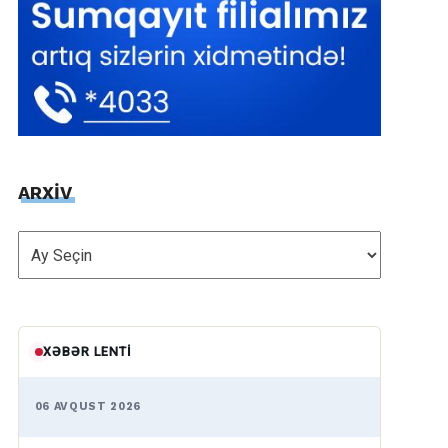
ARXİV
ARXİV
XƏBƏR LENTI
06 AVQUST 2026