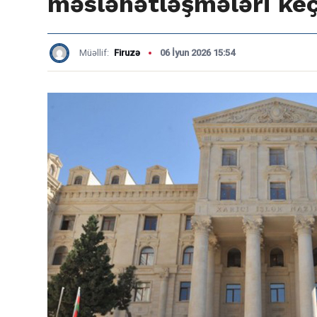
məsləhətləşmələri keçi
Müəllif:
Firuzə
06 İyun 2026 15:54