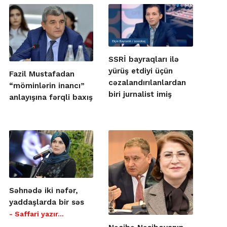
SSRİ bayraqları ilə
yürüş etdiyi üçün
Fazil Mustafadan
cəzalandırılanlardan
“möminlərin inancı”
biri jurnalist imiş
anlayışına fərqli baxış
Səhnədə iki nəfər,
yaddaşlarda bir səs
- Saffari yazır…