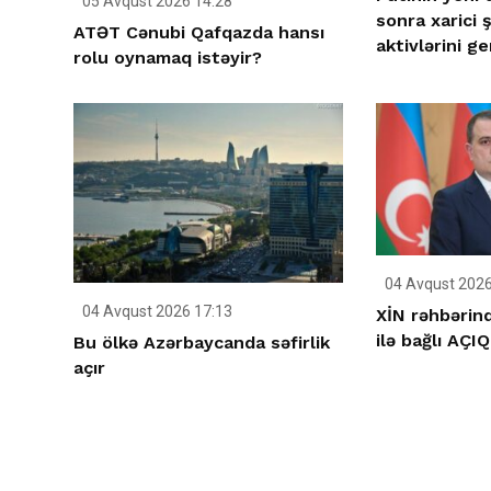
05 Avqust 2026 14:28
sonra xarici ş
ATƏT Cənubi Qafqazda hansı
aktivlərini ge
rolu oynamaq istəyir?
04 Avqust 2026
04 Avqust 2026 17:13
XİN rəhbərind
ilə bağlı AÇ
Bu ölkə Azərbaycanda səfirlik
açır