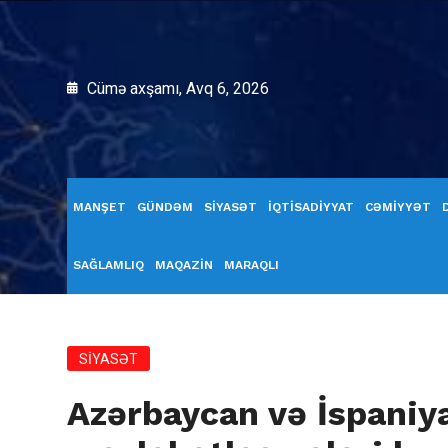
Cümə axşamı, Avq 6, 2026
MANŞET
GÜNDƏM
SİYASƏT
İQTİSADİYYAT
CƏMİYYƏT
SAĞLAMLIQ
MAQAZİN
MARAQLI
SİYASƏT
Azərbaycan və İspaniy