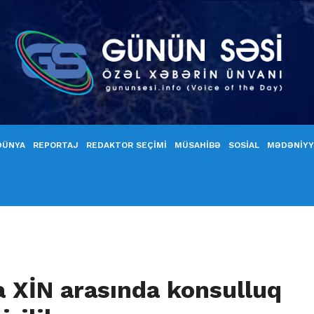
DÜNYA
REPORTAJ
REDAKTOR SEÇİMİ
MÜSAHİBƏ
SOSİAL
MƏDƏNİY
a XİN arasında konsulluq