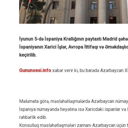
İyunun 5-də İspaniya Krallığının paytaxtı Madrid şəhə
İspaniyanın Xarici İşlər, Avropa İttifaqı və Əməkdaşlı
keçirilib.
Gununsesi.info
xəbər verir ki, bu barədə Azərbaycan XİN
Məlumata görə, məsləhətləşmələrdə Azərbaycan nümayən
İspaniya nümayəndə heyətinə isə Xaricdəki ispanlar və K
rəhbərlik edib.
Konsulluq məsləhətləşmələri zamanı Azərbaycan üçün tə