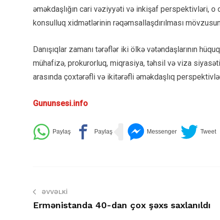
əməkdaşlığın cari vəziyyəti və inkişaf perspektivləri, o
konsulluq xidmətlərinin rəqəmsallaşdırılması mövzusund
Danışıqlar zamanı tərəflər iki ölkə vətəndaşlarının hüqu
mühafizə, prokurorluq, miqrasiya, təhsil və viza siyasə
arasında çoxtərəfli və ikitərəfli əməkdaşlıq perspektivlər
Gununsesi.info
ƏVVƏLKI
Ermənistanda 40-dan çox şəxs saxlanıldı