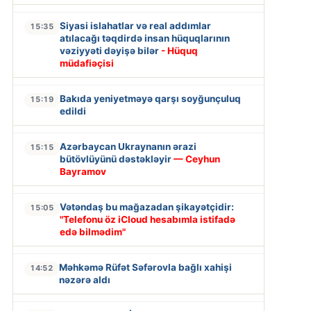
Siyasi islahatlar və real addımlar
15:35
atılacağı təqdirdə insan hüquqlarının
vəziyyəti dəyişə bilər
- Hüquq
müdafiəçisi
Bakıda yeniyetməyə qarşı soyğunçuluq
15:19
edildi
Azərbaycan Ukraynanın ərazi
15:15
bütövlüyünü dəstəkləyir
— Ceyhun
Bayramov
Vətəndaş bu mağazadan şikayətçidir:
15:05
"Telefonu öz iCloud hesabımla istifadə
edə bilmədim"
Məhkəmə Rüfət Səfərovla bağlı xahişi
14:52
nəzərə aldı