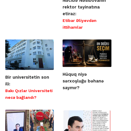
Nəcibə Nəsibovanın
rektor təyinatına
etiraz:
Etibar Əliyevdən
ittihamlar
Hüquq niyə
Bir universitetin son
sərxoşluğu bəhanə
ili:
saymır?
Bakı Qızlar Universiteti
necə bağlandı?