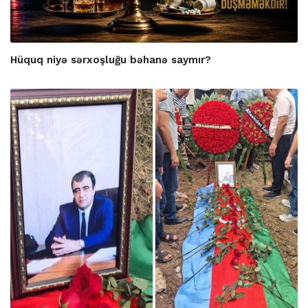
Hüquq niyə sərxoşluğu bəhanə saymır?