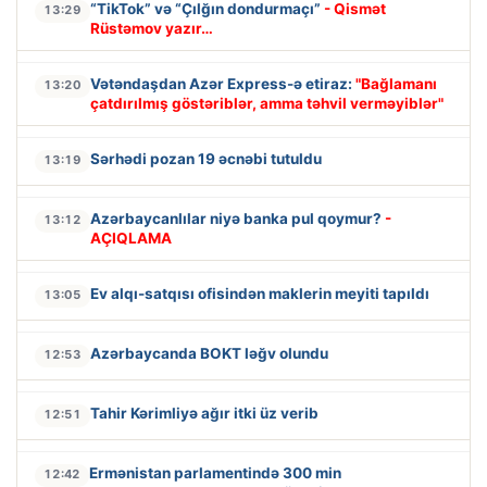
“TikTok” və “Çılğın dondurmaçı”
- Qismət
13:29
Rüstəmov yazır…
Vətəndaşdan Azər Express-ə etiraz:
"Bağlamanı
13:20
çatdırılmış göstəriblər, amma təhvil verməyiblər"
Sərhədi pozan 19 əcnəbi tutuldu
13:19
Azərbaycanlılar niyə banka pul qoymur?
-
13:12
AÇIQLAMA
Ev alqı-satqısı ofisindən maklerin meyiti tapıldı
13:05
Azərbaycanda BOKT ləğv olundu
12:53
Tahir Kərimliyə ağır itki üz verib
12:51
Ermənistan parlamentində 300 min
12:42