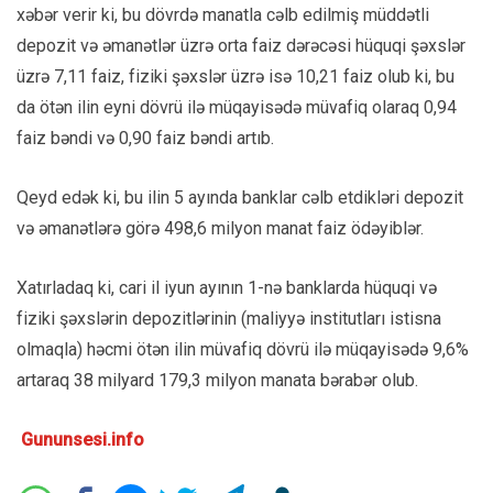
xəbər verir ki, bu dövrdə manatla cəlb edilmiş müddətli
depozit və əmanətlər üzrə orta faiz dərəcəsi hüquqi şəxslər
üzrə 7,11 faiz, fiziki şəxslər üzrə isə 10,21 faiz olub ki, bu
da ötən ilin eyni dövrü ilə müqayisədə müvafiq olaraq 0,94
faiz bəndi və 0,90 faiz bəndi artıb.
Qeyd edək ki, bu ilin 5 ayında banklar cəlb etdikləri depozit
və əmanətlərə görə 498,6 milyon manat faiz ödəyiblər.
Xatırladaq ki, cari il iyun ayının 1-nə banklarda hüquqi və
fiziki şəxslərin depozitlərinin (maliyyə institutları istisna
olmaqla) həcmi ötən ilin müvafiq dövrü ilə müqayisədə 9,6%
artaraq 38 milyard 179,3 milyon manata bərabər olub.
Gununsesi.info