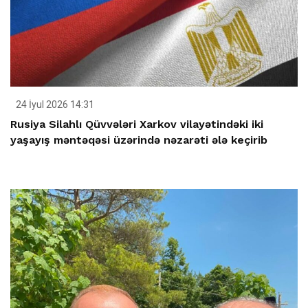
24 İyul 2026 14:31
Rusiya Silahlı Qüvvələri Xarkov vilayətindəki iki
yaşayış məntəqəsi üzərində nəzarəti ələ keçirib