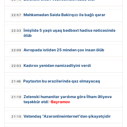
Məhkəmədən Səidə Bəkirqızı ilə bağlı qərar
22:57
İmişlidə 5 yaşlı uşaq bədbəxt hadisə nəticəsində
22:33
ölüb
Avropada istidən 25 mindən çox insan ölüb
22:09
Kadırov yenidən namizədliyini verdi
22:03
Paytaxtın bu ərazilərində qaz olmayacaq
21:46
Zelenski humanitar yardıma görə İlham Əliyevə
21:19
təşəkkür etdi
-Bayramov
Vətəndaş “Azəronlineinternet”dən şikayətçidir
21:10