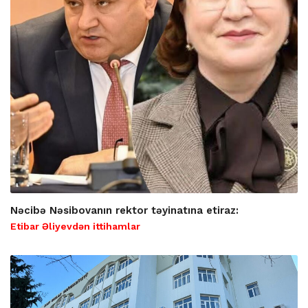
Nəcibə Nəsibovanın rektor təyinatına etiraz:
Etibar Əliyevdən ittihamlar