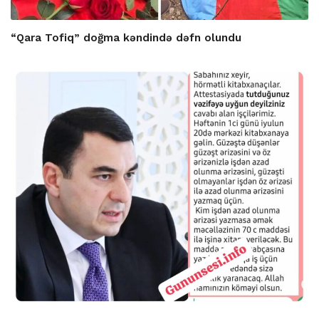
“Qara Tofiq” doğma kəndində dəfn olundu