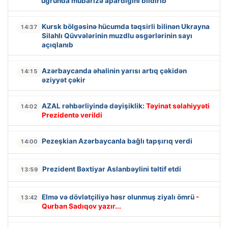
uğrunda mübarizə apardığını bildirib
Kursk bölgəsinə hücumda təqsirli bilinən Ukrayna
14:37
Silahlı Qüvvələrinin muzdlu əsgərlərinin sayı
açıqlanıb
Azərbaycanda əhalinin yarısı artıq çəkidən
14:15
əziyyət çəkir
AZAL rəhbərliyində dəyişiklik:
Təyinat səlahiyyəti
14:02
Prezidentə verildi
Pezeşkian Azərbaycanla bağlı tapşırıq verdi
14:00
Prezident Bəxtiyar Aslanbəylini təltif etdi
13:59
Elmə və dövlətçiliyə həsr olunmuş ziyalı ömrü
-
13:42
Qurban Sadıqov yazır...