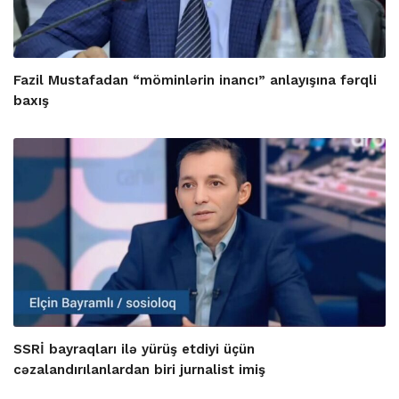
Fazil Mustafadan “möminlərin inancı” anlayışına fərqli
baxış
SSRİ bayraqları ilə yürüş etdiyi üçün
cəzalandırılanlardan biri jurnalist imiş