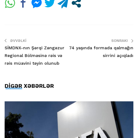
ƏVVƏLKI
SONRAKI
SİMDNX-nın Şərqi Zəngəzur
74 yaşında formada qalmağın
Regional Bölməsinə rəis və
sirrini açıqladı
rəis müavini təyin olunub
DİGƏR XƏBƏRLƏR