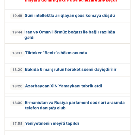
milyard dollarlıq aktiv dövlət nəzarətinə keçdi
Süni intellektlə arıqlayan şəxs komaya düşdü
19:49
İran və Oman Hörmüz boğazı ilə bağlı razılığa
19:44
gəldi
Tiktoker “Beniz”ə hökm oxundu
18:37
Bakıda 6 marşrutun hərəkət sxemi dəyişdirilir
18:20
Azərbaycan XİN Yamaykanı təbrik etdi
18:20
Ermənistan və Rusiya parlament sədrləri arasında
18:00
telefon danışığı olub
Yeniyetmənin meyiti tapıldı
17:58