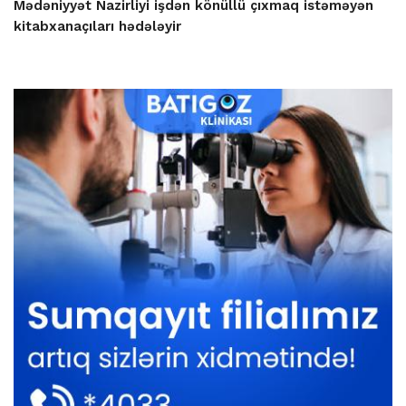
Mədəniyyət Nazirliyi işdən könüllü çıxmaq istəməyən
kitabxanaçıları hədələyir