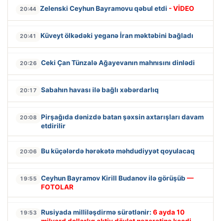
Zelenski Ceyhun Bayramovu qəbul etdi
- VİDEO
20:44
Küveyt ölkədəki yeganə İran məktəbini bağladı
20:41
Ceki Çan Tünzalə Ağayevanın mahnısını dinlədi
20:26
Sabahın havası ilə bağlı xəbərdarlıq
20:17
Pirşağıda dənizdə batan şəxsin axtarışları davam
20:08
etdirilir
Bu küçələrdə hərəkətə məhdudiyyət qoyulacaq
20:06
Ceyhun Bayramov Kirill Budanov ilə görüşüb
—
19:55
FOTOLAR
Rusiyada milliləşdirmə sürətlənir:
6 ayda 10
19:53