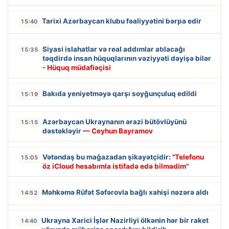
Tarixi Azərbaycan klubu fəaliyyətini bərpa edir
15:40
Siyasi islahatlar və real addımlar atılacağı
15:35
təqdirdə insan hüquqlarının vəziyyəti dəyişə bilər
- Hüquq müdafiəçisi
Bakıda yeniyetməyə qarşı soyğunçuluq edildi
15:19
Azərbaycan Ukraynanın ərazi bütövlüyünü
15:15
dəstəkləyir
— Ceyhun Bayramov
Vətəndaş bu mağazadan şikayətçidir:
"Telefonu
15:05
öz iCloud hesabımla istifadə edə bilmədim"
Məhkəmə Rüfət Səfərovla bağlı xahişi nəzərə aldı
14:52
Ukrayna Xarici İşlər Nazirliyi ölkənin hər bir raket
14:40