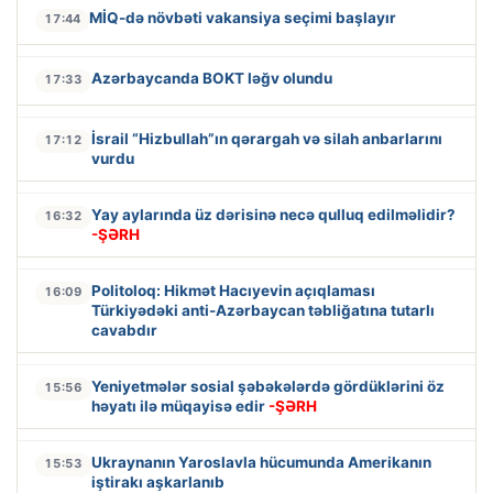
MİQ-də növbəti vakansiya seçimi başlayır
17:44
Azərbaycanda BOKT ləğv olundu
17:33
İsrail “Hizbullah”ın qərargah və silah anbarlarını
17:12
vurdu
Yay aylarında üz dərisinə necə qulluq edilməlidir?
16:32
-ŞƏRH
Politoloq: Hikmət Hacıyevin açıqlaması
16:09
Türkiyədəki anti-Azərbaycan təbliğatına tutarlı
cavabdır
Yeniyetmələr sosial şəbəkələrdə gördüklərini öz
15:56
həyatı ilə müqayisə edir
-ŞƏRH
Ukraynanın Yaroslavla hücumunda Amerikanın
15:53
iştirakı aşkarlanıb