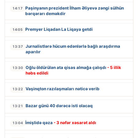
Paşinyanın prezident İlham Əliyevə zəngi sülhün
14:17
bərqərarı deməkdir
Premyer Liqadan La Liqaya getdi
14:05
Jurnalistlərə hücum edənlərlə bağlı araşdırma
13:37
aparılır
Oğlu öldürülən ata qisas almağa çalışdı
- 5 illik
13:30
həbs edildi
Vaşinqton razılaşmaları nəticə verib
13:22
Bazar günü 40 dərəcə isti olacaq
13:21
İmişlidə qəza
- 3 nəfər xəsarət aldı
13:04