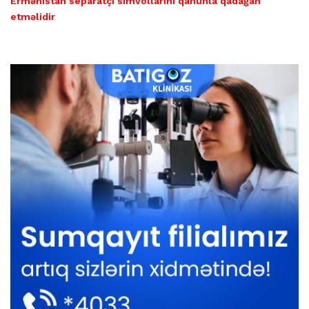
Ermənistan separatçı simvollarını qanunla qadağan
etməlidir