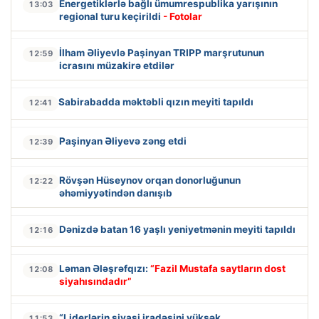
Energetiklərlə bağlı ümumrespublika yarışının
13:03
regional turu keçirildi
- Fotolar
İlham Əliyevlə Paşinyan TRIPP marşrutunun
12:59
icrasını müzakirə etdilər
Sabirabadda məktəbli qızın meyiti tapıldı
12:41
Paşinyan Əliyevə zəng etdi
12:39
Rövşən Hüseynov orqan donorluğunun
12:22
əhəmiyyətindən danışıb
Dənizdə batan 16 yaşlı yeniyetmənin meyiti tapıldı
12:16
Ləman Ələşrəfqızı:
“Fazil Mustafa saytların dost
12:08
siyahısındadır”
“Liderlərin siyasi iradəsini yüksək
11:53