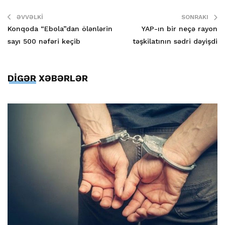
ƏVVƏLKI
SONRAKI
Konqoda “Ebola”dan ölənlərin
YAP-ın bir neçə rayon
sayı 500 nəfəri keçib
təşkilatının sədri dəyişdi
DİGƏR XƏBƏRLƏR