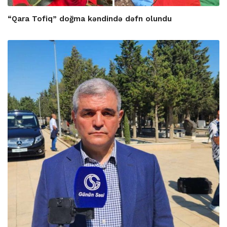
“Qara Tofiq” doğma kəndində dəfn olundu