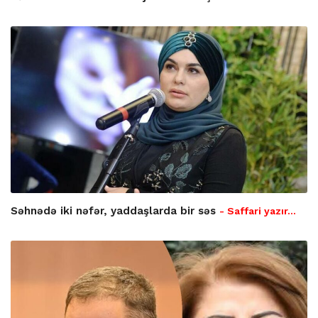
Səhnədə iki nəfər, yaddaşlarda bir səs
- Saffari yazır…