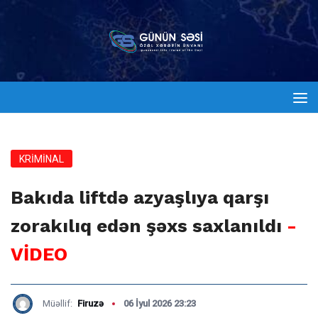
KRİMİNAL
Bakıda liftdə azyaşlıya qarşı
zorakılıq edən şəxs saxlanıldı
-
VİDEO
Müəllif:
Firuzə
06 İyul 2026 23:23