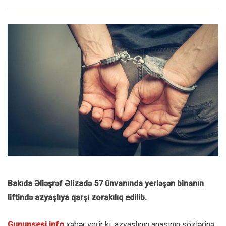
Bakıda Əliəşrəf Əlizadə 57 ünvanında yerləşən binanın
liftində azyaşlıya qarşı zorakılıq edilib.
Gununsesi.info
xəbər verir ki, azyaşlının anasının sözlərinə