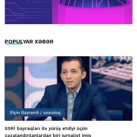
POPULYAR XƏBƏR
SSRİ bayraqları ilə yürüş etdiyi üçün
cəzalandırılanlardan biri jurnalist imiş