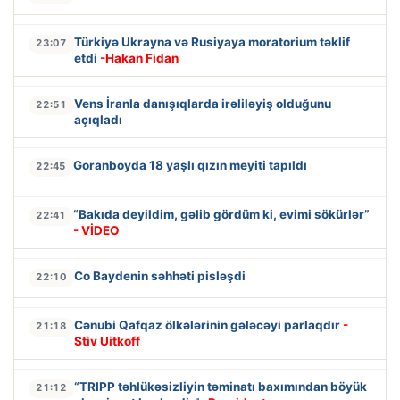
Türkiyə Ukrayna və Rusiyaya moratorium təklif
23:07
etdi
-Hakan Fidan
Vens İranla danışıqlarda irəliləyiş olduğunu
22:51
açıqladı
Goranboyda 18 yaşlı qızın meyiti tapıldı
22:45
“Bakıda deyildim, gəlib gördüm ki, evimi sökürlər”
22:41
- VİDEO
Co Baydenin səhhəti pisləşdi
22:10
Cənubi Qafqaz ölkələrinin gələcəyi parlaqdır
-
21:18
Stiv Uitkoff
“TRIPP təhlükəsizliyin təminatı baxımından böyük
21:12