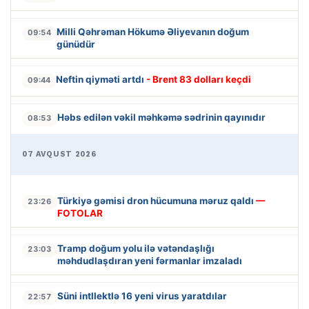
Milli Qəhrəman Hökumə Əliyevanın doğum
09:54
günüdür
Neftin qiyməti artdı
- Brent 83 dolları keçdi
09:44
Həbs edilən vəkil məhkəmə sədrinin qayınıdır
08:53
07 AVQUST 2026
Türkiyə gəmisi dron hücumuna məruz qaldı
—
23:26
FOTOLAR
Tramp doğum yolu ilə vətəndaşlığı
23:03
məhdudlaşdıran yeni fərmanlar imzaladı
Süni intllektlə 16 yeni virus yaratdılar
22:57