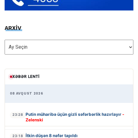
ARXİV
ARXİV
XƏBƏR LENTI
08 AVQUST 2026
Putin müharibə üçün gizli səfərbərlik hazırlayır
-
23:28
Zelenski
İtkin düşən 8 nəfər tapıldı
23:18