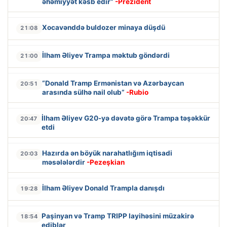
əhəmiyyət kəsb edir”
-Prezident
Xocavənddə buldozer minaya düşdü
21:08
İlham Əliyev Trampa məktub göndərdi
21:00
“Donald Tramp Ermənistan və Azərbaycan
20:51
arasında sülhə nail olub”
-Rubio
İlham Əliyev G20-yə dəvətə görə Trampa təşəkkür
20:47
etdi
Hazırda ən böyük narahatlığım iqtisadi
20:03
məsələlərdir
-Pezeşkian
İlham Əliyev Donald Trampla danışdı
19:28
Paşinyan və Tramp TRIPP layihəsini müzakirə
18:54
ediblər