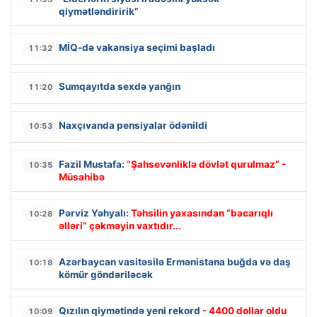
qiymətləndiririk”
MİQ-də vakansiya seçimi başladı
11:32
Sumqayıtda sexdə yanğın
11:20
Naxçıvanda pensiyalar ödənildi
10:53
Fazil Mustafa:
“Şahsevənliklə dövlət qurulmaz” -
10:35
Müsahibə
Pərviz Yəhyalı:
Təhsilin yaxasından “bacarıqlı
10:28
əlləri” çəkməyin vaxtıdır...
Azərbaycan vasitəsilə Ermənistana buğda və daş
10:18
kömür göndəriləcək
Qızılın qiymətində yeni rekord
- 4400 dollar oldu
10:09