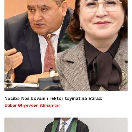
Nəcibə Nəsibovanın rektor təyinatına etiraz:
Etibar Əliyevdən ittihamlar