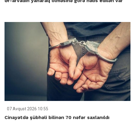
Ər-arvadın yanaraq ölməsinə görə həbs edilən var
07 Avqust 2026 10:55
Cinayətdə şübhəli bilinən 70 nəfər saxlanıldı