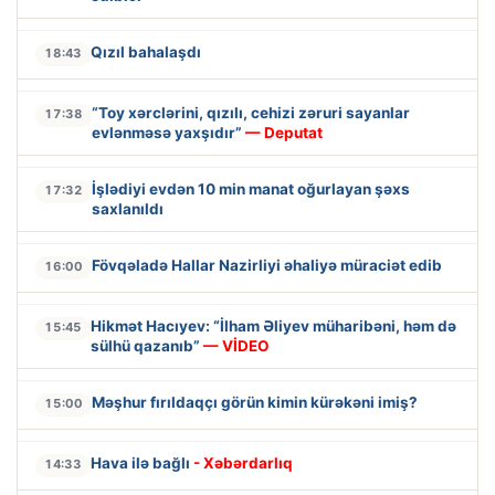
Qızıl bahalaşdı
18:43
“Toy xərclərini, qızılı, cehizi zəruri sayanlar
17:38
evlənməsə yaxşıdır”
— Deputat
İşlədiyi evdən 10 min manat oğurlayan şəxs
17:32
saxlanıldı
Fövqəladə Hallar Nazirliyi əhaliyə müraciət edib
16:00
Hikmət Hacıyev: “İlham Əliyev müharibəni, həm də
15:45
sülhü qazanıb”
— VİDEO
Məşhur fırıldaqçı görün kimin kürəkəni imiş?
15:00
Hava ilə bağlı
- Xəbərdarlıq
14:33