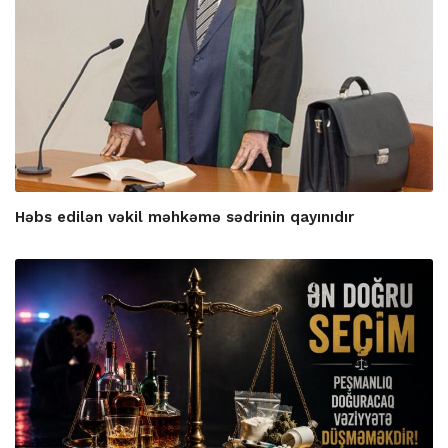
Həbs edilən vəkil məhkəmə sədrinin qayınıdır