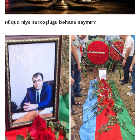
Hüquq niyə sərxoşluğu bəhanə saymır?