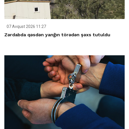
07 Avqust 2026 11:27
Zərdabda qəsdən yanğın törədən şəxs tutuldu