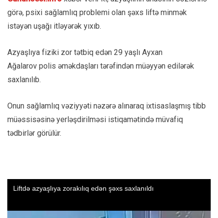
görə, psixi sağlamlıq problemi olan şəxs liftə minmək
istəyən uşağı itləyərək yıxıb.
Azyaşlıya fiziki zor tətbiq edən 29 yaşlı Ayxan
Ağalarov polis əməkdaşları tərəfindən müəyyən edilərək
saxlanılıb.
Onun sağlamlıq vəziyyəti nəzərə alınaraq ixtisaslaşmış tibb
müəssisəsinə yerləşdirilməsi istiqamətində müvafiq
tədbirlər görülür.