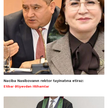
Nəcibə Nəsibovanın rektor təyinatına etiraz:
Etibar Əliyevdən ittihamlar