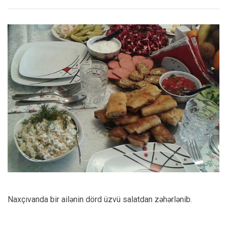
Naxçıvanda bir ailənin dörd üzvü salatdan zəhərlənib.