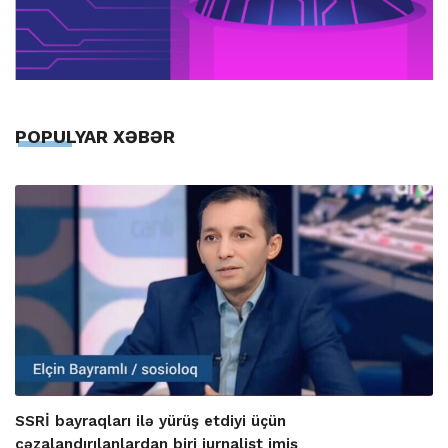
POPULYAR XƏBƏR
SSRİ bayraqları ilə yürüş etdiyi üçün
cəzalandırılanlardan biri jurnalist imiş