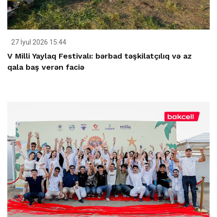
27 İyul 2026 15:44
V Milli Yaylaq Festivalı: bərbad təşkilatçılıq və az
qala baş verən faciə