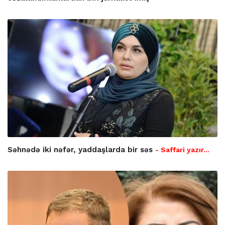
Səhnədə iki nəfər, yaddaşlarda bir səs
- Saffari yazır…