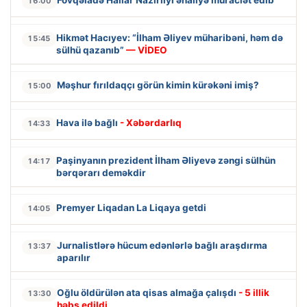
Fövqəladə Hallar Nazirliyi əhaliyə müraciət edib
16:00
Hikmət Hacıyev: “İlham Əliyev müharibəni, həm də
15:45
sülhü qazanıb”
— VİDEO
Məşhur fırıldaqçı görün kimin kürəkəni imiş?
15:00
Hava ilə bağlı
- Xəbərdarlıq
14:33
Paşinyanın prezident İlham Əliyevə zəngi sülhün
14:17
bərqərarı deməkdir
Premyer Liqadan La Liqaya getdi
14:05
Jurnalistlərə hücum edənlərlə bağlı araşdırma
13:37
aparılır
Oğlu öldürülən ata qisas almağa çalışdı
- 5 illik
13:30
həbs edildi