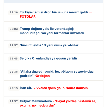
Türkiyə gəmisi dron hücumuna məruz qaldı
—
23:26
FOTOLAR
Tramp doğum yolu ilə vətəndaşlığı
23:03
məhdudlaşdıran yeni fərmanlar imzaladı
Süni intllektlə 16 yeni virus yaratdılar
22:57
Belçika Qrenlandiyaya qoşun yeridir
22:49
“Allaha dua edirəm ki, bu, bölgəmizə xeyir-dua
22:36
gətirsin”
-Ərdoğan
İran XİN:
Əvvəlcə qalib gəlin, sonra danışın
22:15
Gülyaz Məmmədova
- "Həyat yoldaşın istəmirsə,
21:57
oxuma, nə məcburdur"