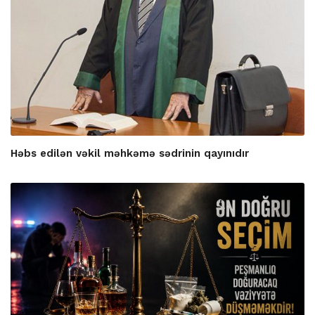
Həbs edilən vəkil məhkəmə sədrinin qayınıdır