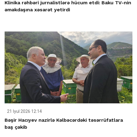
Klinika rəhbəri jurnalistlərə hücum etdi: Baku TV-nin
əməkdaşına xəsarət yetirdi
21 İyul 2026 12:14
Bəşir Hacıyev nazirlə Kəlbəcərdəki təsərrüfatlara
baş çəkib