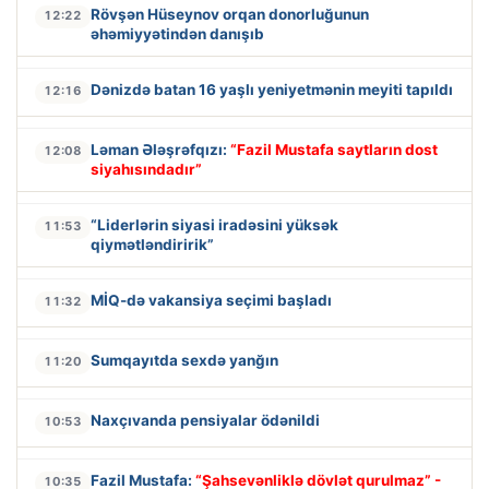
Rövşən Hüseynov orqan donorluğunun
12:22
əhəmiyyətindən danışıb
Dənizdə batan 16 yaşlı yeniyetmənin meyiti tapıldı
12:16
Ləman Ələşrəfqızı:
“Fazil Mustafa saytların dost
12:08
siyahısındadır”
“Liderlərin siyasi iradəsini yüksək
11:53
qiymətləndiririk”
MİQ-də vakansiya seçimi başladı
11:32
Sumqayıtda sexdə yanğın
11:20
Naxçıvanda pensiyalar ödənildi
10:53
Fazil Mustafa:
“Şahsevənliklə dövlət qurulmaz” -
10:35