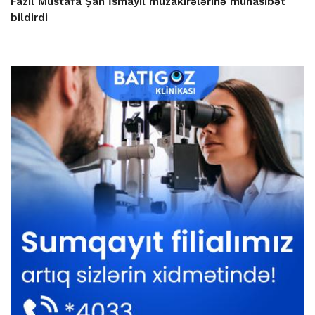
Fazil Mustafa Şah İsmayıl müzakirələrinə münasibət
bildirdi