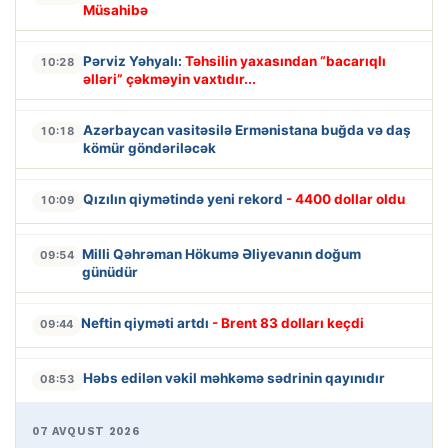
Müsahibə
Pərviz Yəhyalı:
Təhsilin yaxasından “bacarıqlı
10:28
əlləri” çəkməyin vaxtıdır...
Azərbaycan vasitəsilə Ermənistana buğda və daş
10:18
kömür göndəriləcək
Qızılın qiymətində yeni rekord
- 4400 dollar oldu
10:09
Milli Qəhrəman Hökumə Əliyevanın doğum
09:54
günüdür
Neftin qiyməti artdı
- Brent 83 dolları keçdi
09:44
Həbs edilən vəkil məhkəmə sədrinin qayınıdır
08:53
07 AVQUST 2026