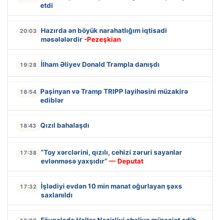
etdi
Hazırda ən böyük narahatlığım iqtisadi
20:03
məsələlərdir
-Pezeşkian
İlham Əliyev Donald Trampla danışdı
19:28
Paşinyan və Tramp TRIPP layihəsini müzakirə
18:54
ediblər
Qızıl bahalaşdı
18:43
“Toy xərclərini, qızılı, cehizi zəruri sayanlar
17:38
evlənməsə yaxşıdır”
— Deputat
İşlədiyi evdən 10 min manat oğurlayan şəxs
17:32
saxlanıldı