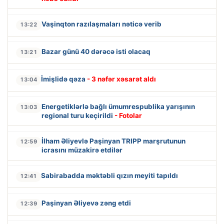
Vaşinqton razılaşmaları nəticə verib
13:22
Bazar günü 40 dərəcə isti olacaq
13:21
İmişlidə qəza
- 3 nəfər xəsarət aldı
13:04
Energetiklərlə bağlı ümumrespublika yarışının
13:03
regional turu keçirildi
- Fotolar
İlham Əliyevlə Paşinyan TRIPP marşrutunun
12:59
icrasını müzakirə etdilər
Sabirabadda məktəbli qızın meyiti tapıldı
12:41
Paşinyan Əliyevə zəng etdi
12:39