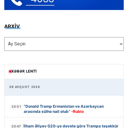
ARXİV
ARXİV
XƏBƏR LENTI
08 AVQUST 2026
“Donald Tramp Ermənistan və Azərbaycan
20:51
arasında sülhə nail olub”
-Rubio
İlham Əliyev G20-yə dəvətə görə Trampa təşəkkür
20:47