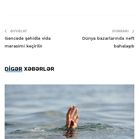
ƏVVƏLKI
SONRAKI
Gəncədə şəhidlə vida
Dünya bazarlarında neft
mərasimi keçirilir
bahalaşıb
DİGƏR XƏBƏRLƏR