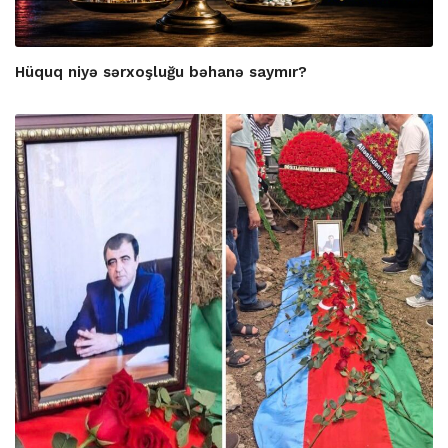
Hüquq niyə sərxoşluğu bəhanə saymır?