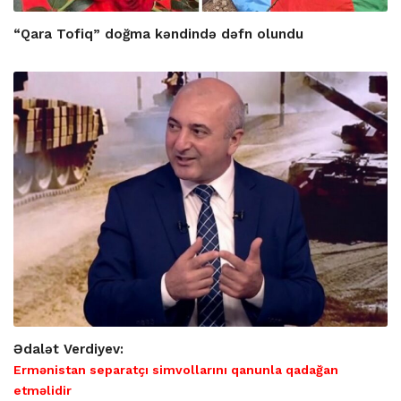
“Qara Tofiq” doğma kəndində dəfn olundu
Ədalət Verdiyev:
Ermənistan separatçı simvollarını qanunla qadağan
etməlidir