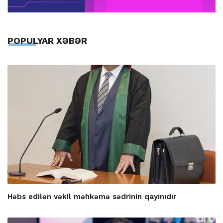
POPULYAR XƏBƏR
Həbs edilən vəkil məhkəmə sədrinin qayınıdır