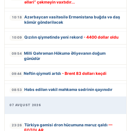
əlləri” çəkməyin vaxtıdır...
Azərbaycan vasitəsilə Ermənistana buğda və daş
10:18
kömür göndəriləcək
Qızılın qiymətində yeni rekord
- 4400 dollar oldu
10:09
Milli Qəhrəman Hökumə Əliyevanın doğum
09:54
günüdür
Neftin qiyməti artdı
- Brent 83 dolları keçdi
09:44
Həbs edilən vəkil məhkəmə sədrinin qayınıdır
08:53
07 AVQUST 2026
Türkiyə gəmisi dron hücumuna məruz qaldı
—
23:26
FOTOLAR