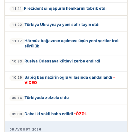
Prezident sinqapurlu həmkarını təbrik etdi
11:44
Türkiyə Ukraynaya yeni səfir təyin etdi
11:22
Hörmüz boğazının açılması üçün yeni şərtlər irəli
11:17
sürülüb
Rusiya Odessaya kütləvi zərbə endirdi
10:33
Sabiq baş nazirin oğlu villasında qandallandı
-
10:29
VİDEO
Türkiyədə zəlzələ oldu
09:16
Daha iki vəkil həbs edildi
-ÖZƏL
09:00
08 AVQUST 2026