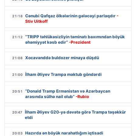
Cənubi Qafqaz ölkələrinin gələcəyi parlaqdır
-
21:18
Stiv Uitkoff
“TRIPP təhlükəsizliyin təminatı baxımından böyük
21:12
əhəmiyyət kəsb edir”
-Prezident
Xocavənddə buldozer minaya düşdü
21:08
İlham Əliyev Trampa məktub göndərdi
21:00
“Donald Tramp Ermənistan və Azərbaycan
20:51
arasında sülhə nail olub”
-Rubio
İlham Əliyev G20-yə dəvətə görə Trampa təşəkkür
20:47
etdi
Hazırda ən böyük narahatlığım iqtisadi
20:03