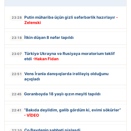
Putin müharibə üçün gizli səfərbərlik hazırlayır
-
23:28
Zelenski
İtkin düşən 8 nəfər tapıldı
23:18
Türkiyə Ukrayna və Rusiyaya moratorium təklif
23:07
etdi
-Hakan Fidan
Vens İranla danışıqlarda irəliləyiş olduğunu
22:51
açıqladı
Goranboyda 18 yaşlı qızın meyiti tapıldı
22:45
“Bakıda deyildim, gəlib gördüm ki, evimi sökürlər”
22:41
- VİDEO
Co Baydenin səhhəti pisləşdi
22:10