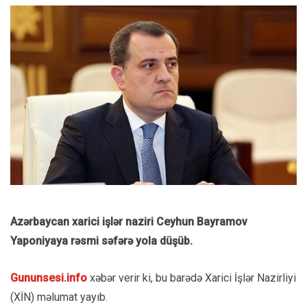
Azərbaycan xarici işlər naziri Ceyhun Bayramov
Yaponiyaya rəsmi səfərə yola düşüb.
Gununsesi.info
xəbər verir ki, bu barədə Xarici İşlər Nazirliyi
(XİN) məlumat yayıb.