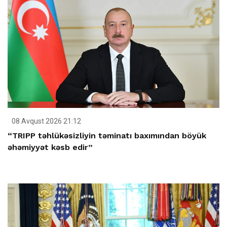
08 Avqust 2026 21:12
“TRIPP təhlükəsizliyin təminatı baxımından böyük
əhəmiyyət kəsb edir”