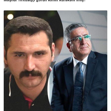
Məşhur fırıldaqçı görün kimin kürəkəni imiş?