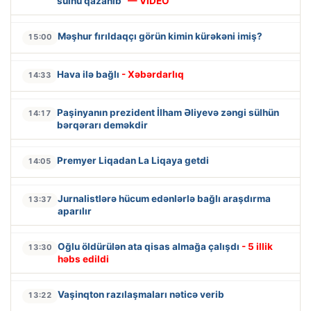
sülhü qazanıb”
— VİDEO
Məşhur fırıldaqçı görün kimin kürəkəni imiş?
15:00
Hava ilə bağlı
- Xəbərdarlıq
14:33
Paşinyanın prezident İlham Əliyevə zəngi sülhün
14:17
bərqərarı deməkdir
Premyer Liqadan La Liqaya getdi
14:05
Jurnalistlərə hücum edənlərlə bağlı araşdırma
13:37
aparılır
Oğlu öldürülən ata qisas almağa çalışdı
- 5 illik
13:30
həbs edildi
Vaşinqton razılaşmaları nəticə verib
13:22