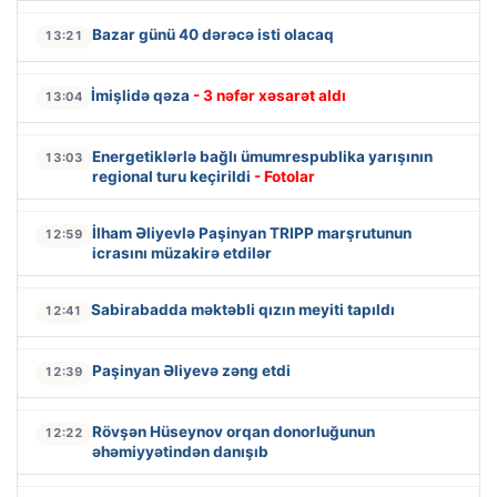
Bazar günü 40 dərəcə isti olacaq
13:21
İmişlidə qəza
- 3 nəfər xəsarət aldı
13:04
Energetiklərlə bağlı ümumrespublika yarışının
13:03
regional turu keçirildi
- Fotolar
İlham Əliyevlə Paşinyan TRIPP marşrutunun
12:59
icrasını müzakirə etdilər
Sabirabadda məktəbli qızın meyiti tapıldı
12:41
Paşinyan Əliyevə zəng etdi
12:39
Rövşən Hüseynov orqan donorluğunun
12:22
əhəmiyyətindən danışıb