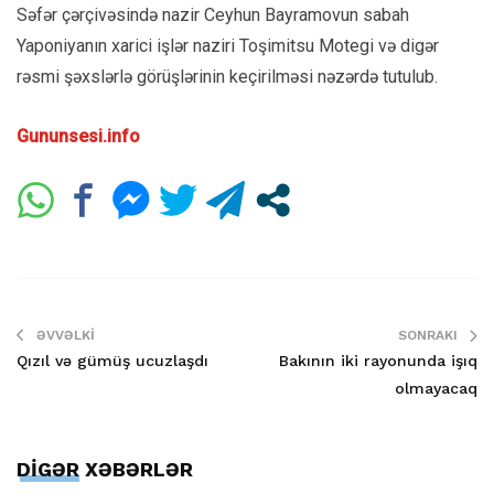
Səfər çərçivəsində nazir Ceyhun Bayramovun sabah
Yaponiyanın xarici işlər naziri Toşimitsu Motegi və digər
rəsmi şəxslərlə görüşlərinin keçirilməsi nəzərdə tutulub.
Gununsesi.info
ƏVVƏLKI
SONRAKI
Qızıl və gümüş ucuzlaşdı
Bakının iki rayonunda işıq
olmayacaq
DİGƏR XƏBƏRLƏR