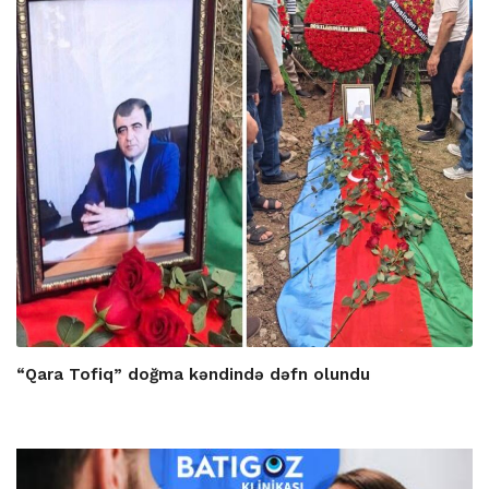
“Qara Tofiq” doğma kəndində dəfn olundu