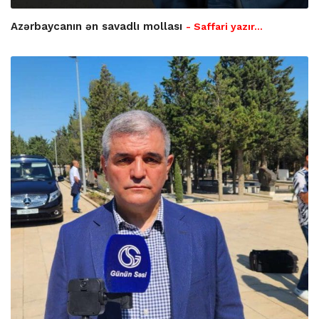
Azərbaycanın ən savadlı mollası
- Saffari yazır…