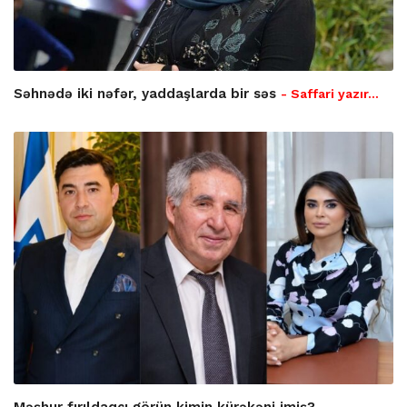
Səhnədə iki nəfər, yaddaşlarda bir səs
- Saffari yazır…