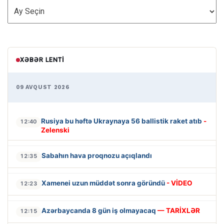
ARXİV
XƏBƏR LENTI
09 AVQUST 2026
Rusiya bu həftə Ukraynaya 56 ballistik raket atıb
-
12:40
Zelenski
Sabahın hava proqnozu açıqlandı
12:35
Xamenei uzun müddət sonra göründü
- VİDEO
12:23
Azərbaycanda 8 gün iş olmayacaq
— TARİXLƏR
12:15