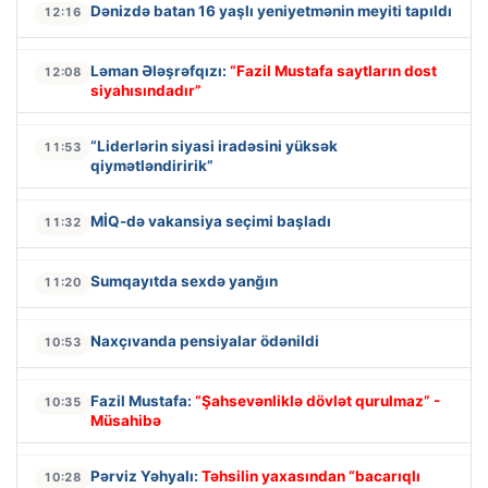
Dənizdə batan 16 yaşlı yeniyetmənin meyiti tapıldı
12:16
Ləman Ələşrəfqızı:
“Fazil Mustafa saytların dost
12:08
siyahısındadır”
“Liderlərin siyasi iradəsini yüksək
11:53
qiymətləndiririk”
MİQ-də vakansiya seçimi başladı
11:32
Sumqayıtda sexdə yanğın
11:20
Naxçıvanda pensiyalar ödənildi
10:53
Fazil Mustafa:
“Şahsevənliklə dövlət qurulmaz” -
10:35
Müsahibə
Pərviz Yəhyalı:
Təhsilin yaxasından “bacarıqlı
10:28