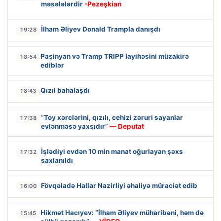
məsələlərdir
-Pezeşkian
İlham Əliyev Donald Trampla danışdı
19:28
Paşinyan və Tramp TRIPP layihəsini müzakirə
18:54
ediblər
Qızıl bahalaşdı
18:43
“Toy xərclərini, qızılı, cehizi zəruri sayanlar
17:38
evlənməsə yaxşıdır”
— Deputat
İşlədiyi evdən 10 min manat oğurlayan şəxs
17:32
saxlanıldı
Fövqəladə Hallar Nazirliyi əhaliyə müraciət edib
16:00
Hikmət Hacıyev: “İlham Əliyev müharibəni, həm də
15:45