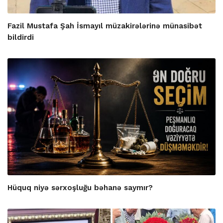
Fazil Mustafa Şah İsmayıl müzakirələrinə münasibət
bildirdi
Hüquq niyə sərxoşluğu bəhanə saymır?