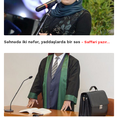
Səhnədə iki nəfər, yaddaşlarda bir səs
- Saffari yazır…