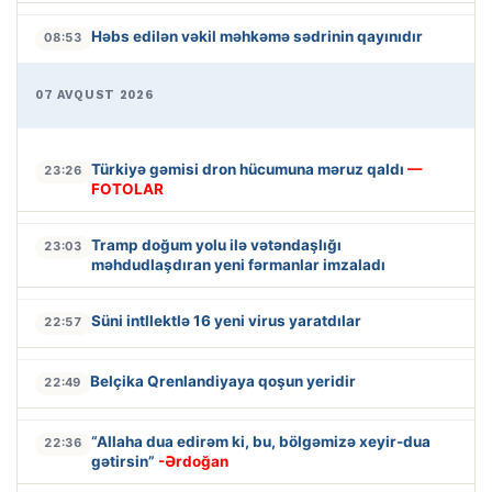
Həbs edilən vəkil məhkəmə sədrinin qayınıdır
08:53
07 AVQUST 2026
Türkiyə gəmisi dron hücumuna məruz qaldı
—
23:26
FOTOLAR
Tramp doğum yolu ilə vətəndaşlığı
23:03
məhdudlaşdıran yeni fərmanlar imzaladı
Süni intllektlə 16 yeni virus yaratdılar
22:57
Belçika Qrenlandiyaya qoşun yeridir
22:49
“Allaha dua edirəm ki, bu, bölgəmizə xeyir-dua
22:36
gətirsin”
-Ərdoğan