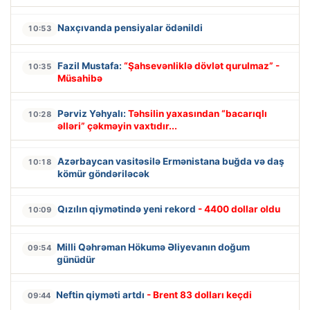
Naxçıvanda pensiyalar ödənildi
10:53
Fazil Mustafa:
“Şahsevənliklə dövlət qurulmaz” -
10:35
Müsahibə
Pərviz Yəhyalı:
Təhsilin yaxasından “bacarıqlı
10:28
əlləri” çəkməyin vaxtıdır...
Azərbaycan vasitəsilə Ermənistana buğda və daş
10:18
kömür göndəriləcək
Qızılın qiymətində yeni rekord
- 4400 dollar oldu
10:09
Milli Qəhrəman Hökumə Əliyevanın doğum
09:54
günüdür
Neftin qiyməti artdı
- Brent 83 dolları keçdi
09:44