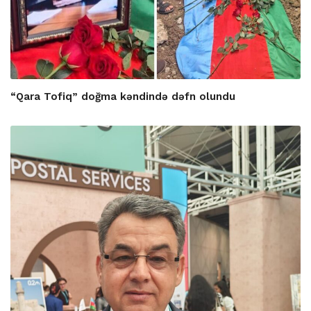
“Qara Tofiq” doğma kəndində dəfn olundu