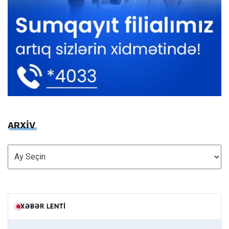
ARXİV
ARXİV
XƏBƏR LENTI