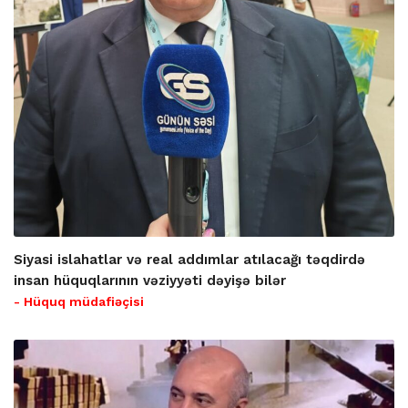
Siyasi islahatlar və real addımlar atılacağı təqdirdə
insan hüquqlarının vəziyyəti dəyişə bilər
- Hüquq müdafiəçisi