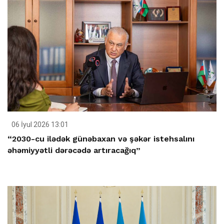
06 İyul 2026 13:01
“2030-cu ilədək günəbaxan və şəkər istehsalını
əhəmiyyətli dərəcədə artıracağıq”