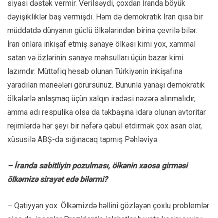
siyasi dəstək vermir. Verilsəydi, çoxdan İranda böyük
dəyişikliklər baş vermişdi. Həm də demokratik İran qısa bir
müddətdə dünyanın güclü ölkələrindən birinə çevrilə bilər.
İran onlara inkişaf etmiş sənaye ölkəsi kimi yox, xammal
satan və özlərinin sənaye məhsulları üçün bazar kimi
lazımdır. Müttəfiq hesab olunan Türkiyənin inkişafına
yaradılan maneələri görürsünüz. Bununla yanaşı demokratik
ölkələrlə anlaşmaq üçün xalqın iradəsi nəzərə alınmalıdır,
amma adı respulika olsa da təkbaşına idarə olunan avtoritar
rejimlərdə hər şeyi bir nəfərə qəbul etdirmək çox asan olar,
xüsusilə ABŞ-də sığınacaq tapmış Pəhləviyə.
– İranda sabitliyin pozulması, ölkənin xaosa girməsi
ölkəmizə sirayət edə bilərmi?
– Qətiyyən yox. Ölkəmizdə həllini gözləyən çoxlu problemlər