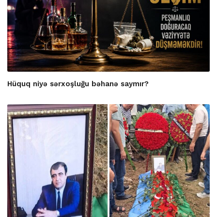
Hüquq niyə sərxoşluğu bəhanə saymır?