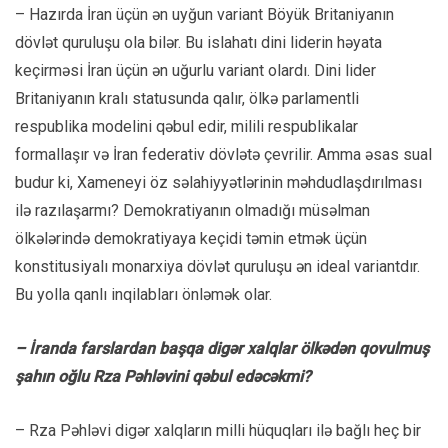
– Hazırda İran üçün ən uyğun variant Böyük Britaniyanın
dövlət quruluşu ola bilər. Bu islahatı dini liderin həyata
keçirməsi İran üçün ən uğurlu variant olardı. Dini lider
Britaniyanın kralı statusunda qalır, ölkə parlamentli
respublika modelini qəbul edir, milili respublikalar
formallaşır və İran federativ dövlətə çevrilir. Amma əsas sual
budur ki, Xameneyi öz səlahiyyətlərinin məhdudlaşdırılması
ilə razılaşarmı? Demokratiyanın olmadığı müsəlman
ölkələrində demokratiyaya keçidi təmin etmək üçün
konstitusiyalı monarxiya dövlət quruluşu ən ideal variantdır.
Bu yolla qanlı inqilabları önləmək olar.
– İranda farslardan başqa digər xalqlar ölkədən qovulmuş
şahın oğlu Rza Pəhləvini qəbul edəcəkmi?
– Rza Pəhləvi digər xalqların milli hüquqları ilə bağlı heç bir