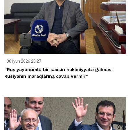
06 İyun 2026 23:27
“Rusiyayönümlü bir şəxsin hakimiyyətə gəlməsi
Rusiyanın maraqlarına cavab vermir”