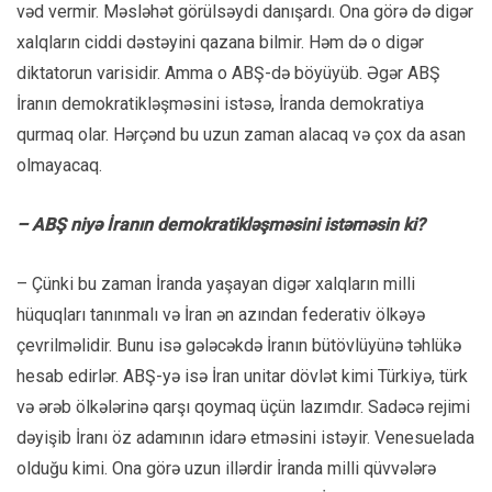
vəd vermir. Məsləhət görülsəydi danışardı. Ona görə də digər
xalqların ciddi dəstəyini qazana bilmir. Həm də o digər
diktatorun varisidir. Amma o ABŞ-də böyüyüb. Əgər ABŞ
İranın demokratikləşməsini istəsə, İranda demokratiya
qurmaq olar. Hərçənd bu uzun zaman alacaq və çox da asan
olmayacaq.
– ABŞ niyə İranın demokratikləşməsini istəməsin ki?
– Çünki bu zaman İranda yaşayan digər xalqların milli
hüquqları tanınmalı və İran ən azından federativ ölkəyə
çevrilməlidir. Bunu isə gələcəkdə İranın bütövlüyünə təhlükə
hesab edirlər. ABŞ-yə isə İran unitar dövlət kimi Türkiyə, türk
və ərəb ölkələrinə qarşı qoymaq üçün lazımdır. Sadəcə rejimi
dəyişib İranı öz adamının idarə etməsini istəyir. Venesuelada
olduğu kimi. Ona görə uzun illərdir İranda milli qüvvələrə