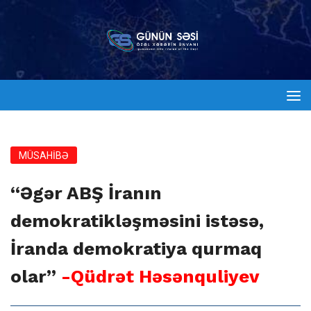
MÜSAHİBƏ
“Əgər ABŞ İranın
demokratikləşməsini istəsə,
İranda demokratiya qurmaq
olar”
-Qüdrət Həsənquliyev