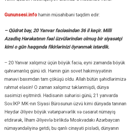
Gununsesi.info
həmin müsahibəni təqdim edir:
– Qüdrət bəy, 20 Yanvar faciəsindən 36 il keçir. Milli
Azadlıq Hərəkatının fəal üzvülərindən olmuş bir siyasətçi
kimi o gün haqqında fikirlərinizi öyrənmək istərdik.
– 20 Yanvar xalqımız üçün böyük faciə, eyni zamanda böyük
qəhrəmanlıq günü idi. Həmin gün sovet hakimiyyətinin
mənəvi baxımdan tam çöküşü oldu. Allah bütün şəhidlərimizə
rəhmət eləsin! O zaman xalqımız təklənmişdi, dünya
səsimizi eşitmirdi. Hadisənin səhərisi günü, 21 yanvarda
Sov.İKP MK-nın Siyasi Bürosunun üzvü kimi dünyada tanınan
Heydər Əliyev böyük vətənpərvərlik və cəsarət nümayiş
etdirərək, İlham Əliyevlə birlikdə Moskvadakı Azərbaycan
nümayəndəliyinə getdi, bu qanlı cinayəti pislədi, dünyanın