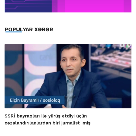
POPULYAR XƏBƏR
SSRİ bayraqları ilə yürüş etdiyi üçün
cəzalandırılanlardan biri jurnalist imiş