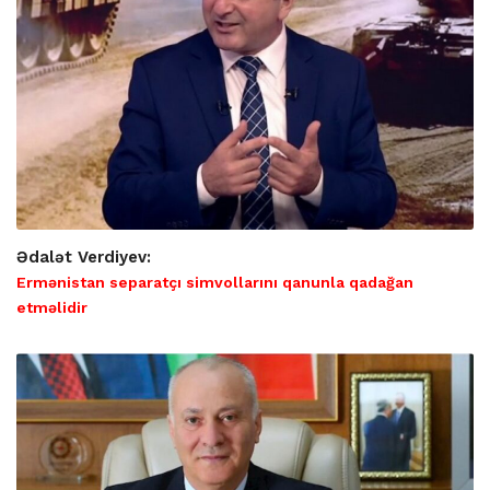
Ədalət Verdiyev:
Ermənistan separatçı simvollarını qanunla qadağan
etməlidir