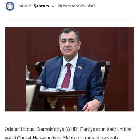
Müəllif:
Şəbnəm
20 Yanvar 2026 14:03
Ədalət, Hüquq, Demokratiya (ƏHD) Partiyasının sədri, millət
vəkili Qüdrət Həsənquliyev Elchi.az-a müsahibə verib.