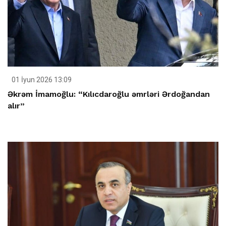
01 İyun 2026 13:09
Əkrəm İmamoğlu: “Kılıcdaroğlu əmrləri Ərdoğandan
alır”