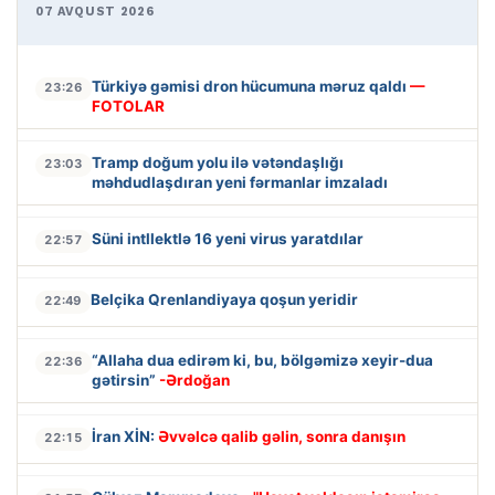
07 AVQUST 2026
Türkiyə gəmisi dron hücumuna məruz qaldı
—
23:26
FOTOLAR
Tramp doğum yolu ilə vətəndaşlığı
23:03
məhdudlaşdıran yeni fərmanlar imzaladı
Süni intllektlə 16 yeni virus yaratdılar
22:57
Belçika Qrenlandiyaya qoşun yeridir
22:49
“Allaha dua edirəm ki, bu, bölgəmizə xeyir-dua
22:36
gətirsin”
-Ərdoğan
İran XİN:
Əvvəlcə qalib gəlin, sonra danışın
22:15