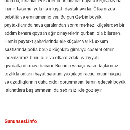
olsa da, insanlar Prezidentin islahatlar həyata keçirəcəyinə
inanır, təkamül yolu ilə inkişafı dəstəkləyirlər. Ölkəmizdə
sabitlik və əminamanlıq var. Bu gün Qərbin böyük
paytaxtlarında hava qaralandan sonra mərkəzi küçələrdən bir
addım kənara qoysan ağır cinayətlərin qurbanı ola bilərsən.
Həmin paytaxt şəhərlərində elə küçələr var ki, axşam
saatlarında polis belə o küçələrə girməyə cəsarət etmir.
İnsanlarımız bunu bilir və ölkəmizdəki vəziyyəti
qiymətləndirməyi bacarır. Bununla yanaşı, vətəndaşlarımız
tezliklə onların həyat şəraitini yaxşılaşdıracaq, insan hüquq
və azadlıqlarının daha ciddi qorunmasını təmin edəcək böyük
islahatlara başlanmasını da səbirsizliklə gözləyir.
Gununsesi.info