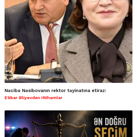
Nəcibə Nəsibovanın rektor təyinatına etiraz:
Etibar Əliyevdən ittihamlar