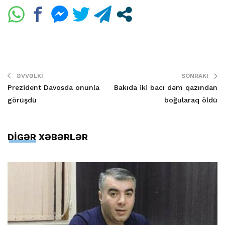
ƏVVƏLKI
SONRAKI
Prezident Davosda onunla
Bakıda iki bacı dəm qazından
görüşdü
boğularaq öldü
DİGƏR XƏBƏRLƏR