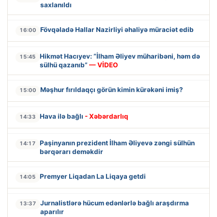
saxlanıldı
Fövqəladə Hallar Nazirliyi əhaliyə müraciət edib
16:00
Hikmət Hacıyev: “İlham Əliyev müharibəni, həm də
15:45
sülhü qazanıb”
— VİDEO
Məşhur fırıldaqçı görün kimin kürəkəni imiş?
15:00
Hava ilə bağlı
- Xəbərdarlıq
14:33
Paşinyanın prezident İlham Əliyevə zəngi sülhün
14:17
bərqərarı deməkdir
Premyer Liqadan La Liqaya getdi
14:05
Jurnalistlərə hücum edənlərlə bağlı araşdırma
13:37
aparılır