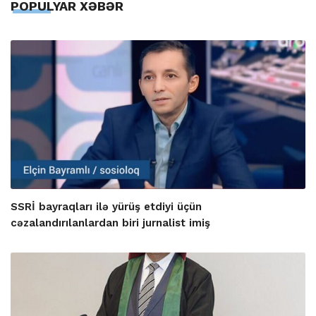
POPULYAR XƏBƏR
SSRİ bayraqları ilə yürüş etdiyi üçün
cəzalandırılanlardan biri jurnalist imiş