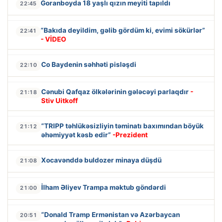
Goranboyda 18 yaşlı qızın meyiti tapıldı
22:45
“Bakıda deyildim, gəlib gördüm ki, evimi sökürlər”
22:41
- VİDEO
Co Baydenin səhhəti pisləşdi
22:10
Cənubi Qafqaz ölkələrinin gələcəyi parlaqdır
-
21:18
Stiv Uitkoff
“TRIPP təhlükəsizliyin təminatı baxımından böyük
21:12
əhəmiyyət kəsb edir”
-Prezident
Xocavənddə buldozer minaya düşdü
21:08
İlham Əliyev Trampa məktub göndərdi
21:00
“Donald Tramp Ermənistan və Azərbaycan
20:51