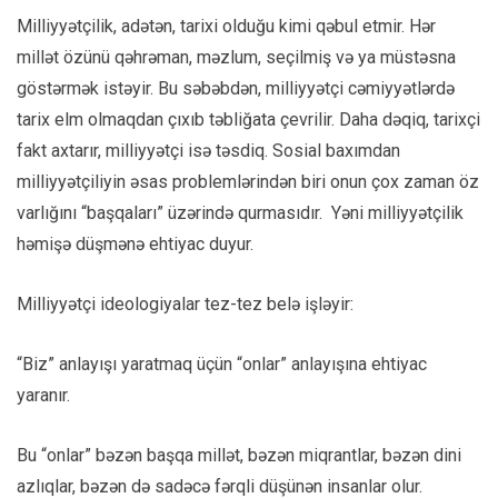
Milliyyətçilik, adətən, tarixi olduğu kimi qəbul etmir. Hər
millət özünü qəhrəman, məzlum, seçilmiş və ya müstəsna
göstərmək istəyir. Bu səbəbdən, milliyyətçi cəmiyyətlərdə
tarix elm olmaqdan çıxıb təbliğata çevrilir. Daha dəqiq, tarixçi
fakt axtarır, milliyyətçi isə təsdiq. Sosial baxımdan
milliyyətçiliyin əsas problemlərindən biri onun çox zaman öz
varlığını “başqaları” üzərində qurmasıdır. Yəni milliyyətçilik
həmişə düşmənə ehtiyac duyur.
Milliyyətçi ideologiyalar tez-tez belə işləyir:
“Biz” anlayışı yaratmaq üçün “onlar” anlayışına ehtiyac
yaranır.
Bu “onlar” bəzən başqa millət, bəzən miqrantlar, bəzən dini
azlıqlar, bəzən də sadəcə fərqli düşünən insanlar olur.