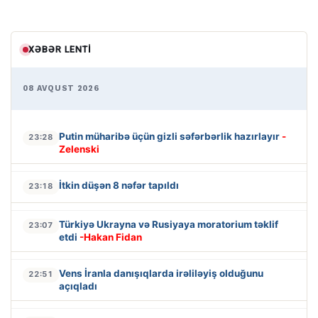
XƏBƏR LENTI
08 AVQUST 2026
Putin müharibə üçün gizli səfərbərlik hazırlayır
-
23:28
Zelenski
İtkin düşən 8 nəfər tapıldı
23:18
Türkiyə Ukrayna və Rusiyaya moratorium təklif
23:07
etdi
-Hakan Fidan
Vens İranla danışıqlarda irəliləyiş olduğunu
22:51
açıqladı