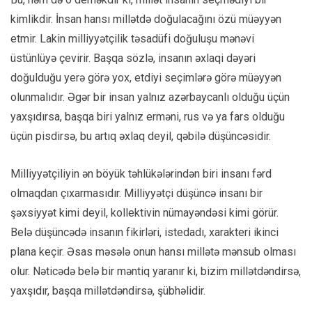
kimlikdir. İnsan hansı millətdə doğulacağını özü müəyyən
etmir. Lakin milliyyətçilik təsadüfi doğuluşu mənəvi
üstünlüyə çevirir. Başqa sözlə, insanın əxlaqi dəyəri
doğulduğu yerə görə yox, etdiyi seçimlərə görə müəyyən
olunmalıdır. Əgər bir insan yalnız azərbaycanlı olduğu üçün
yaxşıdırsa, başqa biri yalnız erməni, rus və ya fars olduğu
üçün pisdirsə, bu artıq əxlaq deyil, qəbilə düşüncəsidir.
Milliyyətçiliyin ən böyük təhlükələrindən biri insanı fərd
olmaqdan çıxarmasıdır. Milliyyətçi düşüncə insanı bir
şəxsiyyət kimi deyil, kollektivin nümayəndəsi kimi görür.
Belə düşüncədə insanın fikirləri, istedadı, xarakteri ikinci
plana keçir. Əsas məsələ onun hansı millətə mənsub olması
olur. Nəticədə belə bir məntiq yaranır ki, bizim millətdəndirsə,
yaxşıdır, başqa millətdəndirsə, şübhəlidir.