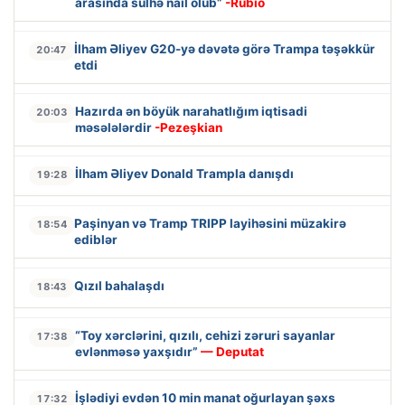
arasında sülhə nail olub”
-Rubio
İlham Əliyev G20-yə dəvətə görə Trampa təşəkkür
20:47
etdi
Hazırda ən böyük narahatlığım iqtisadi
20:03
məsələlərdir
-Pezeşkian
İlham Əliyev Donald Trampla danışdı
19:28
Paşinyan və Tramp TRIPP layihəsini müzakirə
18:54
ediblər
Qızıl bahalaşdı
18:43
“Toy xərclərini, qızılı, cehizi zəruri sayanlar
17:38
evlənməsə yaxşıdır”
— Deputat
İşlədiyi evdən 10 min manat oğurlayan şəxs
17:32