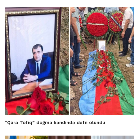
“Qara Tofiq” doğma kəndində dəfn olundu