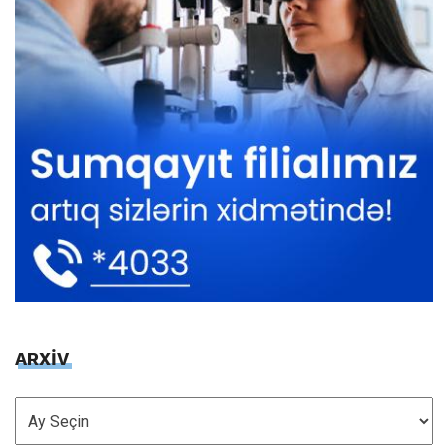
ARXİV
ARXİV