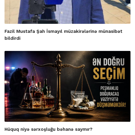
Fazil Mustafa Şah İsmayıl müzakirələrinə münasibət
bildirdi
Hüquq niyə sərxoşluğu bəhanə saymır?