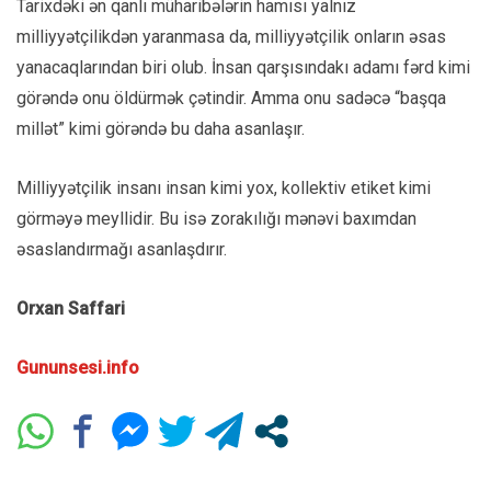
Tarixdəki ən qanlı müharibələrin hamısı yalnız
milliyyətçilikdən yaranmasa da, milliyyətçilik onların əsas
yanacaqlarından biri olub. İnsan qarşısındakı adamı fərd kimi
görəndə onu öldürmək çətindir. Amma onu sadəcə “başqa
millət” kimi görəndə bu daha asanlaşır.
Milliyyətçilik insanı insan kimi yox, kollektiv etiket kimi
görməyə meyllidir. Bu isə zorakılığı mənəvi baxımdan
əsaslandırmağı asanlaşdırır.
Orxan Saffari
Gununsesi.info