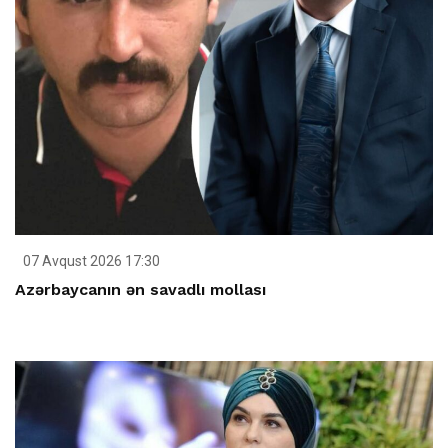
07 Avqust 2026 17:30
Azərbaycanın ən savadlı mollası