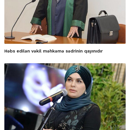
Həbs edilən vəkil məhkəmə sədrinin qayınıdır