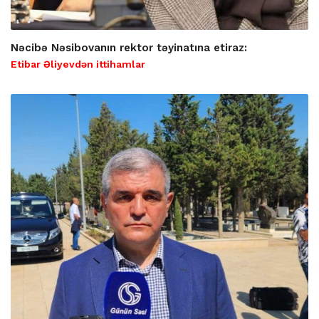
Nəcibə Nəsibovanın rektor təyinatına etiraz:
Etibar Əliyevdən ittihamlar