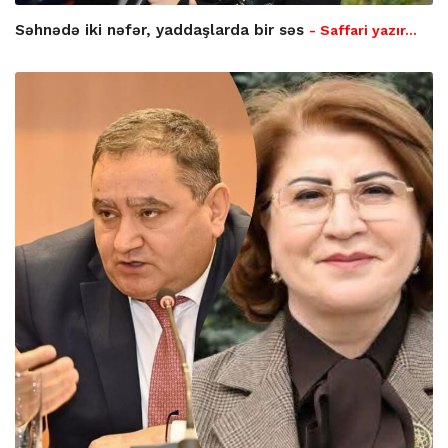
Səhnədə iki nəfər, yaddaşlarda bir səs
- Saffari yazır…