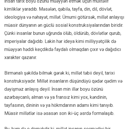
İnsan tarix boyu özünü müəyyən etmək üçün müxtəlif
kimliklər yaradıb. Məsələn, qəbilə, tayfa, din, dil, dövlət,
ideologiya və nəhayət, millət. Ümumi götürsək, millət anlayışı
müasir dünyanın ən güclü sosial konstruksiyalarından biridir.
Çünki insanlar bunun uğrunda ölüb, öldürüb, dövlətlər qurub,
imperiyalar dağıdıb. Lakin hər ideya kimi milliyyətçilik də
müəyyən həddi keçdikdə faydalı olmaqdan çıxır və dağıdıcı
xarakter qazanır.
Birmənalı şəkildə bilmək gərək ki, millət təbii deyil, tarixi
konstruksiyadır. Millət insanların düşündüyü qədər qədim və
dəyişməz anlayış deyil. İnsan min illər boyu özünü
azərbaycanlı, alman və ya fransız kimi yox, kəndinin,
tayfasının, dininin və ya hökmdarının adamı kimi tanıyıb.
Müasir millətlər isə əsasən son iki-üç əsrdə formalaşıb.
Bu, həm də o deməkdir ki, millət insanın seçmədiyi bir