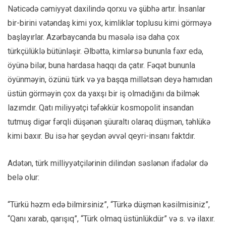
Nəticədə cəmiyyət daxilində qorxu və şübhə artır. İnsanlar
bir-birini vətəndaş kimi yox, kimliklər toplusu kimi görməyə
başlayırlar. Azərbaycanda bu məsələ isə daha çox
türkçülüklə bütünləşir. Əlbəttə, kimlərsə bununla fəxr edə,
öyünə bilər, buna hardasa haqqı da çatır. Fəqət bununla
öyünməyin, özünü türk və ya başqa millətsən deyə hamıdan
üstün görməyin çox da yaxşı bir iş olmadığını da bilmək
lazımdır. Qatı miliyyətçi təfəkkür kosmopolit insandan
tutmuş digər fərqli düşənən şüuraltı olaraq düşmən, təhlükə
kimi baxır. Bu isə hər şeydən əvvəl qeyri-insanı faktdır.
Adətən, türk milliyyətçilərinin dilindən səslənən ifadələr də
belə olur:
“Türkü həzm edə bilmirsiniz”, “Türkə düşmən kəsilmisiniz”,
“Qanı xarab, qarışıq”, “Türk olmaq üstünlükdür” və s. və ilaxır.