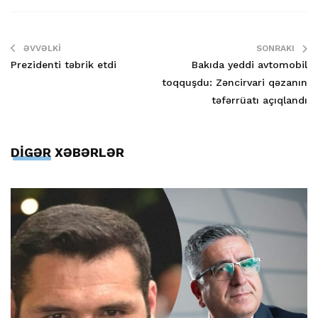
ƏVVƏLKI
SONRAKI
Prezidenti təbrik etdi
Bakıda yeddi avtomobil
toqquşdu: Zəncirvari qəzanın
təfərrüatı açıqlandı
DİGƏR XƏBƏRLƏR