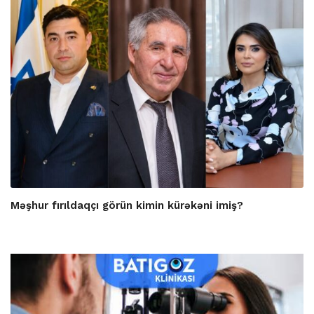
Məşhur fırıldaqçı görün kimin kürəkəni imiş?