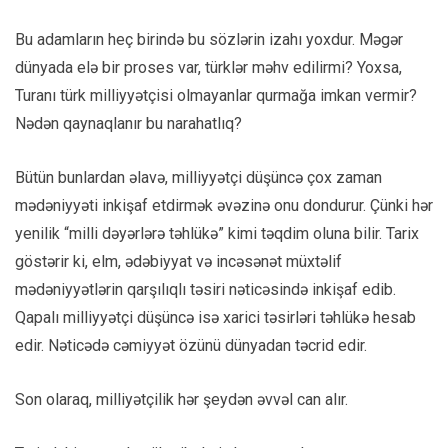
Bu adamların heç birində bu sözlərin izahı yoxdur. Məgər
dünyada elə bir proses var, türklər məhv edilirmi? Yoxsa,
Turanı türk milliyyətçisi olmayanlar qurmağa imkan vermir?
Nədən qaynaqlanır bu narahatlıq?
Bütün bunlardan əlavə, milliyyətçi düşüncə çox zaman
mədəniyyəti inkişaf etdirmək əvəzinə onu dondurur. Çünki hər
yenilik “milli dəyərlərə təhlükə” kimi təqdim oluna bilir. Tarix
göstərir ki, elm, ədəbiyyat və incəsənət müxtəlif
mədəniyyətlərin qarşılıqlı təsiri nəticəsində inkişaf edib.
Qapalı milliyyətçi düşüncə isə xarici təsirləri təhlükə hesab
edir. Nəticədə cəmiyyət özünü dünyadan təcrid edir.
Son olaraq, milliyətçilik hər şeydən əvvəl can alır.