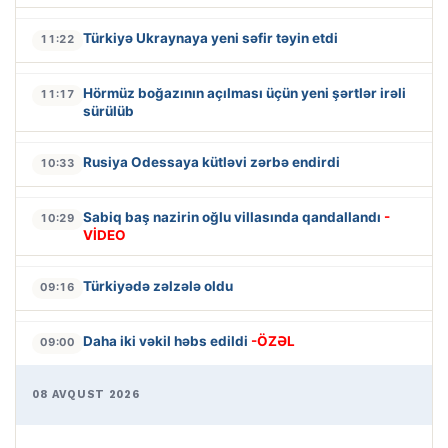
Türkiyə Ukraynaya yeni səfir təyin etdi
11:22
Hörmüz boğazının açılması üçün yeni şərtlər irəli
11:17
sürülüb
Rusiya Odessaya kütləvi zərbə endirdi
10:33
Sabiq baş nazirin oğlu villasında qandallandı
-
10:29
VİDEO
Türkiyədə zəlzələ oldu
09:16
Daha iki vəkil həbs edildi
-ÖZƏL
09:00
08 AVQUST 2026