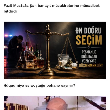
Fazil Mustafa Şah İsmayıl müzakirələrinə münasibət
bildirdi
Hüquq niyə sərxoşluğu bəhanə saymır?