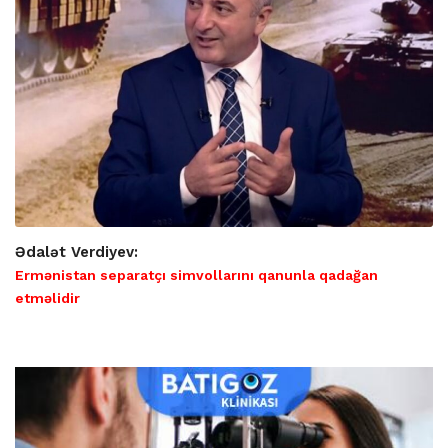
Ədalət Verdiyev:
Ermənistan separatçı simvollarını qanunla qadağan
etməlidir