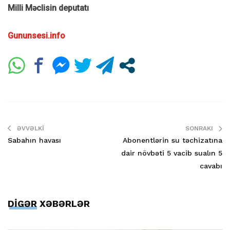
Milli Məclisin deputatı
Gununsesi.info
ƏVVƏLKI
SONRAKI
Sabahın havası
Abonentlərin su təchizatına
dair növbəti 5 vacib sualın 5
cavabı
DİGƏR XƏBƏRLƏR