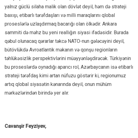
yalnız güclü silaha malik olan dövlət deyil, həm də strateji
baxışı, etibarlı tərəfdaşları və milli maraqlarını qlobal
proseslərlə uzlaşdırmaq bacarığı olan ölkədir. Ankara
sammiti də məhz bu yeni reallığın siyasi ifadəsidir. Burada
qəbul olunacaq qərarlar təkcə NATO-nun gələcəyini deyil,
bütövlükdə Avroatlantik məkanın və qonşu regionların
təhlükəsizlik perspektivlərini müəyyənləşdirəcək. Türkiyənin
bu proseslərdə oynadığı aparıcı rol, Azərbaycanın isə etibarlı
strateji tərəfdaş kimi artan nüfuzu göstərir ki, regionumuz
artıq qlobal siyasətin kənarında deyil, onun mühüm
mərkəzlərindən birində yer alır.
Cavanşir Feyziyev,