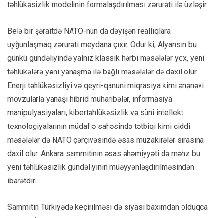
təhlükəsizlik modelinin formalaşdırılması zərurəti ilə üzləşir.
Belə bir şəraitdə NATO-nun da dəyişən reallıqlara
uyğunlaşmaq zərurəti meydana çıxır. Odur ki, Alyansın bu
günkü gündəliyində yalnız klassik hərbi məsələlər yox, yeni
təhlükələrə yeni yanaşma ilə bağlı məsələlər də daxil olur.
Enerji təhlükəsizliyi və qeyri-qanuni miqrasiya kimi ənənəvi
mövzularla yanaşı hibrid müharibələr, informasiya
manipulyasiyaları, kibertəhlükəsizlik və süni intellekt
texnologiyalarının müdafiə sahəsində tətbiqi kimi ciddi
məsələlər də NATO çərçivəsində əsas müzakirələr sırasına
daxil olur. Ankara sammitinin əsas əhəmiyyəti də məhz bu
yeni təhlükəsizlik gündəliyinin müəyyənləşdirilməsindən
ibarətdir.
Sammitin Türkiyədə keçirilməsi də siyasi baxımdan olduqca