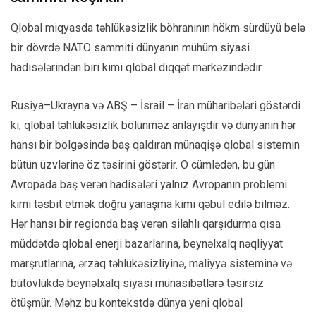
Qlobal miqyasda təhlükəsizlik böhranının hökm sürdüyü belə
bir dövrdə NATO sammiti dünyanın mühüm siyasi
hadisələrindən biri kimi qlobal diqqət mərkəzindədir.
Rusiya–Ukrayna və ABŞ – İsrail – İran müharibələri göstərdi
ki, qlobal təhlükəsizlik bölünməz anlayışdır və dünyanın hər
hansı bir bölgəsində baş qaldıran münaqişə qlobal sistemin
bütün üzvlərinə öz təsirini göstərir. O cümlədən, bu gün
Avropada baş verən hadisələri yalnız Avropanın problemi
kimi təsbit etmək doğru yanaşma kimi qəbul edilə bilməz.
Hər hansı bir regionda baş verən silahlı qarşıdurma qısa
müddətdə qlobal enerji bazarlarına, beynəlxalq nəqliyyat
marşrutlarına, ərzaq təhlükəsizliyinə, maliyyə sisteminə və
bütövlükdə beynəlxalq siyasi münasibətlərə təsirsiz
ötüşmür. Məhz bu kontekstdə dünya yeni qlobal