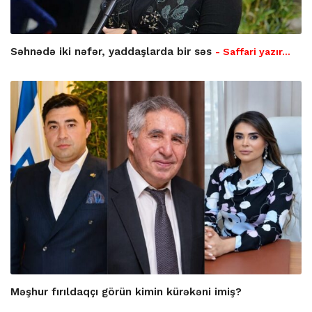
Səhnədə iki nəfər, yaddaşlarda bir səs
- Saffari yazır…
Məşhur fırıldaqçı görün kimin kürəkəni imiş?