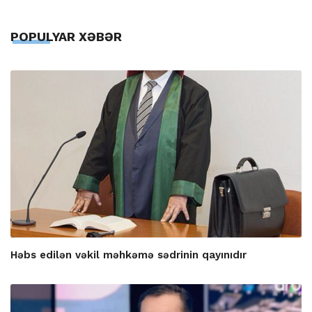
POPULYAR XƏBƏR
Həbs edilən vəkil məhkəmə sədrinin qayınıdır