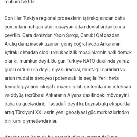
mühüm faktdır.
Son illər Türkiyə regional proseslərin iştirakçısından daha
çox onların istiqamətini müəyyən edən dövlətlərdən birinə
çevrilib. Qara dənizdən Yaxın Şərqə, Cənubi Qafqazdan
Aralıq dənizinədək uzanan geniş coğrafiyada Ankaranın
iştirakı olmadan ciddi təhlükəsizlik məsələlərinin həlli demək
olar ki, mümkün deyil. Bu gün Türkiyə NATO daxilində yalnız
güclü ordusu ilə deyil, siyasi iradəsi, müstəqil qərarları və
artan müdafiə sənayesi potensialı ilə seçilir. Yerli hərbi
texnologiyaların inkişafı, müasir silah sistemlərinin istehsalı
və döyüş təcrübəsi Ankaranın Alyans daxilindəki mövqeyini
daha da gücləndirib. Təsadüfi deyil ki, beynəlxalq ekspertlər
artıq Türkiyəni XXI əsrin yeni geosiyasi güc mərkəzlərindən
biri kimi qiymətləndirirlər.