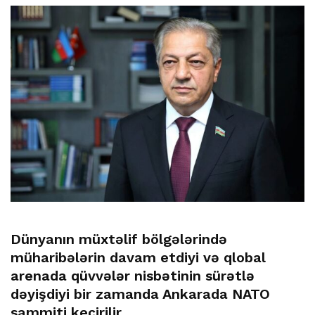
Dünyanın müxtəlif bölgələrində
müharibələrin davam etdiyi və qlobal
arenada qüvvələr nisbətinin sürətlə
dəyişdiyi bir zamanda Ankarada NATO
sammiti keçirilir.