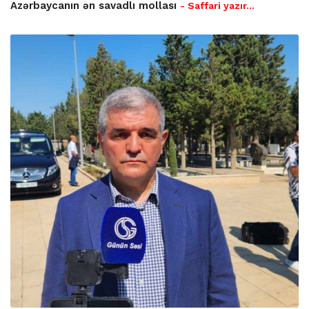
Azərbaycanın ən savadlı mollası
- Saffari yazır…