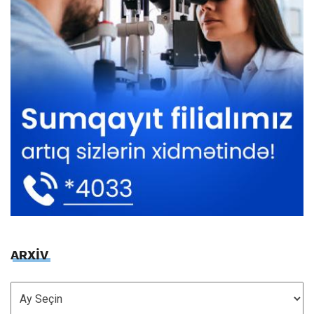
ARXİV
ARXİV