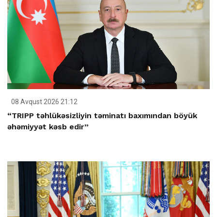
08 Avqust 2026 21:12
“TRIPP təhlükəsizliyin təminatı baxımından böyük
əhəmiyyət kəsb edir”