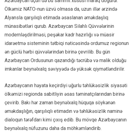
Azərbaycan üçün də bu sammit xüsusi maraq doğurur.
Ölkəmiz NATO-nun üzvü olmasa da, uzun illər ərzində
Alyansla qarşılıqlı etimada əsaslanan əməkdaşlıq
münasibətləri qurub. Azərbaycan Silahlı Qüvvələrinin
modernləşdirilməsi, peşəkar kadr hazırlığı və müasir
idarəetmə sisteminin tətbiqi nəticəsində ordumuz regionun
ən güclü hərbi qüvvələrindən birinə çevrilib. Bu gün
Azərbaycan Ordusunun qazandığı təcrübə və malik olduğu
imkanlar beynəlxalq səviyyədə də yüksək qiymətləndirilir.
Azərbaycanın həyata keçirdiyi uğurlu təhlükəsizlik siyasəti
ölkəmizi regionda sabitliyin əsas təminatçılarından birinə
çevirib. Bakı hər zaman beynəlxalq hüquqa söykənən
əməkdaşlığın, qarşılıqlı etimadın və təhlükəsizlik naminə
dialoqun tərəfdarı kimi çıxış edib. Bu mövqe Azərbaycanın
beynəlxalq nüfuzunu daha da möhkəmləndirib.