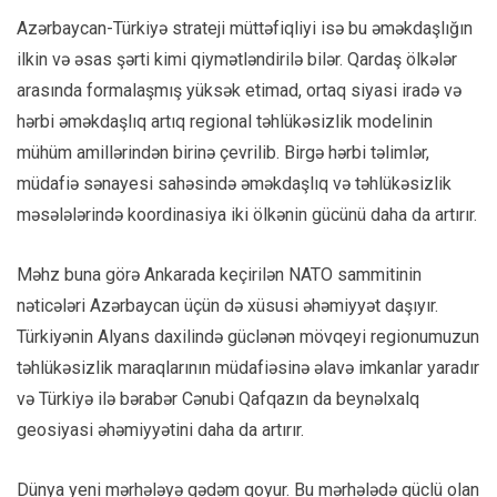
Azərbaycan-Türkiyə strateji müttəfiqliyi isə bu əməkdaşlığın
ilkin və əsas şərti kimi qiymətləndirilə bilər. Qardaş ölkələr
arasında formalaşmış yüksək etimad, ortaq siyasi iradə və
hərbi əməkdaşlıq artıq regional təhlükəsizlik modelinin
mühüm amillərindən birinə çevrilib. Birgə hərbi təlimlər,
müdafiə sənayesi sahəsində əməkdaşlıq və təhlükəsizlik
məsələlərində koordinasiya iki ölkənin gücünü daha da artırır.
Məhz buna görə Ankarada keçirilən NATO sammitinin
nəticələri Azərbaycan üçün də xüsusi əhəmiyyət daşıyır.
Türkiyənin Alyans daxilində güclənən mövqeyi regionumuzun
təhlükəsizlik maraqlarının müdafiəsinə əlavə imkanlar yaradır
və Türkiyə ilə bərabər Cənubi Qafqazın da beynəlxalq
geosiyasi əhəmiyyətini daha da artırır.
Dünya yeni mərhələyə qədəm qoyur. Bu mərhələdə güclü olan