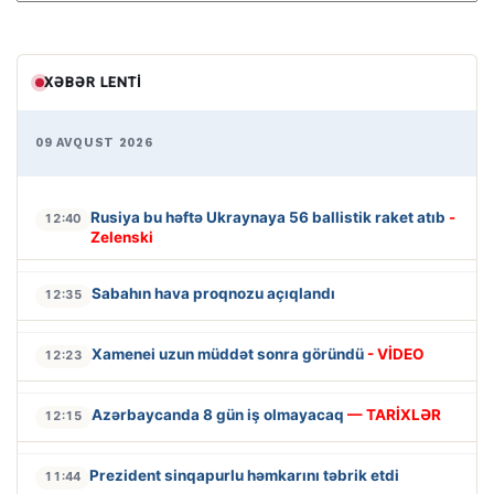
XƏBƏR LENTI
09 AVQUST 2026
Rusiya bu həftə Ukraynaya 56 ballistik raket atıb
-
12:40
Zelenski
Sabahın hava proqnozu açıqlandı
12:35
Xamenei uzun müddət sonra göründü
- VİDEO
12:23
Azərbaycanda 8 gün iş olmayacaq
— TARİXLƏR
12:15
Prezident sinqapurlu həmkarını təbrik etdi
11:44