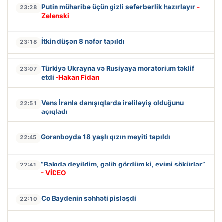
Putin müharibə üçün gizli səfərbərlik hazırlayır
-
23:28
Zelenski
İtkin düşən 8 nəfər tapıldı
23:18
Türkiyə Ukrayna və Rusiyaya moratorium təklif
23:07
etdi
-Hakan Fidan
Vens İranla danışıqlarda irəliləyiş olduğunu
22:51
açıqladı
Goranboyda 18 yaşlı qızın meyiti tapıldı
22:45
“Bakıda deyildim, gəlib gördüm ki, evimi sökürlər”
22:41
- VİDEO
Co Baydenin səhhəti pisləşdi
22:10