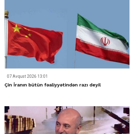
07 Avqust 2026 13:01
Çin İranın bütün fəaliyyətindən razı deyil