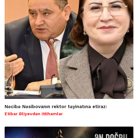
Nəcibə Nəsibovanın rektor təyinatına etiraz:
Etibar Əliyevdən ittihamlar