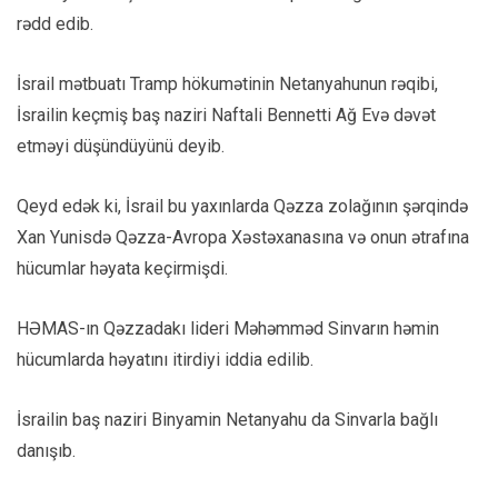
rədd edib.
İsrail mətbuatı Tramp hökumətinin Netanyahunun rəqibi,
İsrailin keçmiş baş naziri Naftali Bennetti Ağ Evə dəvət
etməyi düşündüyünü deyib.
Qeyd edək ki,
İsrail bu yaxınlarda Qəzza zolağının şərqində
Xan Yunisdə Qəzza-Avropa Xəstəxanasına və onun ətrafına
hücumlar həyata keçirmişdi.
HƏMAS-ın Qəzzadakı lideri Məhəmməd Sinvarın həmin
hücumlarda həyatını itirdiyi iddia edilib.
İsrailin baş naziri Binyamin Netanyahu da Sinvarla bağlı
danışıb.