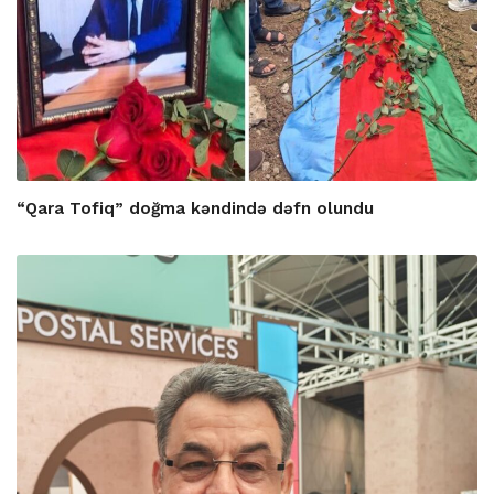
“Qara Tofiq” doğma kəndində dəfn olundu