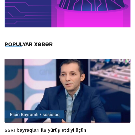
POPULYAR XƏBƏR
SSRİ bayraqları ilə yürüş etdiyi üçün