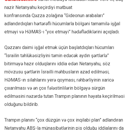
nazir Netanyahu keçirdiyi mətbuat
konfransında Qəzza zolağına “Gideonun arabaları”
adlandırdıqları hərtərəfli hücumlarla bölgəni tamamilə işğal
etməyi və HƏMAS-ı “yox etməyi” hədəflədiklərini açıqladı.
Qəzzanı daimi işğal etmək üçün başlatdıqları hücumları
“İsrailin təhlükəsizliyini təmin edəcək aydın şərtlərlə”
bitirməyə hazır olduqlarını iddia edən Netanyahu, söz
mövzusu şərtlərin İsrailli məhbusların azad edilməsi,
HƏMAS-ın silahlarını yerə qoyması, rəhbərliyinin xaricə
çıxarılması və ən çox fələstinlilərin bölgəyə sürgün
edilməsini nəzərdə tutan Trampın planının həyata keçirilməsi
olduğunu bildirib.
Trampın planını “çox düzgün və çox inqilabi plan” adlandıran
Netanyahu ABŞ-la münasibətlərinin pis olduğu iddialarını da