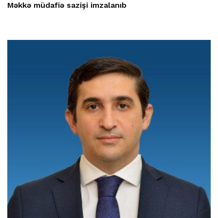
Məkkə müdafiə sazişi imzalanıb