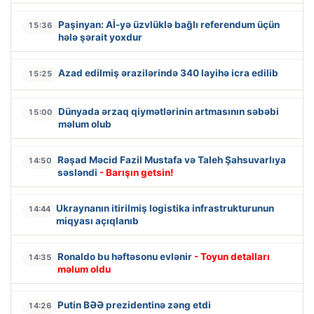
Paşinyan: Aİ-yə üzvlüklə bağlı referendum üçün
15:36
hələ şərait yoxdur
Azad edilmiş ərazilərində 340 layihə icra edilib
15:25
Dünyada ərzaq qiymətlərinin artmasının səbəbi
15:00
məlum olub
Rəşad Məcid Fazil Mustafa və Taleh Şahsuvarlıya
14:50
səsləndi
- Barışın getsin!
Ukraynanın itirilmiş logistika infrastrukturunun
14:44
miqyası açıqlanıb
Ronaldo bu həftəsonu evlənir
- Toyun detalları
14:35
məlum oldu
Putin BƏƏ prezidentinə zəng etdi
14:26