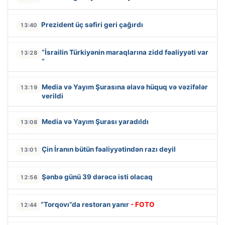
Prezident üç səfiri geri çağırdı
13:40
“İsrailin Türkiyənin maraqlarına zidd fəaliyyəti var
13:28
“
Media və Yayım Şurasına əlavə hüquq və vəzifələr
13:19
verildi
Media və Yayım Şurası yaradıldı
13:08
Çin İranın bütün fəaliyyətindən razı deyil
13:01
Şənbə günü 39 dərəcə isti olacaq
12:56
“Torqovı”da restoran yanır
- FOTO
12:44