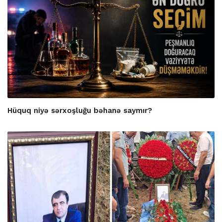
Hüquq niyə sərxoşluğu bəhanə saymır?