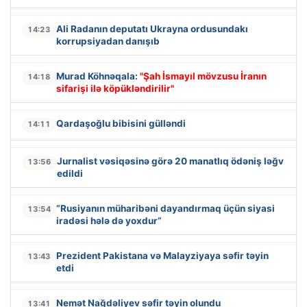
Ali Radanın deputatı Ukrayna ordusundakı
14:23
korrupsiyadan danışıb
Murad Köhnəqala:
"Şah İsmayıl mövzusu İranın
14:18
sifarişi ilə köpükləndirilir"
Qardaşoğlu bibisini gülləndi
14:11
Jurnalist vəsiqəsinə görə 20 manatlıq ödəniş ləğv
13:56
edildi
“Rusiyanın müharibəni dayandırmaq üçün siyasi
13:54
iradəsi hələ də yoxdur”
Prezident Pakistana və Malayziyaya səfir təyin
13:43
etdi
Nemət Nağdəliyev səfir təyin olundu
13:41