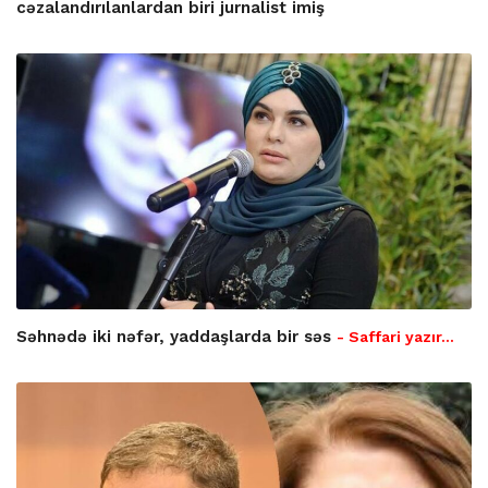
cəzalandırılanlardan biri jurnalist imiş
Səhnədə iki nəfər, yaddaşlarda bir səs
- Saffari yazır…