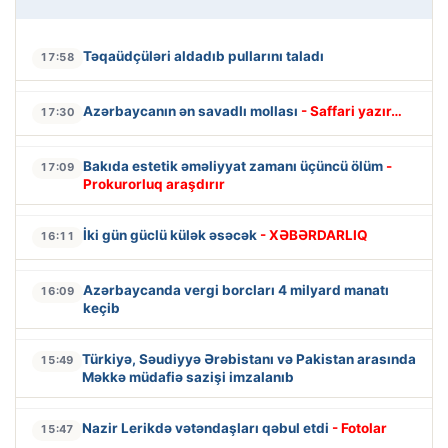
Təqaüdçüləri aldadıb pullarını taladı
17:58
Azərbaycanın ən savadlı mollası
- Saffari yazır…
17:30
Bakıda estetik əməliyyat zamanı üçüncü ölüm
-
17:09
Prokurorluq araşdırır
İki gün güclü külək əsəcək
- XƏBƏRDARLIQ
16:11
Azərbaycanda vergi borcları 4 milyard manatı
16:09
keçib
Türkiyə, Səudiyyə Ərəbistanı və Pakistan arasında
15:49
Məkkə müdafiə sazişi imzalanıb
Nazir Lerikdə vətəndaşları qəbul etdi
- Fotolar
15:47