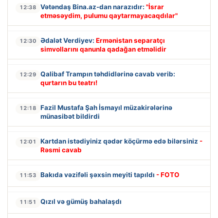
Vətəndaş Bina.az-dan narazıdır:
"İsrar
12:38
etməsəydim, pulumu qaytarmayacaqdılar"
Ədalət Verdiyev:
Ermənistan separatçı
12:30
simvollarını qanunla qadağan etməlidir
Qalibaf Trampın təhdidlərinə cavab verib:
12:29
qurtarın bu teatrı!
Fazil Mustafa Şah İsmayıl müzakirələrinə
12:18
münasibət bildirdi
Kartdan istədiyiniz qədər köçürmə edə bilərsiniz
-
12:01
Rəsmi cavab
Bakıda vəzifəli şəxsin meyiti tapıldı
- FOTO
11:53
Qızıl və gümüş bahalaşdı
11:51