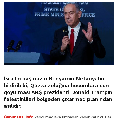
İsrailin baş naziri Benyamin Netanyahu
bildirib ki, Qəzza zolağına hücumlara son
qoyulması ABŞ prezidenti Donald Trampın
fələstinliləri bölgədən çıxarmaq planından
asılıdır.
Gununsesi.info
xarici mediaya istinadən xəbər verir ki, Baş