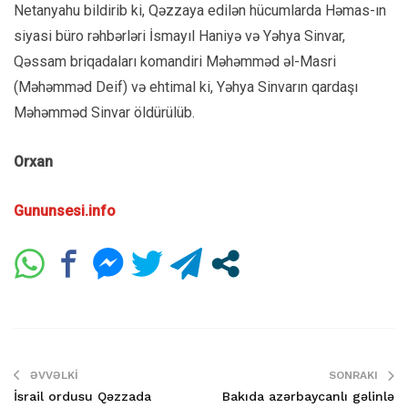
Netanyahu bildirib ki, Qəzzaya edilən hücumlarda Həmas-ın
siyasi büro rəhbərləri İsmayıl Haniyə və Yəhya Sinvar,
Qəssam briqadaları komandiri Məhəmməd əl-Masri
(Məhəmməd Deif) və ehtimal ki, Yəhya Sinvarın qardaşı
Məhəmməd Sinvar öldürülüb.
Orxan
Gununsesi.info
ƏVVƏLKI
SONRAKI
İsrail ordusu Qəzzada
Bakıda azərbaycanlı gəlinlə