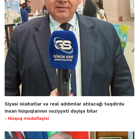
Siyasi islahatlar və real addımlar atılacağı təqdirdə
insan hüquqlarının vəziyyəti dəyişə bilər
- Hüquq müdafiəçisi