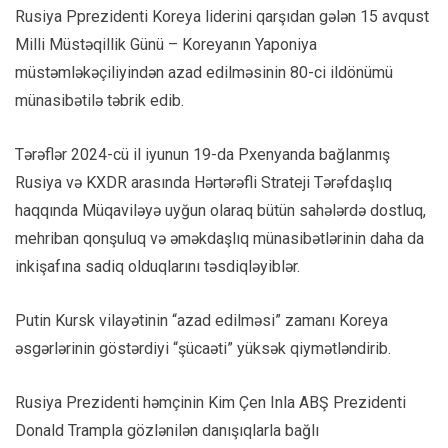
Rusiya Pprezidenti Koreya liderini qarşıdan gələn 15 avqust
Milli Müstəqillik Günü – Koreyanın Yaponiya
müstəmləkəçiliyindən azad edilməsinin 80-ci ildönümü
münasibətilə təbrik edib.
Tərəflər 2024-cü il iyunun 19-da Pxenyanda bağlanmış
Rusiya və KXDR arasında Hərtərəfli Strateji Tərəfdaşlıq
haqqında Müqaviləyə uyğun olaraq bütün sahələrdə dostluq,
mehriban qonşuluq və əməkdaşlıq münasibətlərinin daha da
inkişafına sadiq olduqlarını təsdiqləyiblər.
Putin Kursk vilayətinin “azad edilməsi” zamanı Koreya
əsgərlərinin göstərdiyi “şücaəti” yüksək qiymətləndirib.
Rusiya Prezidenti həmçinin Kim Çen Inla ABŞ Prezidenti
Donald Trampla gözlənilən danışıqlarla bağlı