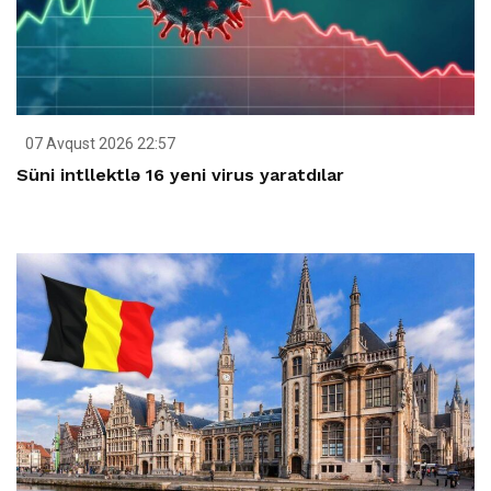
07 Avqust 2026 22:57
Süni intllektlə 16 yeni virus yaratdılar