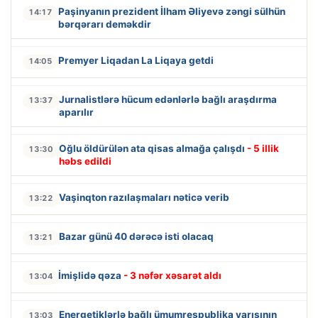
Paşinyanın prezident İlham Əliyevə zəngi sülhün
14:17
bərqərarı deməkdir
Premyer Liqadan La Liqaya getdi
14:05
Jurnalistlərə hücum edənlərlə bağlı araşdırma
13:37
aparılır
Oğlu öldürülən ata qisas almağa çalışdı
- 5 illik
13:30
həbs edildi
Vaşinqton razılaşmaları nəticə verib
13:22
Bazar günü 40 dərəcə isti olacaq
13:21
İmişlidə qəza
- 3 nəfər xəsarət aldı
13:04
Energetiklərlə bağlı ümumrespublika yarışının
13:03