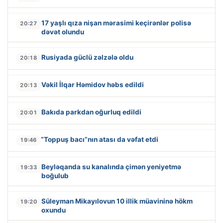
17 yaşlı qıza nişan mərasimi keçirənlər polisə
20:27
dəvət olundu
Rusiyada güclü zəlzələ oldu
20:18
Vəkil İlqar Həmidov həbs edildi
20:13
Bakıda parkdan oğurluq edildi
20:01
“Toppuş bacı”nın atası da vəfat etdi
19:46
Beyləqanda su kanalında çimən yeniyetmə
19:33
boğulub
Süleyman Mikayılovun 10 illik müavininə hökm
19:20
oxundu