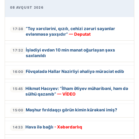
08 AVQUST 2026
“Toy xərclərini, qızılı, cehizi zəruri sayanlar
17:38
evlənməsə yaxşıdır”
— Deputat
İşlədiyi evdən 10 min manat oğurlayan şəxs
17:32
saxlanıldı
Fövqəladə Hallar Nazirliyi əhaliyə müraciət edib
16:00
Hikmət Hacıyev: “İlham Əliyev müharibəni, həm də
15:45
sülhü qazanıb”
— VİDEO
Məşhur fırıldaqçı görün kimin kürəkəni imiş?
15:00
Hava ilə bağlı
- Xəbərdarlıq
14:33