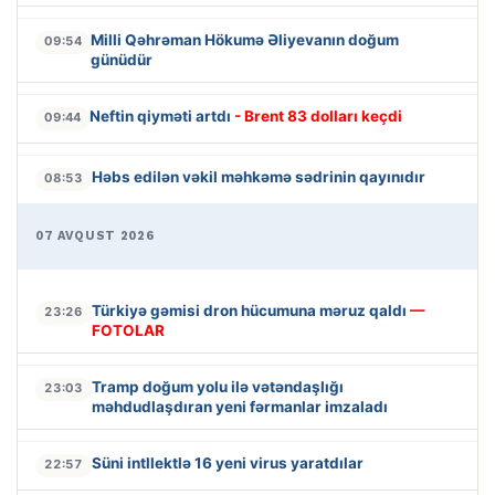
Milli Qəhrəman Hökumə Əliyevanın doğum
09:54
günüdür
Neftin qiyməti artdı
- Brent 83 dolları keçdi
09:44
Həbs edilən vəkil məhkəmə sədrinin qayınıdır
08:53
07 AVQUST 2026
Türkiyə gəmisi dron hücumuna məruz qaldı
—
23:26
FOTOLAR
Tramp doğum yolu ilə vətəndaşlığı
23:03
məhdudlaşdıran yeni fərmanlar imzaladı
Süni intllektlə 16 yeni virus yaratdılar
22:57