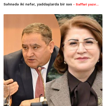
Səhnədə iki nəfər, yaddaşlarda bir səs
- Saffari yazır…