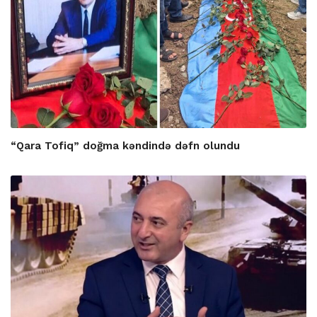
“Qara Tofiq” doğma kəndində dəfn olundu