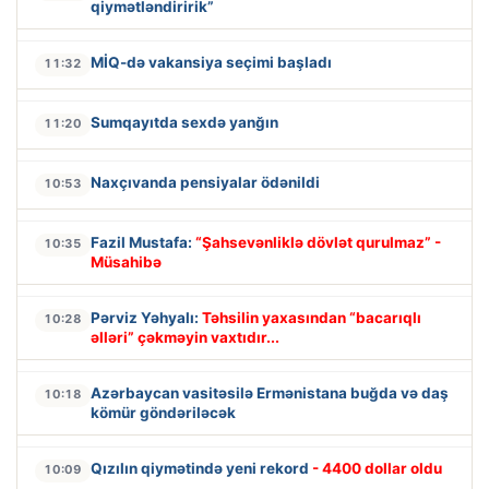
qiymətləndiririk”
MİQ-də vakansiya seçimi başladı
11:32
Sumqayıtda sexdə yanğın
11:20
Naxçıvanda pensiyalar ödənildi
10:53
Fazil Mustafa:
“Şahsevənliklə dövlət qurulmaz” -
10:35
Müsahibə
Pərviz Yəhyalı:
Təhsilin yaxasından “bacarıqlı
10:28
əlləri” çəkməyin vaxtıdır...
Azərbaycan vasitəsilə Ermənistana buğda və daş
10:18
kömür göndəriləcək
Qızılın qiymətində yeni rekord
- 4400 dollar oldu
10:09