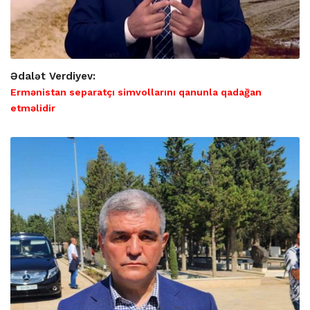
Ədalət Verdiyev:
Ermənistan separatçı simvollarını qanunla qadağan
etməlidir