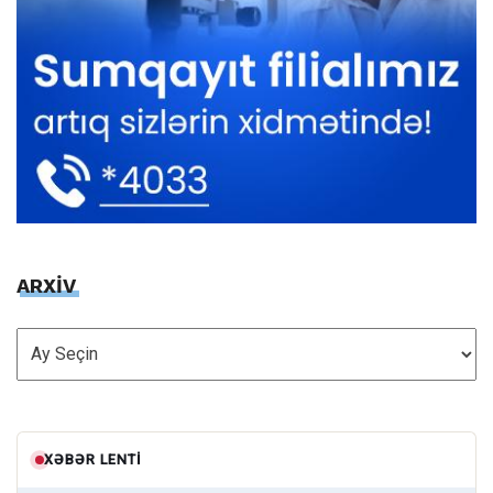
ARXİV
ARXİV
XƏBƏR LENTI