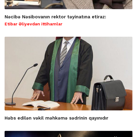
Nəcibə Nəsibovanın rektor təyinatına etiraz:
Etibar Əliyevdən ittihamlar
Həbs edilən vəkil məhkəmə sədrinin qayınıdır