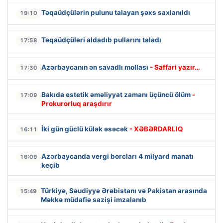
Təqaüdçülərin pulunu talayan şəxs saxlanıldı
19:10
Təqaüdçüləri aldadıb pullarını taladı
17:58
Azərbaycanın ən savadlı mollası
- Saffari yazır…
17:30
Bakıda estetik əməliyyat zamanı üçüncü ölüm
-
17:09
Prokurorluq araşdırır
İki gün güclü külək əsəcək
- XƏBƏRDARLIQ
16:11
Azərbaycanda vergi borcları 4 milyard manatı
16:09
keçib
Türkiyə, Səudiyyə Ərəbistanı və Pakistan arasında
15:49
Məkkə müdafiə sazişi imzalanıb