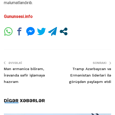
məlumatlandırıb.
Gununsesi.info
ƏVVƏLKI
SONRAKI
Mən ermənicə bilirəm,
Tramp Azərbaycan və
İrəvanda səfir işləməyə
Ermənistan liderləri ilə
hazıram
görüşdən paylaşım etdi
DİGƏR XƏBƏRLƏR