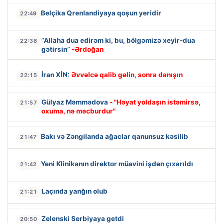
Belçika Qrenlandiyaya qoşun yeridir
22:49
“Allaha dua edirəm ki, bu, bölgəmizə xeyir-dua
22:36
gətirsin”
-Ərdoğan
İran XİN:
Əvvəlcə qalib gəlin, sonra danışın
22:15
Gülyaz Məmmədova
- "Həyat yoldaşın istəmirsə,
21:57
oxuma, nə məcburdur"
Bakı və Zəngilanda ağaclar qanunsuz kəsilib
21:47
Yeni Klinikanın direktor müavini işdən çıxarıldı
21:42
Laçında yanğın olub
21:21
Zelenski Serbiyaya getdi
20:50