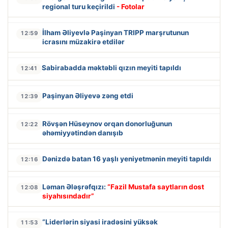
regional turu keçirildi
- Fotolar
İlham Əliyevlə Paşinyan TRIPP marşrutunun
12:59
icrasını müzakirə etdilər
Sabirabadda məktəbli qızın meyiti tapıldı
12:41
Paşinyan Əliyevə zəng etdi
12:39
Rövşən Hüseynov orqan donorluğunun
12:22
əhəmiyyətindən danışıb
Dənizdə batan 16 yaşlı yeniyetmənin meyiti tapıldı
12:16
Ləman Ələşrəfqızı:
“Fazil Mustafa saytların dost
12:08
siyahısındadır”
“Liderlərin siyasi iradəsini yüksək
11:53