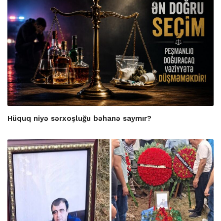
Hüquq niyə sərxoşluğu bəhanə saymır?