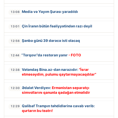
Media və Yayım Şurası yaradıldı
13:08
Çin İranın bütün fəaliyyətindən razı deyil
13:01
Şənbə günü 39 dərəcə isti olacaq
12:56
“Torqovı”da restoran yanır
- FOTO
12:44
Vətəndaş Bina.az-dan narazıdır:
"İsrar
12:38
etməsəydim, pulumu qaytarmayacaqdılar"
Ədalət Verdiyev:
Ermənistan separatçı
12:30
simvollarını qanunla qadağan etməlidir
Qalibaf Trampın təhdidlərinə cavab verib:
12:29
qurtarın bu teatrı!