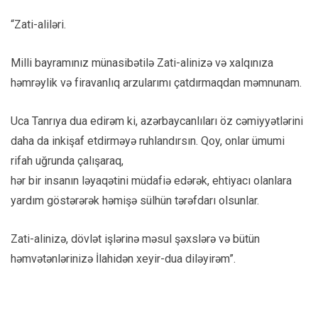
“Zati-aliləri.
Milli bayramınız münasibətilə Zati-alinizə və xalqınıza
həmrəylik və firavanlıq arzularımı çatdırmaqdan məmnunam.
Uca Tanrıya dua edirəm ki, azərbaycanlıları öz cəmiyyətlərini
daha da inkişaf etdirməyə ruhlandırsın. Qoy, onlar ümumi
rifah uğrunda çalışaraq,
hər bir insanın ləyaqətini müdafiə edərək, ehtiyacı olanlara
yardım göstərərək həmişə sülhün tərəfdarı olsunlar.
Zati-alinizə, dövlət işlərinə məsul şəxslərə və bütün
həmvətənlərinizə İlahidən xeyir-dua diləyirəm”.