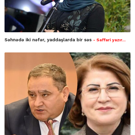
Səhnədə iki nəfər, yaddaşlarda bir səs
- Saffari yazır…