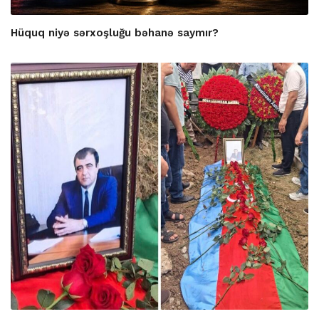
Hüquq niyə sərxoşluğu bəhanə saymır?