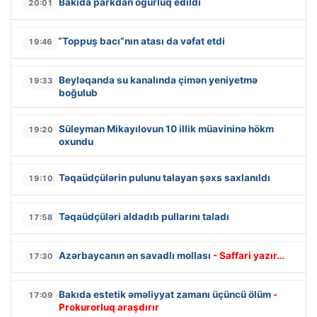
Bakıda parkdan oğurluq edildi
20:01
“Toppuş bacı”nın atası da vəfat etdi
19:46
Beyləqanda su kanalında çimən yeniyetmə
19:33
boğulub
Süleyman Mikayılovun 10 illik müavininə hökm
19:20
oxundu
Təqaüdçülərin pulunu talayan şəxs saxlanıldı
19:10
Təqaüdçüləri aldadıb pullarını taladı
17:58
Azərbaycanın ən savadlı mollası
- Saffari yazır…
17:30
Bakıda estetik əməliyyat zamanı üçüncü ölüm
-
17:09
Prokurorluq araşdırır