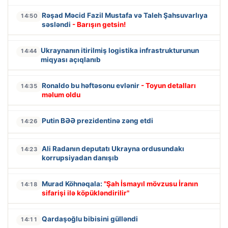
Rəşad Məcid Fazil Mustafa və Taleh Şahsuvarlıya
14:50
səsləndi
- Barışın getsin!
Ukraynanın itirilmiş logistika infrastrukturunun
14:44
miqyası açıqlanıb
Ronaldo bu həftəsonu evlənir
- Toyun detalları
14:35
məlum oldu
Putin BƏƏ prezidentinə zəng etdi
14:26
Ali Radanın deputatı Ukrayna ordusundakı
14:23
korrupsiyadan danışıb
Murad Köhnəqala:
"Şah İsmayıl mövzusu İranın
14:18
sifarişi ilə köpükləndirilir"
Qardaşoğlu bibisini gülləndi
14:11