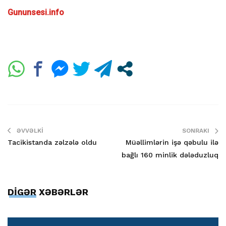
Gununsesi.info
ƏVVƏLKI
SONRAKI
Tacikistanda zəlzələ oldu
Müəllimlərin işə qəbulu ilə
bağlı 160 minlik dələduzluq
DİGƏR XƏBƏRLƏR