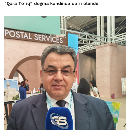
“Qara Tofiq” doğma kəndində dəfn olundu