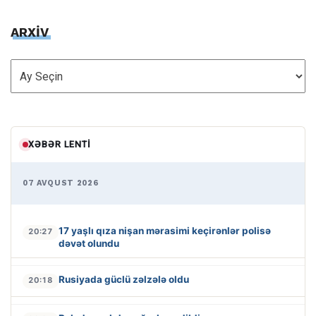
ARXİV
ARXİV
XƏBƏR LENTI
07 AVQUST 2026
17 yaşlı qıza nişan mərasimi keçirənlər polisə
20:27
dəvət olundu
Rusiyada güclü zəlzələ oldu
20:18