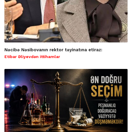
Nəcibə Nəsibovanın rektor təyinatına etiraz:
Etibar Əliyevdən ittihamlar