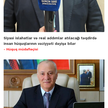
Siyasi islahatlar və real addımlar atılacağı təqdirdə
insan hüquqlarının vəziyyəti dəyişə bilər
- Hüquq müdafiəçisi