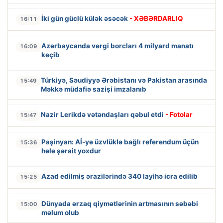
İki gün güclü külək əsəcək
- XƏBƏRDARLIQ
16:11
Azərbaycanda vergi borcları 4 milyard manatı
16:09
keçib
Türkiyə, Səudiyyə Ərəbistanı və Pakistan arasında
15:49
Məkkə müdafiə sazişi imzalanıb
Nazir Lerikdə vətəndaşları qəbul etdi
- Fotolar
15:47
Paşinyan: Aİ-yə üzvlüklə bağlı referendum üçün
15:36
hələ şərait yoxdur
Azad edilmiş ərazilərində 340 layihə icra edilib
15:25
Dünyada ərzaq qiymətlərinin artmasının səbəbi
15:00
məlum olub