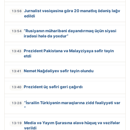
Jurnalist vəsiqəsinə görə 20 manatlıq ödəniş ləğv
13:56
edildi
“Rusiyanın müharibəni dayandırmaq üçün siyasi
13:54
iradəsi hələ də yoxdur”
Prezident Pakistana və Malayziyaya səfir təyin
13:43
etdi
Nemət Nağdəliyev səfir təyin olundu
13:41
Prezident üç səfiri geri çağırdı
13:40
“İsrailin Türkiyənin maraqlarına zidd fəaliyyəti var
13:28
“
Media və Yayım Şurasına əlavə hüquq və vəzifələr
13:19
verildi