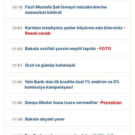
Fazil Mustafa Şah İsmayıl müzakirələrinə
12:18
münasibət bildirdi
Kartdan istədiyiniz qədər köçürmə edə bilərsiniz
-
12:01
Rəsmi cavab
Bakıda vəzifəli şəxsin meyiti tapıldı
- FOTO
11:53
Qızıl və gümüş bahalaşdı
11:51
Yelo Bank-dan ilk kreditə özəl 1% endirim və 0%
11:47
komissiya kampaniyası!
Qonşu ölkələr buna icazə vermədilər
-Pezeşkian
11:45
Bakıda obyekt yanır
11:39