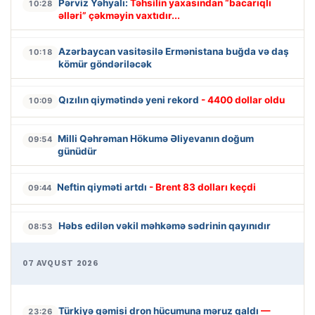
Pərviz Yəhyalı:
Təhsilin yaxasından “bacarıqlı
10:28
əlləri” çəkməyin vaxtıdır...
Azərbaycan vasitəsilə Ermənistana buğda və daş
10:18
kömür göndəriləcək
Qızılın qiymətində yeni rekord
- 4400 dollar oldu
10:09
Milli Qəhrəman Hökumə Əliyevanın doğum
09:54
günüdür
Neftin qiyməti artdı
- Brent 83 dolları keçdi
09:44
Həbs edilən vəkil məhkəmə sədrinin qayınıdır
08:53
07 AVQUST 2026
Türkiyə gəmisi dron hücumuna məruz qaldı
—
23:26