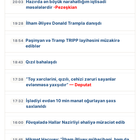
Hazırda ən böyük narahatlığım iqtisadi
20:03
məsələlərdir
-Pezeşkian
İlham Əliyev Donald Trampla danışdı
19:28
Paşinyan və Tramp TRIPP layihəsini müzakirə
18:54
ediblər
Qızıl bahalaşdı
18:43
“Toy xərclərini, qızılı, cehizi zəruri sayanlar
17:38
evlənməsə yaxşıdır”
— Deputat
İşlədiyi evdən 10 min manat oğurlayan şəxs
17:32
saxlanıldı
Fövqəladə Hallar Nazirliyi əhaliyə müraciət edib
16:00
Hikmət Hacıyev: “İlham Əliyev müharibəni, həm də
15:45