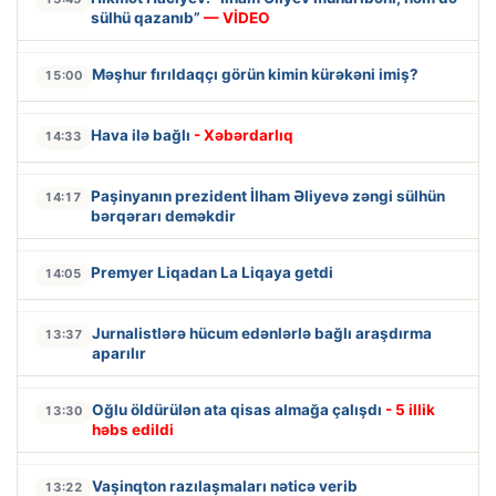
sülhü qazanıb”
— VİDEO
Məşhur fırıldaqçı görün kimin kürəkəni imiş?
15:00
Hava ilə bağlı
- Xəbərdarlıq
14:33
Paşinyanın prezident İlham Əliyevə zəngi sülhün
14:17
bərqərarı deməkdir
Premyer Liqadan La Liqaya getdi
14:05
Jurnalistlərə hücum edənlərlə bağlı araşdırma
13:37
aparılır
Oğlu öldürülən ata qisas almağa çalışdı
- 5 illik
13:30
həbs edildi
Vaşinqton razılaşmaları nəticə verib
13:22