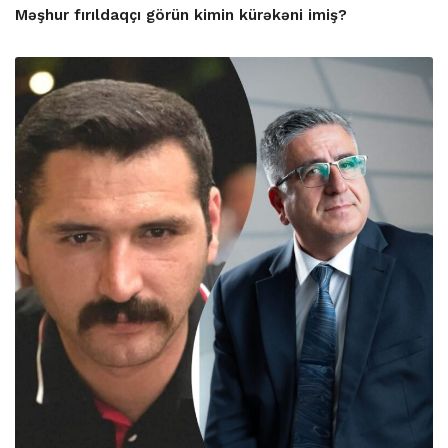
Məşhur fırıldaqçı görün kimin kürəkəni imiş?