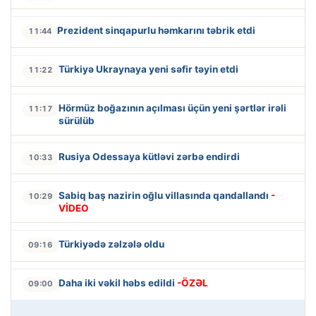
Prezident sinqapurlu həmkarını təbrik etdi
11:44
Türkiyə Ukraynaya yeni səfir təyin etdi
11:22
Hörmüz boğazının açılması üçün yeni şərtlər irəli
11:17
sürülüb
Rusiya Odessaya kütləvi zərbə endirdi
10:33
Sabiq baş nazirin oğlu villasında qandallandı
-
10:29
VİDEO
Türkiyədə zəlzələ oldu
09:16
Daha iki vəkil həbs edildi
-ÖZƏL
09:00