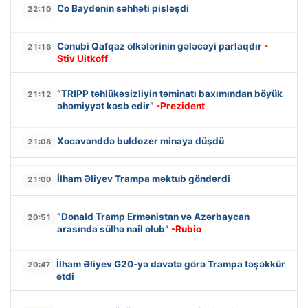
Co Baydenin səhhəti pisləşdi
22:10
Cənubi Qafqaz ölkələrinin gələcəyi parlaqdır
-
21:18
Stiv Uitkoff
“TRIPP təhlükəsizliyin təminatı baxımından böyük
21:12
əhəmiyyət kəsb edir”
-Prezident
Xocavənddə buldozer minaya düşdü
21:08
İlham Əliyev Trampa məktub göndərdi
21:00
“Donald Tramp Ermənistan və Azərbaycan
20:51
arasında sülhə nail olub”
-Rubio
İlham Əliyev G20-yə dəvətə görə Trampa təşəkkür
20:47
etdi