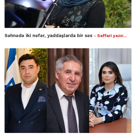
Səhnədə iki nəfər, yaddaşlarda bir səs
- Saffari yazır…