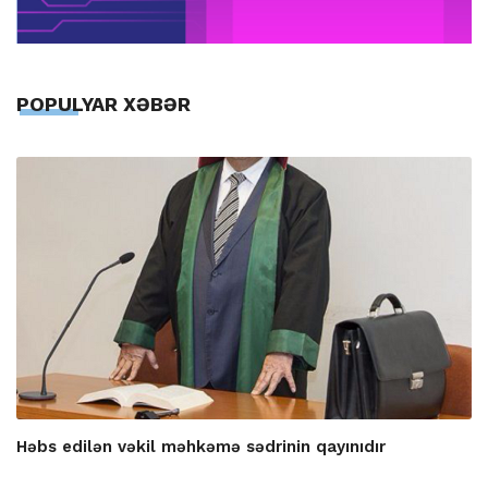
POPULYAR XƏBƏR
Həbs edilən vəkil məhkəmə sədrinin qayınıdır