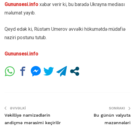
Gununsesi.info
xəbər verir ki, bu barədə Ukrayna mediası
məlumat yayıb.
Qeyd edək ki, Rüstəm Umerov əvvəlki hökumətdə müdafiə
naziri postunu tutub.
Gununsesi.info
ƏVVƏLKI
SONRAKI
Vəkilliyə namizədlərin
Bu günün valyuta
andiçmə mərasimi keçirilir
məzənnələri