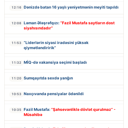
Dənizdə batan 16 yaşlı yeniyetmənin meyiti tapıldı
12:16
Ləman Ələşrəfqızı:
“Fazil Mustafa saytların dost
12:08
siyahısındadır”
“Liderlərin siyasi iradəsini yüksək
11:53
qiymətləndiririk”
MİQ-də vakansiya seçimi başladı
11:32
Sumqayıtda sexdə yanğın
11:20
Naxçıvanda pensiyalar ödənildi
10:53
Fazil Mustafa:
“Şahsevənliklə dövlət qurulmaz” -
10:35
Müsahibə