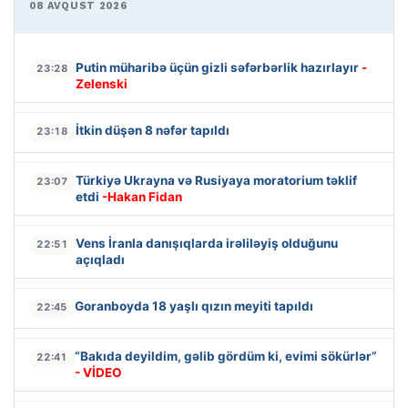
08 AVQUST 2026
Putin müharibə üçün gizli səfərbərlik hazırlayır
-
23:28
Zelenski
İtkin düşən 8 nəfər tapıldı
23:18
Türkiyə Ukrayna və Rusiyaya moratorium təklif
23:07
etdi
-Hakan Fidan
Vens İranla danışıqlarda irəliləyiş olduğunu
22:51
açıqladı
Goranboyda 18 yaşlı qızın meyiti tapıldı
22:45
“Bakıda deyildim, gəlib gördüm ki, evimi sökürlər”
22:41
- VİDEO