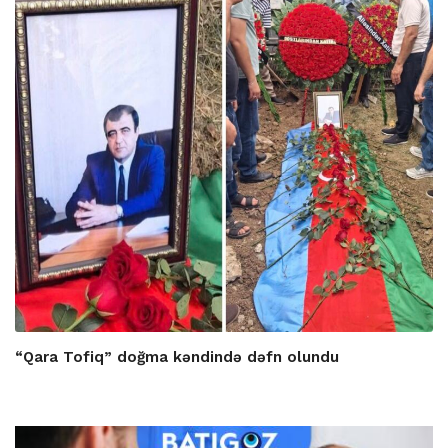
“Qara Tofiq” doğma kəndində dəfn olundu