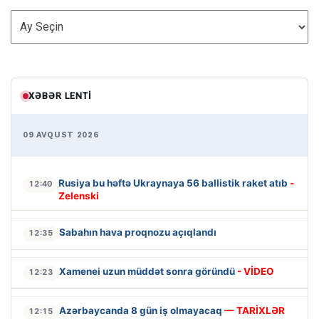
ARXİV
XƏBƏR LENTI
09 AVQUST 2026
Rusiya bu həftə Ukraynaya 56 ballistik raket atıb
-
12:40
Zelenski
Sabahın hava proqnozu açıqlandı
12:35
Xamenei uzun müddət sonra göründü
- VİDEO
12:23
Azərbaycanda 8 gün iş olmayacaq
— TARİXLƏR
12:15