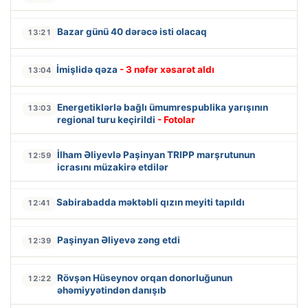
Bazar günü 40 dərəcə isti olacaq
13:21
İmişlidə qəza
- 3 nəfər xəsarət aldı
13:04
Energetiklərlə bağlı ümumrespublika yarışının
13:03
regional turu keçirildi
- Fotolar
İlham Əliyevlə Paşinyan TRIPP marşrutunun
12:59
icrasını müzakirə etdilər
Sabirabadda məktəbli qızın meyiti tapıldı
12:41
Paşinyan Əliyevə zəng etdi
12:39
Rövşən Hüseynov orqan donorluğunun
12:22
əhəmiyyətindən danışıb