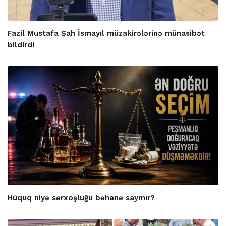
Fazil Mustafa Şah İsmayıl müzakirələrinə münasibət
bildirdi
Hüquq niyə sərxoşluğu bəhanə saymır?