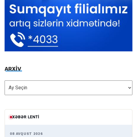
ARXİV
ARXİV
XƏBƏR LENTI
08 AVQUST 2026