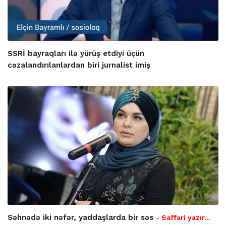
SSRİ bayraqları ilə yürüş etdiyi üçün
cəzalandırılanlardan biri jurnalist imiş
Səhnədə iki nəfər, yaddaşlarda bir səs
- Saffari yazır…