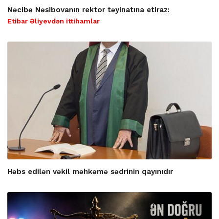
Nəcibə Nəsibovanın rektor təyinatına etiraz:
Etibar Əliyevdən ittihamlar
Həbs edilən vəkil məhkəmə sədrinin qayınıdır