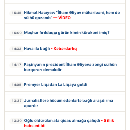
Hikmət Hacıyev: “İlham Əliyev müharibəni, həm də
15:45
sülhü qazanıb”
— VİDEO
Məşhur fırıldaqçı görün kimin kürəkəni imiş?
15:00
Hava ilə bağlı
- Xəbərdarlıq
14:33
Paşinyanın prezident İlham Əliyevə zəngi sülhün
14:17
bərqərarı deməkdir
Premyer Liqadan La Liqaya getdi
14:05
Jurnalistlərə hücum edənlərlə bağlı araşdırma
13:37
aparılır
Oğlu öldürülən ata qisas almağa çalışdı
- 5 illik
13:30
həbs edildi