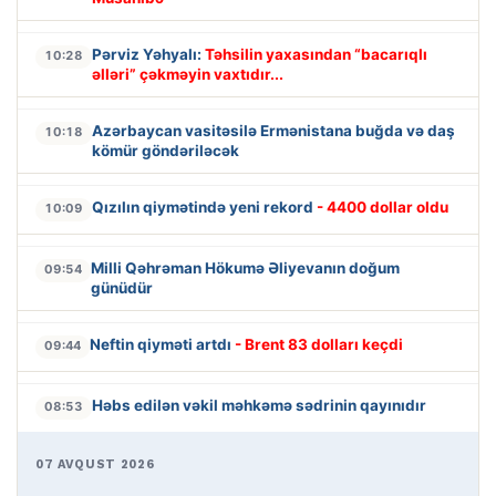
Pərviz Yəhyalı:
Təhsilin yaxasından “bacarıqlı
10:28
əlləri” çəkməyin vaxtıdır...
Azərbaycan vasitəsilə Ermənistana buğda və daş
10:18
kömür göndəriləcək
Qızılın qiymətində yeni rekord
- 4400 dollar oldu
10:09
Milli Qəhrəman Hökumə Əliyevanın doğum
09:54
günüdür
Neftin qiyməti artdı
- Brent 83 dolları keçdi
09:44
Həbs edilən vəkil məhkəmə sədrinin qayınıdır
08:53
07 AVQUST 2026