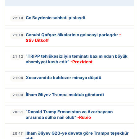
Co Baydenin səhhəti pisləşdi
22:10
Cənubi Qafqaz ölkələrinin gələcəyi parlaqdır
-
21:18
Stiv Uitkoff
“TRIPP təhlükəsizliyin təminatı baxımından böyük
21:12
əhəmiyyət kəsb edir”
-Prezident
Xocavənddə buldozer minaya düşdü
21:08
İlham Əliyev Trampa məktub göndərdi
21:00
“Donald Tramp Ermənistan və Azərbaycan
20:51
arasında sülhə nail olub”
-Rubio
İlham Əliyev G20-yə dəvətə görə Trampa təşəkkür
20:47
etdi