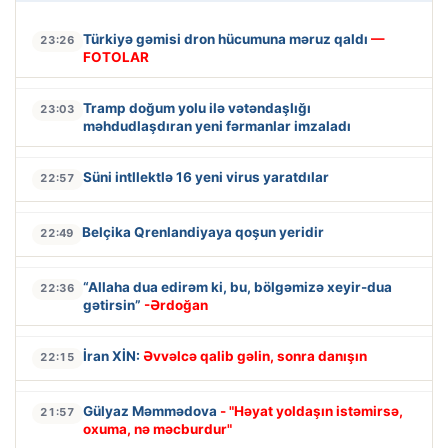
Türkiyə gəmisi dron hücumuna məruz qaldı
—
23:26
FOTOLAR
Tramp doğum yolu ilə vətəndaşlığı
23:03
məhdudlaşdıran yeni fərmanlar imzaladı
Süni intllektlə 16 yeni virus yaratdılar
22:57
Belçika Qrenlandiyaya qoşun yeridir
22:49
“Allaha dua edirəm ki, bu, bölgəmizə xeyir-dua
22:36
gətirsin”
-Ərdoğan
İran XİN:
Əvvəlcə qalib gəlin, sonra danışın
22:15
Gülyaz Məmmədova
- "Həyat yoldaşın istəmirsə,
21:57
oxuma, nə məcburdur"