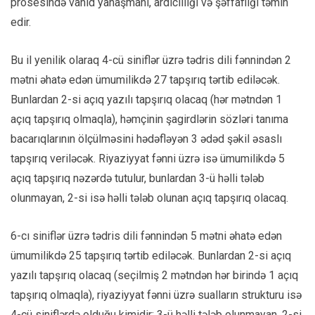
prosesində vahid yanaşmanı, ardıcıllığı və şəffaflığı təmin
edir.
Bu il yenilik olaraq 4-cü siniflər üzrə tədris dili fənnindən 2
mətni əhatə edən ümumilikdə 27 tapşırıq tərtib ediləcək.
Bunlardan 2-si açıq yazılı tapşırıq olacaq (hər mətndən 1
açıq tapşırıq olmaqla), həmçinin şagirdlərin sözləri tanıma
bacarıqlarının ölçülməsini hədəfləyən 3 ədəd şəkil əsaslı
tapşırıq veriləcək. Riyaziyyat fənni üzrə isə ümumilikdə 5
açıq tapşırıq nəzərdə tutulur, bunlardan 3-ü həlli tələb
olunmayan, 2-si isə həlli tələb olunan açıq tapşırıq olacaq.
6-cı siniflər üzrə tədris dili fənnindən 5 mətni əhatə edən
ümumilikdə 25 tapşırıq tərtib ediləcək. Bunlardan 2-si açıq
yazılı tapşırıq olacaq (seçilmiş 2 mətndən hər birində 1 açıq
tapşırıq olmaqla), riyaziyyat fənni üzrə sualların strukturu isə
4-cü siniflərdə olduğu kimidir: 3-ü həlli tələb olunmayan, 2-si