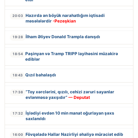
Hazırda ən böyük narahatlığım iqtisadi
20:03
məsələlərdir
-Pezeşkian
İlham Əliyev Donald Trampla danışdı
19:28
Paşinyan və Tramp TRIPP layihəsini müzakirə
18:54
ediblər
Qızıl bahalaşdı
18:43
“Toy xərclərini, qızılı, cehizi zəruri sayanlar
17:38
evlənməsə yaxşıdır”
— Deputat
İşlədiyi evdən 10 min manat oğurlayan şəxs
17:32
saxlanıldı
Fövqəladə Hallar Nazirliyi əhaliyə müraciət edib
16:00