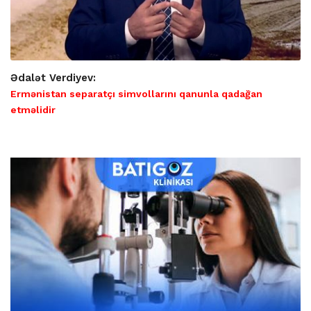
Ədalət Verdiyev:
Ermənistan separatçı simvollarını qanunla qadağan
etməlidir