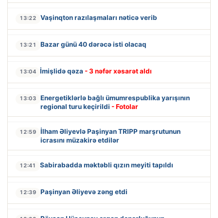
Vaşinqton razılaşmaları nəticə verib
13:22
Bazar günü 40 dərəcə isti olacaq
13:21
İmişlidə qəza
- 3 nəfər xəsarət aldı
13:04
Energetiklərlə bağlı ümumrespublika yarışının
13:03
regional turu keçirildi
- Fotolar
İlham Əliyevlə Paşinyan TRIPP marşrutunun
12:59
icrasını müzakirə etdilər
Sabirabadda məktəbli qızın meyiti tapıldı
12:41
Paşinyan Əliyevə zəng etdi
12:39