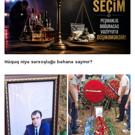
Hüquq niyə sərxoşluğu bəhanə saymır?