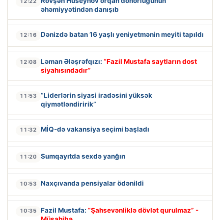
Rövşən Hüseynov orqan donorluğunun
12:22
əhəmiyyətindən danışıb
Dənizdə batan 16 yaşlı yeniyetmənin meyiti tapıldı
12:16
Ləman Ələşrəfqızı:
“Fazil Mustafa saytların dost
12:08
siyahısındadır”
“Liderlərin siyasi iradəsini yüksək
11:53
qiymətləndiririk”
MİQ-də vakansiya seçimi başladı
11:32
Sumqayıtda sexdə yanğın
11:20
Naxçıvanda pensiyalar ödənildi
10:53
Fazil Mustafa:
“Şahsevənliklə dövlət qurulmaz” -
10:35
Müsahibə