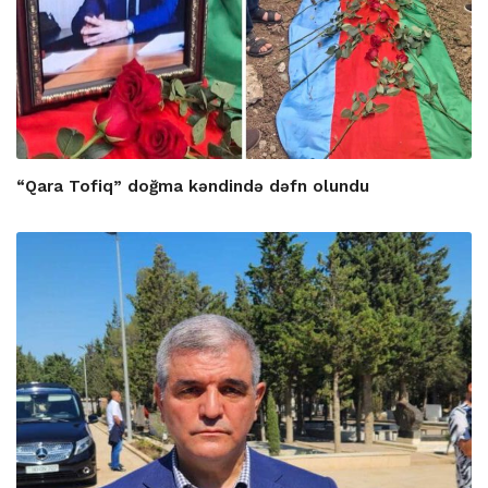
“Qara Tofiq” doğma kəndində dəfn olundu