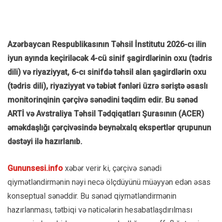
Azərbaycan Respublikasının Təhsil İnstitutu 2026-cı ilin
iyun ayında keçiriləcək 4-cü sinif şagirdlərinin oxu (tədris
dili) və riyaziyyat, 6-cı sinifdə təhsil alan şagirdlərin oxu
(tədris dili), riyaziyyat və təbiət fənləri üzrə səriştə əsaslı
monitorinqinin çərçivə sənədini təqdim edir. Bu sənəd
ARTİ və Avstraliya Təhsil Tədqiqatları Şurasının (ACER)
əməkdaşlığı çərçivəsində beynəlxalq ekspertlər qrupunun
dəstəyi ilə hazırlanıb.
Gununsesi.info
xəbər verir ki, çərçivə sənədi
qiymətləndirmənin nəyi necə ölçdüyünü müəyyən edən əsas
konseptual sənəddir. Bu sənəd qiymətləndirmənin
hazırlanması, tətbiqi və nəticələrin hesabatlaşdırılması