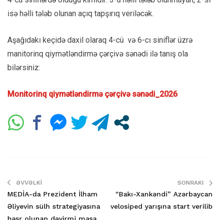
isə həlli tələb olunan açıq tapşırıq veriləcək.
Aşağıdakı keçidə daxil olaraq 4-cü və 6-cı siniflər üzrə
manitorinq qiymətləndirmə çərçivə sənədi ilə tanış ola
bilərsiniz:
Monitorinq qiymətləndirmə çərçivə sənədi_202
6
ƏVVƏLKI
SONRAKI
MEDİA-da Prezident İlham
“Bakı-Xankəndi” Azərbaycan
Əliyevin sülh strategiyasına
velosiped yarışına start verilib
həsr olunan dəyirmi masa