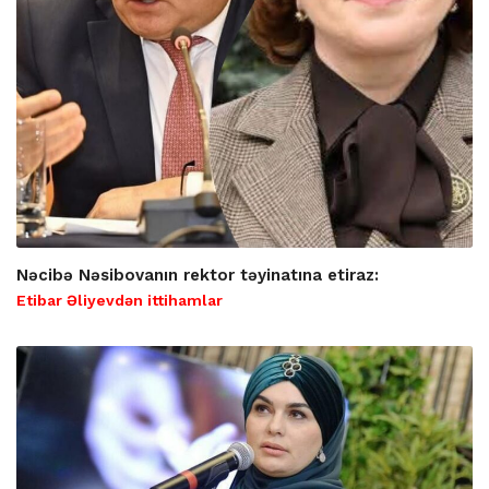
Nəcibə Nəsibovanın rektor təyinatına etiraz:
Etibar Əliyevdən ittihamlar