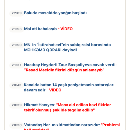
Bakıda məsciddə yanğın başladı
22:09
Mal əti bahalaşıb
- VİDEO
21:56
MN-in “İstirahət evi”nin sabiq rəisi barəsində
21:50
MƏHKƏMƏ QƏRARI dəyişdi
Hacıbəy Heydərli Zaur Baxşəliyevə cavab verdi:
21:31
“Rəşad Məcidin fikrini düzgün anlamayıb”
Kanalda batan 14 yaşlı yeniyetmənin axtarışları
20:43
davam edir
- VİDEO
Hikmət Hacıyev:
"Mənə aid edilən bəzi fikirlər
20:39
təhrif olunmuş şəkildə təqdim edilib"
Vətəndaş Nar-ın xidmətindən narazıdır:
"Problemi
20:30
həll etmirlər"