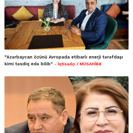
“Azərbaycan özünü Avropada etibarlı enerji tərəfdaşı
kimi təsdiq edə bilib”
- İqtisadçı / MÜSAHİBƏ