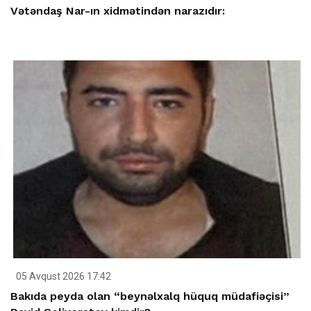
Vətəndaş Nar-ın xidmətindən narazıdır:
05 Avqust 2026 17:42
Bakıda peyda olan “beynəlxalq hüquq müdafiəçisi”