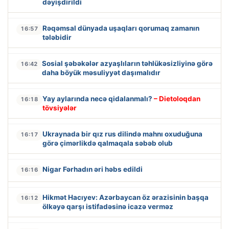
dəyişdirildi
Rəqəmsal dünyada uşaqları qorumaq zamanın
16:57
tələbidir
Sosial şəbəkələr azyaşlıların təhlükəsizliyinə görə
16:42
daha böyük məsuliyyət daşımalıdır
Yay aylarında necə qidalanmalı?
– Dietoloqdan
16:18
tövsiyələr
Ukraynada bir qız rus dilində mahnı oxuduğuna
16:17
görə çimərlikdə qalmaqala səbəb olub
Nigar Fərhadın əri həbs edildi
16:16
Hikmət Hacıyev: Azərbaycan öz ərazisinin başqa
16:12
ölkəyə qarşı istifadəsinə icazə verməz