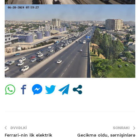
ƏVVƏLKI
SONRAKI
Ferrari-nin ilk elektrik
Gecikmə oldu, sərnişinlərə