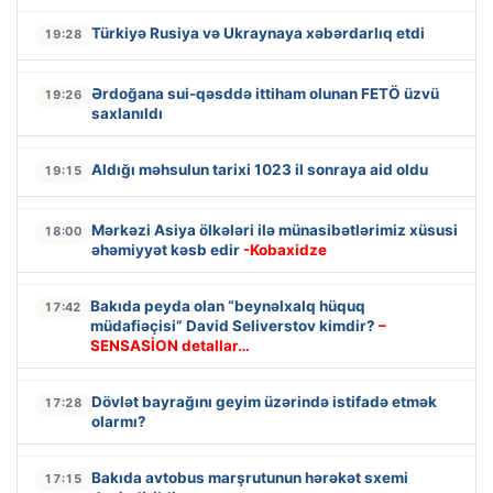
Türkiyə Rusiya və Ukraynaya xəbərdarlıq etdi
19:28
Ərdoğana sui-qəsddə ittiham olunan FETÖ üzvü
19:26
saxlanıldı
Aldığı məhsulun tarixi 1023 il sonraya aid oldu
19:15
Mərkəzi Asiya ölkələri ilə münasibətlərimiz xüsusi
18:00
əhəmiyyət kəsb edir
-Kobaxidze
Bakıda peyda olan “beynəlxalq hüquq
17:42
müdafiəçisi” David Seliverstov kimdir?
–
SENSASİON detallar…
Dövlət bayrağını geyim üzərində istifadə etmək
17:28
olarmı?
Bakıda avtobus marşrutunun hərəkət sxemi
17:15