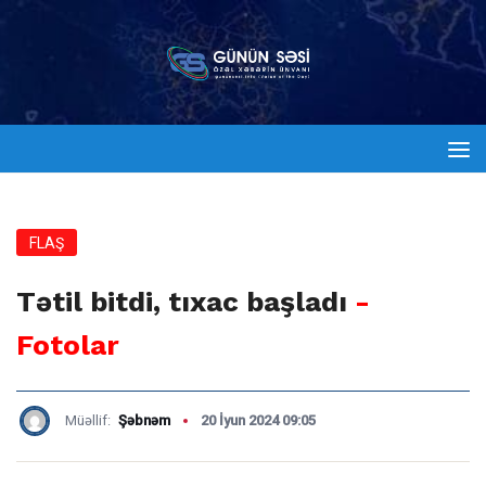
FLAŞ
Tətil bitdi, tıxac başladı
-
Fotolar
Müəllif:
Şəbnəm
20 İyun 2024 09:05