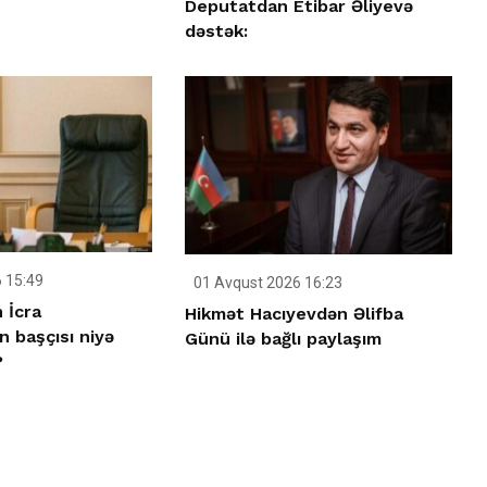
Deputatdan Etibar Əliyevə
dəstək:
 15:49
01 Avqust 2026 16:23
 İcra
Hikmət Hacıyevdən Əlifba
n başçısı niyə
Günü ilə bağlı paylaşım
?