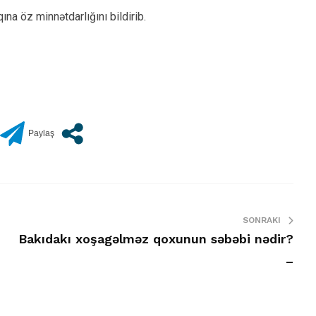
na öz minnətdarlığını bildirib.
SONRAKI
Bakıdakı xoşagəlməz qoxunun səbəbi nədir?
–