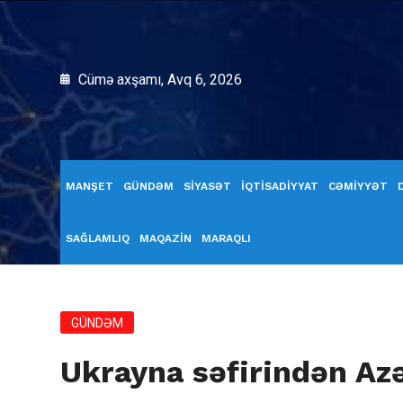
Cümə axşamı, Avq 6, 2026
MANŞET
GÜNDƏM
SİYASƏT
İQTİSADİYYAT
CƏMİYYƏT
SAĞLAMLIQ
MAQAZİN
MARAQLI
GÜNDƏM
Ukrayna səfirindən A