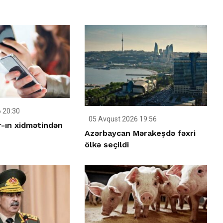
 20:30
05 Avqust 2026 19:56
-ın xidmətindən
Azərbaycan Mərakeşdə fəxri
ölkə seçildi