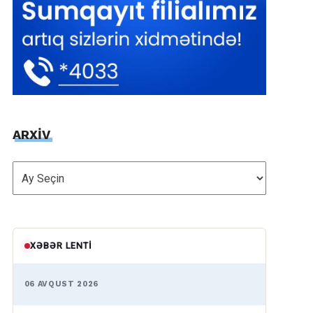
ARXİV
ARXİV
XƏBƏR LENTI
06 AVQUST 2026