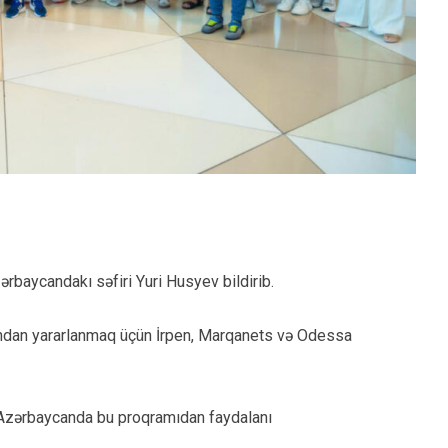
ərbaycandakı səfiri Yuri Husyev bildirib.
mından yararlanmaq üçün İrpen, Marqanets və Odessa
aq Azərbaycanda bu proqramıdan faydalanı