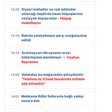
Siyasi islahatlar və real addımlar
15:35
atılacağı təqdirdə insan hüquqlarının
vəziyyəti dəyişə bilər
- Hüquq
müdafiəçisi
Bakıda yeniyetməyə qarşı soyğunçuluq
15:19
edildi
Azərbaycan Ukraynanın ərazi
15:15
bütövlüyünü dəstəkləyir
— Ceyhun
Bayramov
Vətəndaş bu mağazadan şikayətçidir:
15:05
"Telefonu öz iCloud hesabımla istifadə
edə bilmədim"
Məhkəmə Rüfət Səfərovla bağlı xahişi
14:52
nəzərə aldı