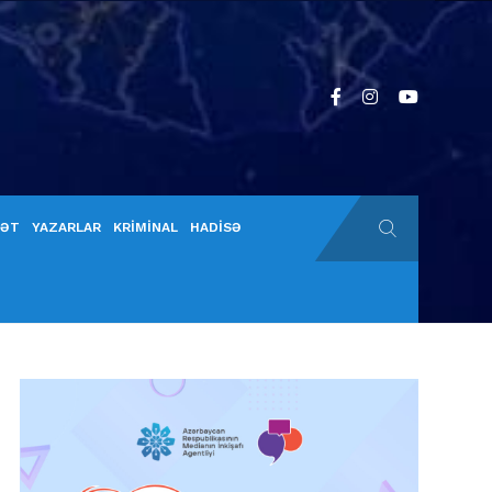
YƏT
YAZARLAR
KRİMİNAL
HADİSƏ