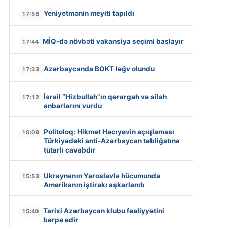
Yeniyetmənin meyiti tapıldı
17:58
MİQ-də növbəti vakansiya seçimi başlayır
17:44
Azərbaycanda BOKT ləğv olundu
17:33
İsrail “Hizbullah”ın qərargah və silah
17:12
anbarlarını vurdu
Politoloq: Hikmət Hacıyevin açıqlaması
16:09
Türkiyədəki anti-Azərbaycan təbliğatına
tutarlı cavabdır
Ukraynanın Yaroslavla hücumunda
15:53
Amerikanın iştirakı aşkarlanıb
Tarixi Azərbaycan klubu fəaliyyətini
15:40
bərpa edir