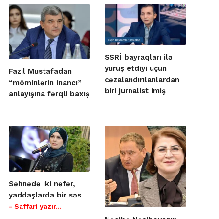
SSRİ bayraqları ilə
yürüş etdiyi üçün
Fazil Mustafadan
cəzalandırılanlardan
“möminlərin inancı”
biri jurnalist imiş
anlayışına fərqli baxış
Səhnədə iki nəfər,
yaddaşlarda bir səs
- Saffari yazır…