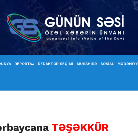
DÜNYA
REPORTAJ
REDAKTOR SEÇİMİ
MÜSAHİBƏ
SOSİAL
MƏDƏNİY
zərbaycana
TƏŞƏKKÜR