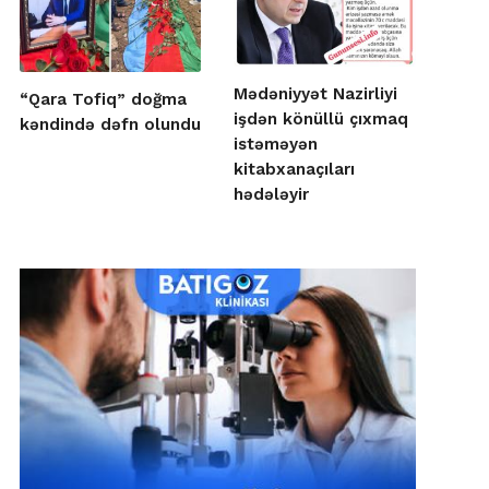
Mədəniyyət Nazirliyi
“Qara Tofiq” doğma
işdən könüllü çıxmaq
kəndində dəfn olundu
istəməyən
kitabxanaçıları
hədələyir