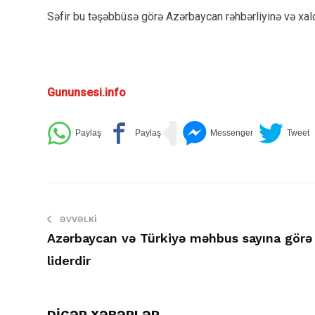
Səfir bu təşəbbüsə görə Azərbaycan rəhbərliyinə və xalqı
Gununsesi.info
ƏVVƏLKI
Azərbaycan və Türkiyə məhbus sayına görə
liderdir
DİGƏR XƏBƏRLƏR