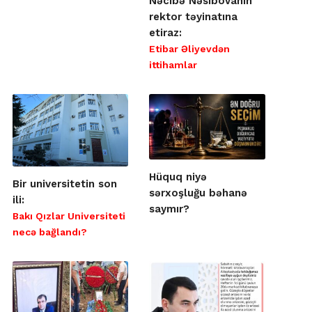
Nəcibə Nəsibovanın
rektor təyinatına
etiraz:
Etibar Əliyevdən
ittihamlar
Hüquq niyə
Bir universitetin son
sərxoşluğu bəhanə
ili:
saymır?
Bakı Qızlar Universiteti
necə bağlandı?