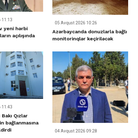
 11:13
05 Avqust 2026 10:26
v yeni hərbi
Azərbaycanda donuzlarla bağlı
arın açılışında
monitorinqlər keçiriləcək
 11:43
 Bakı Qızlar
nin bağlanmasına
dirdi
04 Avqust 2026 09:28