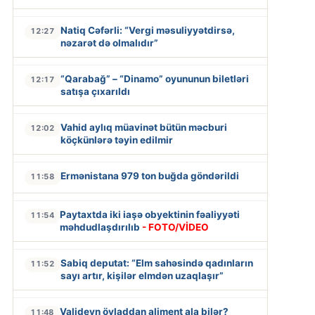
Natiq Cəfərli: “Vergi məsuliyyətdirsə,
12:27
nəzarət də olmalıdır”
“Qarabağ” – “Dinamo” oyununun biletləri
12:17
satışa çıxarıldı
Vahid aylıq müavinət bütün məcburi
12:02
köçkünlərə təyin edilmir
Ermənistana 979 ton buğda göndərildi
11:58
Paytaxtda iki iaşə obyektinin fəaliyyəti
11:54
məhdudlaşdırılıb
- FOTO/VİDEO
Sabiq deputat: “Elm sahəsində qadınların
11:52
sayı artır, kişilər elmdən uzaqlaşır”
Valideyn övladdan aliment ala bilər?
11:48