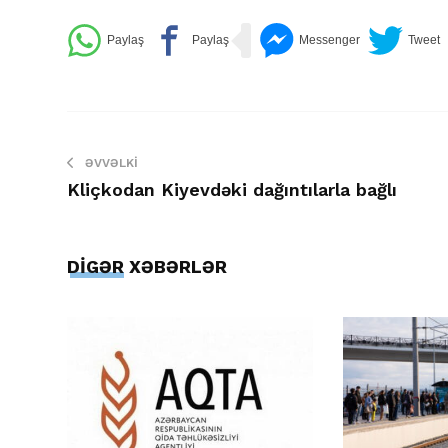
ƏVVƏLKI
Kliçkodan Kiyevdəki dağıntılarla bağlı
DİGƏR XƏBƏRLƏR