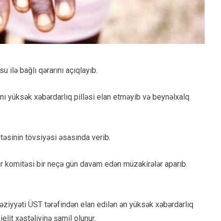
ilə bağlı qərarını açıqlayıb.
ını yüksək xəbərdarlıq pilləsi elan etməyib və beynəlxalq
mitəsinin tövsiyəsi əsasında verib.
ar komitəsi bir neçə gün davam edən müzakirələr aparıb.
əziyyəti ÜST tərəfindən elan edilən ən yüksək xəbərdarlıq
lit xəstəliyinə şamil olunur.