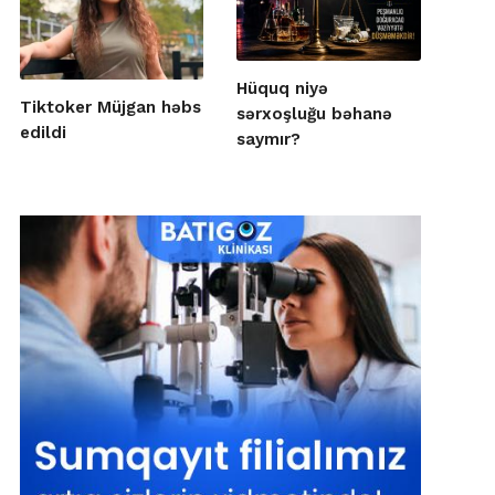
Hüquq niyə
Tiktoker Müjgan həbs
sərxoşluğu bəhanə
edildi
saymır?