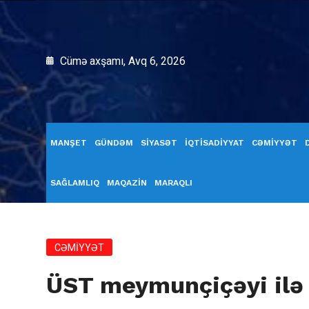
Cümə axşamı, Avq 6, 2026
MANŞET
GÜNDƏM
SİYASƏT
İQTİSADİYYAT
CƏMİYYƏT
SAĞLAMLIQ
MAQAZİN
MARAQLI
CƏMİYYƏT
ÜST meymunçiçəyi ilə