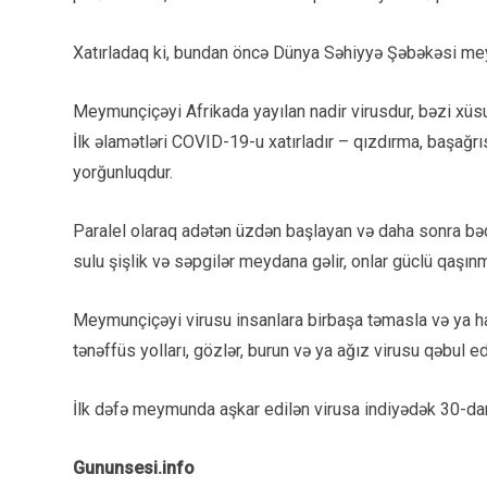
Xatırladaq ki, bundan öncə Dünya Səhiyyə Şəbəkəsi mey
Meymunçiçəyi Afrikada yayılan nadir virusdur, bəzi xüsus
İlk əlamətləri COVID-19-u xatırladır – qızdırma, başağrısı
yorğunluqdur.
Paralel olaraq adətən üzdən başlayan və daha sonra bədə
sulu şişlik və səpgilər meydana gəlir, onlar güclü qaşınm
Meymunçiçəyi virusu insanlara birbaşa təmasla və ya ha
tənəffüs yolları, gözlər, burun və ya ağız virusu qəbul edə
İlk dəfə meymunda aşkar edilən virusa indiyədək 30-dan
Gununsesi.info