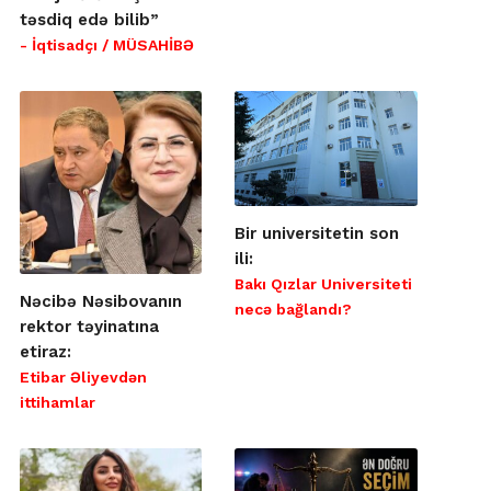
təsdiq edə bilib”
- İqtisadçı / MÜSAHİBƏ
Bir universitetin son
ili:
Bakı Qızlar Universiteti
Nəcibə Nəsibovanın
necə bağlandı?
rektor təyinatına
etiraz:
Etibar Əliyevdən
ittihamlar