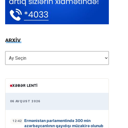
ARXİV
ARXİV
XƏBƏR LENTI
06 AVQUST 2026
Ermənistan parlamentində 300 min
12:42
azərbaycanlının qayıdışı müzakirə olunub