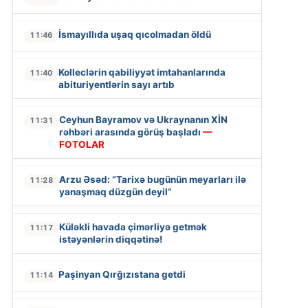
İsmayıllıda uşaq qıcolmadan öldü
11:46
Kolleclərin qabiliyyət imtahanlarında
11:40
abituriyentlərin sayı artıb
Ceyhun Bayramov və Ukraynanın XİN
11:31
rəhbəri arasında görüş başladı
—
FOTOLAR
Arzu Əsəd: “Tarixə bugünün meyarları ilə
11:28
yanaşmaq düzgün deyil”
Küləkli havada çimərliyə getmək
11:17
istəyənlərin diqqətinə!
Paşinyan Qırğızıstana getdi
11:14