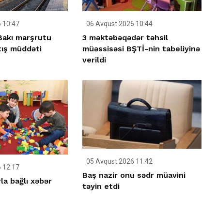
 10:47
06 Avqust 2026 10:44
–Bakı marşrutu
3 məktəbəqədər təhsil
tış müddəti
müəssisəsi BŞTİ-nin tabeliyinə
verildi
05 Avqust 2026 11:42
 12:17
Baş nazir onu sədr müavini
la bağlı xəbər
təyin etdi