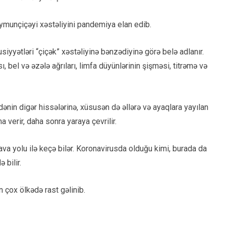
munçiçəyi xəstəliyini pandemiya elan edib.
iyyətləri “çiçək” xəstəliyinə bənzədiyinə görə belə adlanır.
, bel və əzələ ağrıları, limfa düyünlərinin şişməsi, titrəmə və
nin digər hissələrinə, xüsusən də əllərə və ayaqlara yayılan
a verir, daha sonra yaraya çevrilir.
va yolu ilə keçə bilər. Koronavirusda olduğu kimi, burada da
 bilir.
 çox ölkədə rast gəlinib.