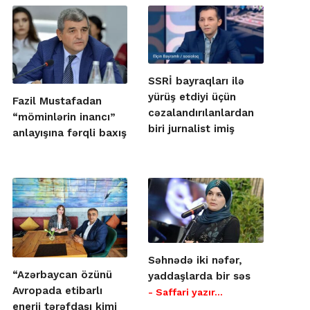
SSRİ bayraqları ilə
yürüş etdiyi üçün
Fazil Mustafadan
cəzalandırılanlardan
“möminlərin inancı”
biri jurnalist imiş
anlayışına fərqli baxış
Səhnədə iki nəfər,
“Azərbaycan özünü
yaddaşlarda bir səs
Avropada etibarlı
- Saffari yazır…
enerji tərəfdaşı kimi