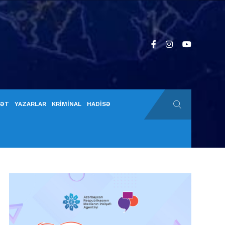
YƏT
YAZARLAR
KRİMİNAL
HADİSƏ