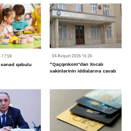
04 Avqust 2026 16:26
 17:58
“Qaçqınkom”dan Xocalı
 sənəd qəbulu
sakinlərinin iddialarına cavab