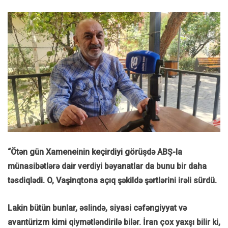
“Ötən gün Xameneinin keçirdiyi görüşdə ABŞ-la
münasibətlərə dair verdiyi bəyanatlar da bunu bir daha
təsdiqlədi. O, Vaşinqtona açıq şəkildə şərtlərini irəli sürdü.
Lakin bütün bunlar, əslində, siyasi cəfəngiyyat və
avantürizm kimi qiymətləndirilə bilər. İran çox yaxşı bilir ki,