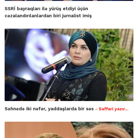
SSRİ bayraqları ilə yürüş etdiyi üçün
cəzalandırılanlardan biri jurnalist imiş
Səhnədə iki nəfər, yaddaşlarda bir səs
- Saffari yazır…