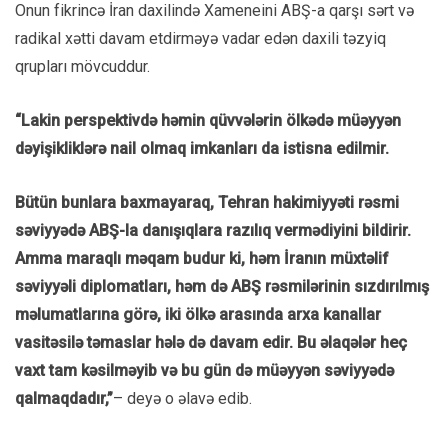
Onun fikrincə İran daxilində Xameneini ABŞ-a qarşı sərt və
radikal xətti davam etdirməyə vadar edən daxili təzyiq
qrupları mövcuddur.
“Lakin perspektivdə həmin qüvvələrin ölkədə müəyyən
dəyişikliklərə nail olmaq imkanları da istisna edilmir.
Bütün bunlara baxmayaraq, Tehran hakimiyyəti rəsmi
səviyyədə ABŞ-la danışıqlara razılıq vermədiyini bildirir.
Amma maraqlı məqam budur ki, həm İranın müxtəlif
səviyyəli diplomatları, həm də ABŞ rəsmilərinin sızdırılmış
məlumatlarına görə, iki ölkə arasında arxa kanallar
vasitəsilə təmaslar hələ də davam edir. Bu əlaqələr heç
vaxt tam kəsilməyib və bu gün də müəyyən səviyyədə
qalmaqdadır,”
– deyə o əlavə edib.