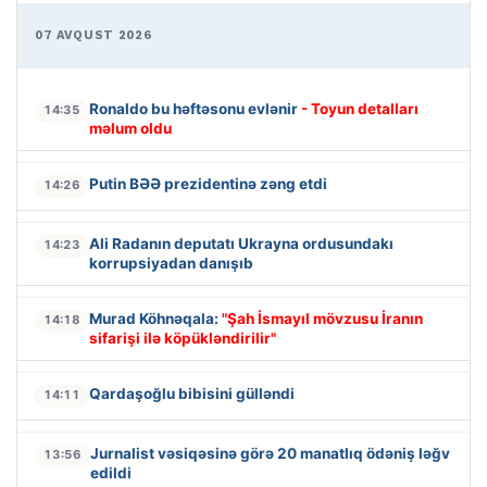
07 AVQUST 2026
Ronaldo bu həftəsonu evlənir
- Toyun detalları
14:35
məlum oldu
Putin BƏƏ prezidentinə zəng etdi
14:26
Ali Radanın deputatı Ukrayna ordusundakı
14:23
korrupsiyadan danışıb
Murad Köhnəqala:
"Şah İsmayıl mövzusu İranın
14:18
sifarişi ilə köpükləndirilir"
Qardaşoğlu bibisini gülləndi
14:11
Jurnalist vəsiqəsinə görə 20 manatlıq ödəniş ləğv
13:56
edildi