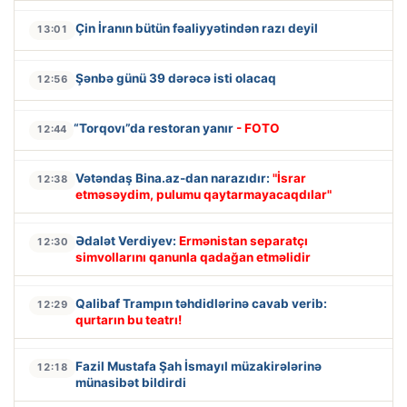
Çin İranın bütün fəaliyyətindən razı deyil
13:01
Şənbə günü 39 dərəcə isti olacaq
12:56
“Torqovı”da restoran yanır
- FOTO
12:44
Vətəndaş Bina.az-dan narazıdır:
"İsrar
12:38
etməsəydim, pulumu qaytarmayacaqdılar"
Ədalət Verdiyev:
Ermənistan separatçı
12:30
simvollarını qanunla qadağan etməlidir
Qalibaf Trampın təhdidlərinə cavab verib:
12:29
qurtarın bu teatrı!
Fazil Mustafa Şah İsmayıl müzakirələrinə
12:18
münasibət bildirdi