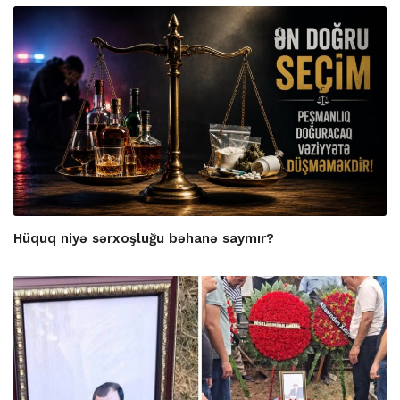
Hüquq niyə sərxoşluğu bəhanə saymır?