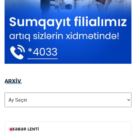
ARXİV
ARXİV
XƏBƏR LENTI