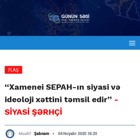
FLAŞ
“Xamenei SEPAH-ın siyasi və
ideoloji xəttini təmsil edir”
-
SİYASİ ŞƏRHÇİ
Müəllif:
Şəbnəm
04 Noyabr 2025 16:23