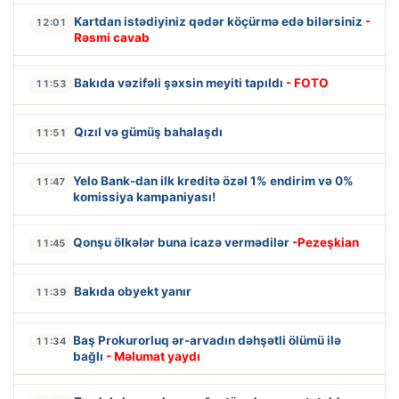
Kartdan istədiyiniz qədər köçürmə edə bilərsiniz
-
12:01
Rəsmi cavab
Bakıda vəzifəli şəxsin meyiti tapıldı
- FOTO
11:53
Qızıl və gümüş bahalaşdı
11:51
Yelo Bank-dan ilk kreditə özəl 1% endirim və 0%
11:47
komissiya kampaniyası!
Qonşu ölkələr buna icazə vermədilər
-Pezeşkian
11:45
Bakıda obyekt yanır
11:39
Baş Prokurorluq ər-arvadın dəhşətli ölümü ilə
11:34
bağlı
- Məlumat yaydı