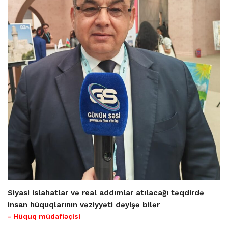
Siyasi islahatlar və real addımlar atılacağı təqdirdə
insan hüquqlarının vəziyyəti dəyişə bilər
- Hüquq müdafiəçisi