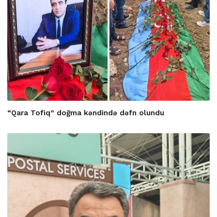
“Qara Tofiq” doğma kəndində dəfn olundu