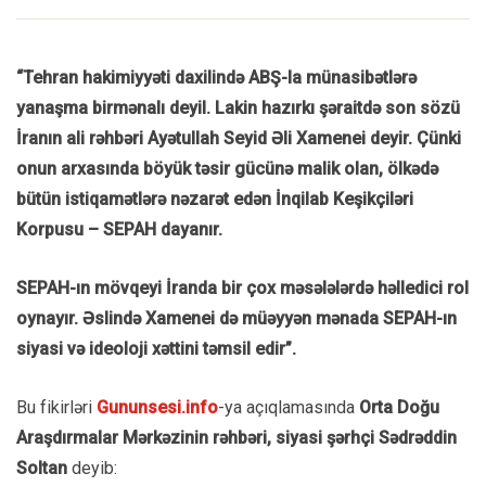
“Tehran hakimiyyəti daxilində ABŞ-la münasibətlərə
yanaşma birmənalı deyil. Lakin hazırkı şəraitdə son sözü
İranın ali rəhbəri Ayətullah Seyid Əli Xamenei deyir. Çünki
onun arxasında böyük təsir gücünə malik olan, ölkədə
bütün istiqamətlərə nəzarət edən İnqilab Keşikçiləri
Korpusu – SEPAH dayanır.
SEPAH-ın mövqeyi İranda bir çox məsələlərdə həlledici rol
oynayır. Əslində Xamenei də müəyyən mənada SEPAH-ın
siyasi və ideoloji xəttini təmsil edir”.
Bu fikirləri
Gununsesi.info
-ya açıqlamasında
Orta Doğu
Araşdırmalar Mərkəzinin rəhbəri, siyasi şərhçi Sədrəddin
Soltan
deyib: