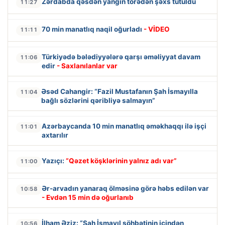
Zərdabda qəsdən yanğın törədən şəxs tutuldu
11:27
70 min manatlıq naqil oğurladı
- VİDEO
11:11
Türkiyədə bələdiyyələrə qarşı əməliyyat davam
11:06
edir
- Saxlanılanlar var
Əsəd Cahangir: “Fazil Mustafanın Şah İsmayılla
11:04
bağlı sözlərini qəribliyə salmayın”
Azərbaycanda 10 min manatlıq əməkhaqqı ilə işçi
11:01
axtarılır
Yazıçı:
“Qəzet köşklərinin yalnız adı var”
11:00
Ər-arvadın yanaraq ölməsinə görə həbs edilən var
10:58
- Evdən 15 min də oğurlanıb
İlham Əziz: “Şah İsmayıl söhbətinin içindən
10:56