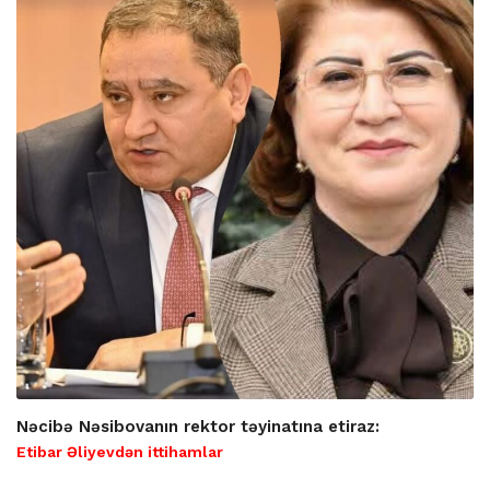
Nəcibə Nəsibovanın rektor təyinatına etiraz:
Etibar Əliyevdən ittihamlar