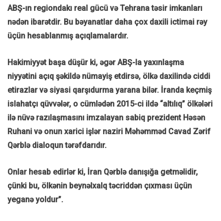
ABŞ-ın regiondakı real gücü və Tehrana təsir imkanları
nədən ibarətdir. Bu bəyanatlar daha çox daxili ictimai rəy
üçün hesablanmış açıqlamalardır.
Hakimiyyət başa düşür ki, əgər ABŞ-la yaxınlaşma
niyyətini açıq şəkildə nümayiş etdirsə, ölkə daxilində ciddi
etirazlar və siyasi qarşıdurma yarana bilər. İranda keçmiş
islahatçı qüvvələr, o cümlədən 2015-ci ildə “altılıq” ölkələri
ilə nüvə razılaşmasını imzalayan sabiq prezident Həsən
Ruhani və onun xarici işlər naziri Məhəmməd Cavad Zərif
Qərblə dialoqun tərəfdarıdır.
Onlar hesab edirlər ki, İran Qərblə danışığa getməlidir,
çünki bu, ölkənin beynəlxalq təcriddən çıxması üçün
yeganə yoldur”.