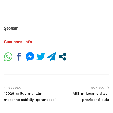
Şəbnəm
Gununsesi.info
ƏVVƏLKI
SONRAKI
“2026-cı ildə manatın
ABŞ-ın keçmiş vitse-
məzənnə sabitliyi qorunacaq”
prezidenti öldü