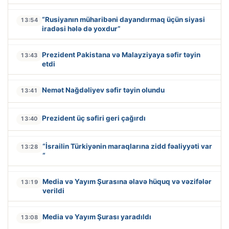
“Rusiyanın müharibəni dayandırmaq üçün siyasi
13:54
iradəsi hələ də yoxdur”
Prezident Pakistana və Malayziyaya səfir təyin
13:43
etdi
Nemət Nağdəliyev səfir təyin olundu
13:41
Prezident üç səfiri geri çağırdı
13:40
“İsrailin Türkiyənin maraqlarına zidd fəaliyyəti var
13:28
“
Media və Yayım Şurasına əlavə hüquq və vəzifələr
13:19
verildi
Media və Yayım Şurası yaradıldı
13:08