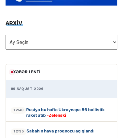
ARXİV
ARXİV
XƏBƏR LENTI
09 AVQUST 2026
Rusiya bu həftə Ukraynaya 56 ballistik
12:40
raket atıb
-Zelenski
Sabahın hava proqnozu açıqlandı
12:35