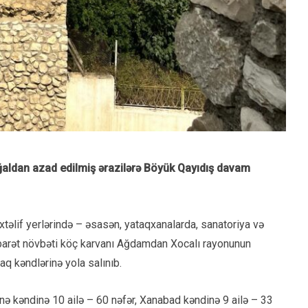
şğaldan azad edilmiş ərazilərə Böyük Qayıdış davam
xtəlif yerlərində – əsasən, yataqxanalarda, sanatoriya və
ibarət növbəti köç karvanı Ağdamdan Xocalı rayonunun
q kəndlərinə yola salınıb.
nə kəndinə 10 ailə – 60 nəfər, Xanabad kəndinə 9 ailə – 33