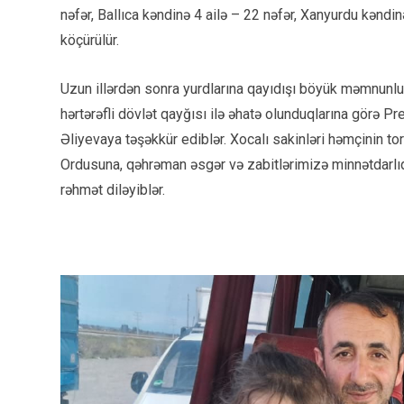
nəfər, Ballıca kəndinə 4 ailə – 22 nəfər, Xanyurdu kəndin
köçürülür.
Uzun illərdən sonra yurdlarına qayıdışı böyük məmnunlu
hərtərəfli dövlət qayğısı ilə əhatə olunduqlarına görə P
Əliyevaya təşəkkür ediblər. Xocalı sakinləri həmçinin t
Ordusuna, qəhrəman əsgər və zabitlərimizə minnətdarlıql
rəhmət diləyiblər.