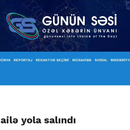
DÜNYA
REPORTAJ
REDAKTOR SEÇİMİ
MÜSAHİBƏ
SOSİAL
MƏDƏNİY
ailə yola salındı