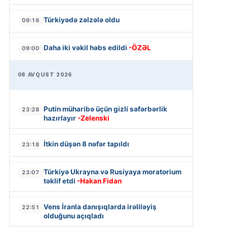
Türkiyədə zəlzələ oldu
09:16
Daha iki vəkil həbs edildi
-ÖZƏL
09:00
08 AVQUST 2026
Putin müharibə üçün gizli səfərbərlik
23:28
hazırlayır
-Zelenski
İtkin düşən 8 nəfər tapıldı
23:18
Türkiyə Ukrayna və Rusiyaya moratorium
23:07
təklif etdi
-Hakan Fidan
Vens İranla danışıqlarda irəliləyiş
22:51
olduğunu açıqladı