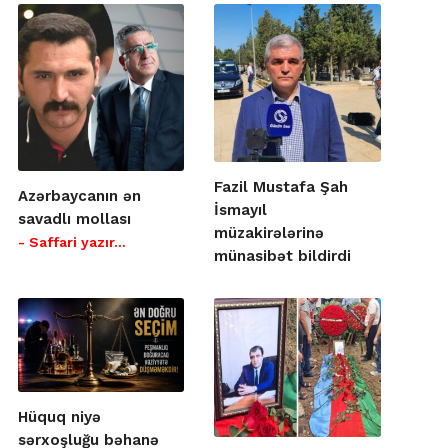
Fazil Mustafa Şah
Azərbaycanın ən
İsmayıl
savadlı mollası
müzakirələrinə
- Saffari yazır…
münasibət bildirdi
Hüquq niyə
sərxoşluğu bəhanə