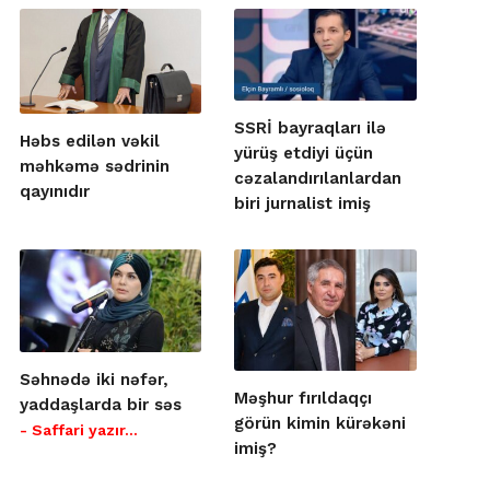
SSRİ bayraqları ilə
Həbs edilən vəkil
yürüş etdiyi üçün
məhkəmə sədrinin
cəzalandırılanlardan
qayınıdır
biri jurnalist imiş
Səhnədə iki nəfər,
Məşhur fırıldaqçı
yaddaşlarda bir səs
görün kimin kürəkəni
- Saffari yazır…
imiş?