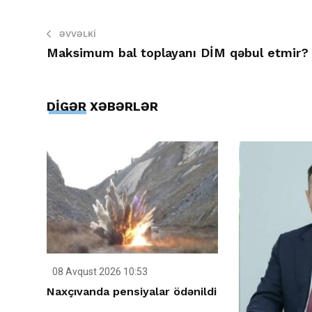
ƏVVƏLKI
Maksimum bal toplayanı DİM qəbul etmir?
DİGƏR XƏBƏRLƏR
08 Avqust 2026 10:53
Naxçıvanda pensiyalar ödənildi