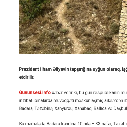
Prezident İlham Əliyevin tapşırığına uyğun olaraq, i
etdirilir.
Gununsesi.info
xəbər verir ki, bu gün respublikanın mü
inzibati binalarda müvəqqəti məskunlaşmış ailələrdən 
Badara, Təzəbinə, Xanyurdu, Xanabad, Ballıca və Daşbula
Bu mərhələdə Badara kəndinə 10 ailə – 33 nəfər, Təzəbi