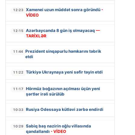
Xamenei uzun müddət sonra göründü
-
12:23
VİDEO
Azərbaycanda 8 gün iş olmayacaq
—
12:15
TARİXLƏR
Prezident sinqapurlu həmkarını təbrik
11:44
etdi
Türkiyə Ukraynaya yeni səfir təyin etdi
11:22
Hörmüz boğazının açılması üçün yeni
11:17
şərtlər irəli sürülüb
Rusiya Odessaya kütləvi zərbə endirdi
10:33
Sabiq baş nazirin oğlu villasında
10:29
qandallandı
- VİDEO