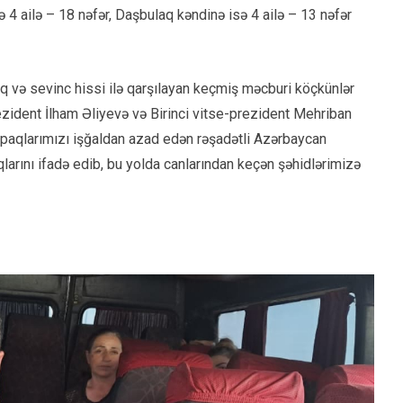
ə 4 ailə – 18 nəfər, Daşbulaq kəndinə isə 4 ailə – 13 nəfər
q və sevinc hissi ilə qarşılayan keçmiş məcburi köçkünlər
rezident İlham Əliyevə və Birinci vitse-prezident Mehriban
orpaqlarımızı işğaldan azad edən rəşadətli Azərbaycan
arını ifadə edib, bu yolda canlarından keçən şəhidlərimizə