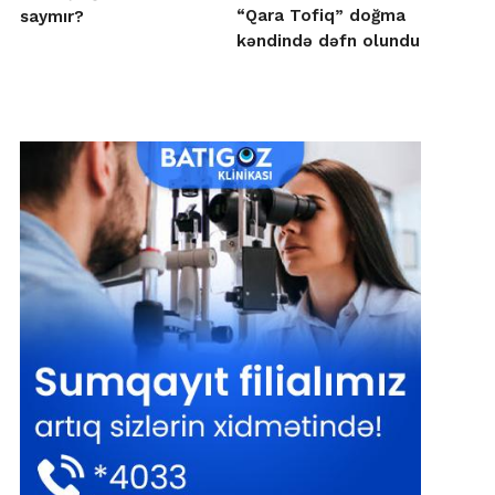
“Qara Tofiq” doğma
saymır?
kəndində dəfn olundu