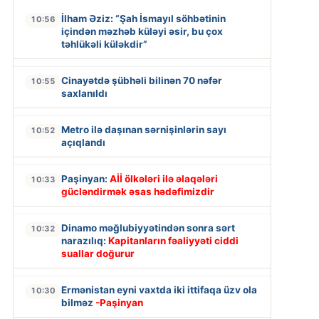
İlham Əziz: “Şah İsmayıl söhbətinin
10:56
içindən məzhəb küləyi əsir, bu çox
təhlükəli küləkdir”
Cinayətdə şübhəli bilinən 70 nəfər
10:55
saxlanıldı
Metro ilə daşınan sərnişinlərin sayı
10:52
açıqlandı
Paşinyan:
Aİİ ölkələri ilə əlaqələri
10:33
gücləndirmək əsas hədəfimizdir
Dinamo məğlubiyyətindən sonra sərt
10:32
narazılıq:
Kapitanların fəaliyyəti ciddi
suallar doğurur
Ermənistan eyni vaxtda iki ittifaqa üzv ola
10:30
bilməz
-Paşinyan