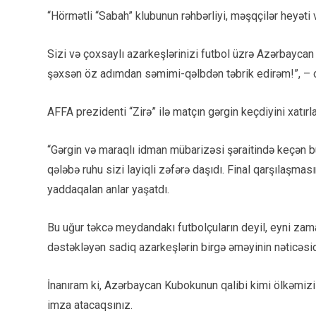
“Hörmətli “Sabah” klubunun rəhbərliyi, məşqçilər heyəti 
Sizi və çoxsaylı azarkeşlərinizi futbol üzrə Azərbayca
şəxsən öz adımdan səmimi-qəlbdən təbrik edirəm!”, – o 
AFFA prezidenti “Zirə” ilə matçın gərgin keçdiyini xatırl
“Gərgin və maraqlı idman mübarizəsi şəraitində keçən b
qələbə ruhu sizi layiqli zəfərə daşıdı. Final qarşılaşm
yaddaqalan anlar yaşatdı.
Bu uğur təkcə meydandakı futbolçuların deyil, eyni za
dəstəkləyən sadiq azarkeşlərin birgə əməyinin nəticəsid
İnanıram ki, Azərbaycan Kubokunun qalibi kimi ölkəmizi
imza atacaqsınız.