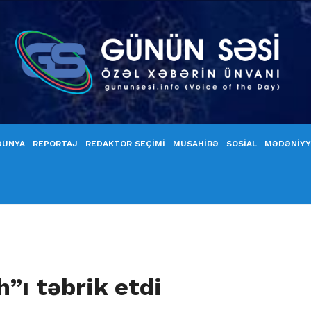
DÜNYA
REPORTAJ
REDAKTOR SEÇİMİ
MÜSAHİBƏ
SOSİAL
MƏDƏNİY
”ı təbrik etdi