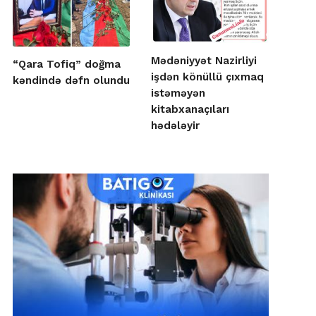
Mədəniyyət Nazirliyi
“Qara Tofiq” doğma
işdən könüllü çıxmaq
kəndində dəfn olundu
istəməyən
kitabxanaçıları
hədələyir