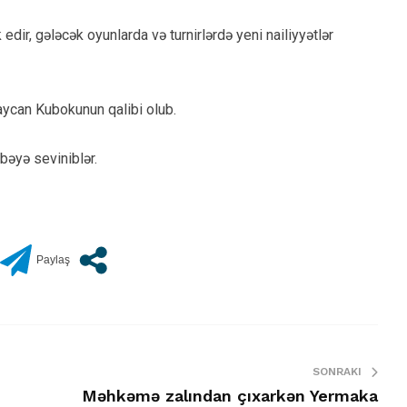
 edir, gələcək oyunlarda və turnirlərdə yeni nailiyyətlər
can Kubokunun qalibi olub.
əbəyə seviniblər.
SONRAKI
Məhkəmə zalından çıxarkən Yermaka