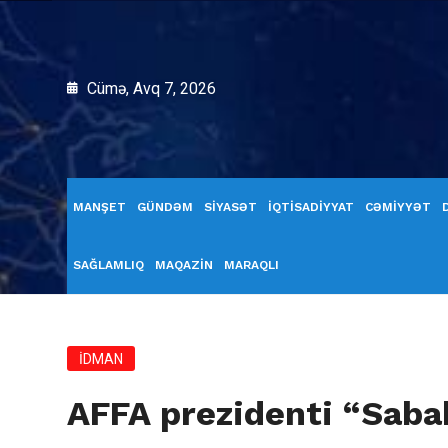
Cümə, Avq 7, 2026
MANŞET
GÜNDƏM
SİYASƏT
İQTİSADİYYAT
CƏMİYYƏT
SAĞLAMLIQ
MAQAZİN
MARAQLI
İDMAN
AFFA prezidenti “Sabah