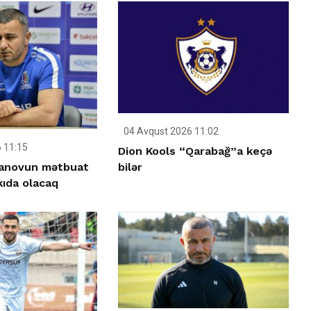
04 Avqust 2026 11:02
 11:15
Dion Kools “Qarabağ”a keçə
anovun mətbuat
bilər
kıda olacaq