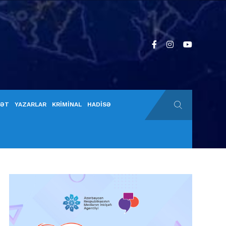
YƏT
YAZARLAR
KRİMİNAL
HADİSƏ