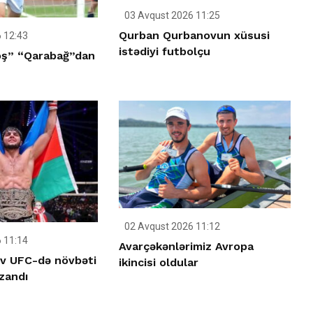
03 Avqust 2026 11:25
Qurban Qurbanovun xüsusi
 12:43
istədiyi futbolçu
oş” “Qarabağ”dan
02 Avqust 2026 11:12
 11:14
Avarçəkənlərimiz Avropa
v UFC-də növbəti
ikincisi oldular
zandı