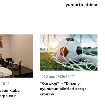
yumurta atıblar
06 Avqust 2026 12:17
“Qarabağ” – “Dinamo”
 15:40
oyununun biletləri satışa
aycan klubu
çıxarıldı
ərpa edir