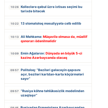
Kolleclərə qəbul üzrə ixtisas seçimi bu
10:26
tarixdə bitəcək
13 stomatoloq məsuliyyətə cəlb edilib
10:22
Ali Məhkəmə:
Müqavilə olmasa da, müəllif
10:13
qonorarı ödənilməlidir
Emin Ağalarov:
Dünyada ən böyük 5-ci
10:09
kazino Azərbaycanda olacaq
Politoloq: “Bəziləri gələcəyin qapısını
09:57
açır, bəziləri kartdan-karta köçürmələri
sayır”
“Rusiya köhnə təhlükəsizlik modelindən
09:57
uzaqlaşır”
Rusiyadan Ermənistana Azərbaycandan
09:46