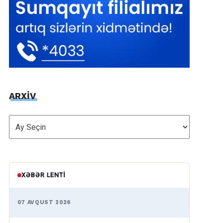
ARXİV
ARXİV
XƏBƏR LENTI
07 AVQUST 2026