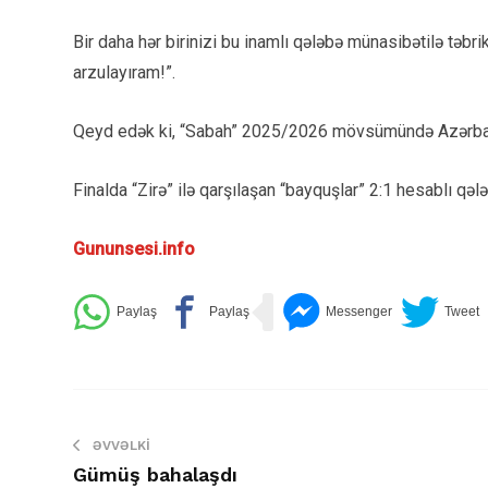
Bir daha hər birinizi bu inamlı qələbə münasibətilə təbrik
arzulayıram!”.
Qeyd edək ki, “Sabah” 2025/2026 mövsümündə Azərbay
Finalda “Zirə” ilə qarşılaşan “bayquşlar” 2:1 hesablı qəl
Gununsesi.info
ƏVVƏLKI
Gümüş bahalaşdı