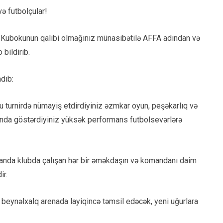
və futbolçular!
n Kubokunun qalibi olmağınız münasibətilə AFFA adından və
bildirib.
adıb:
u turnirdə nümayiş etdirdiyiniz əzmkar oyun, peşəkarlıq və
asında göstərdiyiniz yüksək performans futbolsevərlərə
manda klubda çalışan hər bir əməkdaşın və komandanı daim
ir.
 beynəlxalq arenada layiqincə təmsil edəcək, yeni uğurlara