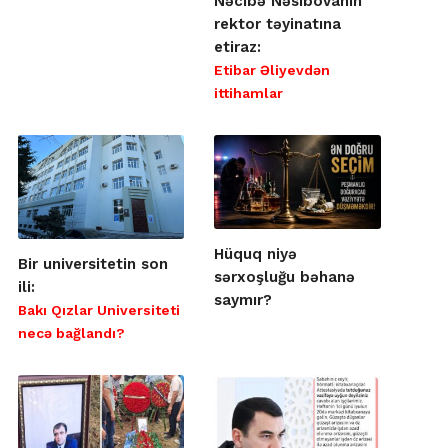
Nəcibə Nəsibovanın
rektor təyinatına
etiraz:
Etibar Əliyevdən
ittihamlar
Hüquq niyə
Bir universitetin son
sərxoşluğu bəhanə
ili:
saymır?
Bakı Qızlar Universiteti
necə bağlandı?