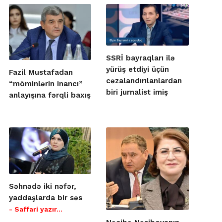
SSRİ bayraqları ilə
yürüş etdiyi üçün
Fazil Mustafadan
cəzalandırılanlardan
“möminlərin inancı”
biri jurnalist imiş
anlayışına fərqli baxış
Səhnədə iki nəfər,
yaddaşlarda bir səs
- Saffari yazır…