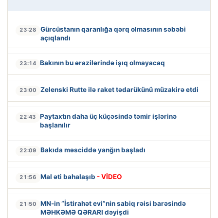
Gürcüstanın qaranlığa qərq olmasının səbəbi
23:28
açıqlandı
Bakının bu ərazilərində işıq olmayacaq
23:14
Zelenski Rutte ilə raket tədarükünü müzakirə etdi
23:00
Paytaxtın daha üç küçəsində təmir işlərinə
22:43
başlanılır
Bakıda məsciddə yanğın başladı
22:09
Mal əti bahalaşıb
- VİDEO
21:56
MN-in “İstirahət evi”nin sabiq rəisi barəsində
21:50
MƏHKƏMƏ QƏRARI dəyişdi