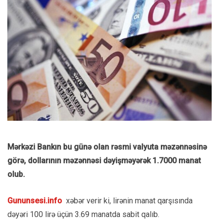
Mərkəzi Bankın bu günə olan rəsmi valyuta məzənnəsinə
görə, dollarının məzənnəsi dəyişməyərək 1.7000 manat
olub.
Gununsesi.info
xəbər verir ki, lirənin manat qarşısında
dəyəri 100 lirə üçün 3.69 manatda sabit qalıb.