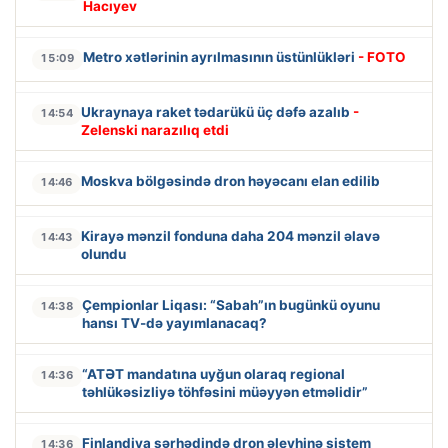
Hacıyev
Metro xətlərinin ayrılmasının üstünlükləri
- FOTO
15:09
Ukraynaya raket tədarükü üç dəfə azalıb
-
14:54
Zelenski narazılıq etdi
Moskva bölgəsində dron həyəcanı elan edilib
14:46
Kirayə mənzil fonduna daha 204 mənzil əlavə
14:43
olundu
Çempionlar Liqası: “Sabah”ın bugünkü oyunu
14:38
hansı TV-də yayımlanacaq?
“ATƏT mandatına uyğun olaraq regional
14:36
təhlükəsizliyə töhfəsini müəyyən etməlidir”
Finlandiya sərhədində dron əleyhinə sistem
14:36