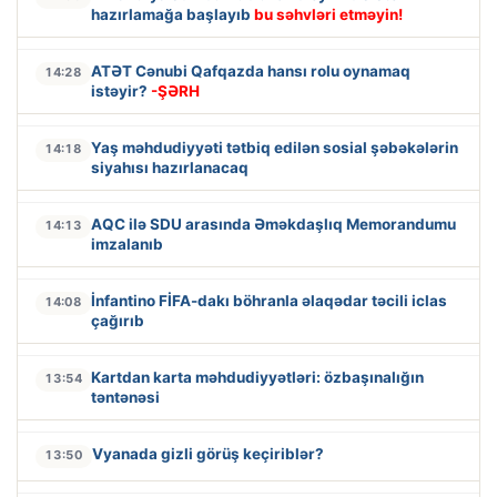
hazırlamağa başlayıb
bu səhvləri etməyin!
ATƏT Cənubi Qafqazda hansı rolu oynamaq
14:28
istəyir?
-ŞƏRH
Yaş məhdudiyyəti tətbiq edilən sosial şəbəkələrin
14:18
siyahısı hazırlanacaq
AQC ilə SDU arasında Əməkdaşlıq Memorandumu
14:13
imzalanıb
İnfantino FİFA-dakı böhranla əlaqədar təcili iclas
14:08
çağırıb
Kartdan karta məhdudiyyətləri: özbaşınalığın
13:54
təntənəsi
Vyanada gizli görüş keçiriblər?
13:50