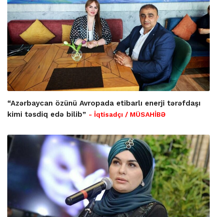
“Azərbaycan özünü Avropada etibarlı enerji tərəfdaşı
kimi təsdiq edə bilib”
- İqtisadçı / MÜSAHİBƏ