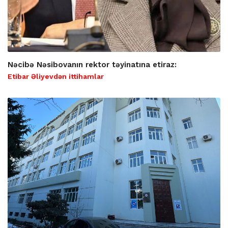
Nəcibə Nəsibovanın rektor təyinatına etiraz:
Etibar Əliyevdən ittihamlar