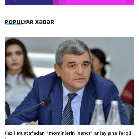
POPULYAR XƏBƏR
Fazil Mustafadan “möminlərin inancı” anlayışına fərqli