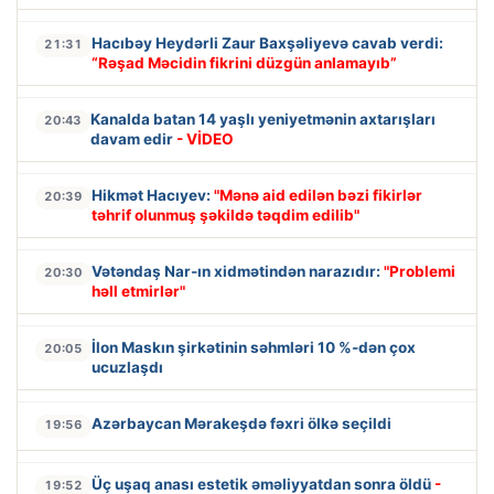
Hacıbəy Heydərli Zaur Baxşəliyevə cavab verdi:
21:31
“Rəşad Məcidin fikrini düzgün anlamayıb”
Kanalda batan 14 yaşlı yeniyetmənin axtarışları
20:43
davam edir
- VİDEO
Hikmət Hacıyev:
"Mənə aid edilən bəzi fikirlər
20:39
təhrif olunmuş şəkildə təqdim edilib"
Vətəndaş Nar-ın xidmətindən narazıdır:
"Problemi
20:30
həll etmirlər"
İlon Maskın şirkətinin səhmləri 10 %-dən çox
20:05
ucuzlaşdı
Azərbaycan Mərakeşdə fəxri ölkə seçildi
19:56
Üç uşaq anası estetik əməliyyatdan sonra öldü
-
19:52