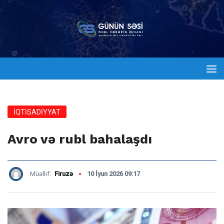
İQTİSADİYYAT
Avro və rubl bahalaşdı
Müəllif:
Firuzə
10 İyun 2026 09:17