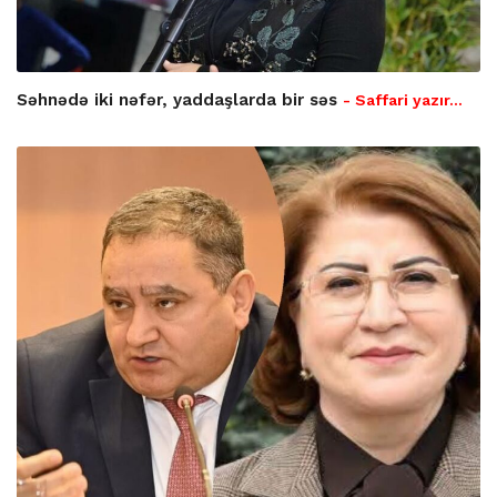
Səhnədə iki nəfər, yaddaşlarda bir səs
- Saffari yazır…