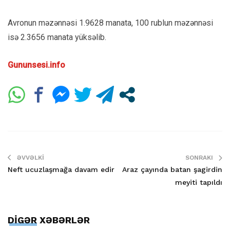
Avronun məzənnəsi 1.9628 manata, 100 rublun məzənnəsi
isə 2.3656 manata yüksəlib.
Gununsesi.info
ƏVVƏLKI
SONRAKI
Neft ucuzlaşmağa davam edir
Araz çayında batan şagirdin
meyiti tapıldı
DİGƏR XƏBƏRLƏR