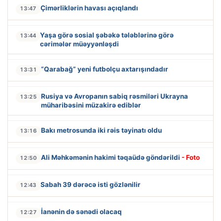
Çimərliklərin havası açıqlandı
13:47
Yaşa görə sosial şəbəkə tələblərinə görə
13:44
cərimələr müəyyənləşdi
“Qarabağ” yeni futbolçu axtarışındadır
13:31
Rusiya və Avropanın sabiq rəsmiləri Ukrayna
13:25
müharibəsini müzakirə ediblər
Bakı metrosunda iki rəis təyinatı oldu
13:16
Ali Məhkəmənin hakimi təqaüdə göndərildi
- Foto
12:50
Sabah 39 dərəcə isti gözlənilir
12:43
İanənin də sənədi olacaq
12:27