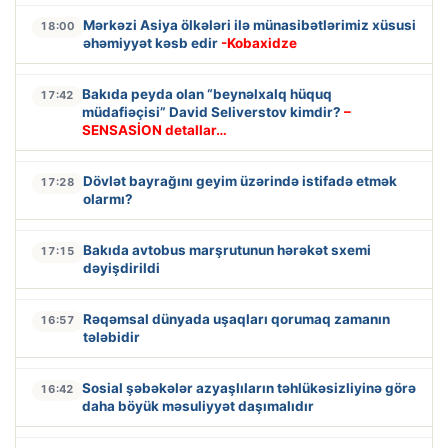
Mərkəzi Asiya ölkələri ilə münasibətlərimiz xüsusi
18:00
əhəmiyyət kəsb edir
-Kobaxidze
Bakıda peyda olan “beynəlxalq hüquq
17:42
müdafiəçisi” David Seliverstov kimdir?
–
SENSASİON detallar…
Dövlət bayrağını geyim üzərində istifadə etmək
17:28
olarmı?
Bakıda avtobus marşrutunun hərəkət sxemi
17:15
dəyişdirildi
Rəqəmsal dünyada uşaqları qorumaq zamanın
16:57
tələbidir
Sosial şəbəkələr azyaşlıların təhlükəsizliyinə görə
16:42
daha böyük məsuliyyət daşımalıdır