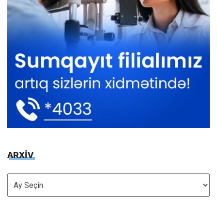
ARXİV
ARXİV