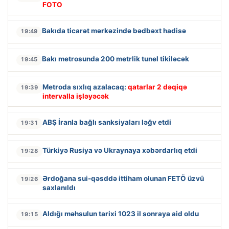
FOTO
Bakıda ticarət mərkəzində bədbəxt hadisə
19:49
Bakı metrosunda 200 metrlik tunel tikiləcək
19:45
Metroda sıxlıq azalacaq:
qatarlar 2 dəqiqə
19:39
intervalla işləyəcək
ABŞ İranla bağlı sanksiyaları ləğv etdi
19:31
Türkiyə Rusiya və Ukraynaya xəbərdarlıq etdi
19:28
Ərdoğana sui-qəsddə ittiham olunan FETÖ üzvü
19:26
saxlanıldı
Aldığı məhsulun tarixi 1023 il sonraya aid oldu
19:15