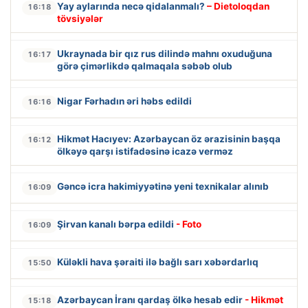
Yay aylarında necə qidalanmalı?
– Dietoloqdan
16:18
tövsiyələr
Ukraynada bir qız rus dilində mahnı oxuduğuna
16:17
görə çimərlikdə qalmaqala səbəb olub
Nigar Fərhadın əri həbs edildi
16:16
Hikmət Hacıyev: Azərbaycan öz ərazisinin başqa
16:12
ölkəyə qarşı istifadəsinə icazə verməz
Gəncə icra hakimiyyətinə yeni texnikalar alınıb
16:09
Şirvan kanalı bərpa edildi
- Foto
16:09
Küləkli hava şəraiti ilə bağlı sarı xəbərdarlıq
15:50
Azərbaycan İranı qardaş ölkə hesab edir
- Hikmət
15:18