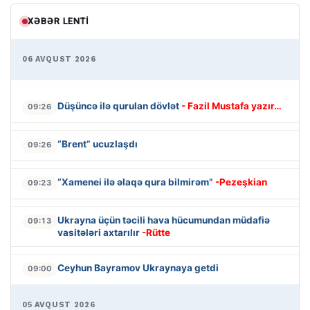
XƏBƏR LENTI
06 AVQUST 2026
Düşüncə ilə qurulan dövlət
- Fazil Mustafa yazır…
09:26
“Brent” ucuzlaşdı
09:26
“Xamenei ilə əlaqə qura bilmirəm”
-Pezeşkian
09:23
Ukrayna üçün təcili hava hücumundan müdafiə
09:13
vasitələri axtarılır
-Rütte
Ceyhun Bayramov Ukraynaya getdi
09:00
05 AVQUST 2026