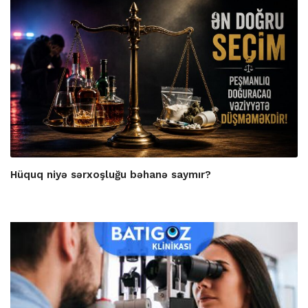
Hüquq niyə sərxoşluğu bəhanə saymır?