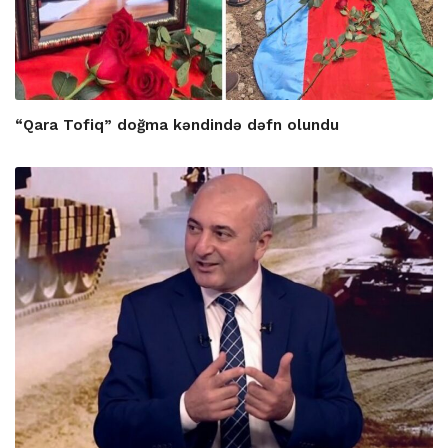
“Qara Tofiq” doğma kəndində dəfn olundu