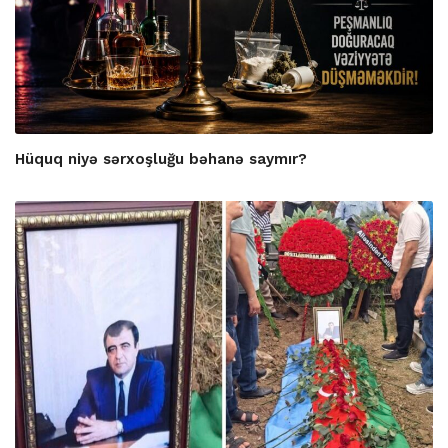
Hüquq niyə sərxoşluğu bəhanə saymır?