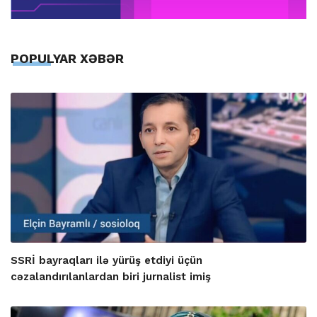
POPULYAR XƏBƏR
SSRİ bayraqları ilə yürüş etdiyi üçün
cəzalandırılanlardan biri jurnalist imiş