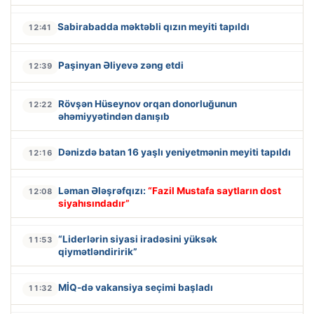
Sabirabadda məktəbli qızın meyiti tapıldı
12:41
Paşinyan Əliyevə zəng etdi
12:39
Rövşən Hüseynov orqan donorluğunun
12:22
əhəmiyyətindən danışıb
Dənizdə batan 16 yaşlı yeniyetmənin meyiti tapıldı
12:16
Ləman Ələşrəfqızı:
“Fazil Mustafa saytların dost
12:08
siyahısındadır”
“Liderlərin siyasi iradəsini yüksək
11:53
qiymətləndiririk”
MİQ-də vakansiya seçimi başladı
11:32