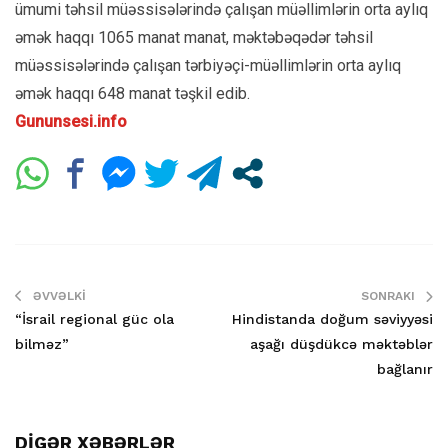
ümumi təhsil müəssisələrində çalışan müəllimlərin orta aylıq
əmək haqqı 1065 manat manat, məktəbəqədər təhsil
müəssisələrində çalışan tərbiyəçi-müəllimlərin orta aylıq
əmək haqqı 648 manat təşkil edib.
Gununsesi.info
ƏVVƏLKI
SONRAKI
“İsrail regional güc ola
Hindistanda doğum səviyyəsi
bilməz”
aşağı düşdükcə məktəblər
bağlanır
DİGƏR XƏBƏRLƏR