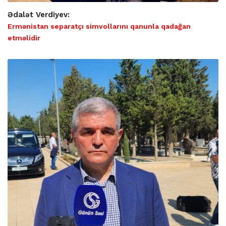
Ədalət Verdiyev:
Ermənistan separatçı simvollarını qanunla qadağan
etməlidir