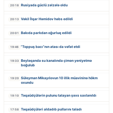
Rusiyada güclü zəlzələ oldu
20:18
Vəkil İlqar Həmidov həbs edildi
20:13
Bakıda parkdan oğurluq edildi
20:01
“Toppuş bacı”nın atası da vəfat etdi
19:46
Beyləqanda su kanalında çimən yeniyetmə
19:33
boğulub
Süleyman Mikayılovun 10 illik müavininə hökm
19:20
oxundu
Təqaüdçülərin pulunu talayan şəxs saxlanıldı
19:10
Təqaüdçüləri aldadıb pullarını taladı
17:58