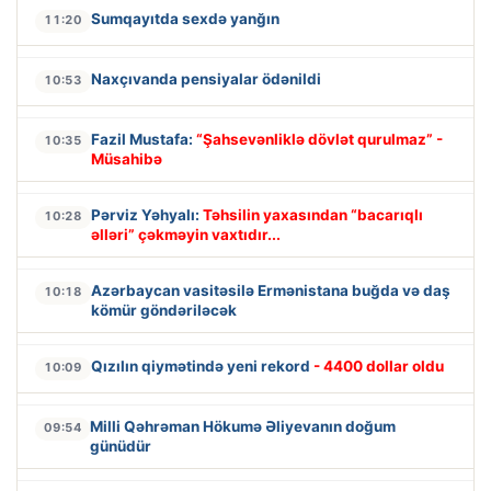
Sumqayıtda sexdə yanğın
11:20
Naxçıvanda pensiyalar ödənildi
10:53
Fazil Mustafa:
“Şahsevənliklə dövlət qurulmaz” -
10:35
Müsahibə
Pərviz Yəhyalı:
Təhsilin yaxasından “bacarıqlı
10:28
əlləri” çəkməyin vaxtıdır...
Azərbaycan vasitəsilə Ermənistana buğda və daş
10:18
kömür göndəriləcək
Qızılın qiymətində yeni rekord
- 4400 dollar oldu
10:09
Milli Qəhrəman Hökumə Əliyevanın doğum
09:54
günüdür