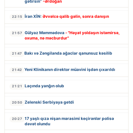
gətirsin”
-Ərdoğan
İran XİN:
Əvvəlcə qalib gəlin, sonra danışın
22:15
Gülyaz Məmmədova
- "Həyat yoldaşın istəmirsə,
21:57
oxuma, nə məcburdur"
Bakı və Zəngilanda ağaclar qanunsuz kəsilib
21:47
Yeni Klinikanın direktor müavini işdən çıxarıldı
21:42
Laçında yanğın olub
21:21
Zelenski Serbiyaya getdi
20:50
17 yaşlı qıza nişan mərasimi keçirənlər polisə
20:27
dəvət olundu