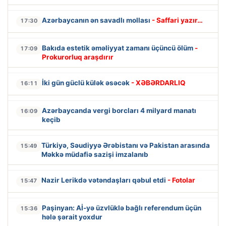
Azərbaycanın ən savadlı mollası
- Saffari yazır…
17:30
Bakıda estetik əməliyyat zamanı üçüncü ölüm
-
17:09
Prokurorluq araşdırır
İki gün güclü külək əsəcək
- XƏBƏRDARLIQ
16:11
Azərbaycanda vergi borcları 4 milyard manatı
16:09
keçib
Türkiyə, Səudiyyə Ərəbistanı və Pakistan arasında
15:49
Məkkə müdafiə sazişi imzalanıb
Nazir Lerikdə vətəndaşları qəbul etdi
- Fotolar
15:47
Paşinyan: Aİ-yə üzvlüklə bağlı referendum üçün
15:36
hələ şərait yoxdur