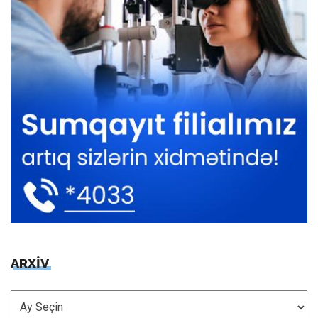
ARXİV
ARXİV