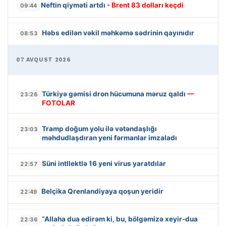
Neftin qiyməti artdı
- Brent 83 dolları keçdi
09:44
Həbs edilən vəkil məhkəmə sədrinin qayınıdır
08:53
07 AVQUST 2026
Türkiyə gəmisi dron hücumuna məruz qaldı
—
23:26
FOTOLAR
Tramp doğum yolu ilə vətəndaşlığı
23:03
məhdudlaşdıran yeni fərmanlar imzaladı
Süni intllektlə 16 yeni virus yaratdılar
22:57
Belçika Qrenlandiyaya qoşun yeridir
22:49
“Allaha dua edirəm ki, bu, bölgəmizə xeyir-dua
22:36