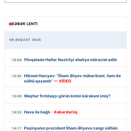
XƏBƏR LENTI
08 AVQUST 2026
Fövqəladə Hallar Nazirliyi əhaliyə müraciət edib
16:00
Hikmət Hacıyev: “İlham Əliyev müharibəni, həm də
15:45
sülhü qazanıb”
— VİDEO
Məşhur fırıldaqçı görün kimin kürəkəni imiş?
15:00
Hava ilə bağlı
- Xəbərdarlıq
14:33
Paşinyanın prezident İlham Əliyevə zəngi sülhün
14:17