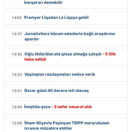
bərqərarı deməkdir
Premyer Liqadan La Liqaya getdi
14:05
Jurnalistlərə hücum edənlərlə bağlı araşdırma
13:37
aparılır
Oğlu öldürülən ata qisas almağa çalışdı
- 5 illik
13:30
həbs edildi
Vaşinqton razılaşmaları nəticə verib
13:22
Bazar günü 40 dərəcə isti olacaq
13:21
İmişlidə qəza
- 3 nəfər xəsarət aldı
13:04
İlham Əliyevlə Paşinyan TRIPP marşrutunun
12:59
icrasını müzakirə etdilər