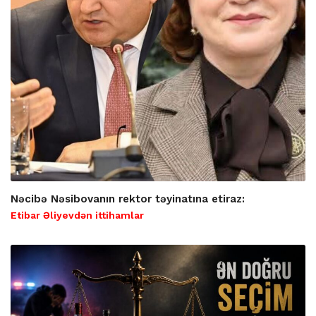
Nəcibə Nəsibovanın rektor təyinatına etiraz:
Etibar Əliyevdən ittihamlar