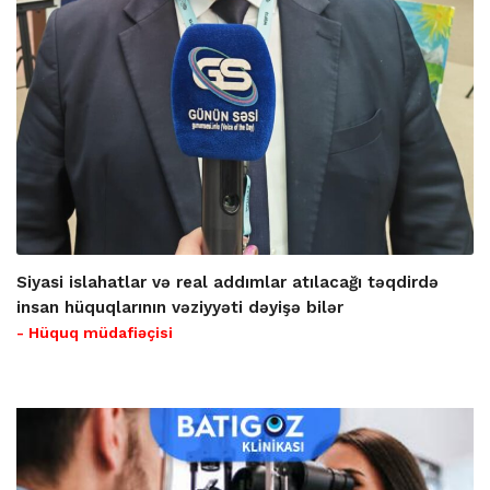
Siyasi islahatlar və real addımlar atılacağı təqdirdə
insan hüquqlarının vəziyyəti dəyişə bilər
- Hüquq müdafiəçisi