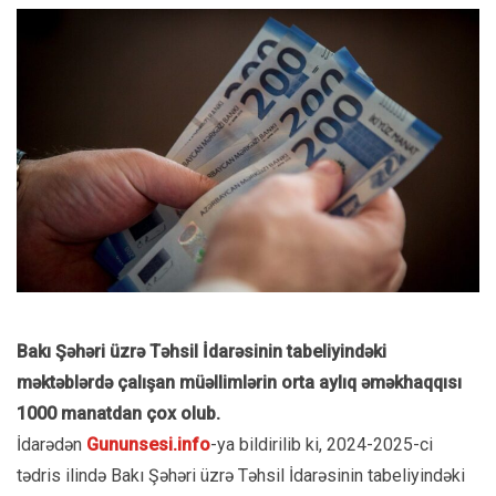
Bakı Şəhəri üzrə Təhsil İdarəsinin tabeliyindəki
məktəblərdə çalışan müəllimlərin orta aylıq əməkhaqqısı
1000 manatdan çox olub.
İdarədən
Gununsesi.info
-ya bildirilib ki, 2024-2025-ci
tədris ilində Bakı Şəhəri üzrə Təhsil İdarəsinin tabeliyindəki