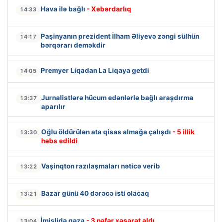
Hava ilə bağlı
- Xəbərdarlıq
14:33
Paşinyanın prezident İlham Əliyevə zəngi sülhün
14:17
bərqərarı deməkdir
Premyer Liqadan La Liqaya getdi
14:05
Jurnalistlərə hücum edənlərlə bağlı araşdırma
13:37
aparılır
Oğlu öldürülən ata qisas almağa çalışdı
- 5 illik
13:30
həbs edildi
Vaşinqton razılaşmaları nəticə verib
13:22
Bazar günü 40 dərəcə isti olacaq
13:21
İmişlidə qəza
- 3 nəfər xəsarət aldı
13:04