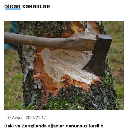
DİGƏR XƏBƏRLƏR
07 Avqust 2026 21:47
Bakı və Zəngilanda ağaclar qanunsuz kəsilib