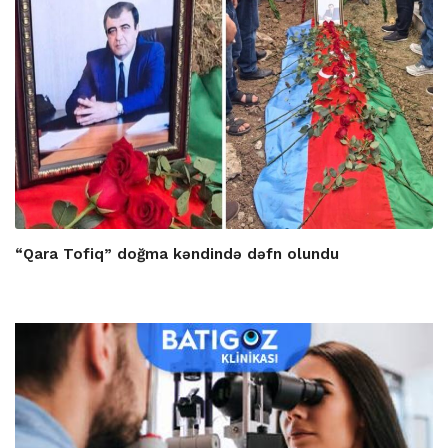
“Qara Tofiq” doğma kəndində dəfn olundu