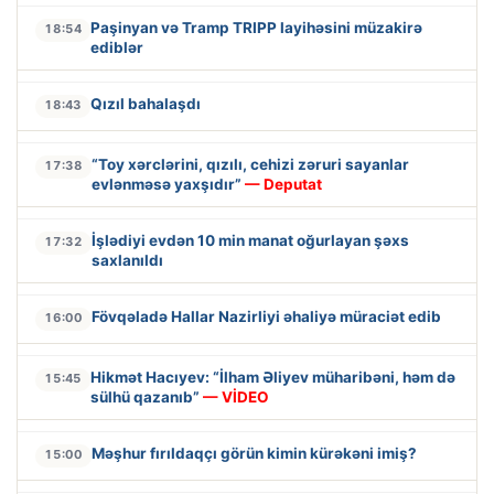
Paşinyan və Tramp TRIPP layihəsini müzakirə
18:54
ediblər
Qızıl bahalaşdı
18:43
“Toy xərclərini, qızılı, cehizi zəruri sayanlar
17:38
evlənməsə yaxşıdır”
— Deputat
İşlədiyi evdən 10 min manat oğurlayan şəxs
17:32
saxlanıldı
Fövqəladə Hallar Nazirliyi əhaliyə müraciət edib
16:00
Hikmət Hacıyev: “İlham Əliyev müharibəni, həm də
15:45
sülhü qazanıb”
— VİDEO
Məşhur fırıldaqçı görün kimin kürəkəni imiş?
15:00