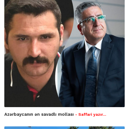
Azərbaycanın ən savadlı mollası
- Saffari yazır…