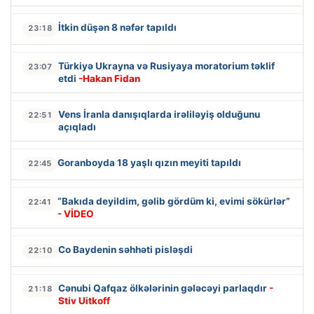
İtkin düşən 8 nəfər tapıldı
23:18
Türkiyə Ukrayna və Rusiyaya moratorium təklif
23:07
etdi
-Hakan Fidan
Vens İranla danışıqlarda irəliləyiş olduğunu
22:51
açıqladı
Goranboyda 18 yaşlı qızın meyiti tapıldı
22:45
“Bakıda deyildim, gəlib gördüm ki, evimi sökürlər”
22:41
- VİDEO
Co Baydenin səhhəti pisləşdi
22:10
Cənubi Qafqaz ölkələrinin gələcəyi parlaqdır
-
21:18
Stiv Uitkoff