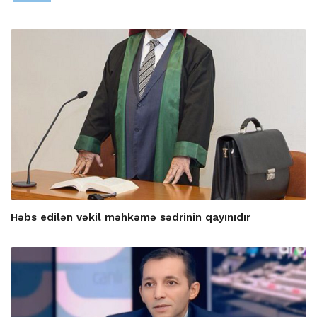
Həbs edilən vəkil məhkəmə sədrinin qayınıdır