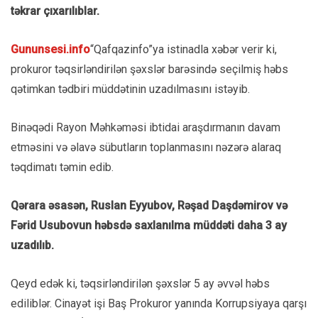
təkrar çıxarılıblar.
Gununsesi.info
“Qafqazinfo”ya istinadla xəbər verir ki,
prokuror təqsirləndirilən şəxslər barəsində seçilmiş həbs
qətimkan tədbiri müddətinin uzadılmasını istəyib.
Binəqədi Rayon Məhkəməsi ibtidai araşdırmanın davam
etməsini və əlavə sübutların toplanmasını nəzərə alaraq
təqdimatı təmin edib.
Qərara əsasən, Ruslan Eyyubov, Rəşad Daşdəmirov və
Fərid Usubovun həbsdə saxlanılma müddəti daha 3 ay
uzadılıb.
Qeyd edək ki, təqsirləndirilən şəxslər 5 ay əvvəl həbs
ediliblər. Cinayət işi Baş Prokuror yanında Korrupsiyaya qarşı