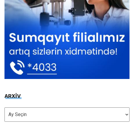
ARXİV
ARXİV