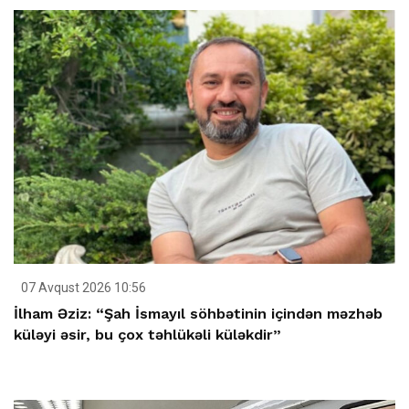
07 Avqust 2026 10:56
İlham Əziz: “Şah İsmayıl söhbətinin içindən məzhəb
küləyi əsir, bu çox təhlükəli küləkdir”