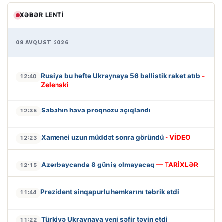
XƏBƏR LENTI
09 AVQUST 2026
Rusiya bu həftə Ukraynaya 56 ballistik raket atıb
-
12:40
Zelenski
Sabahın hava proqnozu açıqlandı
12:35
Xamenei uzun müddət sonra göründü
- VİDEO
12:23
Azərbaycanda 8 gün iş olmayacaq
— TARİXLƏR
12:15
Prezident sinqapurlu həmkarını təbrik etdi
11:44
Türkiyə Ukraynaya yeni səfir təyin etdi
11:22