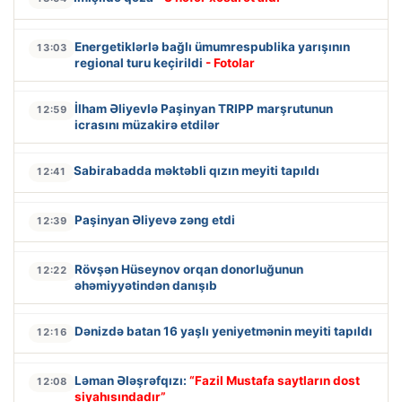
Energetiklərlə bağlı ümumrespublika yarışının
13:03
regional turu keçirildi
- Fotolar
İlham Əliyevlə Paşinyan TRIPP marşrutunun
12:59
icrasını müzakirə etdilər
Sabirabadda məktəbli qızın meyiti tapıldı
12:41
Paşinyan Əliyevə zəng etdi
12:39
Rövşən Hüseynov orqan donorluğunun
12:22
əhəmiyyətindən danışıb
Dənizdə batan 16 yaşlı yeniyetmənin meyiti tapıldı
12:16
Ləman Ələşrəfqızı:
“Fazil Mustafa saytların dost
12:08
siyahısındadır”