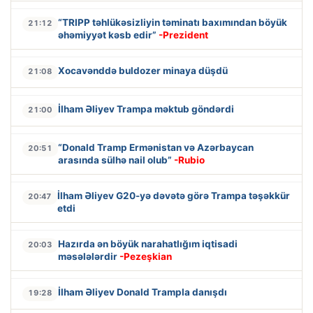
“TRIPP təhlükəsizliyin təminatı baxımından böyük
21:12
əhəmiyyət kəsb edir”
-Prezident
Xocavənddə buldozer minaya düşdü
21:08
İlham Əliyev Trampa məktub göndərdi
21:00
“Donald Tramp Ermənistan və Azərbaycan
20:51
arasında sülhə nail olub”
-Rubio
İlham Əliyev G20-yə dəvətə görə Trampa təşəkkür
20:47
etdi
Hazırda ən böyük narahatlığım iqtisadi
20:03
məsələlərdir
-Pezeşkian
İlham Əliyev Donald Trampla danışdı
19:28