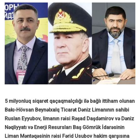
5 milyonluq siqaret qaçaqmalçılığı ilə bağlı ittiham olunan
Bakı-Hövsan Beynəlxalq Ticarət Dəniz Limanının sahibi
Ruslan Eyyubov, limanın rəisi Rəşad Daşdəmirov və Dəniz
Nəqliyyatı və Enerji Resursları Baş Gömrük İdarəsinin
Liman Məntəqəsinin rəisi Fərid Usubov hakim qarşısına