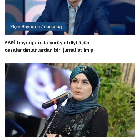
SSRİ bayraqları ilə yürüş etdiyi üçün
cəzalandırılanlardan biri jurnalist imiş