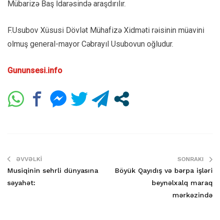
Mübarizə Baş İdarəsində araşdırılır.
F.Usubov Xüsusi Dövlət Mühafizə Xidməti rəisinin müavini
olmuş general-mayor Cəbrayıl Usubovun oğludur.
Gununsesi.info
ƏVVƏLKI
SONRAKI
Musiqinin sehrli dünyasına
Böyük Qayıdış və bərpa işləri
səyahət:
beynəlxalq maraq
mərkəzində