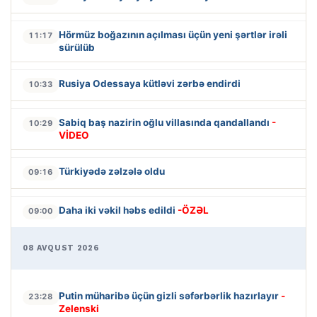
Hörmüz boğazının açılması üçün yeni şərtlər irəli
11:17
sürülüb
Rusiya Odessaya kütləvi zərbə endirdi
10:33
Sabiq baş nazirin oğlu villasında qandallandı
-
10:29
VİDEO
Türkiyədə zəlzələ oldu
09:16
Daha iki vəkil həbs edildi
-ÖZƏL
09:00
08 AVQUST 2026
Putin müharibə üçün gizli səfərbərlik hazırlayır
-
23:28
Zelenski