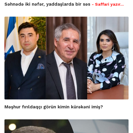
Səhnədə iki nəfər, yaddaşlarda bir səs
- Saffari yazır…
Məşhur fırıldaqçı görün kimin kürəkəni imiş?