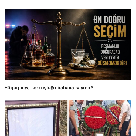
Hüquq niyə sərxoşluğu bəhanə saymır?