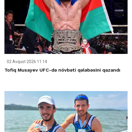
02 Avqust 2026 11:14
Tofiq Musayev UFC-də növbəti qələbəsini qazandı