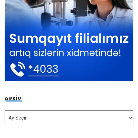
ARXİV
ARXİV