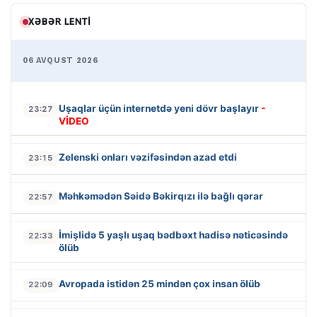
XƏBƏR LENTI
06 AVQUST 2026
Uşaqlar üçün internetdə yeni dövr başlayır
-
23:27
VİDEO
Zelenski onları vəzifəsindən azad etdi
23:15
Məhkəmədən Səidə Bəkirqızı ilə bağlı qərar
22:57
İmişlidə 5 yaşlı uşaq bədbəxt hadisə nəticəsində
22:33
ölüb
Avropada istidən 25 mindən çox insan ölüb
22:09