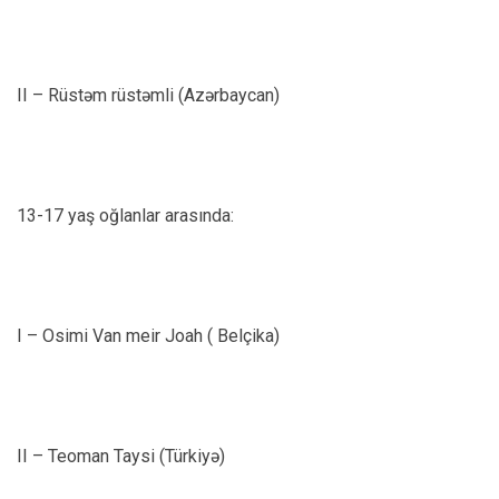
II – Rüstəm rüstəmli (Azərbaycan)
13-17 yaş oğlanlar arasında:
I – Osimi Van meir Joah ( Belçika)
II – Teoman Taysi (Türkiyə)