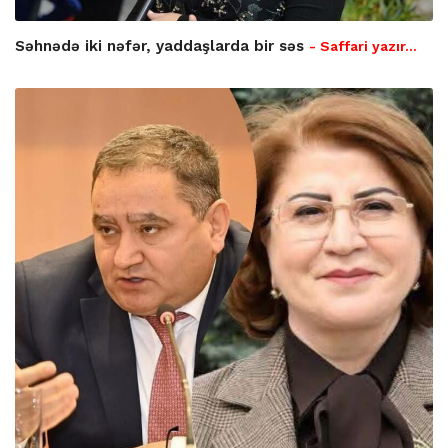
Səhnədə iki nəfər, yaddaşlarda bir səs
- Saffari yazır…