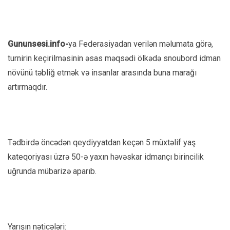
Gununsesi.info-
ya Federasiyadan verilən məlumata görə,
turnirin keçirilməsinin əsas məqsədi ölkədə snoubord idman
növünü təbliğ etmək və insanlar arasında buna marağı
artırmaqdır.
Tədbirdə öncədən qeydiyyatdan keçən 5 müxtəlif yaş
kateqoriyası üzrə 50-ə yaxın həvəskar idmançı birincilik
uğrunda mübarizə aparıb.
Yarışın nəticələri: