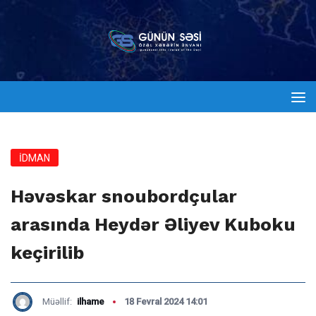
İDMAN
Həvəskar snoubordçular
arasında Heydər Əliyev Kuboku
keçirilib
Müəllif:
ilhame
18 Fevral 2024 14:01