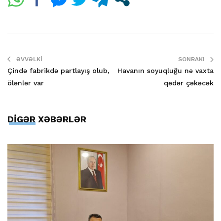
ƏVVƏLKI
SONRAKI
Çində fabrikdə partlayış olub,
Havanın soyuqluğu nə vaxta
ölənlər var
qədər çəkəcək
DİGƏR XƏBƏRLƏR