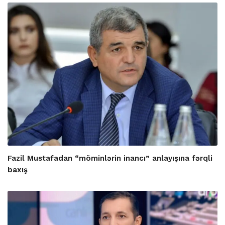
Fazil Mustafadan “möminlərin inancı” anlayışına fərqli
baxış