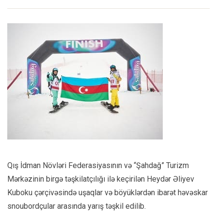
Qış İdman Növləri Federasiyasının və “Şahdağ” Turizm
Mərkəzinin birgə təşkilatçılığı ilə keçirilən Heydər Əliyev
Kuboku çərçivəsində uşaqlar və böyüklərdən ibarət həvəskar
snoubordçular arasında yarış təşkil edilib.