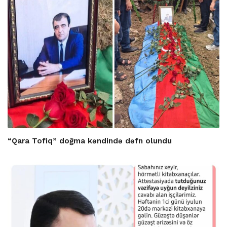
“Qara Tofiq” doğma kəndində dəfn olundu