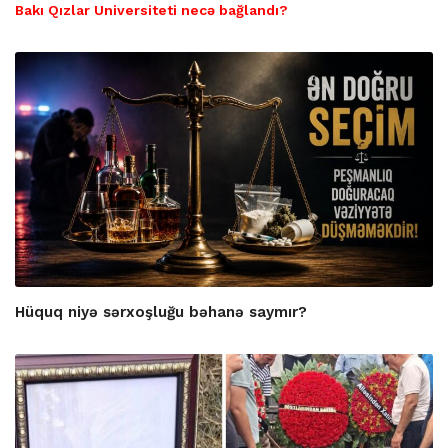
Bakı Qızlar Universiteti necə bağlandı?
Hüquq niyə sərxoşluğu bəhanə saymır?