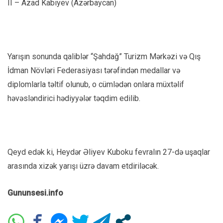
II – Azad Kabıyev (Azərbaycan)
Yarışın sonunda qaliblər “Şahdağ” Turizm Mərkəzi və Qış
İdman Növləri Federasiyası tərəfindən medallar və
diplomlarla təltif olunub, o cümlədən onlara müxtəlif
həvəsləndirici hədiyyələr təqdim edilib.
Qeyd edək ki, Heydər Əliyev Kuboku fevralın 27-də uşaqlar
arasında xizək yarışı üzrə davam etdiriləcək.
Gununsesi.info