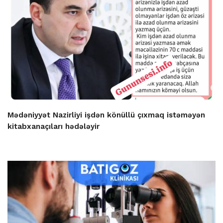
Mədəniyyət Nazirliyi işdən könüllü çıxmaq istəməyən
kitabxanaçıları hədələyir