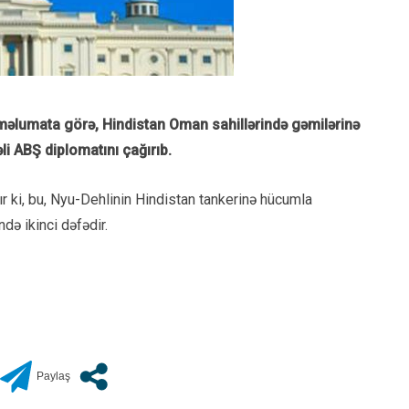
 məlumata görə, Hindistan
Oman
sahillərində gəmilərinə
li ABŞ diplomatını çağırıb.
r ki, bu, Nyu-Dehlinin
Hindistan tankerinə hücumla
ndə ikinci dəfədir.