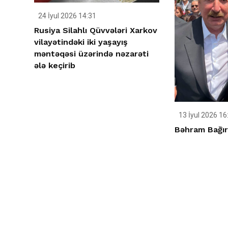
24 İyul 2026 14:31
Rusiya Silahlı Qüvvələri Xarkov
vilayətindəki iki yaşayış
məntəqəsi üzərində nəzarəti
ələ keçirib
13 İyul 2026 16
Bəhram Bağır