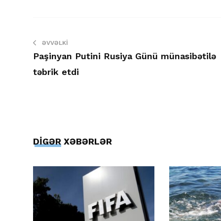
ƏVVƏLKI
Paşinyan Putini Rusiya Günü münasibətilə
təbrik etdi
DİGƏR XƏBƏRLƏR