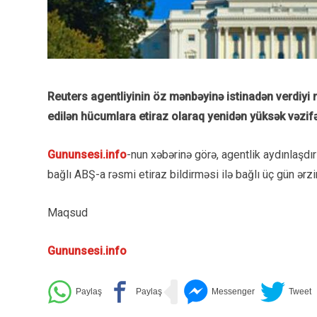
Reuters agentliyinin öz mənbəyinə istinadən verdiyi
edilən hücumlara etiraz olaraq yenidən yüksək vəzifə
Gununsesi.info
-nun xəbərinə görə, agentlik aydınlaşdırı
bağlı
ABŞ-a
rəsmi etiraz bildirməsi ilə bağlı üç gün ərzi
Maqsud
Gununsesi.info