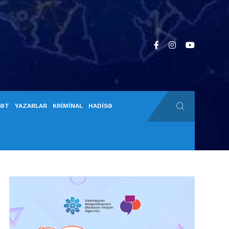
YƏT
YAZARLAR
KRİMİNAL
HADİSƏ