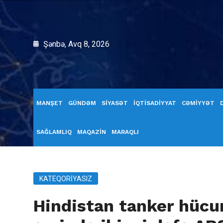
Şənbə, Avq 8, 2026
MANŞET
GÜNDƏM
SİYASƏT
İQTİSADİYYAT
CƏMİYYƏT
SAĞLAMLIQ
MAQAZİN
MARAQLI
KATEQORIYASIZ
Hindistan tanker hücum