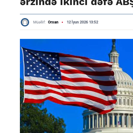
ərzində ikinci dəfə AB
Müəllif:
Orxan
12 İyun 2026 13:52