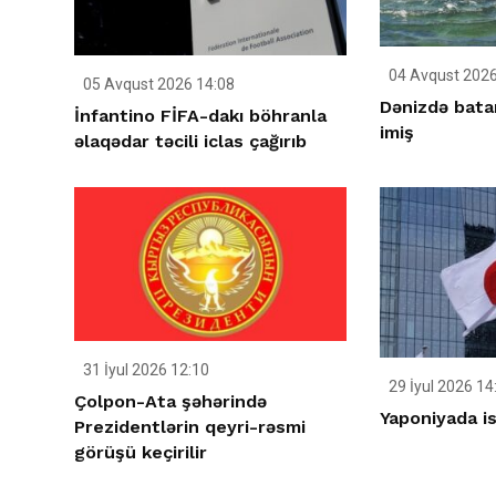
04 Avqust 2026
05 Avqust 2026 14:08
Dənizdə bata
İnfantino FİFA-dakı böhranla
imiş
əlaqədar təcili iclas çağırıb
31 İyul 2026 12:10
29 İyul 2026 14
Çolpon-Ata şəhərində
Yaponiyada ist
Prezidentlərin qeyri-rəsmi
görüşü keçirilir