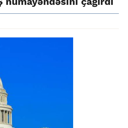
Ş nümayəndəsini çağırdı