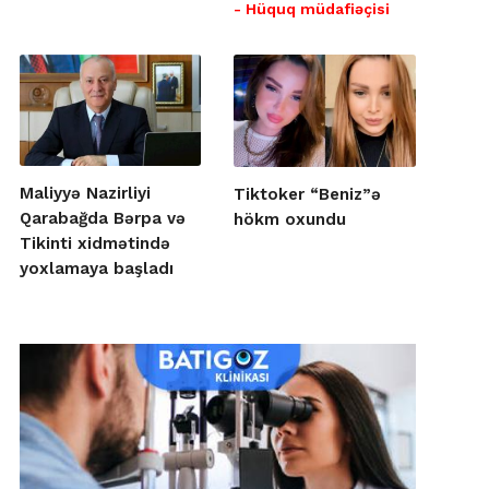
- Hüquq müdafiəçisi
Maliyyə Nazirliyi
Tiktoker “Beniz”ə
Qarabağda Bərpa və
hökm oxundu
Tikinti xidmətində
yoxlamaya başladı