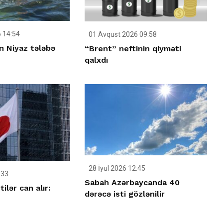
 14:54
01 Avqust 2026 09:58
n Niyaz tələbə
“Brent” neftinin qiyməti
qalxdı
28 İyul 2026 12:45
:33
Sabah Azərbaycanda 40
ilər can alır:
dərəcə isti gözlənilir