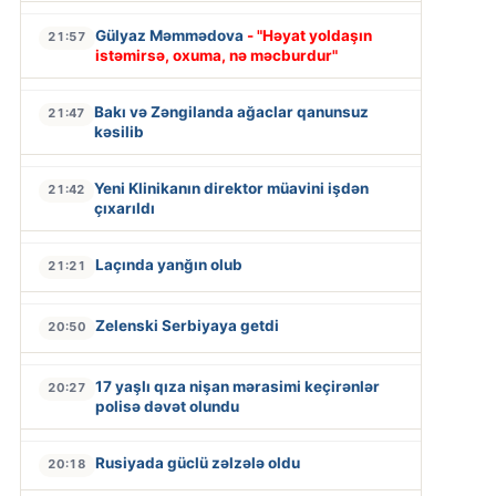
Gülyaz Məmmədova
- "Həyat yoldaşın
21:57
istəmirsə, oxuma, nə məcburdur"
Bakı və Zəngilanda ağaclar qanunsuz
21:47
kəsilib
Yeni Klinikanın direktor müavini işdən
21:42
çıxarıldı
Laçında yanğın olub
21:21
Zelenski Serbiyaya getdi
20:50
17 yaşlı qıza nişan mərasimi keçirənlər
20:27
polisə dəvət olundu
Rusiyada güclü zəlzələ oldu
20:18