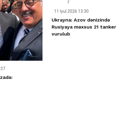
11 İyul 2026 13:30
Ukrayna: Azov dənizində
Rusiyaya məxsus 21 tanker
vurulub
:37
zadə: