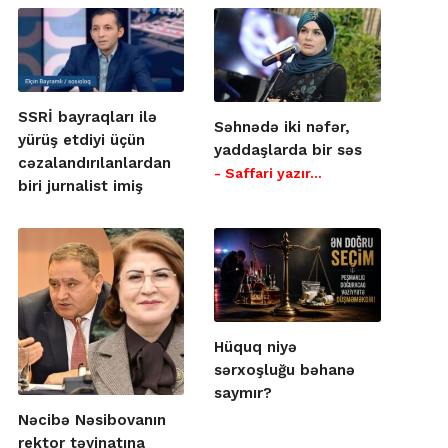
SSRİ bayraqları ilə
Səhnədə iki nəfər,
yürüş etdiyi üçün
yaddaşlarda bir səs
cəzalandırılanlardan
- Saffari yazır…
biri jurnalist imiş
Hüquq niyə
sərxoşluğu bəhanə
saymır?
Nəcibə Nəsibovanın
rektor təyinatına