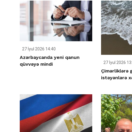
27 İyul 2026 14:40
Azərbaycanda yeni qanun
27 İyul 2026 13
qüvvəyə mindi
Çimərliklərə
istəyənlərə x