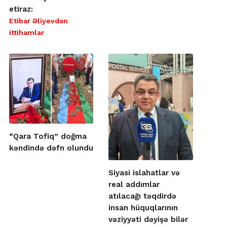
etiraz:
Etibar Əliyevdən
ittihamlar
“Qara Tofiq” doğma
kəndində dəfn olundu
Siyasi islahatlar və
real addımlar
atılacağı təqdirdə
insan hüquqlarının
vəziyyəti dəyişə bilər