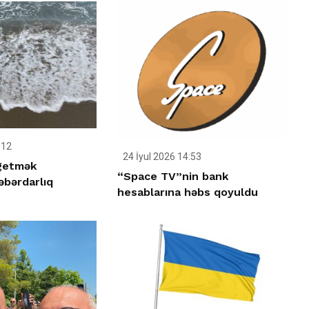
:12
24 İyul 2026 14:53
 getmək
“Space TV”nin bank
əbərdarlıq
hesablarına həbs qoyuldu