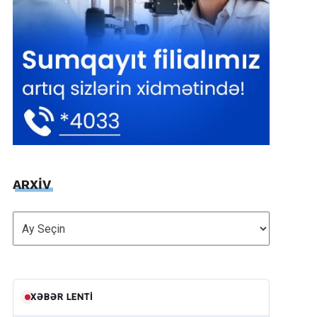
ARXİV
ARXİV
XƏBƏR LENTI