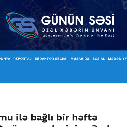
DÜNYA
REPORTAJ
REDAKTOR SEÇİMİ
MÜSAHİBƏ
SOSİAL
MƏDƏNİY
u ilə bağlı bir həftə