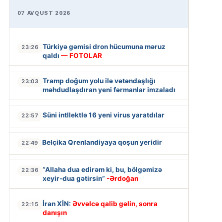
07 AVQUST 2026
Türkiyə gəmisi dron hücumuna məruz
23:26
qaldı
— FOTOLAR
Tramp doğum yolu ilə vətəndaşlığı
23:03
məhdudlaşdıran yeni fərmanlar imzaladı
Süni intllektlə 16 yeni virus yaratdılar
22:57
Belçika Qrenlandiyaya qoşun yeridir
22:49
“Allaha dua edirəm ki, bu, bölgəmizə
22:36
xeyir-dua gətirsin”
-Ərdoğan
İran XİN:
Əvvəlcə qalib gəlin, sonra
22:15
danışın