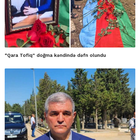
“Qara Tofiq” doğma kəndində dəfn olundu