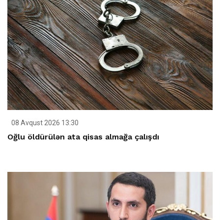
08 Avqust 2026 13:30
Oğlu öldürülən ata qisas almağa çalışdı