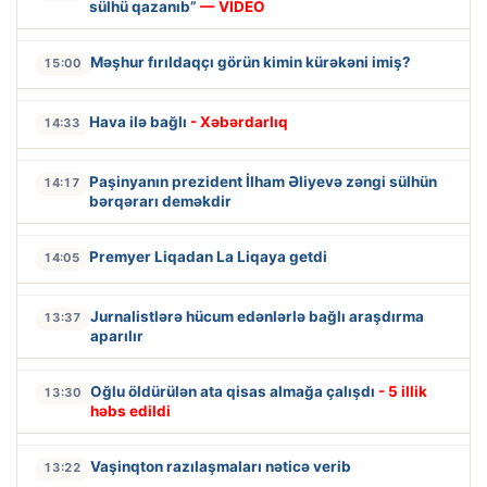
sülhü qazanıb”
— VİDEO
Məşhur fırıldaqçı görün kimin kürəkəni imiş?
15:00
Hava ilə bağlı
- Xəbərdarlıq
14:33
Paşinyanın prezident İlham Əliyevə zəngi sülhün
14:17
bərqərarı deməkdir
Premyer Liqadan La Liqaya getdi
14:05
Jurnalistlərə hücum edənlərlə bağlı araşdırma
13:37
aparılır
Oğlu öldürülən ata qisas almağa çalışdı
- 5 illik
13:30
həbs edildi
Vaşinqton razılaşmaları nəticə verib
13:22