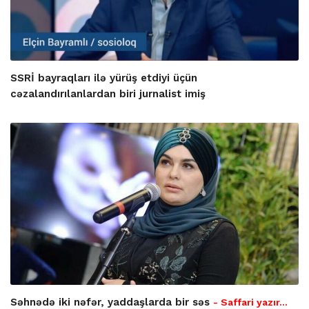
SSRİ bayraqları ilə yürüş etdiyi üçün
cəzalandırılanlardan biri jurnalist imiş
Səhnədə iki nəfər, yaddaşlarda bir səs
- Saffari yazır…