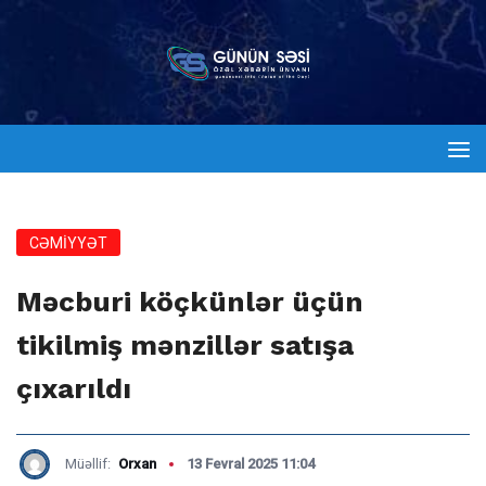
CƏMİYYƏT
Məcburi köçkünlər üçün
tikilmiş mənzillər satışa
çıxarıldı
Müəllif:
Orxan
13 Fevral 2025 11:04