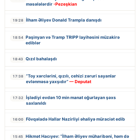
məsələlərdir
-Pezeşkian
İlham Əliyev Donald Trampla danışdı
19:28
Paşinyan və Tramp TRIPP layihəsini müzakirə
18:54
ediblər
Qızıl bahalaşdı
18:43
“Toy xərclərini, qızılı, cehizi zəruri sayanlar
17:38
evlənməsə yaxşıdır”
— Deputat
İşlədiyi evdən 10 min manat oğurlayan şəxs
17:32
saxlanıldı
Fövqəladə Hallar Nazirliyi əhaliyə müraciət edib
16:00
Hikmət Hacıyev: “İlham Əliyev müharibəni, həm də
15:45