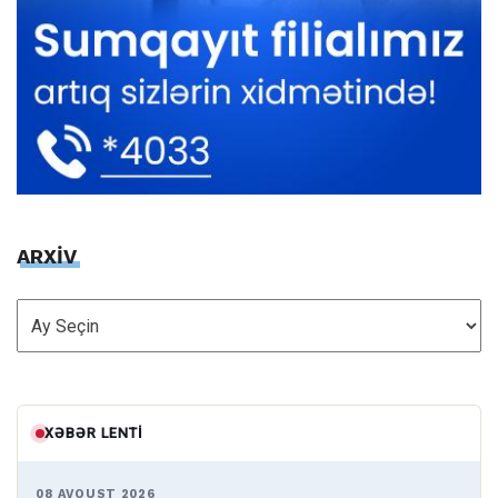
ARXİV
ARXİV
XƏBƏR LENTI
08 AVQUST 2026