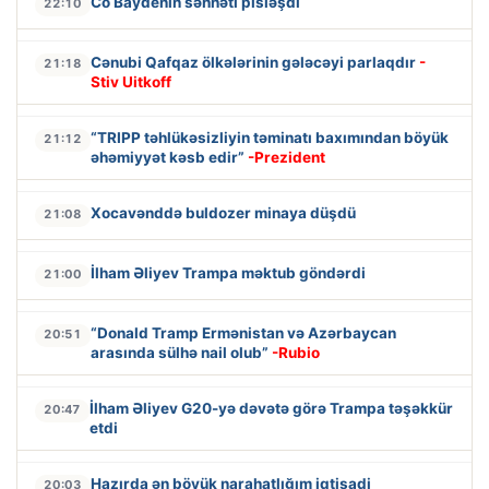
Co Baydenin səhhəti pisləşdi
22:10
Cənubi Qafqaz ölkələrinin gələcəyi parlaqdır
-
21:18
Stiv Uitkoff
“TRIPP təhlükəsizliyin təminatı baxımından böyük
21:12
əhəmiyyət kəsb edir”
-Prezident
Xocavənddə buldozer minaya düşdü
21:08
İlham Əliyev Trampa məktub göndərdi
21:00
“Donald Tramp Ermənistan və Azərbaycan
20:51
arasında sülhə nail olub”
-Rubio
İlham Əliyev G20-yə dəvətə görə Trampa təşəkkür
20:47
etdi
Hazırda ən böyük narahatlığım iqtisadi
20:03