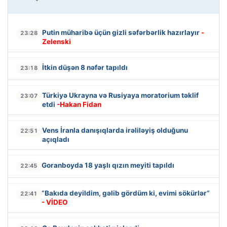
Putin müharibə üçün gizli səfərbərlik hazırlayır
-
23:28
Zelenski
İtkin düşən 8 nəfər tapıldı
23:18
Türkiyə Ukrayna və Rusiyaya moratorium təklif
23:07
etdi
-Hakan Fidan
Vens İranla danışıqlarda irəliləyiş olduğunu
22:51
açıqladı
Goranboyda 18 yaşlı qızın meyiti tapıldı
22:45
“Bakıda deyildim, gəlib gördüm ki, evimi sökürlər”
22:41
- VİDEO