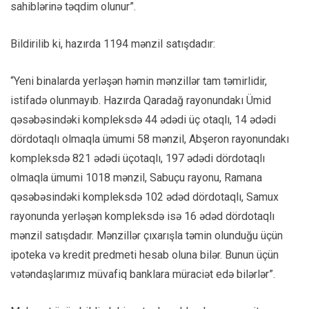
sahiblərinə təqdim olunur”.
Bildirilib ki, hazırda 1194 mənzil satışdadır:
“Yeni binalarda yerləşən həmin mənzillər tam təmirlidir,
istifadə olunmayıb. Hazırda Qaradağ rayonundakı Ümid
qəsəbəsindəki kompleksdə 44 ədədi üç otaqlı, 14 ədədi
dördotaqlı olmaqla ümumi 58 mənzil, Abşeron rayonundakı
kompleksdə 821 ədədi üçotaqlı, 197 ədədi dördotaqlı
olmaqla ümumi 1018 mənzil, Sabuçu rayonu, Ramana
qəsəbəsindəki kompleksdə 102 ədəd dördotaqlı, Samux
rayonunda yerləşən kompleksdə isə 16 ədəd dördotaqlı
mənzil satışdadır. Mənzillər çıxarışla təmin olunduğu üçün
ipoteka və kredit predmeti hesab oluna bilər. Bunun üçün
vətəndaşlarımız müvafiq banklara müraciət edə bilərlər”.