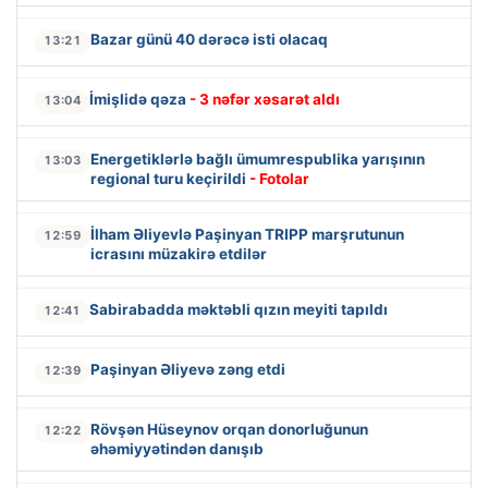
Bazar günü 40 dərəcə isti olacaq
13:21
İmişlidə qəza
- 3 nəfər xəsarət aldı
13:04
Energetiklərlə bağlı ümumrespublika yarışının
13:03
regional turu keçirildi
- Fotolar
İlham Əliyevlə Paşinyan TRIPP marşrutunun
12:59
icrasını müzakirə etdilər
Sabirabadda məktəbli qızın meyiti tapıldı
12:41
Paşinyan Əliyevə zəng etdi
12:39
Rövşən Hüseynov orqan donorluğunun
12:22
əhəmiyyətindən danışıb