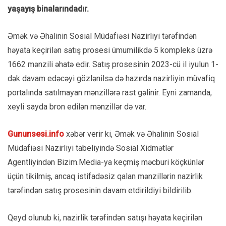
yaşayış binalarındadır.
Əmək və Əhalinin Sosial Müdafiəsi Nazirliyi tərəfindən
həyata keçirilən satış prosesi ümumilikdə 5 kompleks üzrə
1662 mənzili əhatə edir. Satış prosesinin 2023-cü il iyulun 1-
dək davam edəcəyi gözlənilsə də hazırda nazirliyin müvafiq
portalında satılmayan mənzillərə rast gəlinir. Eyni zamanda,
xeyli sayda bron edilən mənzillər də var.
Gununsesi.info
xəbər verir ki, Əmək və Əhalinin Sosial
Müdafiəsi Nazirliyi tabeliyində Sosial Xidmətlər
Agentliyindən Bizim.Media-ya keçmiş məcburi köçkünlər
üçün tikilmiş, ancaq istifadəsiz qalan mənzillərin nazirlik
tərəfindən satış prosesinin davam etdirildiyi bildirilib.
Qeyd olunub ki, nazirlik tərəfindən satışı həyata keçirilən