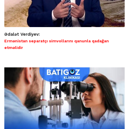
Ədalət Verdiyev:
Ermənistan separatçı simvollarını qanunla qadağan
etməlidir