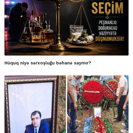
Hüquq niyə sərxoşluğu bəhanə saymır?