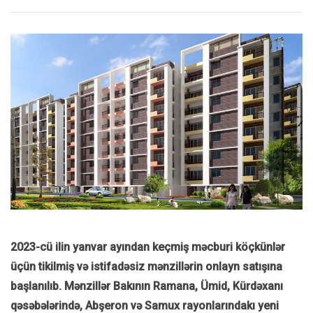
2023-cü ilin yanvar ayından keçmiş məcburi köçkünlər
üçün tikilmiş və istifadəsiz mənzillərin onlayn satışına
başlanılıb. Mənzillər Bakının Ramana, Ümid, Kürdəxanı
qəsəbələrində, Abşeron və Samux rayonlarındakı yeni