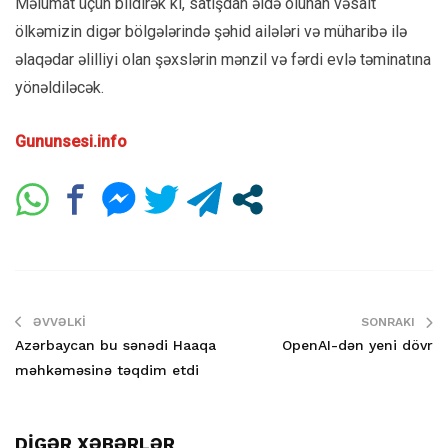
Məlumat üçün bildirək ki, satışdan əldə olunan vəsait
ölkəmizin digər bölgələrində şəhid ailələri və müharibə ilə
əlaqədar əlilliyi olan şəxslərin mənzil və fərdi evlə təminatına
yönəldiləcək.
Gununsesi.info
ƏVVƏLKI
SONRAKI
Azərbaycan bu sənədi Haaqa
OpenAI-dən yeni dövr
məhkəməsinə təqdim etdi
DİGƏR XƏBƏRLƏR