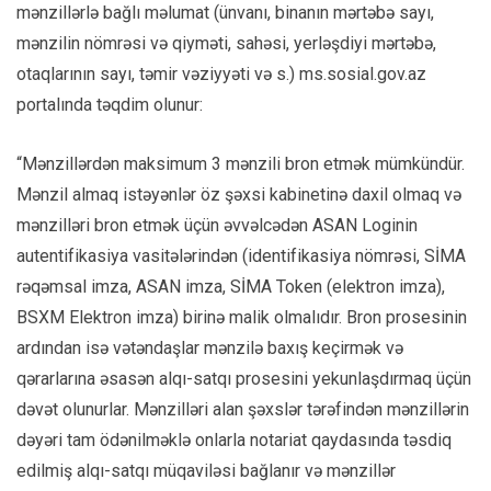
mənzillərlə bağlı məlumat (ünvanı, binanın mərtəbə sayı,
mənzilin nömrəsi və qiyməti, sahəsi, yerləşdiyi mərtəbə,
otaqlarının sayı, təmir vəziyyəti və s.) ms.sosial.gov.az
portalında təqdim olunur:
“Mənzillərdən maksimum 3 mənzili bron etmək mümkündür.
Mənzil almaq istəyənlər öz şəxsi kabinetinə daxil olmaq və
mənzilləri bron etmək üçün əvvəlcədən ASAN Loginin
autentifikasiya vasitələrindən (identifikasiya nömrəsi, SİMA
rəqəmsal imza, ASAN imza, SİMA Token (elektron imza),
BSXM Elektron imza) birinə malik olmalıdır. Bron prosesinin
ardından isə vətəndaşlar mənzilə baxış keçirmək və
qərarlarına əsasən alqı-satqı prosesini yekunlaşdırmaq üçün
dəvət olunurlar. Mənzilləri alan şəxslər tərəfindən mənzillərin
dəyəri tam ödənilməklə onlarla notariat qaydasında təsdiq
edilmiş alqı-satqı müqaviləsi bağlanır və mənzillər