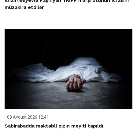
İlham Əliyevlə Paşinyan TRIPP marşrutunun icrasını
müzakirə etdilər
08 Avqust 2026 12:41
Sabirabadda məktəbli qızın meyiti tapıldı