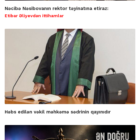
Nəcibə Nəsibovanın rektor təyinatına etiraz:
Etibar Əliyevdən ittihamlar
Həbs edilən vəkil məhkəmə sədrinin qayınıdır