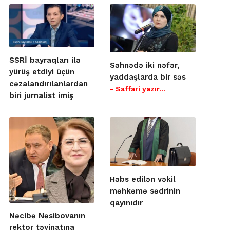
SSRİ bayraqları ilə
Səhnədə iki nəfər,
yürüş etdiyi üçün
yaddaşlarda bir səs
cəzalandırılanlardan
- Saffari yazır…
biri jurnalist imiş
Həbs edilən vəkil
məhkəmə sədrinin
qayınıdır
Nəcibə Nəsibovanın
rektor təyinatına