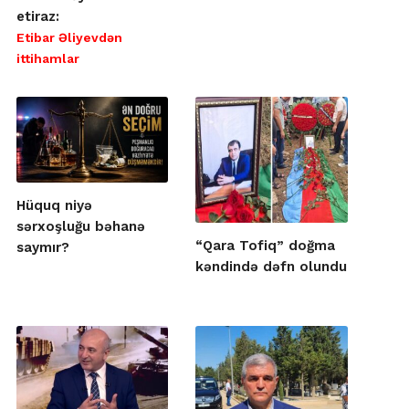
etiraz:
Etibar Əliyevdən
ittihamlar
Hüquq niyə
sərxoşluğu bəhanə
“Qara Tofiq” doğma
saymır?
kəndində dəfn olundu