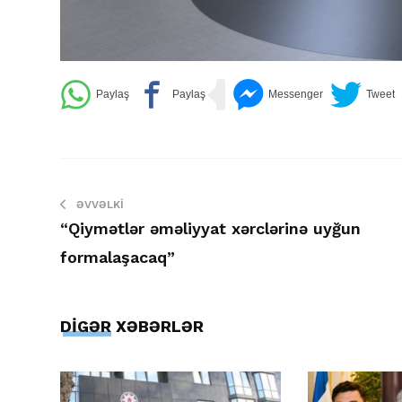
ƏVVƏLKI
“Qiymətlər əməliyyat xərclərinə uyğun
formalaşacaq”
DİGƏR XƏBƏRLƏR