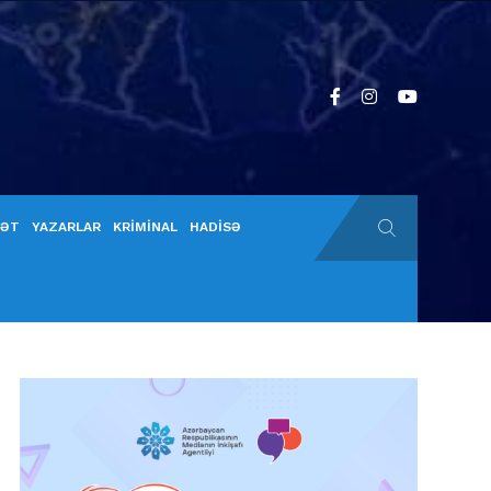
YƏT
YAZARLAR
KRİMİNAL
HADİSƏ