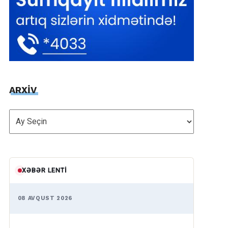
ARXİV
ARXİV
XƏBƏR LENTI
08 AVQUST 2026