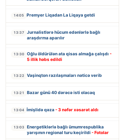
Premyer Liqadan La Liqaya getdi
14:05
Jurnalistlərə hücum edənlərlə bağlı
13:37
araşdırma aparılır
Oğlu öldürülən ata qisas almağa çalışdı
-
13:30
5 illik həbs edildi
Vaşinqton razılaşmaları nəticə verib
13:22
Bazar günü 40 dərəcə isti olacaq
13:21
İmişlidə qəza
- 3 nəfər xəsarət aldı
13:04
Energetiklərlə bağlı ümumrespublika
13:03
yarışının regional turu keçirildi
- Fotolar