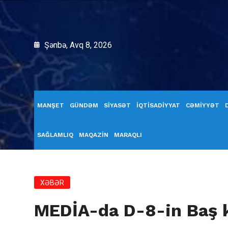
Şənbə, Avq 8, 2026
MANŞET
GÜNDƏM
SİYASƏT
İQTİSADİYYAT
CƏMİYYƏT
SAĞLAMLIQ
MAQAZİN
MARAQLI
XƏBƏR
MEDİA-da D-8-in Baş ka