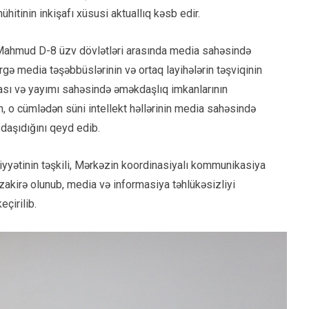
itinin inkişafı xüsusi aktuallıq kəsb edir.
l Mahmud D-8 üzv dövlətləri arasında media sahəsində
irgə media təşəbbüslərinin və ortaq layihələrin təşviqinin
ası və yayımı sahəsində əməkdaşlıq imkanlarının
n, o cümlədən süni intellekt həllərinin media sahəsində
daşıdığını qeyd edib.
yətinin təşkili, Mərkəzin koordinasiyalı kommunikasiya
zakirə olunub, media və informasiya təhlükəsizliyi
çirilib.