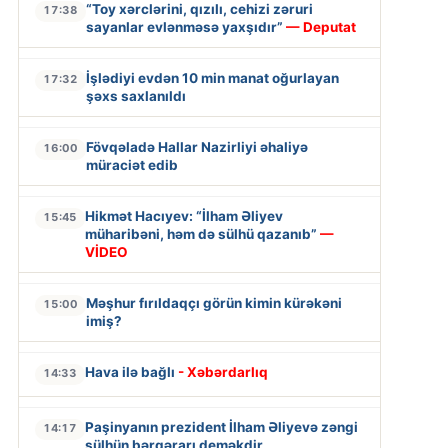
“Toy xərclərini, qızılı, cehizi zəruri
17:38
sayanlar evlənməsə yaxşıdır”
— Deputat
İşlədiyi evdən 10 min manat oğurlayan
17:32
şəxs saxlanıldı
Fövqəladə Hallar Nazirliyi əhaliyə
16:00
müraciət edib
Hikmət Hacıyev: “İlham Əliyev
15:45
müharibəni, həm də sülhü qazanıb”
—
VİDEO
Məşhur fırıldaqçı görün kimin kürəkəni
15:00
imiş?
Hava ilə bağlı
- Xəbərdarlıq
14:33
Paşinyanın prezident İlham Əliyevə zəngi
14:17
sülhün bərqərarı deməkdir