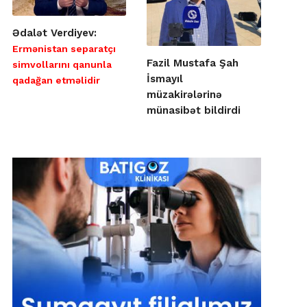
Ədalət Verdiyev:
Ermənistan separatçı
Fazil Mustafa Şah
simvollarını qanunla
İsmayıl
qadağan etməlidir
müzakirələrinə
münasibət bildirdi