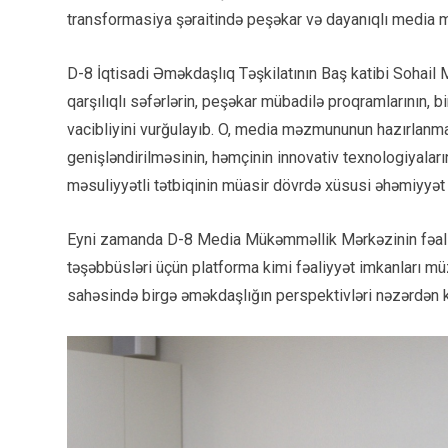
transformasiya şəraitində peşəkar və dayanıqlı media müh
D-8 İqtisadi Əməkdaşlıq Təşkilatının Baş katibi Sohai
qarşılıqlı səfərlərin, peşəkar mübadilə proqramlarının, b
vacibliyini vurğulayıb. O, media məzmununun hazırlanm
genişləndirilməsinin, həmçinin innovativ texnologiyaları
məsuliyyətli tətbiqinin müasir dövrdə xüsusi əhəmiyyət 
Eyni zamanda D-8 Media Mükəmməllik Mərkəzinin fəaliy
təşəbbüsləri üçün platforma kimi fəaliyyət imkanları mü
sahəsində birgə əməkdaşlığın perspektivləri nəzərdən ke