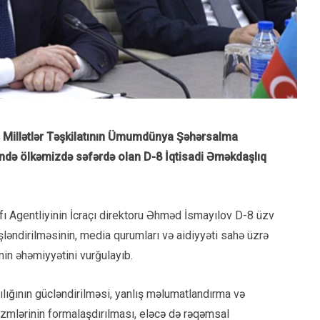
ş Millətlər Təşkilatının Ümumdünya Şəhərsalma
ə ölkəmizdə səfərdə olan D-8 İqtisadi Əməkdaşlıq
fı Agentliyinin İcraçı direktoru Əhməd İsmayılov D-8 üzv
ləndirilməsinin, media qurumları və aidiyyəti sahə üzrə
nin əhəmiyyətini vurğulayıb.
ılığının gücləndirilməsi, yanlış məlumatlandırma və
zmlərinin formalaşdırılması, eləcə də rəqəmsal