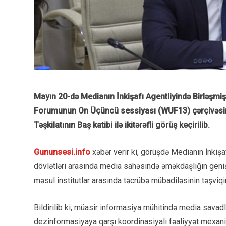
Mayın 20-də Medianın İnkişafı Agentliyində Birləşmi
Forumunun On Üçüncü sessiyası (WUF13) çərçivəsind
Təşkilatının Baş katibi ilə ikitərəfli görüş keçirilib.
Gununsesi.info
xəbər verir ki, görüşdə Medianın İnkişa
dövlətləri arasında media sahəsində əməkdaşlığın geniş
məsul institutlar arasında təcrübə mübadiləsinin təşviqi
Bildirilib ki, müasir informasiya mühitində media savadl
dezinformasiyaya qarşı koordinasiyalı fəaliyyət mexani