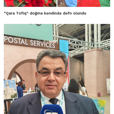
“Qara Tofiq” doğma kəndində dəfn olundu