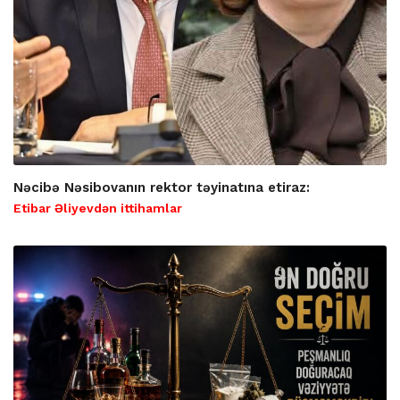
Nəcibə Nəsibovanın rektor təyinatına etiraz:
Etibar Əliyevdən ittihamlar