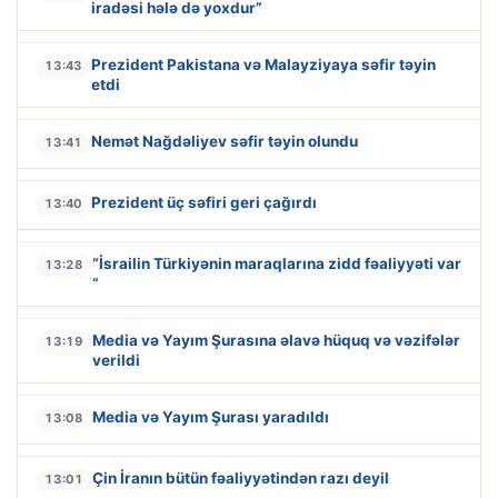
iradəsi hələ də yoxdur”
Prezident Pakistana və Malayziyaya səfir təyin
13:43
etdi
Nemət Nağdəliyev səfir təyin olundu
13:41
Prezident üç səfiri geri çağırdı
13:40
“İsrailin Türkiyənin maraqlarına zidd fəaliyyəti var
13:28
“
Media və Yayım Şurasına əlavə hüquq və vəzifələr
13:19
verildi
Media və Yayım Şurası yaradıldı
13:08
Çin İranın bütün fəaliyyətindən razı deyil
13:01