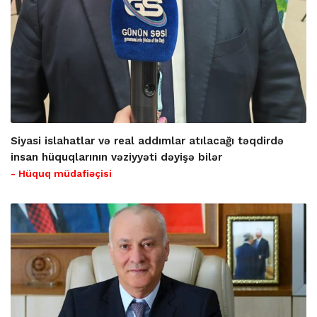
Siyasi islahatlar və real addımlar atılacağı təqdirdə
insan hüquqlarının vəziyyəti dəyişə bilər
- Hüquq müdafiəçisi