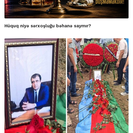
Hüquq niyə sərxoşluğu bəhanə saymır?