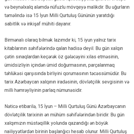
və beynəlxalq aləmdə nüfuzlu mövqeyə malikdir. Bu uğurların
təməlində isə 15 İyun Milli Qurtuluş Gününün yaratdığı
sabitlik və inkişaf mühiti dayanır.
Birmənalı olaraq bilmək lazımdır ki, 15 iyun yalnız tarix
kitablarının səhifələrində qalan hadisə deyil. Bu gün xalqın
çətin sınaqlardan keçərək öz gələcəyini xilas etməsinin,
ümidsizliyin içindən ümid doğurmasının, parçalanmaq
təhlükəsi qarşısında birliyini qorumasının təcəssümüdür. Bu
tarix Azərbaycan xalqının iradəsinin, dövlətçilik sevgisinin və
milli həmrəyliyinin parlaq nümunəsidir.
Nəticə etibarilə, 15 İyun – Milli Qurtuluş Günü Azərbaycanın
dövlətçilik tarixinin ən mühüm səhifələrindən biridir. Bu gün
xalqımızın müstəqillik yolunda qazandığı ən böyük
nailiyyətlərdən birinin başlanğıcı hesab olunur. Milli Qurtuluş