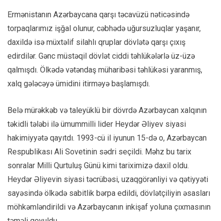
Ermənistanın Azərbaycana qarşı təcavüzü nəticəsində
torpaqlarımız işğal olunur, cəbhədə uğursuzluqlar yaşanır,
daxildə isə müxtəlif silahlı qruplar dövlətə qarşı çıxış
edirdilər. Gənc müstəqil dövlət ciddi təhlükələrlə üz-üzə
qalmışdı. Ölkədə vətəndaş müharibəsi təhlükəsi yaranmış,
xalq gələcəyə ümidini itirməyə başlamışdı.
Belə mürəkkəb və taleyüklü bir dövrdə Azərbaycan xalqının
təkidli tələbi ilə ümummilli lider Heydər Əliyev siyasi
hakimiyyətə qayıtdı. 1993-cü il iyunun 15-də o, Azərbaycan
Respublikası Ali Sovetinin sədri seçildi. Məhz bu tarix
sonralar Milli Qurtuluş Günü kimi tariximizə daxil oldu.
Heydər Əliyevin siyasi təcrübəsi, uzaqgörənliyi və qətiyyəti
sayəsində ölkədə sabitlik bərpa edildi, dövlətçiliyin əsasları
möhkəmləndirildi və Azərbaycanın inkişaf yoluna çıxmasının
təməli qoyuldu.