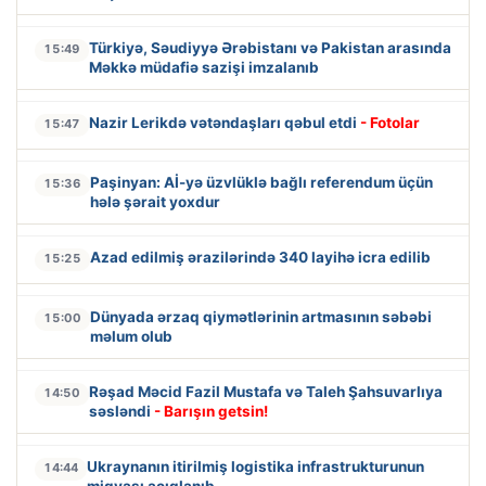
Türkiyə, Səudiyyə Ərəbistanı və Pakistan arasında
15:49
Məkkə müdafiə sazişi imzalanıb
Nazir Lerikdə vətəndaşları qəbul etdi
- Fotolar
15:47
Paşinyan: Aİ-yə üzvlüklə bağlı referendum üçün
15:36
hələ şərait yoxdur
Azad edilmiş ərazilərində 340 layihə icra edilib
15:25
Dünyada ərzaq qiymətlərinin artmasının səbəbi
15:00
məlum olub
Rəşad Məcid Fazil Mustafa və Taleh Şahsuvarlıya
14:50
səsləndi
- Barışın getsin!
Ukraynanın itirilmiş logistika infrastrukturunun
14:44
miqyası açıqlanıb