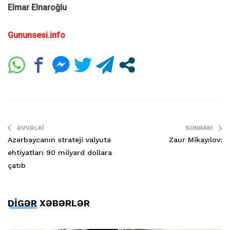
Elmar Elnaroğlu
Gununsesi.info
ƏVVƏLKI
SONRAKI
Azərbaycanın strateji valyuta
Zaur Mikayılov:
ehtiyatları 90 milyard dollara
çatıb
DİGƏR XƏBƏRLƏR