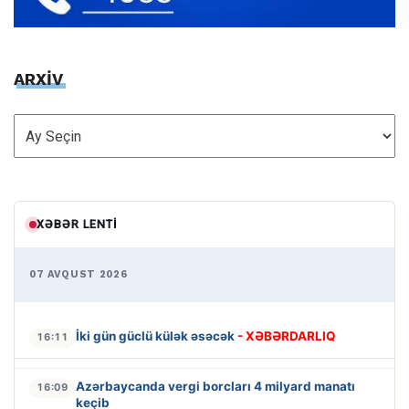
ARXİV
ARXİV
XƏBƏR LENTI
07 AVQUST 2026
İki gün güclü külək əsəcək
- XƏBƏRDARLIQ
16:11
Azərbaycanda vergi borcları 4 milyard manatı
16:09
keçib