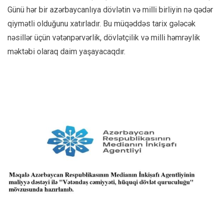
Günü hər bir azərbaycanlıya dövlətin və milli birliyin nə qədər
qiymətli olduğunu xatırladır. Bu müqəddəs tarix gələcək
nəsillər üçün vətənpərvərlik, dövlətçilik və milli həmrəylik
məktəbi olaraq daim yaşayacaqdır.