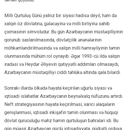
Milli Qurtuluş Günü yalnız bir siyasi hadisə deyil, həm də
xalqın öz dövlətinə, gələcəyinə və milli birliyinə sahib
çıxmasının simvoludur. Bu gün Azərbaycanın müstəqilliyinin
qorunub saxlanılmasında, dövlətçilik ənənələrinin
möhkəmləndirilməsində və xalqın milli həmrəyliyinin təmin
olunmasında mühüm rol oynayıb. Əgər 1993-cü ildə xalqın
iradəsi və Heydər Əliyevin qətiyyətli addımları olmasaydı,
Azərbaycanın müstəqilliyi ciddi təhlükə altında qala bilərdi.
Sonrakı illərdə ölkədə həyata keçirilən uğurlu siyasi və
iqtisadi islahatlar Azərbaycanın beynəlxalq nüfuzunu artırdı.
Neft strategiyasının həyata keçirilməsi, xarici əlaqələrin
genişlənməsi, iqtisadi inkişafın təmin olunması və hüquqi
dövlət quruculuğu məhz həmin qurtuluşun bəhrələri idi. Bu
gün müasir Azərbaycan güclü iqtisadiyyata, qüdrətli orduya