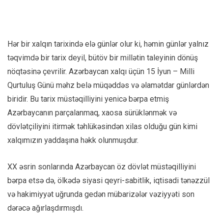
Hər bir xalqın tarixində elə günlər olur ki, həmin günlər yalnız
təqvimdə bir tarix deyil, bütöv bir millətin taleyinin dönüş
nöqtəsinə çevrilir. Azərbaycan xalqı üçün 15 İyun – Milli
Qurtuluş Günü məhz belə müqəddəs və əlamətdar günlərdən
biridir. Bu tarix müstəqilliyini yenicə bərpa etmiş
Azərbaycanın parçalanmaq, xaosa sürüklənmək və
dövlətçiliyini itirmək təhlükəsindən xilas olduğu gün kimi
xalqımızın yaddaşına həkk olunmuşdur.
XX əsrin sonlarında Azərbaycan öz dövlət müstəqilliyini
bərpa etsə də, ölkədə siyasi qeyri-sabitlik, iqtisadi tənəzzül
və hakimiyyət uğrunda gedən mübarizələr vəziyyəti son
dərəcə ağırlaşdırmışdı.