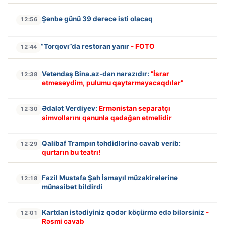
Şənbə günü 39 dərəcə isti olacaq
12:56
“Torqovı”da restoran yanır
- FOTO
12:44
Vətəndaş Bina.az-dan narazıdır:
"İsrar
12:38
etməsəydim, pulumu qaytarmayacaqdılar"
Ədalət Verdiyev:
Ermənistan separatçı
12:30
simvollarını qanunla qadağan etməlidir
Qalibaf Trampın təhdidlərinə cavab verib:
12:29
qurtarın bu teatrı!
Fazil Mustafa Şah İsmayıl müzakirələrinə
12:18
münasibət bildirdi
Kartdan istədiyiniz qədər köçürmə edə bilərsiniz
-
12:01
Rəsmi cavab