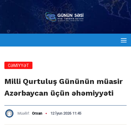
CƏMİYYƏT
Milli Qurtuluş Gününün müasir
Azərbaycan üçün əhəmiyyəti
Müəllif:
Orxan
12 İyun 2026 11:45