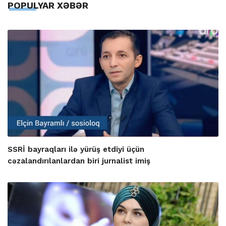
POPULYAR XƏBƏR
SSRİ bayraqları ilə yürüş etdiyi üçün
cəzalandırılanlardan biri jurnalist imiş