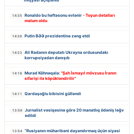
Ronaldo bu həftəsonu evlənir
- Toyun detalları
14:35
məlum oldu
Putin BƏƏ prezidentinə zəng etdi
14:26
Ali Radanın deputatı Ukrayna ordusundakı
14:23
korrupsiyadan danışıb
Murad Köhnəqala:
"Şah İsmayıl mövzusu İranın
14:18
sifarişi ilə köpükləndirilir"
Qardaşoğlu bibisini gülləndi
14:11
Jurnalist vəsiqəsinə görə 20 manatlıq ödəniş ləğv
13:56
edildi
“Rusiyanın müharibəni dayandırmaq üçün siyasi
13:54