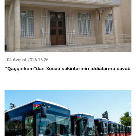
04 Avqust 2026 16:26
“Qaçqınkom”dan Xocalı sakinlərinin iddialarına cavab