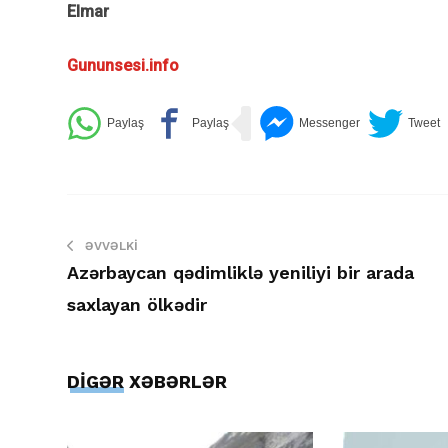
Elmar
Gununsesi.info
ƏVVƏLKI
Azərbaycan qədimliklə yeniliyi bir arada
saxlayan ölkədir
DİGƏR XƏBƏRLƏR