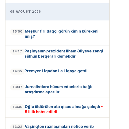
08 AVQUST 2026
Məşhur fırıldaqçı görün kimin kürəkəni
15:00
imiş?
Paşinyanın prezident İlham Əliyevə zəngi
14:17
sülhün bərqərarı deməkdir
Premyer Liqadan La Liqaya getdi
14:05
Jurnalistlərə hücum edənlərlə bağlı
13:37
araşdırma aparılır
Oğlu öldürülən ata qisas almağa çalışdı
-
13:30
5 illik həbs edildi
Vaşinqton razılaşmaları nəticə verib
13:22