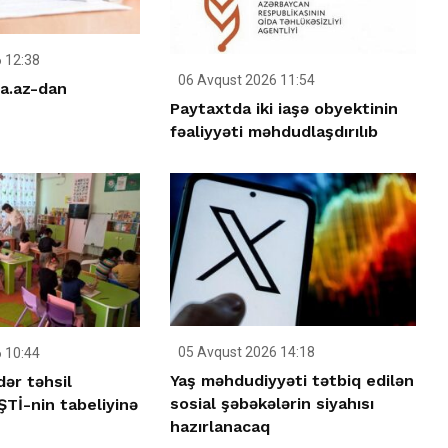
 12:38
06 Avqust 2026 11:54
a.az-dan
Paytaxtda iki iaşə obyektinin
fəaliyyəti məhdudlaşdırılıb
05 Avqust 2026 14:18
 10:44
Yaş məhdudiyyəti tətbiq edilən
ər təhsil
sosial şəbəkələrin siyahısı
Tİ-nin tabeliyinə
hazırlanacaq