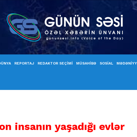
DÜNYA
REPORTAJ
REDAKTOR SEÇİMİ
MÜSAHİBƏ
SOSİAL
MƏDƏNİY
yon insanın yaşadığı evlər