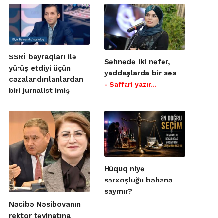
SSRİ bayraqları ilə
Səhnədə iki nəfər,
yürüş etdiyi üçün
yaddaşlarda bir səs
cəzalandırılanlardan
- Saffari yazır…
biri jurnalist imiş
Hüquq niyə
sərxoşluğu bəhanə
saymır?
Nəcibə Nəsibovanın
rektor təyinatına