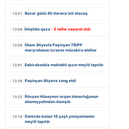
Bazar günü 40 dərəcə isti olacaq
13:21
İmişlidə qəza
- 3 nəfər xəsarət aldı
13:04
İlham Əliyevlə Paşinyan TRIPP
12:59
marşrutunun icrasını müzakirə etdilər
Sabirabadda məktəbli qızın meyiti tapıldı
12:41
Paşinyan Əliyevə zəng etdi
12:39
Rövşən Hüseynov orqan donorluğunun
12:22
əhəmiyyətindən danışıb
Dənizdə batan 16 yaşlı yeniyetmənin
12:16
meyiti tapıldı