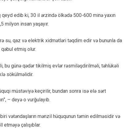
q qeyd edib ki, 30 il ərzində ölkədə 500-600 minə yaxın
,5 milyon insan yaşayır.
ərə su, qaz və elektrik xidmətləri təqdim edir və bununla da
 qəbul etmiş olur.
, bu günə qədər tikilmiş evlər rəsmiləşdirilməli, təhlükəli
lə sökülməlidir.
üquqi müstəviyə keçirilir, bundan sonra isə elə sərt
n”, – deyə o vurğulayıb.
n biri vətəndaşların mənzil hüququnun təmin edilməsidir və
l etməyə çalışıblar.