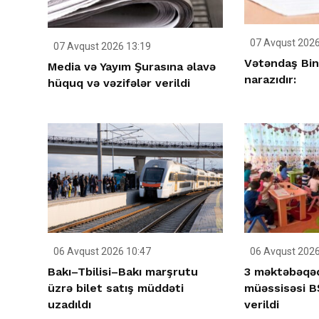
07 Avqust 2026
07 Avqust 2026 13:19
Vətəndaş Bin
Media və Yayım Şurasına əlavə
narazıdır:
hüquq və vəzifələr verildi
06 Avqust 2026 10:47
06 Avqust 2026
Bakı–Tbilisi–Bakı marşrutu
3 məktəbəqəd
üzrə bilet satış müddəti
müəssisəsi BŞ
uzadıldı
verildi