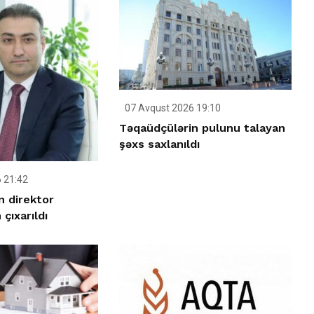
07 Avqust 2026 19:10
Təqaüdçülərin pulunu talayan
şəxs saxlanıldı
 21:42
ın direktor
çıxarıldı