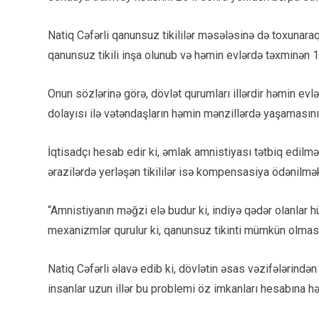
Natiq Cəfərli qanunsuz tikililər məsələsinə də toxunara
qanunsuz tikili inşa olunub və həmin evlərdə təxminən 1
Onun sözlərinə görə, dövlət qurumları illərdir həmin evl
dolayısı ilə vətəndaşların həmin mənzillərdə yaşamasını
İqtisadçı hesab edir ki, əmlak amnistiyası tətbiq edilməli
ərazilərdə yerləşən tikililər isə kompensasiya ödənilmək
“Amnistiyanın məğzi elə budur ki, indiyə qədər olanlar h
mexanizmlər qurulur ki, qanunsuz tikinti mümkün olması
Natiq Cəfərli əlavə edib ki, dövlətin əsas vəzifələrində
insanlar uzun illər bu problemi öz imkanları hesabına həl