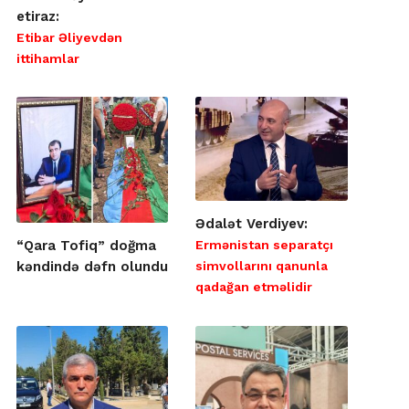
etiraz:
Etibar Əliyevdən
ittihamlar
Ədalət Verdiyev:
Ermənistan separatçı
“Qara Tofiq” doğma
simvollarını qanunla
kəndində dəfn olundu
qadağan etməlidir