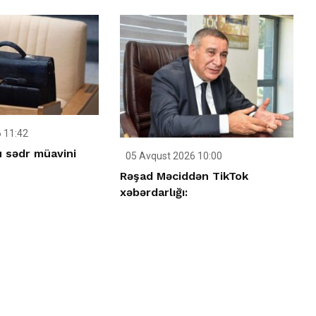
 11:42
u sədr müavini
05 Avqust 2026 10:00
Rəşad Məciddən TikTok
xəbərdarlığı: