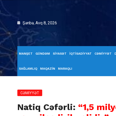
Şənbə, Avq 8, 2026
MANŞET
GÜNDƏM
SİYASƏT
İQTİSADİYYAT
CƏMİYYƏT
SAĞLAMLIQ
MAQAZİN
MARAQLI
CƏMİYYƏT
Natiq Cəfərli:
“1,5 mil