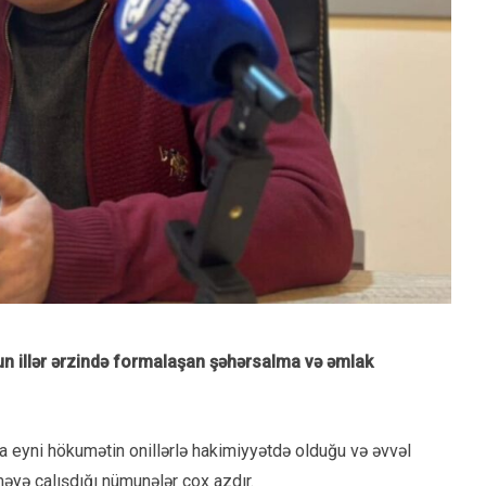
un illər ərzində formalaşan şəhərsalma və əmlak
ada eyni hökumətin onillərlə hakimiyyətdə olduğu və əvvəl
əyə çalışdığı nümunələr çox azdır.