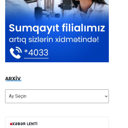
ARXİV
ARXİV
XƏBƏR LENTI