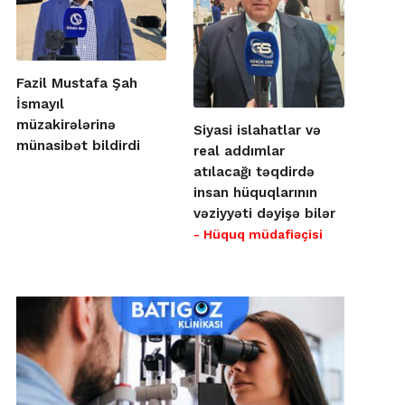
Fazil Mustafa Şah
İsmayıl
müzakirələrinə
Siyasi islahatlar və
münasibət bildirdi
real addımlar
atılacağı təqdirdə
insan hüquqlarının
vəziyyəti dəyişə bilər
- Hüquq müdafiəçisi