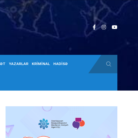
YƏT
YAZARLAR
KRİMİNAL
HADİSƏ