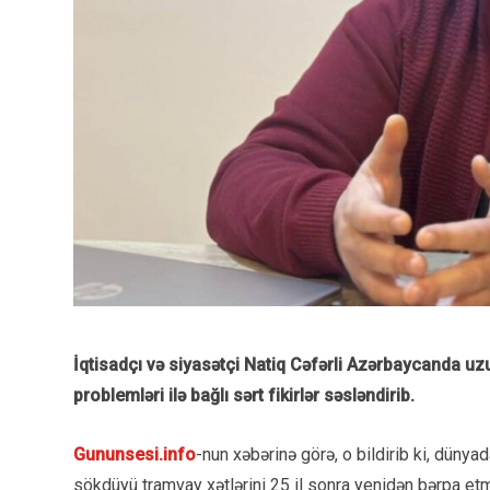
İqtisadçı və siyasətçi Natiq Cəfərli Azərbaycanda uz
problemləri ilə bağlı sərt fikirlər səsləndirib.
Gununsesi.info
-nun xəbərinə görə, o bildirib ki, düny
sökdüyü tramvay xətlərini 25 il sonra yenidən bərpa etm