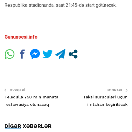
Respublika stadionunda, saat 21:45-də start götürəcək.
Gununsesi.info
ƏVVƏLKI
SONRAKI
Teleqüllə 750 min manata
Taksi sürücüləri üçün
restavrasiya olunacaq
imtahan keçiriləcək
DİGƏR XƏBƏRLƏR