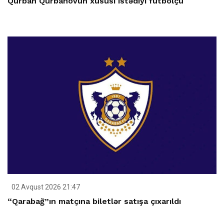
Qurban Qurbanovun xüsusi istədiyi futbolçu
02 Avqust 2026 21:47
“Qarabağ”ın matçına biletlər satışa çıxarıldı