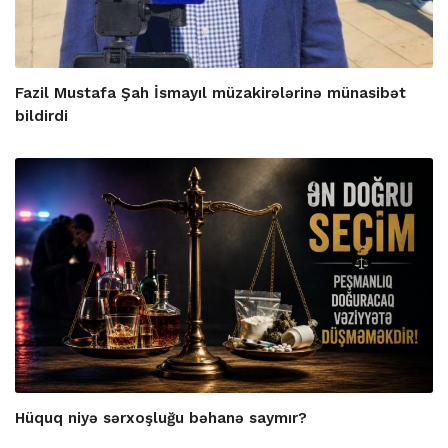
Fazil Mustafa Şah İsmayıl müzakirələrinə münasibət
bildirdi
Hüquq niyə sərxoşluğu bəhanə saymır?