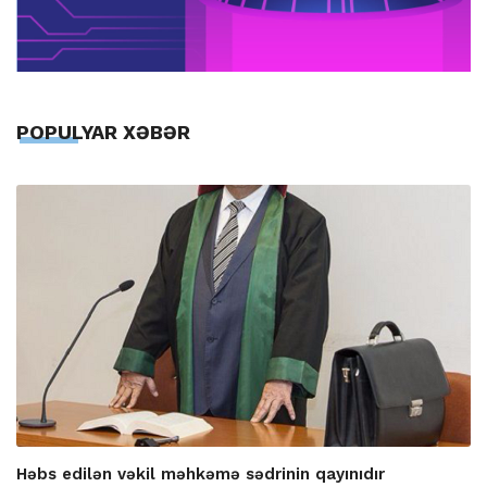
POPULYAR XƏBƏR
Həbs edilən vəkil məhkəmə sədrinin qayınıdır