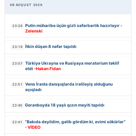
08 AVQUST 2026
Putin müharibə üçün gizli səfərbərlik hazırlayır
-
23:28
Zelenski
İtkin düşən 8 nəfər tapıldı
23:18
Türkiyə Ukrayna və Rusiyaya moratorium təklif
23:07
etdi
-Hakan Fidan
Vens İranla danışıqlarda irəliləyiş olduğunu
22:51
açıqladı
Goranboyda 18 yaşlı qızın meyiti tapıldı
22:45
“Bakıda deyildim, gəlib gördüm ki, evimi sökürlər”
22:41
- VİDEO