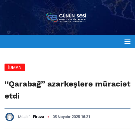
İDMAN
“Qarabağ” azarkeşlərə müraciət
etdi
Müəllif:
Firuzə
05 Noyabr 2025 16:21