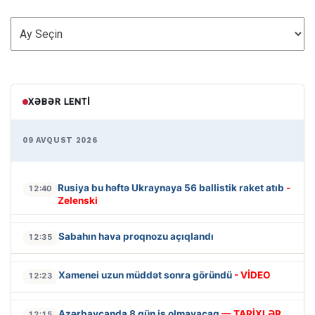
ARXİV
XƏBƏR LENTI
09 AVQUST 2026
Rusiya bu həftə Ukraynaya 56 ballistik raket atıb
-
12:40
Zelenski
Sabahın hava proqnozu açıqlandı
12:35
Xamenei uzun müddət sonra göründü
- VİDEO
12:23
Azərbaycanda 8 gün iş olmayacaq
— TARİXLƏR
12:15