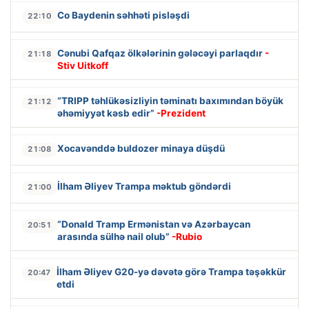
Co Baydenin səhhəti pisləşdi
22:10
Cənubi Qafqaz ölkələrinin gələcəyi parlaqdır
-
21:18
Stiv Uitkoff
“TRIPP təhlükəsizliyin təminatı baxımından böyük
21:12
əhəmiyyət kəsb edir”
-Prezident
Xocavənddə buldozer minaya düşdü
21:08
İlham Əliyev Trampa məktub göndərdi
21:00
“Donald Tramp Ermənistan və Azərbaycan
20:51
arasında sülhə nail olub”
-Rubio
İlham Əliyev G20-yə dəvətə görə Trampa təşəkkür
20:47
etdi