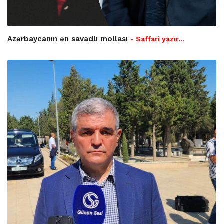
Azərbaycanın ən savadlı mollası
- Saffari yazır…