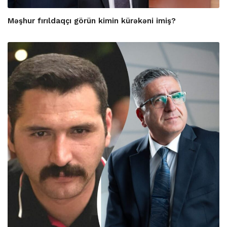
Məşhur fırıldaqçı görün kimin kürəkəni imiş?