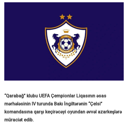
“Qarabağ” klubu UEFA Çempionlar Liqasının əsas
mərhələsinin IV turunda Bakı İngiltərənin “Çelsi”
komandasına qarşı keçirəcəyi oyundan əvvəl azarkeşlərə
müraciət edib.