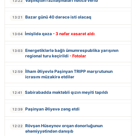
Vaşinqton razılaşmaları nəticə verib
13:22
Bazar günü 40 dərəcə isti olacaq
13:21
İmişlidə qəza
- 3 nəfər xəsarət aldı
13:04
Energetiklərlə bağlı ümumrespublika yarışının
13:03
regional turu keçirildi
- Fotolar
İlham Əliyevlə Paşinyan TRIPP marşrutunun
12:59
icrasını müzakirə etdilər
Sabirabadda məktəbli qızın meyiti tapıldı
12:41
Paşinyan Əliyevə zəng etdi
12:39
Rövşən Hüseynov orqan donorluğunun
12:22
əhəmiyyətindən danışıb