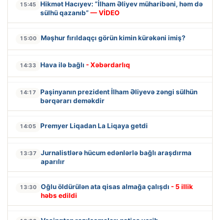
Hikmət Hacıyev: “İlham Əliyev müharibəni, həm də
15:45
sülhü qazanıb”
— VİDEO
Məşhur fırıldaqçı görün kimin kürəkəni imiş?
15:00
Hava ilə bağlı
- Xəbərdarlıq
14:33
Paşinyanın prezident İlham Əliyevə zəngi sülhün
14:17
bərqərarı deməkdir
Premyer Liqadan La Liqaya getdi
14:05
Jurnalistlərə hücum edənlərlə bağlı araşdırma
13:37
aparılır
Oğlu öldürülən ata qisas almağa çalışdı
- 5 illik
13:30
həbs edildi