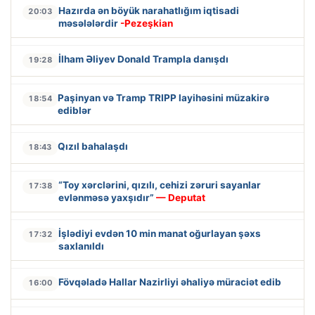
Hazırda ən böyük narahatlığım iqtisadi
20:03
məsələlərdir
-Pezeşkian
İlham Əliyev Donald Trampla danışdı
19:28
Paşinyan və Tramp TRIPP layihəsini müzakirə
18:54
ediblər
Qızıl bahalaşdı
18:43
“Toy xərclərini, qızılı, cehizi zəruri sayanlar
17:38
evlənməsə yaxşıdır”
— Deputat
İşlədiyi evdən 10 min manat oğurlayan şəxs
17:32
saxlanıldı
Fövqəladə Hallar Nazirliyi əhaliyə müraciət edib
16:00