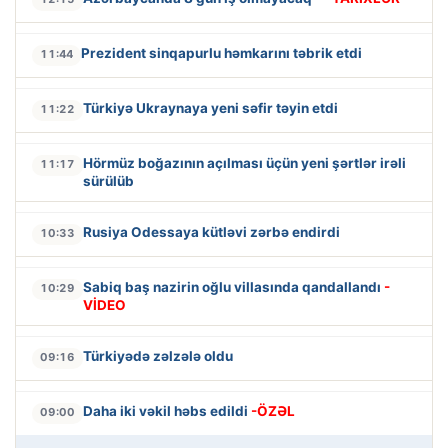
Prezident sinqapurlu həmkarını təbrik etdi
11:44
Türkiyə Ukraynaya yeni səfir təyin etdi
11:22
Hörmüz boğazının açılması üçün yeni şərtlər irəli
11:17
sürülüb
Rusiya Odessaya kütləvi zərbə endirdi
10:33
Sabiq baş nazirin oğlu villasında qandallandı
-
10:29
VİDEO
Türkiyədə zəlzələ oldu
09:16
Daha iki vəkil həbs edildi
-ÖZƏL
09:00