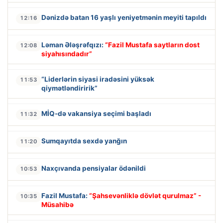
Dənizdə batan 16 yaşlı yeniyetmənin meyiti tapıldı
12:16
Ləman Ələşrəfqızı:
“Fazil Mustafa saytların dost
12:08
siyahısındadır”
“Liderlərin siyasi iradəsini yüksək
11:53
qiymətləndiririk”
MİQ-də vakansiya seçimi başladı
11:32
Sumqayıtda sexdə yanğın
11:20
Naxçıvanda pensiyalar ödənildi
10:53
Fazil Mustafa:
“Şahsevənliklə dövlət qurulmaz” -
10:35
Müsahibə