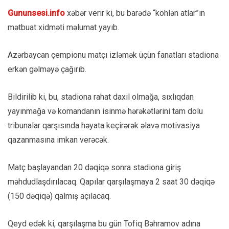
Gununsesi.info
xəbər verir ki, bu barədə “köhlən atlar”ın
mətbuat xidməti məlumat yayıb.
Azərbaycan çempionu matçı izləmək üçün fanatları stadiona
erkən gəlməyə çağırıb.
Bildirilib ki, bu, stadiona rahat daxil olmağa, sıxlıqdan
yayınmağa və komandanın isinmə hərəkətlərini tam dolu
tribunalar qarşısında həyata keçirərək əlavə motivasiya
qazanmasına imkan verəcək.
Matç başlayandan 20 dəqiqə sonra stadiona giriş
məhdudlaşdırılacaq. Qapılar qarşılaşmaya 2 saat 30 dəqiqə
(150 dəqiqə) qalmış açılacaq.
Qeyd edək ki, qarşılaşma bu gün Tofiq Bəhramov adına