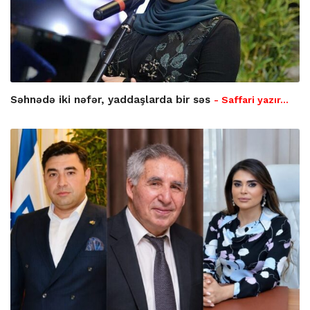
Səhnədə iki nəfər, yaddaşlarda bir səs
- Saffari yazır…