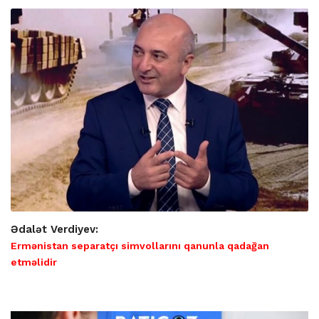
Ədalət Verdiyev:
Ermənistan separatçı simvollarını qanunla qadağan
etməlidir