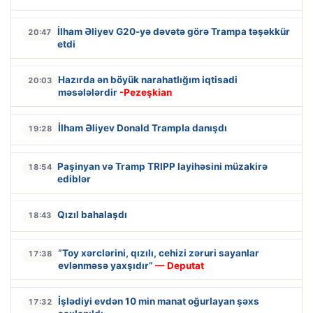
İlham Əliyev G20-yə dəvətə görə Trampa təşəkkür
20:47
etdi
Hazırda ən böyük narahatlığım iqtisadi
20:03
məsələlərdir
-Pezeşkian
İlham Əliyev Donald Trampla danışdı
19:28
Paşinyan və Tramp TRIPP layihəsini müzakirə
18:54
ediblər
Qızıl bahalaşdı
18:43
“Toy xərclərini, qızılı, cehizi zəruri sayanlar
17:38
evlənməsə yaxşıdır”
— Deputat
İşlədiyi evdən 10 min manat oğurlayan şəxs
17:32