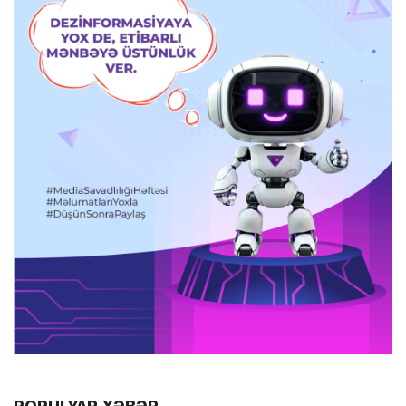
POPULYAR XƏBƏR