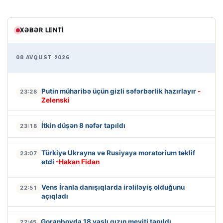
XƏBƏR LENTI
08 AVQUST 2026
Putin müharibə üçün gizli səfərbərlik hazırlayır
-
23:28
Zelenski
İtkin düşən 8 nəfər tapıldı
23:18
Türkiyə Ukrayna və Rusiyaya moratorium təklif
23:07
etdi
-Hakan Fidan
Vens İranla danışıqlarda irəliləyiş olduğunu
22:51
açıqladı
Goranboyda 18 yaşlı qızın meyiti tapıldı
22:45