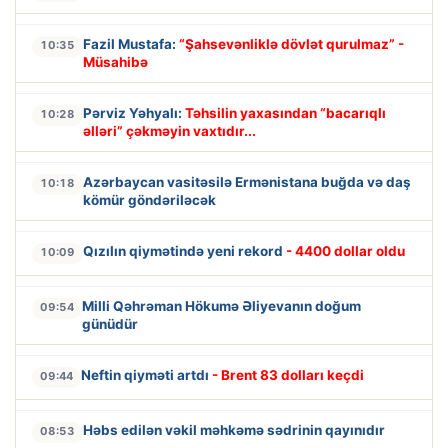
Fazil Mustafa:
“Şahsevənliklə dövlət qurulmaz” -
10:35
Müsahibə
Pərviz Yəhyalı:
Təhsilin yaxasından “bacarıqlı
10:28
əlləri” çəkməyin vaxtıdır...
Azərbaycan vasitəsilə Ermənistana buğda və daş
10:18
kömür göndəriləcək
Qızılın qiymətində yeni rekord
- 4400 dollar oldu
10:09
Milli Qəhrəman Hökumə Əliyevanın doğum
09:54
günüdür
Neftin qiyməti artdı
- Brent 83 dolları keçdi
09:44
Həbs edilən vəkil məhkəmə sədrinin qayınıdır
08:53