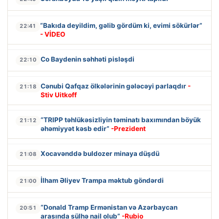
“Bakıda deyildim, gəlib gördüm ki, evimi sökürlər”
22:41
- VİDEO
Co Baydenin səhhəti pisləşdi
22:10
Cənubi Qafqaz ölkələrinin gələcəyi parlaqdır
-
21:18
Stiv Uitkoff
“TRIPP təhlükəsizliyin təminatı baxımından böyük
21:12
əhəmiyyət kəsb edir”
-Prezident
Xocavənddə buldozer minaya düşdü
21:08
İlham Əliyev Trampa məktub göndərdi
21:00
“Donald Tramp Ermənistan və Azərbaycan
20:51
arasında sülhə nail olub”
-Rubio