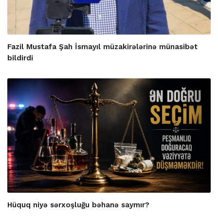
Fazil Mustafa Şah İsmayıl müzakirələrinə münasibət
bildirdi
Hüquq niyə sərxoşluğu bəhanə saymır?