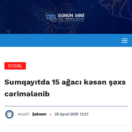
SOSİAL
Sumqayıtda 15 ağacı kəsən şəxs
cərimələnib
Müəllif:
Şəbnəm
23 Aprel 2025 12:21