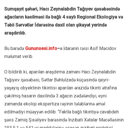
Sumqayıt şəhəri, Hacı Zeynalabdin Tağıyev qəsəbəsində
ağacların kəsilməsi ilə bağlı 4 saylı Regional Ekologiya və
Təbii Sərvətlər İdarəsinə daxil olan şikayət yerində
araşdırılıb.
Bu barədə
Gununsesi.info
–
a İdarənin rəisi Asif Məcidov
məlumat verib.
O bildirib ki, aparılan araşdırma zamanı Hacı Zeynalabdin
Tağıyev qəsəbəsi, Səttar Bəhlulzadə küçəsində qeyri-
yaşayış obyektinin tikintisi aparılan ərazidə tikinti ətrafına
çəkilmiş hasarın daxilində 3 ağacın zədələndiyi, eyni
zamanda ekoloji ekspertiza rəyinin tələblərinə əməl
edilmədiyi müəyyən edilib: “Faktla bağlı tikintiyə cavabdeh
şəxs Zamiq Şıxəliyev barəsində İnzibati Xətalar Məcəlləsinin
253.5.1 və 541-ci maddələrinə əsasən inzibati protokol