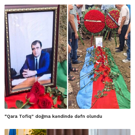
“Qara Tofiq” doğma kəndində dəfn olundu