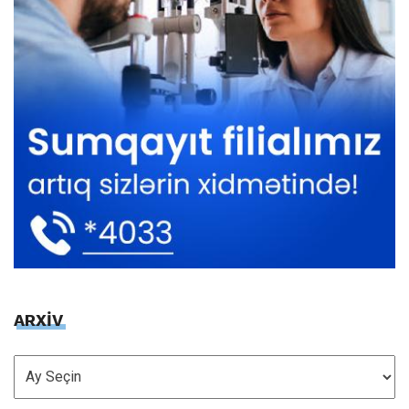
ARXİV
ARXİV