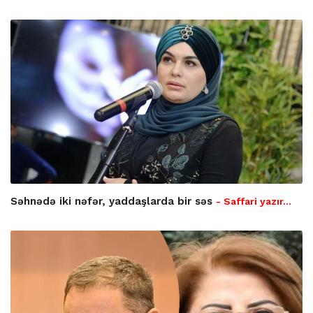
Səhnədə iki nəfər, yaddaşlarda bir səs
- Saffari yazır…