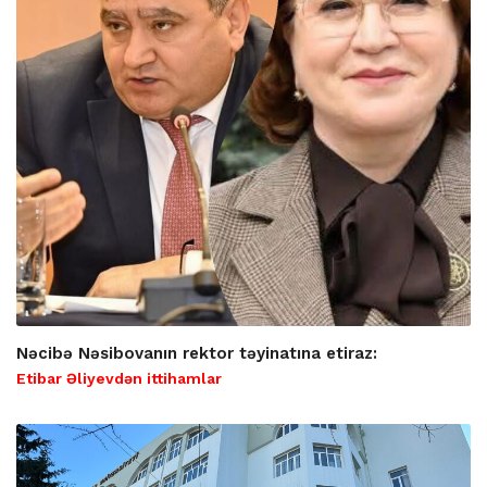
Nəcibə Nəsibovanın rektor təyinatına etiraz:
Etibar Əliyevdən ittihamlar