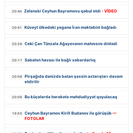
Zelenski Ceyhun Bayramovu qəbul etdi
- VİDEO
20:44
Küveyt ölkədəki yeganə İran məktəbini bağladı
20:41
Ceki Çan Tünzalə Ağayevanın mahnısını dinlədi
20:26
Sabahın havası ilə bağlı xəbərdarlıq
20:17
Pirşağıda dənizdə batan şəxsin axtarışları davam
20:08
etdirilir
Bu küçələrdə hərəkətə məhdudiyyət qoyulacaq
20:06
Ceyhun Bayramov Kirill Budanov ilə görüşüb
—
19:55
FOTOLAR