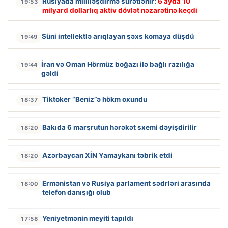
Rusiyada milliləşdirmə sürətlənir:
6 ayda 10
19:53
milyard dollarlıq aktiv dövlət nəzarətinə keçdi
Süni intellektlə arıqlayan şəxs komaya düşdü
19:49
İran və Oman Hörmüz boğazı ilə bağlı razılığa
19:44
gəldi
Tiktoker “Beniz”ə hökm oxundu
18:37
Bakıda 6 marşrutun hərəkət sxemi dəyişdirilir
18:20
Azərbaycan XİN Yamaykanı təbrik etdi
18:20
Ermənistan və Rusiya parlament sədrləri arasında
18:00
telefon danışığı olub
Yeniyetmənin meyiti tapıldı
17:58