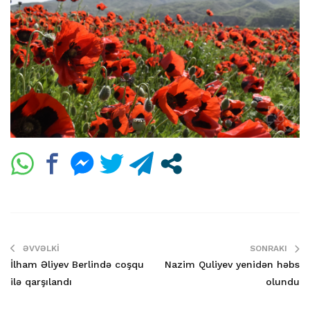
ƏVVƏLKI
SONRAKI
İlham Əliyev Berlində coşqu
Nazim Quliyev yenidən həbs
ilə qarşılandı
olundu