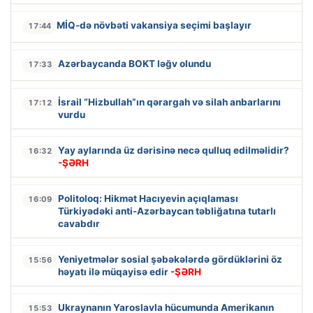
MİQ-də növbəti vakansiya seçimi başlayır
17:44
Azərbaycanda BOKT ləğv olundu
17:33
İsrail “Hizbullah”ın qərargah və silah anbarlarını
17:12
vurdu
Yay aylarında üz dərisinə necə qulluq edilməlidir?
16:32
-ŞƏRH
Politoloq: Hikmət Hacıyevin açıqlaması
16:09
Türkiyədəki anti-Azərbaycan təbliğatına tutarlı
cavabdır
Yeniyetmələr sosial şəbəkələrdə gördüklərini öz
15:56
həyatı ilə müqayisə edir
-ŞƏRH
Ukraynanın Yaroslavla hücumunda Amerikanın
15:53