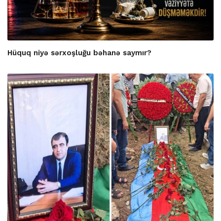
Hüquq niyə sərxoşluğu bəhanə saymır?