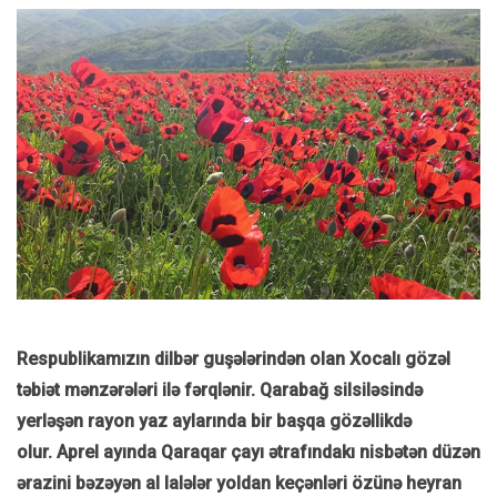
Respublikamızın dilbər guşələrindən olan Xocalı gözəl
təbiət mənzərələri ilə fərqlənir. Qarabağ silsiləsində
yerləşən rayon yaz aylarında bir başqa gözəllikdə
olur.
Aprel ayında Qaraqar çayı ətrafındakı nisbətən düzən
ərazini bəzəyən al lalələr yoldan keçənləri özünə heyran