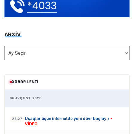
ARXİV
ARXİV
XƏBƏR LENTI
06 AVQUST 2026
Uşaqlar üçün internetdə yeni dövr başlayır
-
23:27
VİDEO