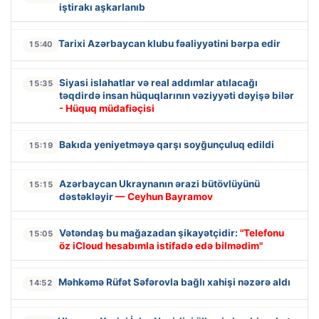
iştirakı aşkarlanıb
Tarixi Azərbaycan klubu fəaliyyətini bərpa edir
15:40
Siyasi islahatlar və real addımlar atılacağı
15:35
təqdirdə insan hüquqlarının vəziyyəti dəyişə bilər
- Hüquq müdafiəçisi
Bakıda yeniyetməyə qarşı soyğunçuluq edildi
15:19
Azərbaycan Ukraynanın ərazi bütövlüyünü
15:15
dəstəkləyir
— Ceyhun Bayramov
Vətəndaş bu mağazadan şikayətçidir:
"Telefonu
15:05
öz iCloud hesabımla istifadə edə bilmədim"
Məhkəmə Rüfət Səfərovla bağlı xahişi nəzərə aldı
14:52