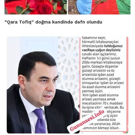
“Qara Tofiq” doğma kəndində dəfn olundu