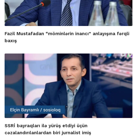
Fazil Mustafadan “möminlərin inancı” anlayışına fərqli
baxış
SSRİ bayraqları ilə yürüş etdiyi üçün
cəzalandırılanlardan biri jurnalist imiş