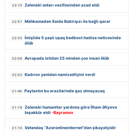
Zelenski onları vəzifəsindən azad etdi
23:15
Məhkəmədən Səidə Bəkirqızı ilə bağlı qərar
22:57
İmişlidə 5 yaşlı uşaq bədbəxt hadisə nəticəsində
22:33
ölüb
Avropada istidən 25 mindən çox insan ölüb
22:09
Kadırov yenidən namizədliyini verdi
22:03
Paytaxtın bu ərazilərində qaz olmayacaq
21:46
Zelenski humanitar yardıma görə İlham Əliyevə
21:19
təşəkkür etdi
-Bayramov
Vətəndaş “Azəronlineinternet”dən şikayətçidir
21:10