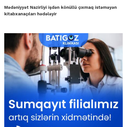
Mədəniyyət Nazirliyi işdən könüllü çıxmaq istəməyən
kitabxanaçıları hədələyir